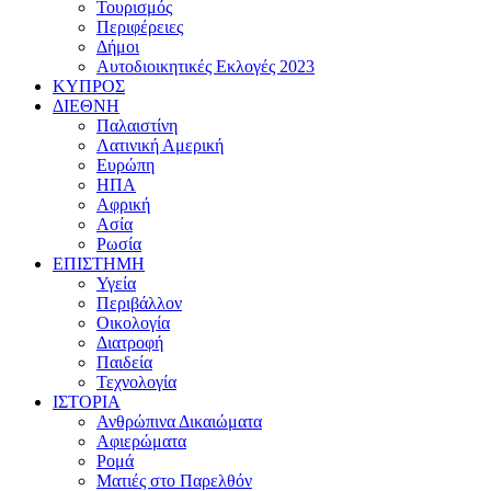
Τουρισμός
Περιφέρειες
Δήμοι
Αυτοδιοικητικές Εκλογές 2023
ΚΥΠΡΟΣ
ΔΙΕΘΝΗ
Παλαιστίνη
Λατινική Αμερική
Ευρώπη
ΗΠΑ
Αφρική
Ασία
Ρωσία
ΕΠΙΣΤΗΜΗ
Υγεία
Περιβάλλον
Οικολογία
Διατροφή
Παιδεία
Τεχνολογία
ΙΣΤΟΡΙΑ
Ανθρώπινα Δικαιώματα
Αφιερώματα
Ρομά
Ματιές στο Παρελθόν