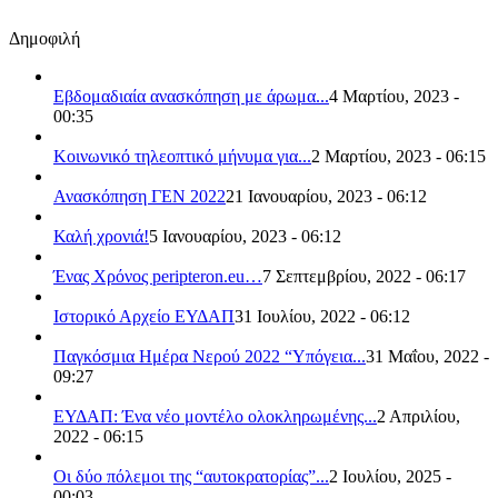
Δημοφιλή
Εβδομαδιαία ανασκόπηση με άρωμα...
4 Μαρτίου, 2023 -
00:35
Κοινωνικό τηλεοπτικό μήνυμα για...
2 Μαρτίου, 2023 - 06:15
Ανασκόπηση ΓΕΝ 2022
21 Ιανουαρίου, 2023 - 06:12
Καλή χρονιά!
5 Ιανουαρίου, 2023 - 06:12
Ένας Χρόνος peripteron.eu…
7 Σεπτεμβρίου, 2022 - 06:17
Ιστορικό Αρχείο ΕΥΔΑΠ
31 Ιουλίου, 2022 - 06:12
Παγκόσμια Ημέρα Νερού 2022 “Υπόγεια...
31 Μαΐου, 2022 -
09:27
ΕΥΔΑΠ: Ένα νέο μοντέλο ολοκληρωμένης...
2 Απριλίου,
2022 - 06:15
Οι δύο πόλεμοι της “αυτοκρατορίας”...
2 Ιουλίου, 2025 -
00:03