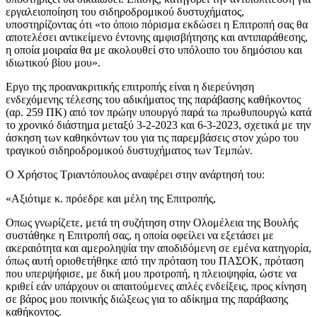
εργαλειοποίηση του σιδηροδρομικού δυστυχήματος,
υποστηρίζοντας ότι «το όποιο πόρισμα εκδώσει η Επιτροπή σας θα
αποτελέσει αντικείμενο έντονης αμφισβήτησης και αντιπαράθεσης,
η οποία μοιραία θα με ακολουθεί στο υπόλοιπο του δημόσιου και
ιδιωτικού βίου μου».
Εργο της προανακριτικής επιτροπής είναι η διερεύνηση
ενδεχόμενης τέλεσης του αδικήματος της παράβασης καθήκοντος
(αρ. 259 ΠΚ) από τον πρώην υπουργό παρά τω πρωθυπουργώ κατά
το χρονικό διάστημα μεταξύ 3-2-2023 και 6-3-2023, σχετικά με την
άσκηση των καθηκόντων του για τις παρεμβάσεις στον χώρο του
τραγικού σιδηροδρομικού δυστυχήματος των Τεμπών.
Ο Χρήστος Τριαντόπουλος αναφέρει στην ανάρτησή του:
«Αξιότιμε κ. πρόεδρε και μέλη της Επιτροπής,
Οπως γνωρίζετε, μετά τη συζήτηση στην Ολομέλεια της Βουλής
συστάθηκε η Επιτροπή σας, η οποία οφείλει να εξετάσει με
ακεραιότητα και αμεροληψία την αποδιδόμενη σε εμένα κατηγορία,
όπως αυτή οριοθετήθηκε από την πρόταση του ΠΑΣΟΚ, πρόταση
που υπερψήφισε, με δική μου προτροπή, η πλειοψηφία, ώστε να
κριθεί εάν υπάρχουν οι απαιτούμενες απλές ενδείξεις, προς κίνηση
σε βάρος μου ποινικής διώξεως για το αδίκημα της παράβασης
καθήκοντος.