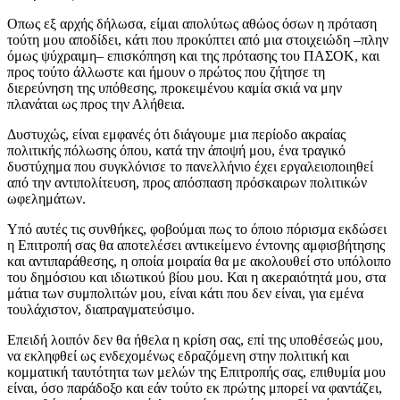
Οπως εξ αρχής δήλωσα, είμαι απολύτως αθώος όσων η πρόταση
τούτη μου αποδίδει, κάτι που προκύπτει από μια στοιχειώδη –πλην
όμως ψύχραιμη– επισκόπηση και της πρότασης του ΠΑΣΟΚ, και
προς τούτο άλλωστε και ήμουν ο πρώτος που ζήτησε τη
διερεύνηση της υπόθεσης, προκειμένου καμία σκιά να μην
πλανάται ως προς την Αλήθεια.
Δυστυχώς, είναι εμφανές ότι διάγουμε μια περίοδο ακραίας
πολιτικής πόλωσης όπου, κατά την άποψή μου, ένα τραγικό
δυστύχημα που συγκλόνισε το πανελλήνιο έχει εργαλειοποιηθεί
από την αντιπολίτευση, προς απόσπαση πρόσκαιρων πολιτικών
ωφελημάτων.
Υπό αυτές τις συνθήκες, φοβούμαι πως το όποιο πόρισμα εκδώσει
η Επιτροπή σας θα αποτελέσει αντικείμενο έντονης αμφισβήτησης
και αντιπαράθεσης, η οποία μοιραία θα με ακολουθεί στο υπόλοιπο
του δημόσιου και ιδιωτικού βίου μου. Και η ακεραιότητά μου, στα
μάτια των συμπολιτών μου, είναι κάτι που δεν είναι, για εμένα
τουλάχιστον, διαπραγματεύσιμο.
Επειδή λοιπόν δεν θα ήθελα η κρίση σας, επί της υποθέσεώς μου,
να εκληφθεί ως ενδεχομένως εδραζόμενη στην πολιτική και
κομματική ταυτότητα των μελών της Επιτροπής σας, επιθυμία μου
είναι, όσο παράδοξο και εάν τούτο εκ πρώτης μπορεί να φαντάζει,