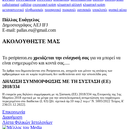
εμβολιασμοί
εμβόλια
ενεργειακή κρίση
κλιματική αλλαγή
κλιματική κρίση
μεταναστευτικό
πληθωρισμός
προσφυγικό
πυρκαγιές
ρατσισμός
υποκλοπές
φυσικό αέριο
Πάλλας Ευάγγελος
Δημοσιογράφος AEJ ΙFJ
E-mail: pallas.eu@gmail.com
ΑΚΟΛΟΥΘΗΣΤΕ ΜΑΣ
Το peripteron.eu
χρειάζεται την ενίσχυσή σας
για να μπορεί να
είναι ενημερωμένο και κοντά σας.....
Τα άρθρα που δημοσιεύονται στο Peripteron.eu, απηχούν και μόνον τις απόψεις των
αρθρογράφων και σε καμία περίπτωση δεν υιοθετούνται από την ιστοσελίδα μας.
ΔΗΛΩΣΗ ΣΥΜΜΟΡΦΩΣΗΣ ΜΕ ΤΗ ΣΥΣΤΑΣΗ (ΕΕ)
2018/334
Η εταιρεία μας δηλώνει συμμόρφωση με τη Σύσταση (ΕΕ) 2018/334 της Επιτροπής της 1ης
Μαρτίου 2018 σχετικά με τα μέτρα για την αποτελεσματική αντιμετώπιση του παράνομου
περιεχομένου στο διαδίκτυο (L 63) [βλ. σχετικά άρ.10 παρ.2 περ.ε’ Ν. 5005/2022 Τεύχος A’
236/21.12.2022].
Επικοινωνία
Διαφήμιση
Λίστα Φιλικών Ιστολογίων