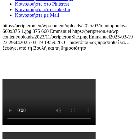
Κοινοποιήστε στο Pinterest
Κοινοποιήστε στο LinkedIn
Κοινοποιήστε με Mail
https://peripteron.eu/wp-content/uploads/2025/03/triantopoulos-
660x375-1.jpg
375
660
Emmanuel
https://peripteron.eu/wp-
content/uploads/2023/11/peripteronSite.png
Emmanuel
2025-03-19
23:29:44
2025-03-19 19:59:26
Ο Τριαντόπουλος προσπαθεί να…
ξεφύγει από τη Βουλή και τη δημοσιότητα