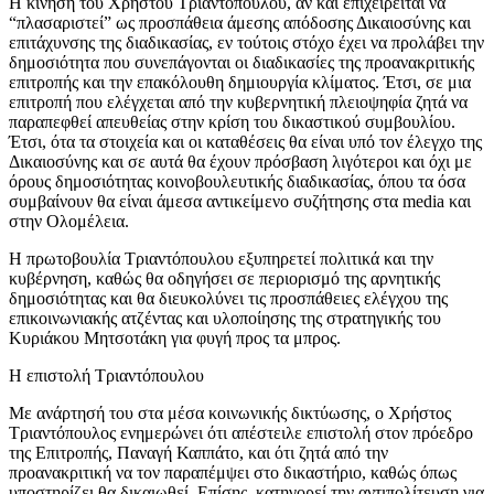
Η κίνηση του Χρήστου Τριαντόπουλου, αν και επιχειρείται να
“πλασαριστεί” ως προσπάθεια άμεσης απόδοσης Δικαιοσύνης και
επιτάχυνσης της διαδικασίας, εν τούτοις στόχο έχει να προλάβει την
δημοσιότητα που συνεπάγονται οι διαδικασίες της προανακριτικής
επιτροπής και την επακόλουθη δημιουργία κλίματος. Έτσι, σε μια
επιτροπή που ελέγχεται από την κυβερνητική πλειοψηφία ζητά να
παραπεφθεί απευθείας στην κρίση του δικαστικού συμβουλίου.
Έτσι, ότα τα στοιχεία και οι καταθέσεις θα είναι υπό τον έλεγχο της
Δικαιοσύνης και σε αυτά θα έχουν πρόσβαση λιγότεροι και όχι με
όρους δημοσιότητας κοινοβουλευτικής διαδικασίας, όπου τα όσα
συμβαίνουν θα είναι άμεσα αντικείμενο συζήτησης στα media και
στην Ολομέλεια.
Η πρωτοβουλία Τριαντόπουλου εξυπηρετεί πολιτικά και την
κυβέρνηση, καθώς θα οδηγήσει σε περιορισμό της αρνητικής
δημοσιότητας και θα διευκολύνει τις προσπάθειες ελέγχου της
επικοινωνιακής ατζέντας και υλοποίησης της στρατηγικής του
Κυριάκου Μητσοτάκη για φυγή προς τα μπρος.
Η επιστολή Τριαντόπουλου
Με ανάρτησή του στα μέσα κοινωνικής δικτύωσης, ο Χρήστος
Τριαντόπουλος ενημερώνει ότι απέστειλε επιστολή στον πρόεδρο
της Επιτροπής, Παναγή Καππάτο, και ότι ζητά από την
προανακριτική να τον παραπέμψει στο δικαστήριο, καθώς όπως
υποστηρίζει θα δικαιωθεί. Επίσης, κατηγορεί την αντιπολίτευση για