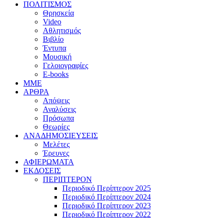
ΠΟΛΙΤΙΣΜΟΣ
Θρησκεία
Video
Αθλητισμός
Βιβλίο
Έντυπα
Μουσική
Γελοιογραφίες
E-books
MME
ΑΡΘΡΑ
Απόψεις
Αναλύσεις
Πρόσωπα
Θεωρίες
ΑΝΑΔΗΜΟΣΙΕΥΣΕΙΣ
Μελέτες
Έρευνες
ΑΦΙΕΡΩΜΑΤΑ
ΕΚΔΟΣΕΙΣ
ΠΕΡΙΠΤΕΡΟΝ
Περιοδικό Περίπτερον 2025
Περιοδικό Περίπτερον 2024
Περιοδικό Περίπτερον 2023
Περιοδικό Περίπτερον 2022