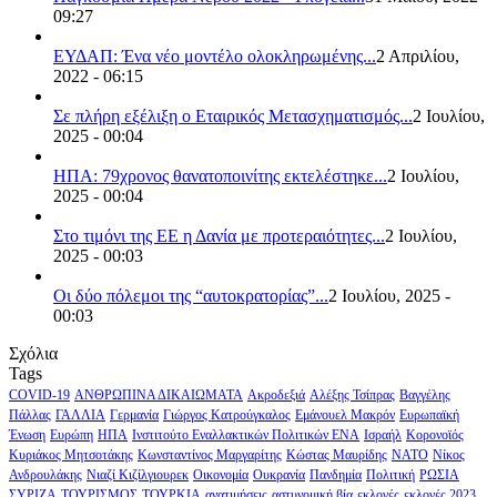
09:27
ΕΥΔΑΠ: Ένα νέο μοντέλο ολοκληρωμένης...
2 Απριλίου,
2022 - 06:15
Σε πλήρη εξέλιξη ο Εταιρικός Μετασχηματισμός...
2 Ιουλίου,
2025 - 00:04
ΗΠΑ: 79χρονος θανατοποινίτης εκτελέστηκε...
2 Ιουλίου,
2025 - 00:04
Στο τιμόνι της ΕΕ η Δανία με προτεραιότητες...
2 Ιουλίου,
2025 - 00:03
Οι δύο πόλεμοι της “αυτοκρατορίας”...
2 Ιουλίου, 2025 -
00:03
Σχόλια
Tags
COVID-19
ΑΝΘΡΩΠΙΝΑ ΔΙΚΑΙΩΜΑΤΑ
Ακροδεξιά
Αλέξης Τσίπρας
Βαγγέλης
Πάλλας
ΓΑΛΛΙΑ
Γερμανία
Γιώργος Κατρούγκαλος
Εμάνουελ Μακρόν
Ευρωπαϊκή
Ένωση
Ευρώπη
ΗΠΑ
Ινστιτούτο Εναλλακτικών Πολιτικών ΕΝΑ
Ισραήλ
Κορονοϊός
Κυριάκος Μητσοτάκης
Κωνσταντίνος Μαργαρίτης
Κώστας Μαυρίδης
ΝΑΤΟ
Νίκος
Ανδρουλάκης
Νιαζί Κιζίλγιουρεκ
Οικονομία
Ουκρανία
Πανδημία
Πολιτική
ΡΩΣΙΑ
ΣΥΡΙΖΑ
ΤΟΥΡΙΣΜΟΣ
ΤΟΥΡΚΙΑ
ανατιμήσεις
αστυνομική βία
εκλογές
εκλογές 2023