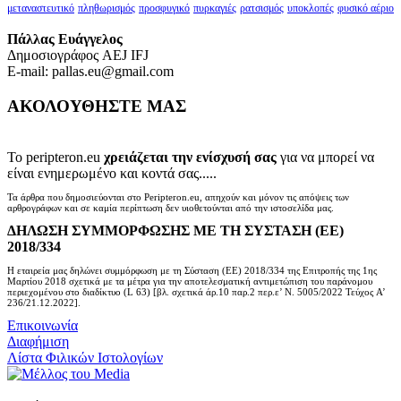
μεταναστευτικό
πληθωρισμός
προσφυγικό
πυρκαγιές
ρατσισμός
υποκλοπές
φυσικό αέριο
Πάλλας Ευάγγελος
Δημοσιογράφος AEJ ΙFJ
E-mail: pallas.eu@gmail.com
ΑΚΟΛΟΥΘΗΣΤΕ ΜΑΣ
Το peripteron.eu
χρειάζεται την ενίσχυσή σας
για να μπορεί να
είναι ενημερωμένο και κοντά σας.....
Τα άρθρα που δημοσιεύονται στο Peripteron.eu, απηχούν και μόνον τις απόψεις των
αρθρογράφων και σε καμία περίπτωση δεν υιοθετούνται από την ιστοσελίδα μας.
ΔΗΛΩΣΗ ΣΥΜΜΟΡΦΩΣΗΣ ΜΕ ΤΗ ΣΥΣΤΑΣΗ (ΕΕ)
2018/334
Η εταιρεία μας δηλώνει συμμόρφωση με τη Σύσταση (ΕΕ) 2018/334 της Επιτροπής της 1ης
Μαρτίου 2018 σχετικά με τα μέτρα για την αποτελεσματική αντιμετώπιση του παράνομου
περιεχομένου στο διαδίκτυο (L 63) [βλ. σχετικά άρ.10 παρ.2 περ.ε’ Ν. 5005/2022 Τεύχος A’
236/21.12.2022].
Επικοινωνία
Διαφήμιση
Λίστα Φιλικών Ιστολογίων