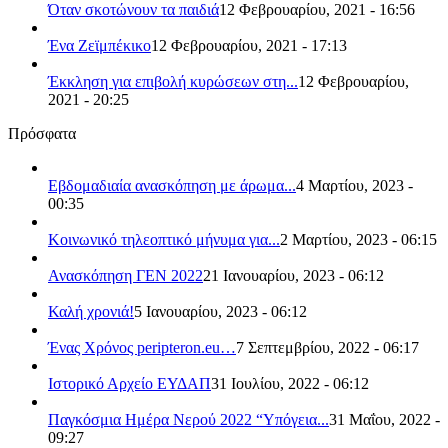
Όταν σκοτώνουν τα παιδιά
12 Φεβρουαρίου, 2021 - 16:56
Ένα Ζεϊμπέκικο
12 Φεβρουαρίου, 2021 - 17:13
Έκκληση για επιβολή κυρώσεων στη...
12 Φεβρουαρίου,
2021 - 20:25
Πρόσφατα
Εβδομαδιαία ανασκόπηση με άρωμα...
4 Μαρτίου, 2023 -
00:35
Κοινωνικό τηλεοπτικό μήνυμα για...
2 Μαρτίου, 2023 - 06:15
Ανασκόπηση ΓΕΝ 2022
21 Ιανουαρίου, 2023 - 06:12
Καλή χρονιά!
5 Ιανουαρίου, 2023 - 06:12
Ένας Χρόνος peripteron.eu…
7 Σεπτεμβρίου, 2022 - 06:17
Ιστορικό Αρχείο ΕΥΔΑΠ
31 Ιουλίου, 2022 - 06:12
Παγκόσμια Ημέρα Νερού 2022 “Υπόγεια...
31 Μαΐου, 2022 -
09:27