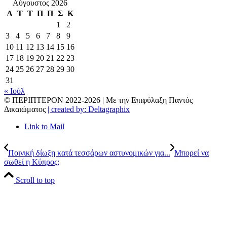
Αύγουστος 2026
Δ
Τ
Τ
Π
Π
Σ
Κ
1
2
3
4
5
6
7
8
9
10
11
12
13
14
15
16
17
18
19
20
21
22
23
24
25
26
27
28
29
30
31
« Ιούλ
© ΠΕΡΙΠΤΕΡΟΝ 2022-
2026 | Με την Επιφύλαξη Παντός
Δικαιώματος
| created by: Deltagraphix
Link to Mail
Ποινική δίωξη κατά τεσσάρων αστυνομικών για...
Μπορεί να
σωθεί η Κύπρος;
Scroll to top