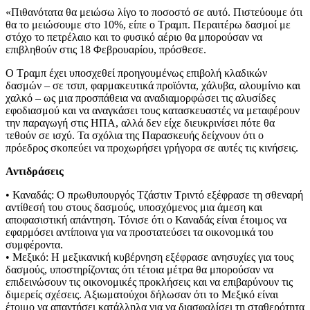
«Πιθανότατα θα μειώσω λίγο το ποσοστό σε αυτό. Πιστεύουμε ότι
θα το μειώσουμε στο 10%, είπε ο Τραμπ. Περαιτέρω δασμοί με
στόχο το πετρέλαιο και το φυσικό αέριο θα μπορούσαν να
επιβληθούν στις 18 Φεβρουαρίου, πρόσθεσε.
Ο Τραμπ έχει υποσχεθεί προηγουμένως επιβολή κλαδικών
δασμών – σε τσιπ, φαρμακευτικά προϊόντα, χάλυβα, αλουμίνιο και
χαλκό – ως μια προσπάθεια να αναδιαμορφώσει τις αλυσίδες
εφοδιασμού και να αναγκάσει τους κατασκευαστές να μεταφέρουν
την παραγωγή στις ΗΠΑ, αλλά δεν είχε διευκρινίσει πότε θα
τεθούν σε ισχύ. Τα σχόλια της Παρασκευής δείχνουν ότι ο
πρόεδρος σκοπεύει να προχωρήσει γρήγορα σε αυτές τις κινήσεις.
Αντιδράσεις
• Καναδάς: Ο πρωθυπουργός Τζάστιν Τριντό εξέφρασε τη σθεναρή
αντίθεσή του στους δασμούς, υποσχόμενος μια άμεση και
αποφασιστική απάντηση. Τόνισε ότι ο Καναδάς είναι έτοιμος να
εφαρμόσει αντίποινα για να προστατεύσει τα οικονομικά του
συμφέροντα.
• Μεξικό: Η μεξικανική κυβέρνηση εξέφρασε ανησυχίες για τους
δασμούς, υποστηρίζοντας ότι τέτοια μέτρα θα μπορούσαν να
επιδεινώσουν τις οικονομικές προκλήσεις και να επιβαρύνουν τις
διμερείς σχέσεις. Αξιωματούχοι δήλωσαν ότι το Μεξικό είναι
έτοιμο να απαντήσει κατάλληλα για να διασφαλίσει τη σταθερότητα