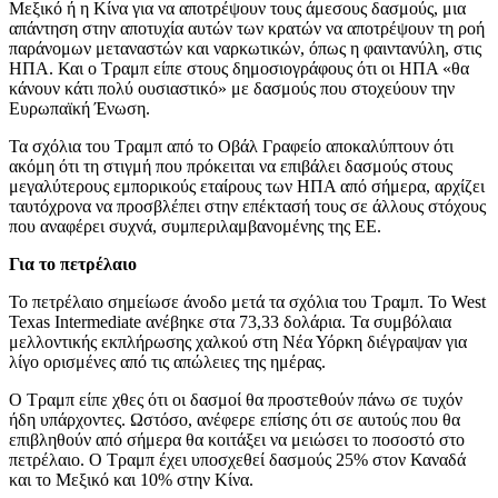
Μεξικό ή η Κίνα για να αποτρέψουν τους άμεσους δασμούς, μια
απάντηση στην αποτυχία αυτών των κρατών να αποτρέψουν τη ροή
παράνομων μεταναστών και ναρκωτικών, όπως η φαιντανύλη, στις
ΗΠΑ. Και ο Τραμπ είπε στους δημοσιογράφους ότι οι ΗΠΑ «θα
κάνουν κάτι πολύ ουσιαστικό» με δασμούς που στοχεύουν την
Ευρωπαϊκή Ένωση.
Τα σχόλια του Τραμπ από το Οβάλ Γραφείο αποκαλύπτουν ότι
ακόμη ότι τη στιγμή που πρόκειται να επιβάλει δασμούς στους
μεγαλύτερους εμπορικούς εταίρους των ΗΠΑ από σήμερα, αρχίζει
ταυτόχρονα να προσβλέπει στην επέκτασή τους σε άλλους στόχους
που αναφέρει συχνά, συμπεριλαμβανομένης της ΕΕ.
Για το πετρέλαιο
Το πετρέλαιο σημείωσε άνοδο μετά τα σχόλια του Τραμπ. Το West
Texas Intermediate ανέβηκε στα 73,33 δολάρια. Τα συμβόλαια
μελλοντικής εκπλήρωσης χαλκού στη Νέα Υόρκη διέγραψαν για
λίγο ορισμένες από τις απώλειες της ημέρας.
Ο Τραμπ είπε χθες ότι οι δασμοί θα προστεθούν πάνω σε τυχόν
ήδη υπάρχοντες. Ωστόσο, ανέφερε επίσης ότι σε αυτούς που θα
επιβληθούν από σήμερα θα κοιτάξει να μειώσει το ποσοστό στο
πετρέλαιο. Ο Τραμπ έχει υποσχεθεί δασμούς 25% στον Καναδά
και το Μεξικό και 10% στην Κίνα.