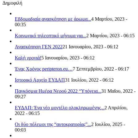
Δημοφιλή
Εβδομαδιαία ανασκόπηση με άρωμα...
4 Μαρτίου, 2023 -
00:35
Κοινωνικό τηλεοπτικό μήνυμα για...
2 Μαρτίου, 2023 - 06:15
Ανασκόπηση ΓΕΝ 2022
21 Ιανουαρίου, 2023 - 06:12
Καλή χρονιά!
5 Ιανουαρίου, 2023 - 06:12
Ένας Χρόνος peripteron.eu…
7 Σεπτεμβρίου, 2022 - 06:17
Ιστορικό Αρχείο ΕΥΔΑΠ
31 Ιουλίου, 2022 - 06:12
Παγκόσμια Ημέρα Νερού 2022 “Υπόγεια...
31 Μαΐου, 2022 -
09:27
ΕΥΔΑΠ: Ένα νέο μοντέλο ολοκληρωμένης...
2 Απριλίου,
2022 - 06:15
Οι δύο πόλεμοι της “αυτοκρατορίας”...
2 Ιουλίου, 2025 -
00:03