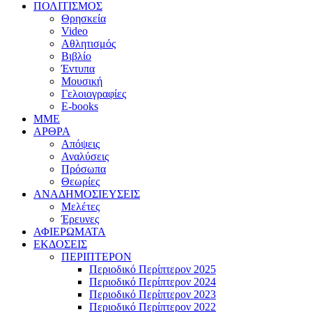
ΠΟΛΙΤΙΣΜΟΣ
Θρησκεία
Video
Αθλητισμός
Βιβλίο
Έντυπα
Μουσική
Γελοιογραφίες
E-books
MME
ΑΡΘΡΑ
Απόψεις
Αναλύσεις
Πρόσωπα
Θεωρίες
ΑΝΑΔΗΜΟΣΙΕΥΣΕΙΣ
Μελέτες
Έρευνες
ΑΦΙΕΡΩΜΑΤΑ
ΕΚΔΟΣΕΙΣ
ΠΕΡΙΠΤΕΡΟΝ
Περιοδικό Περίπτερον 2025
Περιοδικό Περίπτερον 2024
Περιοδικό Περίπτερον 2023
Περιοδικό Περίπτερον 2022