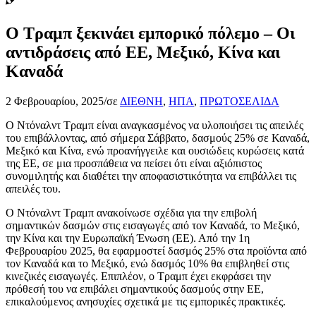
Ο Τραμπ ξεκινάει εμπορικό πόλεμο – Οι
αντιδράσεις από ΕΕ, Μεξικό, Κίνα και
Καναδά
2 Φεβρουαρίου, 2025
/
σε
ΔΙΕΘΝΗ
,
ΗΠΑ
,
ΠΡΩΤΟΣΕΛΙΔΑ
Ο Ντόναλντ Τραμπ είναι αναγκασμένος να υλοποιήσει τις απειλές
του επιβάλλοντας, από σήμερα Σάββατο, δασμούς 25% σε Καναδά,
Μεξικό και Κίνα, ενώ προανήγγειλε και ουσιώδεις κυρώσεις κατά
της ΕΕ, σε μια προσπάθεια να πείσει ότι είναι αξιόπιστος
συνομιλητής και διαθέτει την αποφασιστικότητα να επιβάλλει τις
απειλές του.
Ο Ντόναλντ Τραμπ ανακοίνωσε σχέδια για την επιβολή
σημαντικών δασμών στις εισαγωγές από τον Καναδά, το Μεξικό,
την Κίνα και την Ευρωπαϊκή Ένωση (ΕΕ). Από την 1η
Φεβρουαρίου 2025, θα εφαρμοστεί δασμός 25% στα προϊόντα από
τον Καναδά και το Μεξικό, ενώ δασμός 10% θα επιβληθεί στις
κινεζικές εισαγωγές. Επιπλέον, ο Τραμπ έχει εκφράσει την
πρόθεσή του να επιβάλει σημαντικούς δασμούς στην ΕΕ,
επικαλούμενος ανησυχίες σχετικά με τις εμπορικές πρακτικές.