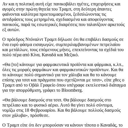
Αν και η πολιτική αυτή είχε πανικοβάλει ηγέτες, επιχειρήσεις και
αγορές στην πρώτη θητεία του Τραμπ, στη δεύτερη άπαντες
φαίνονται καλύτερα προετοιμασμένοι, ξεδιπλώνοντας τις
αντιδράσεις τους μετρημένα, σχεδιασμένα και αποφεύγοντας
πανικούς, παρά τις εσωτερικές διαιρέσεις που ταλανίζουν αρκετούς
εξ αυτών.
Ο πρόεδρος Ντόναλντ Τραμπ δήλωσε ότι θα επιβάλει δασμούς σε
ένα ευρύ φάσμα εισαγωγών, συμπεριλαμβανομένων πετρελαίου
και μετάλλων, τους επόμενους μήνες, επεκτείνοντας τα σχέδιά του
πολύ πέρα από Κίνα, Καναδά και Μεξικό.
«Θα [το] κάνουμε για φαρμακευτικά προϊόντα και φάρμακα, κ.λπ.,
όλες τις μορφές φαρμάκων και φαρμακευτικών προϊόντων. Και θα
το κάνουμε πολύ σημαντικό για τον χάλυβα και θα το κάνουμε
επίσης για τσιπ και πράγματα που σχετίζονται με τσιπ», είπε χθες ο
Τραμπ από το Οβάλ Γραφείο όπου υπέγραφε εκτελεστικό διάταγμα
για την απορρύθμιση, γράφει το Bloomberg.
«Θα βάλουμε δασμούς στα τσιπ. Θα βάλουμε δασμούς στο
πετρέλαιο και το φυσικό αέριο. Αυτό θα γίνει πολύ σύντομα,
νομίζω στις 18 Φεβρουαρίου. Και θα βάλουμε πολλούς δασμούς
στον χάλυβα», πρόσθεσε.
Ο Τραμπ είπε ότι δεν μπορούσαν να κάνουν τίποτα ο Καναδάς, το