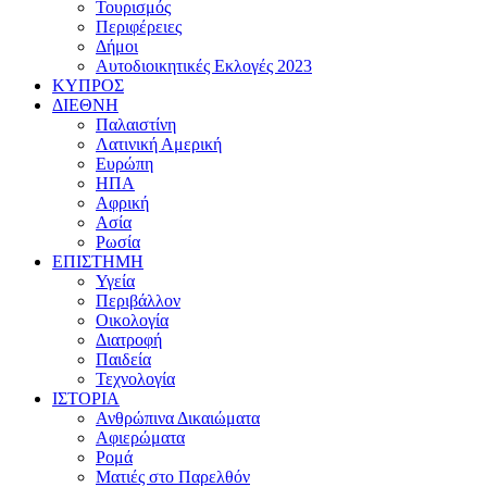
Τουρισμός
Περιφέρειες
Δήμοι
Αυτοδιοικητικές Εκλογές 2023
ΚΥΠΡΟΣ
ΔΙΕΘΝΗ
Παλαιστίνη
Λατινική Αμερική
Ευρώπη
ΗΠΑ
Αφρική
Ασία
Ρωσία
ΕΠΙΣΤΗΜΗ
Υγεία
Περιβάλλον
Οικολογία
Διατροφή
Παιδεία
Τεχνολογία
ΙΣΤΟΡΙΑ
Ανθρώπινα Δικαιώματα
Αφιερώματα
Ρομά
Ματιές στο Παρελθόν