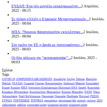
ΕΥΔΑΠ: Ένα νέο μοντέλο ολοκληρωμένης...
2 Απριλίου,
2022 - 06:15
Σε πλήρη εξέλιξη ο Εταιρικός Μετασχηματισμός...
2 Ιουλίου,
2025 - 00:04
ΗΠΑ: 79χρονος θανατοποινίτης εκτελέστηκε...
2 Ιουλίου,
2025 - 00:04
Στο τιμόνι της ΕΕ η Δανία με προτεραιότητες...
2 Ιουλίου,
2025 - 00:03
Οι δύο πόλεμοι της “αυτοκρατορίας”...
2 Ιουλίου, 2025 -
00:03
Σχόλια
Tags
COVID-19
ΑΝΘΡΩΠΙΝΑ ΔΙΚΑΙΩΜΑΤΑ
Ακροδεξιά
Αλέξης Τσίπρας
Βαγγέλης
Πάλλας
ΓΑΛΛΙΑ
Γερμανία
Γιώργος Κατρούγκαλος
Εμάνουελ Μακρόν
Ευρωπαϊκή
Ένωση
Ευρώπη
ΗΠΑ
Ινστιτούτο Εναλλακτικών Πολιτικών ΕΝΑ
Ισραήλ
Κορονοϊός
Κυριάκος Μητσοτάκης
Κωνσταντίνος Μαργαρίτης
Κώστας Μαυρίδης
ΝΑΤΟ
Νίκος
Ανδρουλάκης
Νιαζί Κιζίλγιουρεκ
Οικονομία
Ουκρανία
Πανδημία
Πολιτική
ΡΩΣΙΑ
ΣΥΡΙΖΑ
ΤΟΥΡΙΣΜΟΣ
ΤΟΥΡΚΙΑ
ανατιμήσεις
αστυνομική βία
εκλογές
εκλογές 2023
εμβολιασμοί
εμβόλια
ενεργειακή κρίση
κλιματική αλλαγή
κλιματική κρίση