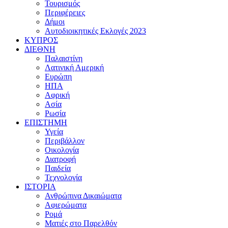
Τουρισμός
Περιφέρειες
Δήμοι
Αυτοδιοικητικές Εκλογές 2023
ΚΥΠΡΟΣ
ΔΙΕΘΝΗ
Παλαιστίνη
Λατινική Αμερική
Ευρώπη
ΗΠΑ
Αφρική
Ασία
Ρωσία
ΕΠΙΣΤΗΜΗ
Υγεία
Περιβάλλον
Οικολογία
Διατροφή
Παιδεία
Τεχνολογία
ΙΣΤΟΡΙΑ
Ανθρώπινα Δικαιώματα
Αφιερώματα
Ρομά
Ματιές στο Παρελθόν