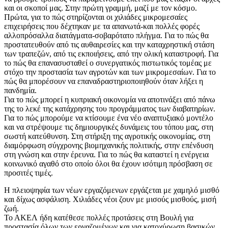
και οι σκοποί μας. Στην πρώτη γραμμή, μαζί με τον κόσμο.
Πρώτα, για το πώς στηρίζονται οι χιλιάδες μικρομεσαίες
επιχειρήσεις που δέχτηκαν με τα απανωτά-και πολλές φορές
αλλοπρόσαλλα διατάγματα-σοβαρότατο πλήγμα. Για το πώς θα
προστατευθούν από τις αυθαιρεσίες και την καταχρηστική στάση
των τραπεζών, από τις εκποιήσεις, από την ολική καταστροφή. Για
το πώς θα επανασυσταθεί ο συνεργατικός πιστωτικός τομέας με
στόχο την προστασία των αγροτών και των μικρομεσαίων. Για το
πώς θα μπορέσουν να επαναδραστηριοποιηθούν όταν λήξει η
πανδημία.
Για το πώς μπορεί η κυπριακή οικονομία να αποτινάξει από πάνω
της το λεκέ της κατάχρησης του προγράμματος των διαβατηρίων.
Για το πώς μπορούμε να κτίσουμε ένα νέο αναπτυξιακό μοντέλο
και να στρέψουμε τις δημιουργικές δυνάμεις του τόπου μας, στη
σωστή κατεύθυνση. Στη στήριξη της αγροτικής οικονομίας, στη
διαμόρφωση σύγχρονης βιομηχανικής πολιτικής, στην επένδυση
στη γνώση και στην έρευνα. Για το πώς θα καταστεί η ενέργεια
κοινωνικό αγαθό στο οποίο όλοι θα έχουν ισότιμη πρόσβαση σε
προσιτές τιμές.
Η πλειοψηφία των νέων εργαζόμενων εργάζεται με χαμηλό μισθό
και δίχως ασφάλιση. Χιλιάδες νέοι ζουν με μισούς μισθούς, μισή
ζωή.
Το ΑΚΕΛ ήδη κατέθεσε πολλές προτάσεις στη Βουλή για
προστασία όλων των εργαζομένων και για κατοχύρωση βασικών