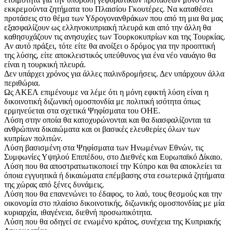
εκκρεμούντα ζητήματα του Πλαισίου Γκουτέρες. Να καταθέσει
προτάσεις στο θέμα των Υδρογονανθράκων που από τη μια θα μας
εξασφαλίζουν ως ελληνοκυπριακή πλευρά και από την άλλη θα
καθησυχάζουν τις ανησυχίες των Τουρκοκυπρίων και της Τουρκίας.
Αν αυτό πράξει, τότε είτε θα ανοίξει ο δρόμος για την προοπτική
της λύσης, είτε αποκλειστικός υπεύθυνος για ένα νέο ναυάγιο θα
είναι η τουρκική πλευρά.
Δεν υπάρχει χρόνος για άλλες παλινδρομήσεις. Δεν υπάρχουν άλλα
περιθώρια.
Ως ΑΚΕΛ επιμένουμε να λέμε ότι η μόνη εφικτή λύση είναι η
δικοινοτική διζωνική ομοσπονδία με πολιτική ισότητα όπως
ερμηνεύεται στα σχετικά Ψηφίσματα του ΟΗΕ.
Λύση στην οποία θα κατοχυρώνονται και θα διασφαλίζονται τα
ανθρώπινα δικαιώματα και οι βασικές ελευθερίες όλων των
κυπρίων πολιτών.
Λύση βασισμένη στα Ψηφίσματα των Ηνωμένων Εθνών, τις
Συμφωνίες Υψηλού Επιπέδου, στο Διεθνές και Ευρωπαϊκό Δίκαιο.
Λύση που θα αποστρατιωτικοποιεί την Κύπρο και θα αποκλείει τα
όποια εγγυητικά ή δικαιώματα επέμβασης στα εσωτερικά ζητήματα
της χώρας από ξένες δυνάμεις.
Λύση που θα επανενώνει το έδαφος, το λαό, τους θεσμούς και την
οικονομία στο πλαίσιο δικοινοτικής, διζωνικής ομοσπονδίας με μία
κυριαρχία, ιθαγένεια, διεθνή προσωπικότητα.
Λύση που θα οδηγεί σε ενωμένο κράτος, συνέχεια της Κυπριακής