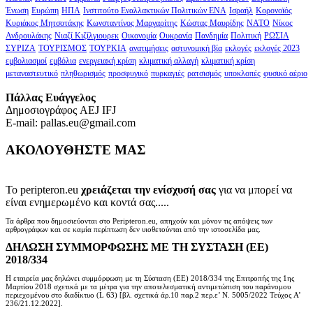
Ένωση
Ευρώπη
ΗΠΑ
Ινστιτούτο Εναλλακτικών Πολιτικών ΕΝΑ
Ισραήλ
Κορονοϊός
Κυριάκος Μητσοτάκης
Κωνσταντίνος Μαργαρίτης
Κώστας Μαυρίδης
ΝΑΤΟ
Νίκος
Ανδρουλάκης
Νιαζί Κιζίλγιουρεκ
Οικονομία
Ουκρανία
Πανδημία
Πολιτική
ΡΩΣΙΑ
ΣΥΡΙΖΑ
ΤΟΥΡΙΣΜΟΣ
ΤΟΥΡΚΙΑ
ανατιμήσεις
αστυνομική βία
εκλογές
εκλογές 2023
εμβολιασμοί
εμβόλια
ενεργειακή κρίση
κλιματική αλλαγή
κλιματική κρίση
μεταναστευτικό
πληθωρισμός
προσφυγικό
πυρκαγιές
ρατσισμός
υποκλοπές
φυσικό αέριο
Πάλλας Ευάγγελος
Δημοσιογράφος AEJ ΙFJ
E-mail: pallas.eu@gmail.com
ΑΚΟΛΟΥΘΗΣΤΕ ΜΑΣ
Το peripteron.eu
χρειάζεται την ενίσχυσή σας
για να μπορεί να
είναι ενημερωμένο και κοντά σας.....
Τα άρθρα που δημοσιεύονται στο Peripteron.eu, απηχούν και μόνον τις απόψεις των
αρθρογράφων και σε καμία περίπτωση δεν υιοθετούνται από την ιστοσελίδα μας.
ΔΗΛΩΣΗ ΣΥΜΜΟΡΦΩΣΗΣ ΜΕ ΤΗ ΣΥΣΤΑΣΗ (ΕΕ)
2018/334
Η εταιρεία μας δηλώνει συμμόρφωση με τη Σύσταση (ΕΕ) 2018/334 της Επιτροπής της 1ης
Μαρτίου 2018 σχετικά με τα μέτρα για την αποτελεσματική αντιμετώπιση του παράνομου
περιεχομένου στο διαδίκτυο (L 63) [βλ. σχετικά άρ.10 παρ.2 περ.ε’ Ν. 5005/2022 Τεύχος A’
236/21.12.2022].