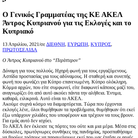
O Γενικός Γραμματέας της ΚΕ ΑΚΕΛ
Άντρος Κυπριανού για τις Εκλογές και το
Κυπριακό
13 Απριλίου, 2021
/
σε
ΔΙΕΘΝΗ
,
ΕΥΡΩΠΗ
,
ΚΥΠΡΟΣ
,
ΠΡΩΤΟΣΕΛΙΔΑ
Ο Άντρος Κυπριανού στο “Περίπτερον”
Δύναμη για τους πολλούς. Ηχηρή φωνή για τους εργαζόμενους.
Ασπίδα προστασίας για τους αδύναμους. Η σταθερή και συνεπής
φωνή που φωνάζει για Κύπρο επανενωμένη. Κύπρο ολόκληρη.
Κόμμα αρχών, που είτε συμφωνεί, είτε διαφωνεί κάποιος μαζί του,
αναγνωρίζει ότι από αυτό ακούει πάντα την αλήθεια. Έντιμα,
καθαρά, ειλικρινά. Αυτό είναι το ΑΚΕΛ.
Ακούμε συχνά κόσμο να διαμαρτύρεται. Τώρα που έρχονται
εκλογές λένε, όλοι θυμήθηκαν τα προβλήματα, θυμήθηκαν ότι εκεί
έξω υπάρχουν χιλιάδες που υποφέρουν και τρέχουν να τους βρουν.
Για εμάς αυτό δεν ισχύει.
Το ΑΚΕΛ δεν έκλεισε τις πόρτες του ούτε και μια μέρα. Μέσα στις
δύσκολες, πρωτόγνωρες συνθήκες της πανδημίας, προσπαθήσαμε
να βρούμε τρόπους να παραμείνουμε εκεί που μας έταξαν οι αρχές