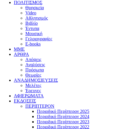
ΠΟΛΙΤΙΣΜΟΣ
Θρησκεία
Video
Αθλητισμός
Βιβλίο
Έντυπα
Μουσική
Γελοιογραφίες
E-books
MME
ΑΡΘΡΑ
Απόψεις
Αναλύσεις
Πρόσωπα
Θεωρίες
ΑΝΑΔΗΜΟΣΙΕΥΣΕΙΣ
Μελέτες
Έρευνες
ΑΦΙΕΡΩΜΑΤΑ
ΕΚΔΟΣΕΙΣ
ΠΕΡΙΠΤΕΡΟΝ
Περιοδικό Περίπτερον 2025
Περιοδικό Περίπτερον 2024
Περιοδικό Περίπτερον 2023
Περιοδικό Περίπτερον 2022