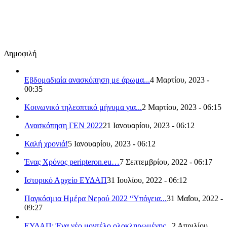
Δημοφιλή
Εβδομαδιαία ανασκόπηση με άρωμα...
4 Μαρτίου, 2023 -
00:35
Κοινωνικό τηλεοπτικό μήνυμα για...
2 Μαρτίου, 2023 - 06:15
Ανασκόπηση ΓΕΝ 2022
21 Ιανουαρίου, 2023 - 06:12
Καλή χρονιά!
5 Ιανουαρίου, 2023 - 06:12
Ένας Χρόνος peripteron.eu…
7 Σεπτεμβρίου, 2022 - 06:17
Ιστορικό Αρχείο ΕΥΔΑΠ
31 Ιουλίου, 2022 - 06:12
Παγκόσμια Ημέρα Νερού 2022 “Υπόγεια...
31 Μαΐου, 2022 -
09:27
ΕΥΔΑΠ: Ένα νέο μοντέλο ολοκληρωμένης...
2 Απριλίου,