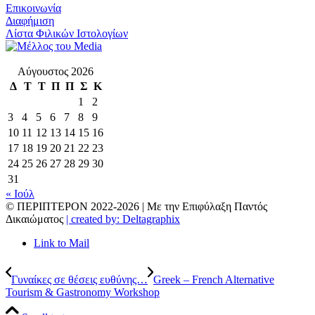
Επικοινωνία
Διαφήμιση
Λίστα Φιλικών Ιστολογίων
Αύγουστος 2026
Δ
Τ
Τ
Π
Π
Σ
Κ
1
2
3
4
5
6
7
8
9
10
11
12
13
14
15
16
17
18
19
20
21
22
23
24
25
26
27
28
29
30
31
« Ιούλ
© ΠΕΡΙΠΤΕΡΟΝ 2022-
2026 | Με την Επιφύλαξη Παντός
Δικαιώματος
| created by: Deltagraphix
Link to Mail
Γυναίκες σε θέσεις ευθύνης…
Greek – French Alternative
Tourism & Gastronomy Workshop