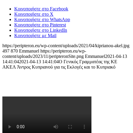
Κοινοποιήστε στο Facebook
Κοινοποιήστε στο X
Κοινοποιήστε στο WhatsApp
Κοινοποιήστε στο Pinterest
Κοινοποιήστε στο LinkedIn
Κοινοποιήστε με Mail
https://peripteron.eu/wp-content/uploads/2021/04/kiprianou-akel.jpg
497
870
Emmanuel
https://peripteron.eu/wp-
content/uploads/2023/11/peripteronSite.png
Emmanuel
2021-04-13
14:41:04
2021-04-13 14:41:04
O Γενικός Γραμματέας της ΚΕ
ΑΚΕΛ Άντρος Κυπριανού για τις Εκλογές και το Κυπριακό