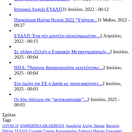
Ιστορικό Αρχείο ΕΥΔΑΠ
31 Ιουλίου, 2022 - 06:12
Παγκόσμια Ημέρα Νερού 2022 “Υπόγεια...
31 Μαΐου, 2022 -
09:27
ΕΥΔΑΠ: Ένα νέο μοντέλο ολοκληρωμένης...
2 Απριλίου,
2022 - 06:15
Σε πλήρη εξέλιξη ο Εταιρικός Μετασχηματισμός...
2 Ιουλίου,
2025 - 00:04
ΗΠΑ: 79χρονος θανατοποινίτης εκτελέστηκε...
2 Ιουλίου,
2025 - 00:04
Στο τιμόνι της ΕΕ η Δανία με προτεραιότητες...
2 Ιουλίου,
2025 - 00:03
Οι δύο πόλεμοι της “αυτοκρατορίας”...
2 Ιουλίου, 2025 -
00:03
Σχόλια
Tags
COVID-19
ΑΝΘΡΩΠΙΝΑ ΔΙΚΑΙΩΜΑΤΑ
Ακροδεξιά
Αλέξης Τσίπρας
Βαγγέλης
Πάλλας
ΓΑΛΛΙΑ
Γερμανία
Γιώργος Κατρούγκαλος
Εμάνουελ Μακρόν
Ευρωπαϊκή