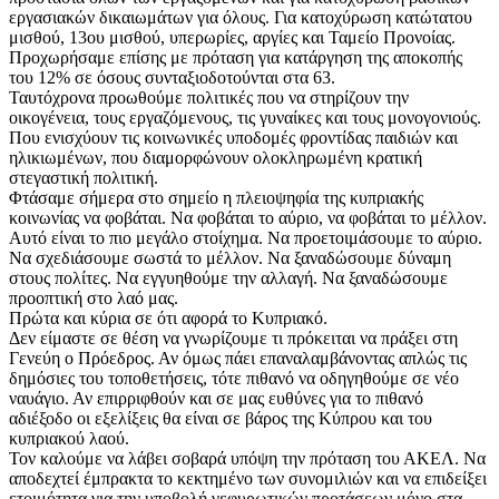
εργασιακών δικαιωμάτων για όλους. Για κατοχύρωση κατώτατου
μισθού, 13ου μισθού, υπερωρίες, αργίες και Ταμείο Προνοίας.
Προχωρήσαμε επίσης με πρόταση για κατάργηση της αποκοπής
του 12% σε όσους συνταξιοδοτούνται στα 63.
Ταυτόχρονα προωθούμε πολιτικές που να στηρίζουν την
οικογένεια, τους εργαζόμενους, τις γυναίκες και τους μονογονιούς.
Που ενισχύουν τις κοινωνικές υποδομές φροντίδας παιδιών και
ηλικιωμένων, που διαμορφώνουν ολοκληρωμένη κρατική
στεγαστική πολιτική.
Φτάσαμε σήμερα στο σημείο η πλειοψηφία της κυπριακής
κοινωνίας να φοβάται. Να φοβάται το αύριο, να φοβάται το μέλλον.
Αυτό είναι το πιο μεγάλο στοίχημα. Να προετοιμάσουμε το αύριο.
Να σχεδιάσουμε σωστά το μέλλον. Να ξαναδώσουμε δύναμη
στους πολίτες. Να εγγυηθούμε την αλλαγή. Να ξαναδώσουμε
προοπτική στο λαό μας.
Πρώτα και κύρια σε ότι αφορά το Κυπριακό.
Δεν είμαστε σε θέση να γνωρίζουμε τι πρόκειται να πράξει στη
Γενεύη ο Πρόεδρος. Αν όμως πάει επαναλαμβάνοντας απλώς τις
δημόσιες του τοποθετήσεις, τότε πιθανό να οδηγηθούμε σε νέο
ναυάγιο. Αν επιρριφθούν και σε μας ευθύνες για το πιθανό
αδιέξοδο οι εξελίξεις θα είναι σε βάρος της Κύπρου και του
κυπριακού λαού.
Τον καλούμε να λάβει σοβαρά υπόψη την πρόταση του ΑΚΕΛ. Να
αποδεχτεί έμπρακτα το κεκτημένο των συνομιλιών και να επιδείξει
ετοιμότητα για την υποβολή γεφυρωτικών προτάσεων μόνο στα