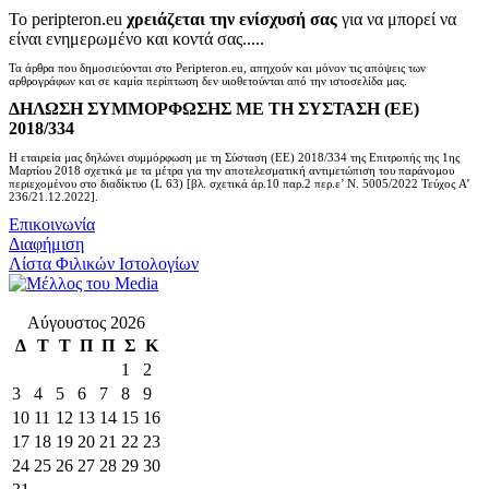
Το peripteron.eu
χρειάζεται την ενίσχυσή σας
για να μπορεί να
είναι ενημερωμένο και κοντά σας.....
Τα άρθρα που δημοσιεύονται στο Peripteron.eu, απηχούν και μόνον τις απόψεις των
αρθρογράφων και σε καμία περίπτωση δεν υιοθετούνται από την ιστοσελίδα μας.
ΔΗΛΩΣΗ ΣΥΜΜΟΡΦΩΣΗΣ ΜΕ ΤΗ ΣΥΣΤΑΣΗ (ΕΕ)
2018/334
Η εταιρεία μας δηλώνει συμμόρφωση με τη Σύσταση (ΕΕ) 2018/334 της Επιτροπής της 1ης
Μαρτίου 2018 σχετικά με τα μέτρα για την αποτελεσματική αντιμετώπιση του παράνομου
περιεχομένου στο διαδίκτυο (L 63) [βλ. σχετικά άρ.10 παρ.2 περ.ε’ Ν. 5005/2022 Τεύχος A’
236/21.12.2022].
Επικοινωνία
Διαφήμιση
Λίστα Φιλικών Ιστολογίων
Αύγουστος 2026
Δ
Τ
Τ
Π
Π
Σ
Κ
1
2
3
4
5
6
7
8
9
10
11
12
13
14
15
16
17
18
19
20
21
22
23
24
25
26
27
28
29
30