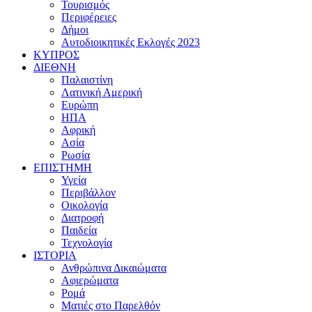
Τουρισμός
Περιφέρειες
Δήμοι
Αυτοδιοικητικές Εκλογές 2023
ΚΥΠΡΟΣ
ΔΙΕΘΝΗ
Παλαιστίνη
Λατινική Αμερική
Ευρώπη
ΗΠΑ
Αφρική
Ασία
Ρωσία
ΕΠΙΣΤΗΜΗ
Υγεία
Περιβάλλον
Οικολογία
Διατροφή
Παιδεία
Τεχνολογία
ΙΣΤΟΡΙΑ
Ανθρώπινα Δικαιώματα
Αφιερώματα
Ρομά
Ματιές στο Παρελθόν