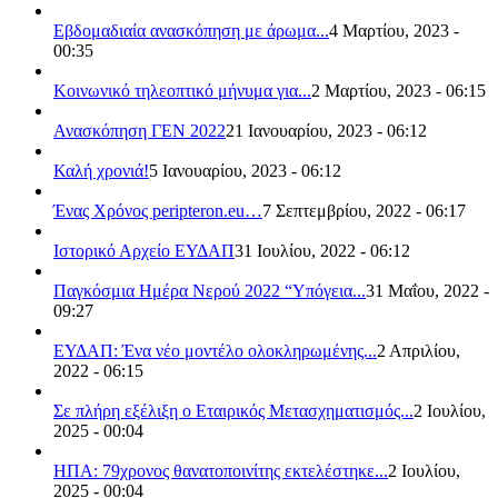
Εβδομαδιαία ανασκόπηση με άρωμα...
4 Μαρτίου, 2023 -
00:35
Κοινωνικό τηλεοπτικό μήνυμα για...
2 Μαρτίου, 2023 - 06:15
Ανασκόπηση ΓΕΝ 2022
21 Ιανουαρίου, 2023 - 06:12
Καλή χρονιά!
5 Ιανουαρίου, 2023 - 06:12
Ένας Χρόνος peripteron.eu…
7 Σεπτεμβρίου, 2022 - 06:17
Ιστορικό Αρχείο ΕΥΔΑΠ
31 Ιουλίου, 2022 - 06:12
Παγκόσμια Ημέρα Νερού 2022 “Υπόγεια...
31 Μαΐου, 2022 -
09:27
ΕΥΔΑΠ: Ένα νέο μοντέλο ολοκληρωμένης...
2 Απριλίου,
2022 - 06:15
Σε πλήρη εξέλιξη ο Εταιρικός Μετασχηματισμός...
2 Ιουλίου,
2025 - 00:04
ΗΠΑ: 79χρονος θανατοποινίτης εκτελέστηκε...
2 Ιουλίου,
2025 - 00:04