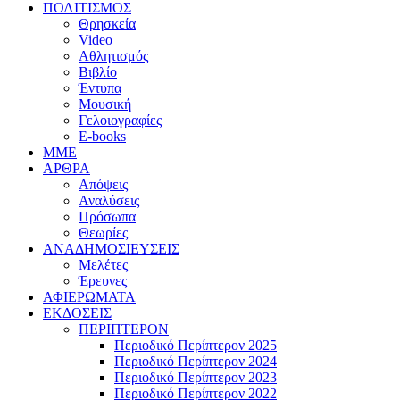
ΠΟΛΙΤΙΣΜΟΣ
Θρησκεία
Video
Αθλητισμός
Βιβλίο
Έντυπα
Μουσική
Γελοιογραφίες
E-books
MME
ΑΡΘΡΑ
Απόψεις
Αναλύσεις
Πρόσωπα
Θεωρίες
ΑΝΑΔΗΜΟΣΙΕΥΣΕΙΣ
Μελέτες
Έρευνες
ΑΦΙΕΡΩΜΑΤΑ
ΕΚΔΟΣΕΙΣ
ΠΕΡΙΠΤΕΡΟΝ
Περιοδικό Περίπτερον 2025
Περιοδικό Περίπτερον 2024
Περιοδικό Περίπτερον 2023
Περιοδικό Περίπτερον 2022