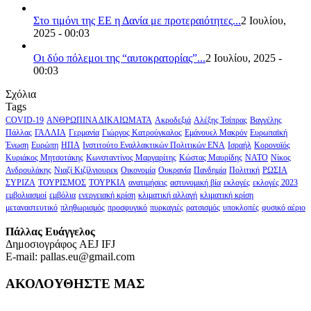
Στο τιμόνι της ΕΕ η Δανία με προτεραιότητες...
2 Ιουλίου,
2025 - 00:03
Οι δύο πόλεμοι της “αυτοκρατορίας”...
2 Ιουλίου, 2025 -
00:03
Σχόλια
Tags
COVID-19
ΑΝΘΡΩΠΙΝΑ ΔΙΚΑΙΩΜΑΤΑ
Ακροδεξιά
Αλέξης Τσίπρας
Βαγγέλης
Πάλλας
ΓΑΛΛΙΑ
Γερμανία
Γιώργος Κατρούγκαλος
Εμάνουελ Μακρόν
Ευρωπαϊκή
Ένωση
Ευρώπη
ΗΠΑ
Ινστιτούτο Εναλλακτικών Πολιτικών ΕΝΑ
Ισραήλ
Κορονοϊός
Κυριάκος Μητσοτάκης
Κωνσταντίνος Μαργαρίτης
Κώστας Μαυρίδης
ΝΑΤΟ
Νίκος
Ανδρουλάκης
Νιαζί Κιζίλγιουρεκ
Οικονομία
Ουκρανία
Πανδημία
Πολιτική
ΡΩΣΙΑ
ΣΥΡΙΖΑ
ΤΟΥΡΙΣΜΟΣ
ΤΟΥΡΚΙΑ
ανατιμήσεις
αστυνομική βία
εκλογές
εκλογές 2023
εμβολιασμοί
εμβόλια
ενεργειακή κρίση
κλιματική αλλαγή
κλιματική κρίση
μεταναστευτικό
πληθωρισμός
προσφυγικό
πυρκαγιές
ρατσισμός
υποκλοπές
φυσικό αέριο
Πάλλας Ευάγγελος
Δημοσιογράφος AEJ ΙFJ
E-mail: pallas.eu@gmail.com
ΑΚΟΛΟΥΘΗΣΤΕ ΜΑΣ