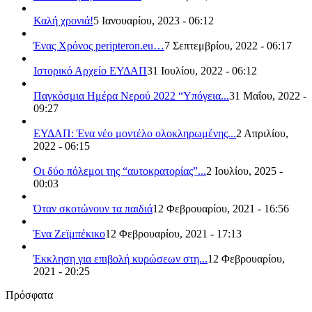
Καλή χρονιά!
5 Ιανουαρίου, 2023 - 06:12
Ένας Χρόνος peripteron.eu…
7 Σεπτεμβρίου, 2022 - 06:17
Ιστορικό Αρχείο ΕΥΔΑΠ
31 Ιουλίου, 2022 - 06:12
Παγκόσμια Ημέρα Νερού 2022 “Υπόγεια...
31 Μαΐου, 2022 -
09:27
ΕΥΔΑΠ: Ένα νέο μοντέλο ολοκληρωμένης...
2 Απριλίου,
2022 - 06:15
Οι δύο πόλεμοι της “αυτοκρατορίας”...
2 Ιουλίου, 2025 -
00:03
Όταν σκοτώνουν τα παιδιά
12 Φεβρουαρίου, 2021 - 16:56
Ένα Ζεϊμπέκικο
12 Φεβρουαρίου, 2021 - 17:13
Έκκληση για επιβολή κυρώσεων στη...
12 Φεβρουαρίου,
2021 - 20:25
Πρόσφατα