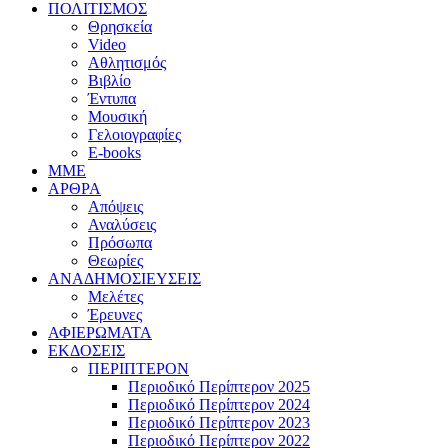
ΠΟΛΙΤΙΣΜΟΣ
Θρησκεία
Video
Αθλητισμός
Βιβλίο
Έντυπα
Μουσική
Γελοιογραφίες
E-books
MME
ΑΡΘΡΑ
Απόψεις
Αναλύσεις
Πρόσωπα
Θεωρίες
ΑΝΑΔΗΜΟΣΙΕΥΣΕΙΣ
Μελέτες
Έρευνες
ΑΦΙΕΡΩΜΑΤΑ
ΕΚΔΟΣΕΙΣ
ΠΕΡΙΠΤΕΡΟΝ
Περιοδικό Περίπτερον 2025
Περιοδικό Περίπτερον 2024
Περιοδικό Περίπτερον 2023
Περιοδικό Περίπτερον 2022