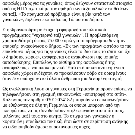
ασφαλές μέρος για τις γυναίκες, όπως δείχνουν στατιστικά στοιχεία
από τις ΗΠΑ σχετικά με τον αριθμό των σεξουαλικών επιθέσεων
σε ταξί. «Το πραγματικό πρόβλημα είναι η βία κατά των
γυναικών», δηλώνει εκπρόσωπος Τύπου του δήμου.
Στη Φρανκφούρτη απέτυχε η εφαρμογή του πιλοτικού
προγράμματος “νυχτερινό ταξί γυναικών”. Η προβλεπόμενη
χρηματοδότηση ύψους 75.000 ευρώ για το πρόγραμμα δεν ήταν
επαρκής, ανακοίνωσε ο δήμος. «Εκ των πραγμάτων ωστόσο το πιο
επικίνδυνο μέρος για τις γυναίκες είναι το ίδιο τους το σπίτι και όχι
ο δημόσιος χώρος», αναφέρεται σε ανακοίνωση της τοπικής
αυτοδιοίκησης. Επιπλέον, το αίσθημα της ασφάλειας ή της
ανασφάλειας είναι υποκειμενικό. Έτσι ακόμα και αντικειμενικά
ασφαλείς χώροι ενδέχεται να προκαλέσουν φόβο σε ορισμένους
όταν δεν υπάρχουν εκεί άλλοι άνθρωποι μια δεδομένη στιγμή.
Ως εναλλακτική λύση οι γυναίκες στη Γερμανία μπορούν επίσης να
τηλεφωνήσουν στη γραμμή επικοινωνίας «επιστροφή στο σπίτι».
Καλώντας τον αριθμό 03012074182 μπορούν να επικοινωνήσουν
με εθελοντές σε όλη τη Γερμανία, οι οποίοι μπορούν από την
πλευρά τους να τις συνοδεύσουν «τηλεφωνικά» στο σπίτι τους,
μιλώντας μαζί τους στο κινητό. Το στίγμα των γυναικών ή
κοριτσιών μεταδίδεται τακτικά, έτσι ώστε σε περίπτωση ανάγκης
να ειδοποιηθούν άμεσα οι αστυνομικές αρχές.