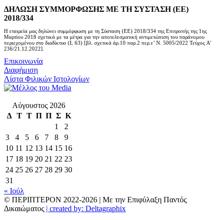
ΔΗΛΩΣΗ ΣΥΜΜΟΡΦΩΣΗΣ ΜΕ ΤΗ ΣΥΣΤΑΣΗ (ΕΕ)
2018/334
Η εταιρεία μας δηλώνει συμμόρφωση με τη Σύσταση (ΕΕ) 2018/334 της Επιτροπής της 1ης
Μαρτίου 2018 σχετικά με τα μέτρα για την αποτελεσματική αντιμετώπιση του παράνομου
περιεχομένου στο διαδίκτυο (L 63) [βλ. σχετικά άρ.10 παρ.2 περ.ε’ Ν. 5005/2022 Τεύχος A’
236/21.12.2022].
Επικοινωνία
Διαφήμιση
Λίστα Φιλικών Ιστολογίων
Αύγουστος 2026
Δ
Τ
Τ
Π
Π
Σ
Κ
1
2
3
4
5
6
7
8
9
10
11
12
13
14
15
16
17
18
19
20
21
22
23
24
25
26
27
28
29
30
31
« Ιούλ
© ΠΕΡΙΠΤΕΡΟΝ 2022-
2026 | Με την Επιφύλαξη Παντός
Δικαιώματος
| created by: Deltagraphix