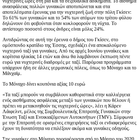
νυχτερινές ώρες στη βία και τα σεξουαλικά αδικήματα. Το αίσθημα
ανασφάλειας πολλών γυναικών αποτυπώνεται και στα
αποτελέσματα έρευνας για την νυχτερινή ζωή στην πόλη Γκίσεν:
Το 61% των γυναικών και το 54% των ατόμων του τρίτου φύλου
δηλώνουν ότι φοβούνται όταν κυκλοφορούν τη νύχτα. Το
αντίστοιχο ποσοστό στους άνδρες είναι μόλις 24%.
Αντιδρώντας σε αυτή την έρευνα ο δήμος του Γκίσεν, στο
ομόσπονδο κρατίδιο της Έσσης, σχεδιάζει ένα αποκαλούμενο
νυχτερινό ταξί για γυναίκες. Από τις αρχές Ιουνίου γυναίκες και
κορίτσια ηλικίας 14 ετών και άνω θα λαμβάνουν έκπτωση πέντε
ευρώ για νυχτερινές διαδρομές με ταξί. Παρόμοια προγράμματα
υπάρχουν ήδη σε άλλες γερμανικές πόλεις, όπως το Μόναχο και το
Μάνχαϊμ.
Το Μόναχο δίνει κουπόνια αξίας 10 ευρώ
«Τα ταξί μπορούν να συμβάλουν καθοριστικά στην καλλιέργεια
ενός αισθήματος ασφάλειας μεταξύ των γυναικών που θέλουν ή
πρέπει να μετακινηθούν τις νυχτερινές ώρες», λέει η Κάρεν
Λάιφελντ, μέλος της Συμβουλευτικής Επιτροπής Γυναικών στην
Ένωση Ταξί και Ενοικιαζόμενων Αυτοκινήτων (TMV). Σύμφωνα
με την Επιτροπή σε ορισμένες επιχειρήσεις ταξί οι ενδιαφερόμενες
έχουν τη δυνατότητα να επιλέξουν ακόμα και γυναίκες οδηγούς.
Στις γυναίκες στο Μόναχο προσφέρονται από το Μάρτιο του 2020