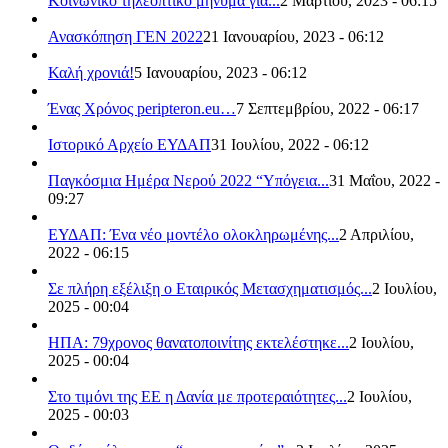
Κοινωνικό τηλεοπτικό μήνυμα για...
2 Μαρτίου, 2023 - 06:15
Ανασκόπηση ΓΕΝ 2022
21 Ιανουαρίου, 2023 - 06:12
Καλή χρονιά!
5 Ιανουαρίου, 2023 - 06:12
Ένας Χρόνος peripteron.eu…
7 Σεπτεμβρίου, 2022 - 06:17
Ιστορικό Αρχείο ΕΥΔΑΠ
31 Ιουλίου, 2022 - 06:12
Παγκόσμια Ημέρα Νερού 2022 “Υπόγεια...
31 Μαΐου, 2022 -
09:27
ΕΥΔΑΠ: Ένα νέο μοντέλο ολοκληρωμένης...
2 Απριλίου,
2022 - 06:15
Σε πλήρη εξέλιξη ο Εταιρικός Μετασχηματισμός...
2 Ιουλίου,
2025 - 00:04
ΗΠΑ: 79χρονος θανατοποινίτης εκτελέστηκε...
2 Ιουλίου,
2025 - 00:04
Στο τιμόνι της ΕΕ η Δανία με προτεραιότητες...
2 Ιουλίου,
2025 - 00:03