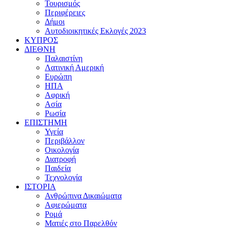
Τουρισμός
Περιφέρειες
Δήμοι
Αυτοδιοικητικές Εκλογές 2023
ΚΥΠΡΟΣ
ΔΙΕΘΝΗ
Παλαιστίνη
Λατινική Αμερική
Ευρώπη
ΗΠΑ
Αφρική
Ασία
Ρωσία
ΕΠΙΣΤΗΜΗ
Υγεία
Περιβάλλον
Οικολογία
Διατροφή
Παιδεία
Τεχνολογία
ΙΣΤΟΡΙΑ
Ανθρώπινα Δικαιώματα
Αφιερώματα
Ρομά
Ματιές στο Παρελθόν