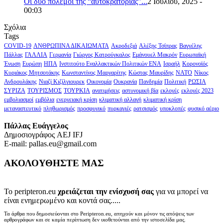
Οι δύο πόλεμοι της “αυτοκρατορίας”...
2 Ιουλίου, 2025 -
00:03
Σχόλια
Tags
COVID-19
ΑΝΘΡΩΠΙΝΑ ΔΙΚΑΙΩΜΑΤΑ
Ακροδεξιά
Αλέξης Τσίπρας
Βαγγέλης
Πάλλας
ΓΑΛΛΙΑ
Γερμανία
Γιώργος Κατρούγκαλος
Εμάνουελ Μακρόν
Ευρωπαϊκή
Ένωση
Ευρώπη
ΗΠΑ
Ινστιτούτο Εναλλακτικών Πολιτικών ΕΝΑ
Ισραήλ
Κορονοϊός
Κυριάκος Μητσοτάκης
Κωνσταντίνος Μαργαρίτης
Κώστας Μαυρίδης
ΝΑΤΟ
Νίκος
Ανδρουλάκης
Νιαζί Κιζίλγιουρεκ
Οικονομία
Ουκρανία
Πανδημία
Πολιτική
ΡΩΣΙΑ
ΣΥΡΙΖΑ
ΤΟΥΡΙΣΜΟΣ
ΤΟΥΡΚΙΑ
ανατιμήσεις
αστυνομική βία
εκλογές
εκλογές 2023
εμβολιασμοί
εμβόλια
ενεργειακή κρίση
κλιματική αλλαγή
κλιματική κρίση
μεταναστευτικό
πληθωρισμός
προσφυγικό
πυρκαγιές
ρατσισμός
υποκλοπές
φυσικό αέριο
Πάλλας Ευάγγελος
Δημοσιογράφος AEJ ΙFJ
E-mail: pallas.eu@gmail.com
ΑΚΟΛΟΥΘΗΣΤΕ ΜΑΣ
Το peripteron.eu
χρειάζεται την ενίσχυσή σας
για να μπορεί να
είναι ενημερωμένο και κοντά σας.....
Τα άρθρα που δημοσιεύονται στο Peripteron.eu, απηχούν και μόνον τις απόψεις των
αρθρογράφων και σε καμία περίπτωση δεν υιοθετούνται από την ιστοσελίδα μας.