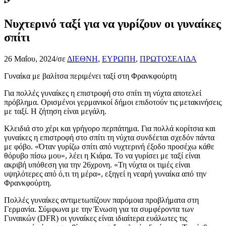
Νυχτερινό ταξί για να γυρίζουν οι γυναίκες
σπίτι
26 Μαΐου, 2024
/
σε
ΔΙΕΘΝΗ
,
ΕΥΡΩΠΗ
,
ΠΡΩΤΟΣΕΛΙΔΑ
Γυναίκα με βαλίτσα περιμένει ταξί στη Φρανκφούρτη
Για πολλές γυναίκες η επιστροφή στο σπίτι τη νύχτα αποτελεί
πρόβλημα. Ορισμένοι γερμανικοί δήμοι επιδοτούν τις μετακινήσεις
με ταξί. Η ζήτηση είναι μεγάλη.
Κλειδιά στο χέρι και γρήγορο περπάτημα. Για πολλά κορίτσια και
γυναίκες η επιστροφή στο σπίτι τη νύχτα συνδέεται σχεδόν πάντα
με φόβο. «Όταν γυρίζω σπίτι από νυχτερινή έξοδο προσέχω κάθε
θόρυβο πίσω μου», λέει η Κιάρα. Το να γυρίσει με ταξί είναι
ακριβή υπόθεση για την 26χρονη. «Τη νύχτα οι τιμές είναι
υψηλότερες από ό,τι τη μέρα», εξηγεί η νεαρή γυναίκα από την
Φρανκφούρτη.
Πολλές γυναίκες αντιμετωπίζουν παρόμοια προβλήματα στη
Γερμανία. Σύμφωνα με την Ένωση για τα συμφέροντα των
Γυναικών (DFR) οι γυναίκες είναι ιδιαίτερα ευάλωτες τις