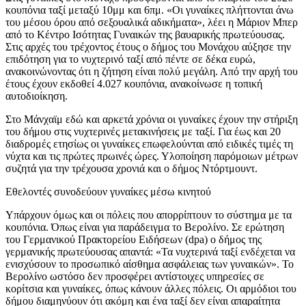
κουπόνια ταξί μεταξύ 10μμ και 6πμ. «Οι γυναίκες πλήττονται άνω
του μέσου όρου από σεξουαλικά αδικήματα», λέει η Μάριον Μπερ
από το Κέντρο Ισότητας Γυναικών της βαυαρικής πρωτεύουσας.
Στις αρχές του τρέχοντος έτους ο δήμος του Μονάχου αύξησε την
επιδότηση για το νυχτερινό ταξί από πέντε σε δέκα ευρώ,
ανακοινώνοντας ότι η ζήτηση είναι πολύ μεγάλη. Από την αρχή του
έτους έχουν εκδοθεί 4.027 κουπόνια, ανακοίνωσε η τοπική
αυτοδιοίκηση.
Στο Μάνχαϊμ εδώ και αρκετά χρόνια οι γυναίκες έχουν την στήριξη
του δήμου στις νυχτερινές μετακινήσεις με ταξί. Για έως και 20
διαδρομές ετησίως οι γυναίκες επωφελούνται από ειδικές τιμές τη
νύχτα και τις πρώτες πρωινές ώρες. Υλοποίηση παρόμοιων μέτρων
συζητά για την τρέχουσα χρονιά και ο δήμος Ντόρτμουντ.
Εθελοντές συνοδεύουν γυναίκες μέσω κινητού
Υπάρχουν όμως και οι πόλεις που απορρίπτουν το σύστημα με τα
κουπόνια. Όπως είναι για παράδειγμα το Βερολίνο. Σε ερώτηση
του Γερμανικού Πρακτορείου Ειδήσεων (dpa) ο δήμος της
γερμανικής πρωτεύουσας απαντά: «Τα νυχτερινά ταξί ενδέχεται να
ενισχύσουν το προσωπικό αίσθημα ασφάλειας των γυναικών». Το
Βερολίνο ωστόσο δεν προσφέρει αντίστοιχες υπηρεσίες σε
κορίτσια και γυναίκες, όπως κάνουν άλλες πόλεις. Οι αρμόδιοι του
δήμου διαμηνύουν ότι ακόμη και ένα ταξί δεν είναι απαραίτητα