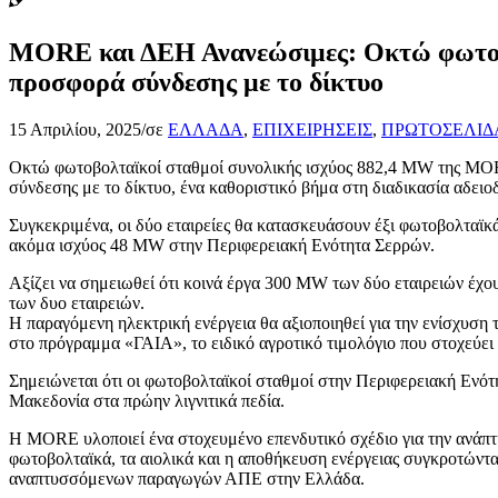
MORE και ΔΕΗ Ανανεώσιμες: Οκτώ φωτοβο
προσφορά σύνδεσης με το δίκτυο
15 Απριλίου, 2025
/
σε
ΕΛΛΑΔΑ
,
ΕΠΙΧΕΙΡΗΣΕΙΣ
,
ΠΡΩΤΟΣΕΛΙΔ
Οκτώ φωτοβολταϊκοί σταθμοί συνολικής ισχύος 882,4 MW της MORE
σύνδεσης με το δίκτυο, ένα καθοριστικό βήμα στη διαδικασία αδειο
Συγκεκριμένα, οι δύο εταιρείες θα κατασκευάσουν έξι φωτοβολταϊ
ακόμα ισχύος 48 MW στην Περιφερειακή Ενότητα Σερρών.
Αξίζει να σημειωθεί ότι κοινά έργα 300 MW των δύο εταιρειών έχ
των δυο εταιρειών.
Η παραγόμενη ηλεκτρική ενέργεια θα αξιοποιηθεί για την ενίσχυση
στο πρόγραμμα «ΓΑΙΑ», το ειδικό αγροτικό τιμολόγιο που στοχεύει
Σημειώνεται ότι οι φωτοβολταϊκοί σταθμοί στην Περιφερειακή Ενό
Μακεδονία στα πρώην λιγνιτικά πεδία.
Η MORE υλοποιεί ένα στοχευμένο επενδυτικό σχέδιο για την ανάπτ
φωτοβολταϊκά, τα αιολικά και η αποθήκευση ενέργειας συγκροτώντ
αναπτυσσόμενων παραγωγών ΑΠΕ στην Ελλάδα.