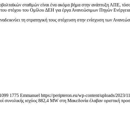
οβολταϊκών σταθμών είναι ένα ακόμα βήμα στην ανάπτυξη ΑΠΕ, τόσο
 του στόχου του Ομίλου ΔΕΗ για έργα Ανανεώσιμων Πηγών Ενέργειας
αδεικνύει τη στρατηγική τους στόχευση στην ενίσχυση των Ανανεώσ
1099
1775
Emmanuel
https://peripteron.eu/wp-content/uploads/2023/11
 συνολικής ισχύος 882,4 MW στη Μακεδονία έλαβαν οριστική προσ