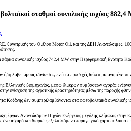
λταϊκοί σταθμοί συνολικής ισχύος 882,4
Α
, θυγατρικής του Ομίλου Motor Oil, και της ΔΕΗ Ανανεώσιμες, 10
δότησης.
κά πάρκα συνολικής ισχύος 742,4 MW στην Περιφερειακή Ενότητα Κο
ουν ήδη λάβει όρους σύνδεσης, ενώ το προσεχές διάστημα αναμένετ
 της Ελληνικής βιομηχανίας, μέσω διμερών συμβάσεων αγοράς ενέργει
 στην ενίσχυση της αγροτικής δραστηριότητας μέσω της παροχής φθη
τητα Κοζάνης δεν συμπεριλαμβάνονται στα φωτοβολταϊκά συνολικής 
υξη έργων Ανανεώσιμων Πηγών Ενέργειας μεγάλης κλίμακας στην Ελλά
ας ένα ισχυρό και διαρκώς εξελισσόμενο παραγωγικό χαρτοφυλάκιο π