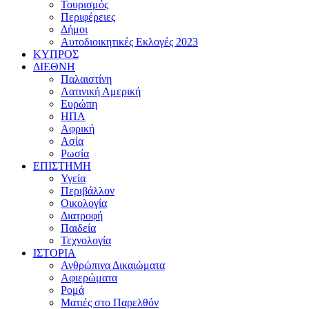
Τουρισμός
Περιφέρειες
Δήμοι
Αυτοδιοικητικές Εκλογές 2023
ΚΥΠΡΟΣ
ΔΙΕΘΝΗ
Παλαιστίνη
Λατινική Αμερική
Ευρώπη
ΗΠΑ
Αφρική
Ασία
Ρωσία
ΕΠΙΣΤΗΜΗ
Υγεία
Περιβάλλον
Οικολογία
Διατροφή
Παιδεία
Τεχνολογία
ΙΣΤΟΡΙΑ
Ανθρώπινα Δικαιώματα
Αφιερώματα
Ρομά
Ματιές στο Παρελθόν