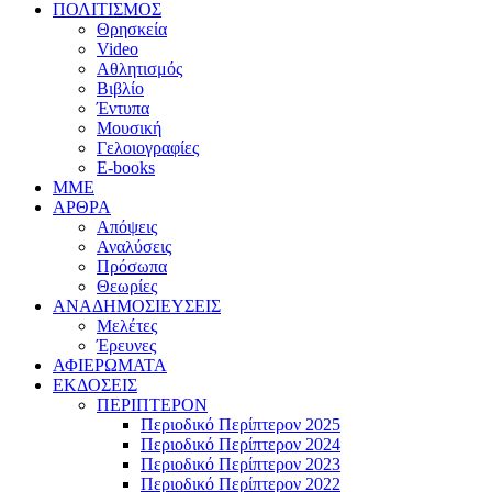
ΠΟΛΙΤΙΣΜΟΣ
Θρησκεία
Video
Αθλητισμός
Βιβλίο
Έντυπα
Μουσική
Γελοιογραφίες
E-books
MME
ΑΡΘΡΑ
Απόψεις
Αναλύσεις
Πρόσωπα
Θεωρίες
ΑΝΑΔΗΜΟΣΙΕΥΣΕΙΣ
Μελέτες
Έρευνες
ΑΦΙΕΡΩΜΑΤΑ
ΕΚΔΟΣΕΙΣ
ΠΕΡΙΠΤΕΡΟΝ
Περιοδικό Περίπτερον 2025
Περιοδικό Περίπτερον 2024
Περιοδικό Περίπτερον 2023
Περιοδικό Περίπτερον 2022