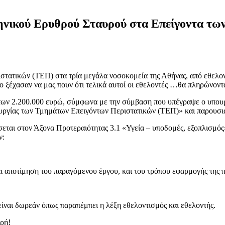
νικού Ερυθρού Σταυρού στα Επείγοντα των 
τατικών (ΤΕΠ) στα τρία μεγάλα νοσοκομεία της Αθήνας, από εθελο
ο ξέχασαν να μας πουν ότι τελικά αυτοί οι εθελοντές …θα πληρώνοντα
 των 2.200.000 ευρώ, σύμφωνα με την σύμβαση που υπέγραψε ο υπουρ
υργίας των Τμημάτων Επειγόντων Περιστατικών (ΤΕΠ)» και παρουσι
σσεται στον Άξονα Προτεραιότητας 3.1 «Υγεία – υποδομές, εξοπλισμ
ν:
 αποτίμηση του παραγόμενου έργου, και του τρόπου εφαρμογής της 
είναι δωρεάν όπως παραπέμπει η λέξη εθελοντισμός και εθελοντής.
ερή!