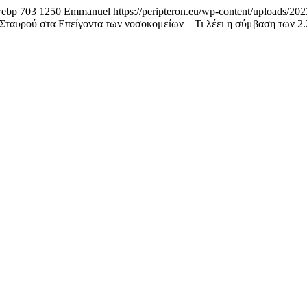
webp
703
1250
Emmanuel
https://peripteron.eu/wp-content/uploads/202
ταυρού στα Επείγοντα των νοσοκομείων – Τι λέει η σύμβαση των 2