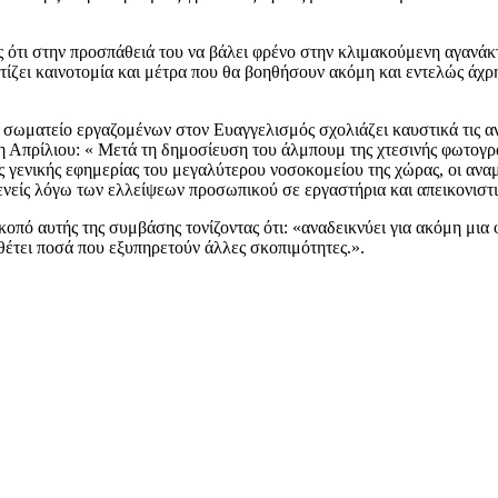
 ότι στην προσπάθειά του να βάλει φρένο στην κλιμακούμενη αγανάκτ
φτίζει καινοτομία και μέτρα που θα βοηθήσουν ακόμη και εντελώς άχ
 σωματείο εργαζομένων στον Ευαγγελισμός σχολιάζει καυστικά τις 
η Απρίλιου: « Μετά τη δημοσίευση του άλμπουμ της χτεσινής φωτογρ
ης γενικής εφημερίας του μεγαλύτερου νοσοκομείου της χώρας, οι αναμ
θενείς λόγω των ελλείψεων προσωπικού σε εργαστήρια και απεικονιστ
σκοπό αυτής της συμβάσης τονίζοντας ότι: «αναδεικνύει για ακόμη μια
έτει ποσά που εξυπηρετούν άλλες σκοπιμότητες.».