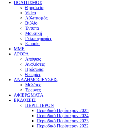
ΠΟΛΙΤΙΣΜΟΣ
Θρησκεία
Video
Αθλητισμός
Βιβλίο
Έντυπα
Μουσική
Γελοιογραφίες
E-books
MME
ΑΡΘΡΑ
Απόψεις
Αναλύσεις
Πρόσωπα
Θεωρίες
ΑΝΑΔΗΜΟΣΙΕΥΣΕΙΣ
Μελέτες
Έρευνες
ΑΦΙΕΡΩΜΑΤΑ
ΕΚΔΟΣΕΙΣ
ΠΕΡΙΠΤΕΡΟΝ
Περιοδικό Περίπτερον 2025
Περιοδικό Περίπτερον 2024
Περιοδικό Περίπτερον 2023
Περιοδικό Περίπτερον 2022