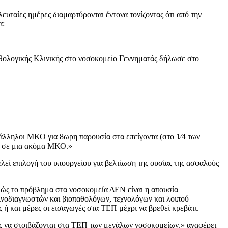
ευταίες ημέρες διαμαρτύρονται έντονα τονίζοντας ότι από την
α:
θολογικής Κλινικής στο νοσοκομείο Γεννηματάς δήλωσε στο
άλληλοι ΜΚΟ για 8ωρη παρουσία στα επείγοντα (στο 1⁄4 των
μα σε μια ακόμα ΜΚΟ.»
λεί επιλογή του υπουργείου για βελτίωση της ουσίας της ασφαλούς
θώς το πρόβλημα στα νοσοκομεία ΔΕΝ είναι η απουσία
ινοδιαγνωστών και βιοπαθολόγων, τεχνολόγων και λοιπού
 ή και μέρες οι εισαγωγές στα ΤΕΠ μέχρι να βρεθεί κρεβάτι.
ίς να στοιβάζονται στα ΤΕΠ των μεγάλων νοσοκομείων.» αναφέρει