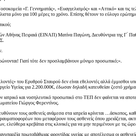
Νοσοκομεία «Γ. Γεννηματάς», «Ευαγγελισμός» και «Αττικό» και τις τελ
λιστα μόνο για 100 μέρες το χρόνο. Επίσης θέτουν το εύλογο ερώτημ
πικού;
ν Αθήνας Πειραιά (ΕΙΝΑΠ) Ματίνα Παγώνη, Διευθύντρια της Γ ́ Πα
ΕΣ.
ν.
ώνονται! Γιατί τότε δεν προσλαμβάνουν μόνιμο προσωπικό;».
οντές» του Ερυθρού Σταυρού δεν είναι εθελοντές αλλά έμμισθοι υπ
ργείο Υγείας για 2.200.000€, έδωσαν δηλαδή κατευθείαν ζεστό χρή
ν ιατρικό και νοσηλευτικό προσωπικό στο ΤΕΠ δεν φαίνεται να αποτε
σωματείου Γιώργος Φερεντίνος.
υθύνουν τους ασθενείς ανάμεσα στα ιατρεία κρίνεται …άσκοπος, κα
ραυματιοφορέων που μεταφέρουν τους ασθενείς όπου χρειάζεται, ακτ
 ελεύθερα κρεβάτια στις κλινικές για να μην περιμένουν με τις ώρες
 ανυπαρξία πρωτοβάθμιας φροντίδας υγείας με αποτέλεσμα οι ασθενε