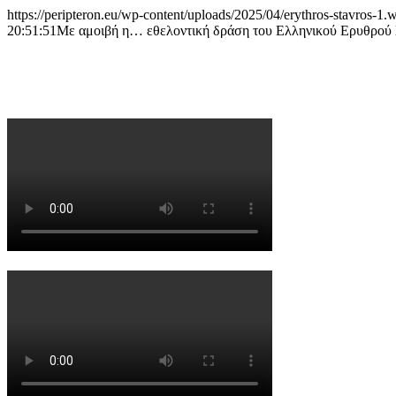
https://peripteron.eu/wp-content/uploads/2025/04/erythros-stavros-1.
20:51:51
Με αμοιβή η… εθελοντική δράση του Ελληνικού Ερυθρού Σ