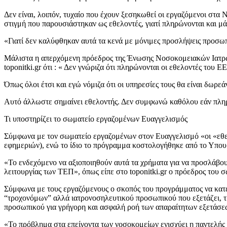
Δεν είναι, λοιπόν, τυχαίο που έχουν ξεσηκωθεί οι εργαζόμενοι στα 
στιγμή που παρουσιάστηκαν ως εθελοντές, γιατί πληρώνονται και μά
«Γιατί δεν καλύφθηκαν αυτά τα κενά με μόνιμες προσλήψεις προσω
Μάλιστα η απερχόμενη πρόεδρος της Ένωσης Νοσοκομειακών Ιατρώ
toponitki.gr ότι : « Δεν γνώριζα ότι πληρώνονται οι εθελοντές του Ε
Όπως όλοι έτσι και εγώ νόμιζα ότι οι υπηρεσίες τους θα είναι δωρεά
Αυτό άλλωστε σημαίνει εθελοντής. Δεν συμφωνώ καθόλου εάν πληρ
Τι υποστηρίζει το σωματείο εργαζομένων Ευαγγελισμός
Σύμφωνα με τον σωματείο εργαζομένων στον Ευαγγελισμό «οι «εθελ
εφημεριών), ενώ το ίδιο το πρόγραμμα κοστολογήθηκε από το Υπου
«Το ενδεχόμενο να αξιοποιηθούν αυτά τα χρήματα για να προσλάβου
λειτουργίας των ΤΕΠ», όπως είπε στο toponitki.gr o πρόεδρος του 
Σύμφωνα με τους εργαζόμενους ο σκοπός του προγράμματος να κατε
“τροχονόμων” αλλά ιατρονοσηλευτικού προσωπικού που εξετάζει, τ
προσωπικού για γρήγορη και ασφαλή ροή των απαραίτητων εξετάσεων,
«Το πρόβλημα στα επείγοντα των νοσοκομείων ενισχύει η παντελής