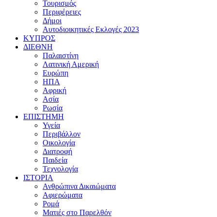
Τουρισμός
Περιφέρειες
Δήμοι
Αυτοδιοικητικές Εκλογές 2023
ΚΥΠΡΟΣ
ΔΙΕΘΝΗ
Παλαιστίνη
Λατινική Αμερική
Ευρώπη
ΗΠΑ
Αφρική
Ασία
Ρωσία
ΕΠΙΣΤΗΜΗ
Υγεία
Περιβάλλον
Οικολογία
Διατροφή
Παιδεία
Τεχνολογία
ΙΣΤΟΡΙΑ
Ανθρώπινα Δικαιώματα
Αφιερώματα
Ρομά
Ματιές στο Παρελθόν