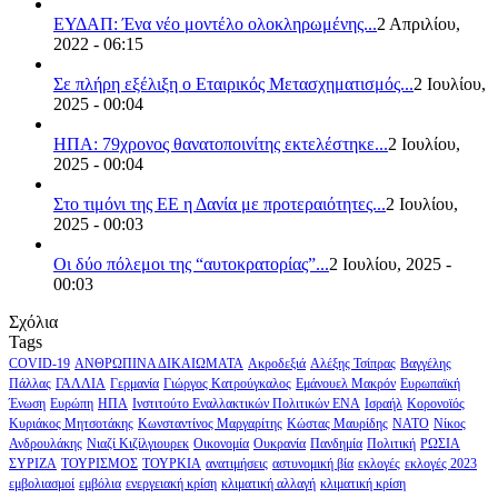
ΕΥΔΑΠ: Ένα νέο μοντέλο ολοκληρωμένης...
2 Απριλίου,
2022 - 06:15
Σε πλήρη εξέλιξη ο Εταιρικός Μετασχηματισμός...
2 Ιουλίου,
2025 - 00:04
ΗΠΑ: 79χρονος θανατοποινίτης εκτελέστηκε...
2 Ιουλίου,
2025 - 00:04
Στο τιμόνι της ΕΕ η Δανία με προτεραιότητες...
2 Ιουλίου,
2025 - 00:03
Οι δύο πόλεμοι της “αυτοκρατορίας”...
2 Ιουλίου, 2025 -
00:03
Σχόλια
Tags
COVID-19
ΑΝΘΡΩΠΙΝΑ ΔΙΚΑΙΩΜΑΤΑ
Ακροδεξιά
Αλέξης Τσίπρας
Βαγγέλης
Πάλλας
ΓΑΛΛΙΑ
Γερμανία
Γιώργος Κατρούγκαλος
Εμάνουελ Μακρόν
Ευρωπαϊκή
Ένωση
Ευρώπη
ΗΠΑ
Ινστιτούτο Εναλλακτικών Πολιτικών ΕΝΑ
Ισραήλ
Κορονοϊός
Κυριάκος Μητσοτάκης
Κωνσταντίνος Μαργαρίτης
Κώστας Μαυρίδης
ΝΑΤΟ
Νίκος
Ανδρουλάκης
Νιαζί Κιζίλγιουρεκ
Οικονομία
Ουκρανία
Πανδημία
Πολιτική
ΡΩΣΙΑ
ΣΥΡΙΖΑ
ΤΟΥΡΙΣΜΟΣ
ΤΟΥΡΚΙΑ
ανατιμήσεις
αστυνομική βία
εκλογές
εκλογές 2023
εμβολιασμοί
εμβόλια
ενεργειακή κρίση
κλιματική αλλαγή
κλιματική κρίση