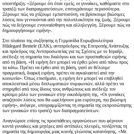
υποστήριξη. «Ξέρουμε ότι όταν εμείς, οι γυναίκες, καθόμαστε στο
τραπέζι των διαπραγματεύσεων, επιτυγχάνουμε περισσότερα.
Ξέρουμε πώς να χτίζουμε εμπιστοσύνη, να βρίσκουμε βιώσιμες
λύσεις που γεννιούνται από την πολυπλοκότητα της ζωής. Ξέρουμε
πώς να δείχνουμε ενσυναίσθηση και αλληλεγγύη. Ξέρουμε πώς να
δημιουργήσουμε ειρήνη».
Στο πλαίσιο της συζήτησης η Γερμανίδα Ευρωβουλεύτρια
Hildegard Bentele (ΕΛΚ), αντιπρόεδρος της Επιτροπής Ανάπτυξης
και πρόεδρος της Αντιπροσωπείας για τις Σχέσεις με το Ισραήλ,
ανέδειξε τη σημασία του διαλόγου και των προσπαθειών ειρήνης
από τη βάση. «Η ειρήνη δεν μπορεί να έρθει μόνο από πάνω προς
τα κάτω. Πρέπει να έρθει από τη βάση, γιατί αν θέλουμε
πραγματική, διαρκή ειρήνη, πρέπει να αγκαλιαστεί από την
κοινωνία». Όπως επισήμανε, η ειρήνη δεν μπορεί να επιβληθεί
αποκλειστικά μέσω διπλωματικών συμφωνιών, αλλά πρέπει να
στηριχθεί από τους ίδιους τους ανθρώπους και ανέδειξε τον
κρίσιμο ρόλο των γυναικών στην οικοδόμηση της. «Οι γυναίκες
αναζητούν λύσεις που θα ωφελήσουν μια ευρύτερη, πιο βιώσιμη
ειρήνη», ανέφερε, υπογραμμίζοντας τη σημασία της εκπροσώπησης
των γυναικών στο τραπέζι των διαπραγματεύσεων.
Αναγνώρισε επίσης τις προσπάθειες οργανώσεων που φέρνουν
κοντά γυναίκες και μητέρες από αντίπαλες πλευρές, τονίζοντας τη
σημασία της δημιουργίας μιας κοινής γλώσσας κατανόησης. «Με