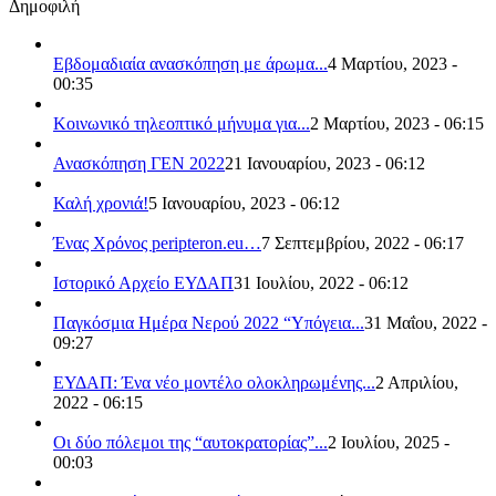
Δημοφιλή
Εβδομαδιαία ανασκόπηση με άρωμα...
4 Μαρτίου, 2023 -
00:35
Κοινωνικό τηλεοπτικό μήνυμα για...
2 Μαρτίου, 2023 - 06:15
Ανασκόπηση ΓΕΝ 2022
21 Ιανουαρίου, 2023 - 06:12
Καλή χρονιά!
5 Ιανουαρίου, 2023 - 06:12
Ένας Χρόνος peripteron.eu…
7 Σεπτεμβρίου, 2022 - 06:17
Ιστορικό Αρχείο ΕΥΔΑΠ
31 Ιουλίου, 2022 - 06:12
Παγκόσμια Ημέρα Νερού 2022 “Υπόγεια...
31 Μαΐου, 2022 -
09:27
ΕΥΔΑΠ: Ένα νέο μοντέλο ολοκληρωμένης...
2 Απριλίου,
2022 - 06:15
Οι δύο πόλεμοι της “αυτοκρατορίας”...
2 Ιουλίου, 2025 -
00:03