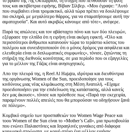
το βράδυ της 7ης Οκτωβρίου, τη στιγμή που πενθούσαν τη φίλη
τους και ακτιβίστρια ειρήνης, Βίβιαν Σίλβερ. «Μου έγραψε: “Αυτό
που συμβαίνει είναι τρομακτικό, αλλά τώρα πρέπει να δουλέψουμε
πιο σκληρά, με μεγαλύτερο θάρρος, για να σταματήσουμε αυτή την
αιματοχυσία”. Και αυτό ακριβώς κάνουμε από τότε», ανέφερε.
Παρά τις απώλειες και τον αβάσταχτο πόνο και των δύο πλευρών,
εξέφρασε την ελπίδα ότι η ειρήνη είναι ακόμη εφικτή. «Όλο και
περισσότεροι άνθρωποι κατανοούν τώρα το τεράστιο κόστος του
πολέμου και συνειδητοποιούν ότι ο μόνος δρόμος για ασφάλεια και
ελευθερία είναι οι διπλωματικές συμφωνίες», τόνισε, ζητώντας τη
στήριξη της διεθνούς κοινότητας, σε μια περίοδο που οι εξαγγελίες
για το μέλλον της Γάζας είναι ανησυχητικές.
Απο την πλευρά της, η Reel Al Hajajra, ιδρύτρια και διευθύντρια
της οργάνωσης Women of the Sun, προειδοποίησε για τους
κινδύνους μιας νέας κλιμάκωσης στη Μέση Ανατολή. «Είχαμε
προειδοποιήσει για την επιδείνωση της κατάστασης, αλλά κανείς
δεν μας άκουσε», τόνισε και πρόσθεσε πως «Παρά την εκεχειρία,
παραμένουν πολλές απειλές που θα μπορούσαν να οδηγήσουν ξανά
σε πόλεμο».
Κομβικό σημείο των προσπαθειών του Women Wage Peace και
τοου Women of the Sun είναι το «Mother’s Call», ​μια πρωτοβουλία
που ενώνει Παλαιστίνιες και Ισραηλινές γυναίκες από διάφορα
κοινωνικά στρώματα, με κοινό στόχο ένα μέλλον ειρήνης,