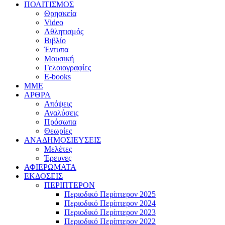
ΠΟΛΙΤΙΣΜΟΣ
Θρησκεία
Video
Αθλητισμός
Βιβλίο
Έντυπα
Μουσική
Γελοιογραφίες
E-books
MME
ΑΡΘΡΑ
Απόψεις
Αναλύσεις
Πρόσωπα
Θεωρίες
ΑΝΑΔΗΜΟΣΙΕΥΣΕΙΣ
Μελέτες
Έρευνες
ΑΦΙΕΡΩΜΑΤΑ
ΕΚΔΟΣΕΙΣ
ΠΕΡΙΠΤΕΡΟΝ
Περιοδικό Περίπτερον 2025
Περιοδικό Περίπτερον 2024
Περιοδικό Περίπτερον 2023
Περιοδικό Περίπτερον 2022