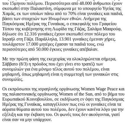
του 15μηνου πολέμου. Περισσότεροι από 48.000 άνθρωποι έχουν
σκοτωθεί στην Παλαιστίνη, σύμφωνα με το υπουργείο Υγείας της
Χαμάς, εκ των οποίων πάνω από το 70% είναι γυναίκες και παιδιά,
βάσει των στοιχειών των Ηνωμένων εθνών. Ανήμερα της
Παγκόσμιας Ημέρας της Γυναίκας, o επικεφαλής του Γραφείου
Τύπου της κυβέρνησης στη Λωρίδα της Γάζας, Σαλάμα Μααρούφ,
δήλωσε ότι 12.316 γυναίκες έχουν σκοτωθεί στον πόλεμο του
Ισραήλ στη Γάζα. Παράλληλα, 13.901 γυναίκες έμειναν χήρες,
τουλάχιστον 17.000 μητέρες έχασαν τα παιδιά τους, ενώ
περισσότερες από 50.000 έγκυες γυναίκες απέβαλαν.
Με την πρώτη φάση της εκεχειρίας να ολοκληρώνεται σήμερα,
Σάββατο (8/3) η πρόοδος που έχει γίνει στο τραπέζι των
συνομιλιών για ένα μόνιμο τέλος αυτού του πολέμου, είναι
μηδαμινή, όπως μηδαμινή είναι η συμμετοχή των γυναικών στις
συνομιλίες.
Οι εκπρόσωποι της ισραηλινής οργάνωσης Women Wage Peace και
της παλαιστινιακής οργάνωσης Women of the Sun, από το βήμα του
Ευρωπαϊκού Κοινοβουλίου, σε εκδήλωση εν όψει της Παγκόσμιας
Ημέρας της Γυναίκας, καταγγέλλουν πως ενώ οι γυναίκες είναι τα
αόρατα θύματα αυτού του πολέμου, δεν έχουν κανένα λόγο για την
εξέλιξη και την έκβαση του. Οι φωνές τους δεν ακούγονται, γιατί
είναι σαν να μην υπάρχουν.