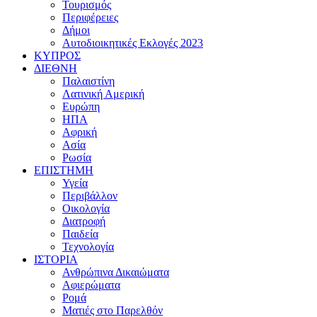
Τουρισμός
Περιφέρειες
Δήμοι
Αυτοδιοικητικές Εκλογές 2023
ΚΥΠΡΟΣ
ΔΙΕΘΝΗ
Παλαιστίνη
Λατινική Αμερική
Ευρώπη
ΗΠΑ
Αφρική
Ασία
Ρωσία
ΕΠΙΣΤΗΜΗ
Υγεία
Περιβάλλον
Οικολογία
Διατροφή
Παιδεία
Τεχνολογία
ΙΣΤΟΡΙΑ
Ανθρώπινα Δικαιώματα
Αφιερώματα
Ρομά
Ματιές στο Παρελθόν