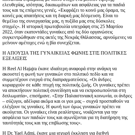
ελευθερίας, ισότητας, δικαιωμάτων και ασφάλειας για τα παιδιά
τους και τις επόμενες γενιές. «Εκφράζει το κοινό μας όραμα, τις
κοινές μας απαιτήσεις και τη διαρκή μας δέσμευση. Είναι το
θεμέλιο της συνεργασίας μας, η πυξίδα μας στις δύσκολες
στιγμές». Η ιστορική πρωτοβουλία υπεγράφη στις 25 Μαρτίου
2022, όταν εκατοντάδες γυναίκες από τις δύο οργανώσεις
συγκεντρώθηκαν στις ακτές της Νεκράς Θάλασσας, αρνούμενες να
μείνουν αμέτοχες ενώ η βία συνεχίζεται.
Η ΑΠΟΥΣΙΑ ΤΗΣ ΓΥΝΑΙΚΕΙΑΣ ΦΩΝΗΣ ΣΤΙΣ ΠΟΛΙΤΙΚΕΣ
ΕΞΕΛΙΞΕΙΣ
Η Reel Al Hajajra έκανε ιδιαίτερη αναφορά στην ανάγκη να
ακουστεί η φωνή των γυναικών στο πολιτικό πεδίο και να
συμμετέχουν ενεργά στις διαπραγματεύσεις. «Οι άνδρες
κυριαρχούν σε κάθε πτυχή της πολιτικής ζωής. Οι γυναίκες πρέπει
να αποκτήσουν πολιτική συνείδηση και να εκπροσωπούνται στη
διπλωματία», επισήμανε. «Στην Παλαιστινιακή κοινωνία, οι άνδρες
– σύζυγοι, αδέλφια ακόμα και οι γιοι μας – συχνά προσπαθούν να
ελέγξουν τις γυναίκες. Η φωνή των όμως γυναικών πρέπει να
ακούγεται. Οι γυναίκες είναι ρεαλίστριες, νοιάζονται για την
ασφάλεια των παιδιών τους και αγωνίζονται για τη διατήρηση της
ταυτότητάς τους και της επιβίωσης τους».
Η Dr. Yael Admi, έκανε μια ισχυρή έκκληση για διεθνή