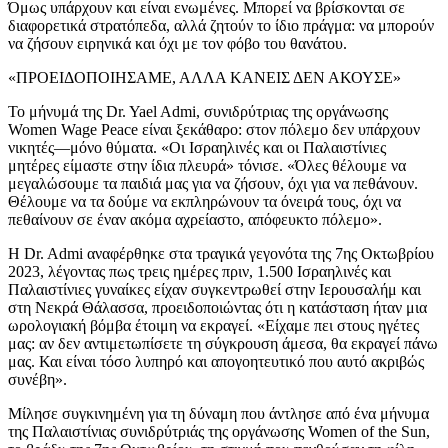
Όμως υπάρχουν και είναι ενωμένες. Μπορεί να βρίσκονται σε
διαφορετικά στρατόπεδα, αλλά ζητούν το ίδιο πράγμα: να μπορούν
να ζήσουν ειρηνικά και όχι με τον φόβο του θανάτου.
«ΠΡΟΕΙΔΟΠΟΙΗΣΑΜΕ, ΑΛΛΑ ΚΑΝΕΙΣ ΔΕΝ ΑΚΟΥΣΕ»
Το μήνυμά της Dr. Yael Admi, συνιδρύτριας της οργάνωσης
Women Wage Peace είναι ξεκάθαρο: στον πόλεμο δεν υπάρχουν
νικητές—μόνο θύματα. «Οι Ισραηλινές και οι Παλαιστίνιες
μητέρες είμαστε στην ίδια πλευρά» τόνισε. «Όλες θέλουμε να
μεγαλώσουμε τα παιδιά μας για να ζήσουν, όχι για να πεθάνουν.
Θέλουμε να τα δούμε να εκπληρώνουν τα όνειρά τους, όχι να
πεθαίνουν σε έναν ακόμα αχρείαστο, απόφευκτο πόλεμο».
Η Dr. Admi αναφέρθηκε στα τραγικά γεγονότα της 7ης Οκτωβρίου
2023, λέγοντας πως τρεις ημέρες πριν, 1.500 Ισραηλινές και
Παλαιστίνιες γυναίκες είχαν συγκεντρωθεί στην Ιερουσαλήμ και
στη Νεκρά Θάλασσα, προειδοποιώντας ότι η κατάσταση ήταν μια
ωρολογιακή βόμβα έτοιμη να εκραγεί. «Είχαμε πει στους ηγέτες
μας: αν δεν αντιμετωπίσετε τη σύγκρουση άμεσα, θα εκραγεί πάνω
μας. Και είναι τόσο λυπηρό και απογοητευτικό που αυτό ακριβώς
συνέβη».
Μίλησε συγκινημένη για τη δύναμη που άντλησε από ένα μήνυμα
της Παλαιστίνιας συνιδρύτριάς της οργάνωσης Women of the Sun,