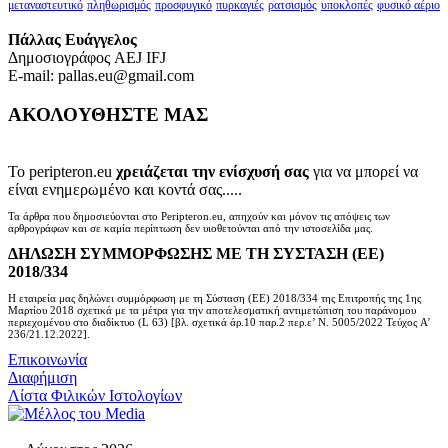
μεταναστευτικό
πληθωρισμός
προσφυγικό
πυρκαγιές
ρατσισμός
υποκλοπές
φυσικό αέριο
Πάλλας Ευάγγελος
Δημοσιογράφος AEJ ΙFJ
E-mail: pallas.eu@gmail.com
ΑΚΟΛΟΥΘΗΣΤΕ ΜΑΣ
Το peripteron.eu
χρειάζεται την ενίσχυσή σας
για να μπορεί να
είναι ενημερωμένο και κοντά σας.....
Τα άρθρα που δημοσιεύονται στο Peripteron.eu, απηχούν και μόνον τις απόψεις των
αρθρογράφων και σε καμία περίπτωση δεν υιοθετούνται από την ιστοσελίδα μας.
ΔΗΛΩΣΗ ΣΥΜΜΟΡΦΩΣΗΣ ΜΕ ΤΗ ΣΥΣΤΑΣΗ (ΕΕ)
2018/334
Η εταιρεία μας δηλώνει συμμόρφωση με τη Σύσταση (ΕΕ) 2018/334 της Επιτροπής της 1ης
Μαρτίου 2018 σχετικά με τα μέτρα για την αποτελεσματική αντιμετώπιση του παράνομου
περιεχομένου στο διαδίκτυο (L 63) [βλ. σχετικά άρ.10 παρ.2 περ.ε’ Ν. 5005/2022 Τεύχος A’
236/21.12.2022].
Επικοινωνία
Διαφήμιση
Λίστα Φιλικών Ιστολογίων