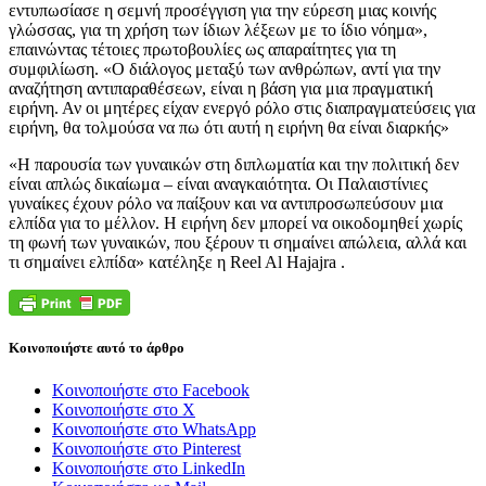
εντυπωσίασε η σεμνή προσέγγιση για την εύρεση μιας κοινής
γλώσσας, για τη χρήση των ίδιων λέξεων με το ίδιο νόημα»,
επαινώντας τέτοιες πρωτοβουλίες ως απαραίτητες για τη
συμφιλίωση. «Ο διάλογος μεταξύ των ανθρώπων, αντί για την
αναζήτηση αντιπαραθέσεων, είναι η βάση για μια πραγματική
ειρήνη. Αν οι μητέρες είχαν ενεργό ρόλο στις διαπραγματεύσεις για
ειρήνη, θα τολμούσα να πω ότι αυτή η ειρήνη θα είναι διαρκής»
«Η παρουσία των γυναικών στη διπλωματία και την πολιτική δεν
είναι απλώς δικαίωμα – είναι αναγκαιότητα. Οι Παλαιστίνιες
γυναίκες έχουν ρόλο να παίξουν και να αντιπροσωπεύσουν μια
ελπίδα για το μέλλον. Η ειρήνη δεν μπορεί να οικοδομηθεί χωρίς
τη φωνή των γυναικών, που ξέρουν τι σημαίνει απώλεια, αλλά και
τι σημαίνει ελπίδα» κατέληξε η Reel Al Hajajra .
Κοινοποιήστε αυτό το άρθρο
Κοινοποιήστε στο Facebook
Κοινοποιήστε στο X
Κοινοποιήστε στο WhatsApp
Κοινοποιήστε στο Pinterest
Κοινοποιήστε στο LinkedIn