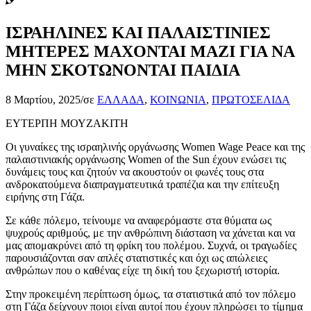
ΙΣΡΑΗΛΙΝΕΣ ΚΑΙ ΠΑΛΑΙΣΤΙΝΙΕΣ
ΜΗΤΕΡΕΣ ΜΑΧΟΝΤΑΙ ΜΑΖΙ ΓΙΑ ΝΑ
ΜΗΝ ΣΚΟΤΩΝΟΝΤΑΙ ΠΑΙΔΙΑ
8 Μαρτίου, 2025
/
σε
ΕΛΛΑΔΑ
,
ΚΟΙΝΩΝΙΑ
,
ΠΡΩΤΟΣΕΛΙΔΑ
ΕΥΤΕΡΠΗ ΜΟΥΖΑΚΙΤΗ
Οι γυναίκες της ισραηλινής οργάνωσης Women Wage Peace και της
παλαιστινιακής οργάνωσης Women of the Sun έχουν ενώσει τις
δυνάμεις τους και ζητούν να ακουστούν οι φωνές τους στα
ανδροκατούμενα διαπραγματευτικά τραπέζια και την επίτευξη
ειρήνης στη Γάζα.
Σε κάθε πόλεμο, τείνουμε να αναφερόμαστε στα θύματα ως
ψυχρούς αριθμούς, με την ανθρώπινη διάσταση να χάνεται και να
μας απομακρύνει από τη φρίκη του πολέμου. Συχνά, οι τραγωδίες
παρουσιάζονται σαν απλές στατιστικές και όχι ως απώλειες
ανθρώπων που ο καθένας είχε τη δική του ξεχωριστή ιστορία.
Στην προκειμένη περίπτωση όμως, τα στατιστικά από τον πόλεμο
στη Γάζα δείχνουν ποιοι είναι αυτοί που έχουν πληρώσει το τίμημα