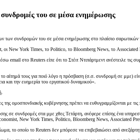
ς συνδρομές του σε μέσα ενημέρωσης
λων των συνδρομών του σε μέσα ενημέρωσης στο πλαίσιο σαρωτικών π
, οι New York Times, το Politico, το Bloomberg News, το Associated
email στο Reuters είπε ότι το Στέιτ Ντιπάρτμεντ ανέστειλε τις συ
το αίτημά τους για ποιό λόγο η πρόσβαση (σ.σ. συνδρομή σε μμε) είνα
εια και την ευημερία του εργατικού δυναμικού».
ή.
 της ομοσπονδιακής κυβέρνησης πρέπει να ευθυγραμμίζονται με τις 
αύσης σε συνδρομές στα μμε χθες Τετάρτη, ανέφερε επίσης ένα υπηρ
nomist, New York Times, Politico, Bloomberg News, Associated Pres
ωμα, το οποίο το Reuters δεν μπόρεσε να επιβεβαιώσει από ανεξάρτητ