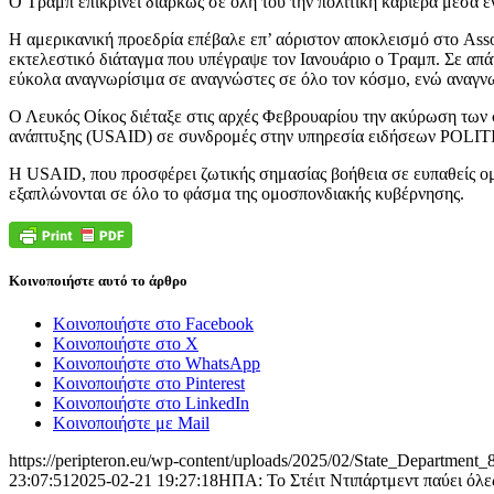
Ο Τραμπ επικρίνει διαρκώς σε όλη του την πολιτική καριέρα μέσα ε
Η αμερικανική προεδρία επέβαλε επ’ αόριστον αποκλεισμό στο Asso
εκτελεστικό διάταγμα που υπέγραψε τον Ιανουάριο ο Τραμπ. Σε απάν
εύκολα αναγνωρίσιμα σε αναγνώστες σε όλο τον κόσμο, ενώ αναγνω
Ο Λευκός Οίκος διέταξε στις αρχές Φεβρουαρίου την ακύρωση των συ
ανάπτυξης (USAID) σε συνδρομές στην υπηρεσία ειδήσεων POLIT
Η USAID, που προσφέρει ζωτικής σημασίας βοήθεια σε ευπαθείς ομά
εξαπλώνονται σε όλο το φάσμα της ομοσπονδιακής κυβέρνησης.
Κοινοποιήστε αυτό το άρθρο
Κοινοποιήστε στο Facebook
Κοινοποιήστε στο X
Κοινοποιήστε στο WhatsApp
Κοινοποιήστε στο Pinterest
Κοινοποιήστε στο LinkedIn
Κοινοποιήστε με Mail
https://peripteron.eu/wp-content/uploads/2025/02/State_Department
23:07:51
2025-02-21 19:27:18
ΗΠΑ: Το Στέιτ Ντιπάρτμεντ παύει όλε