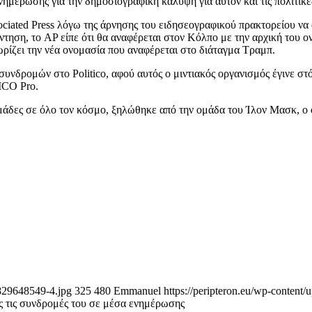
νημέρωσης για την δημοσιογραφική κάλυψη για αυτόν και τις πολιτικέ
ciated Press λόγω της άρνησης του ειδησεογραφικού πρακτορείου να
τηση, το AP είπε ότι θα αναφέρεται στον Κόλπο με την αρχική του ον
ρίζει την νέα ονομασία που αναφέρεται στο διάταγμα Τραμπ.
νδρομών στο Politico, αφού αυτός ο μιντιακός οργανισμός έγινε στό
ICO Pro.
δες σε όλο τον κόσμο, ξηλώθηκε από την ομάδα του Ίλον Μασκ, ο οπο
_829648549-4.jpg
325
480
Emmanuel
https://peripteron.eu/wp-content/
ς τις συνδρομές του σε μέσα ενημέρωσης