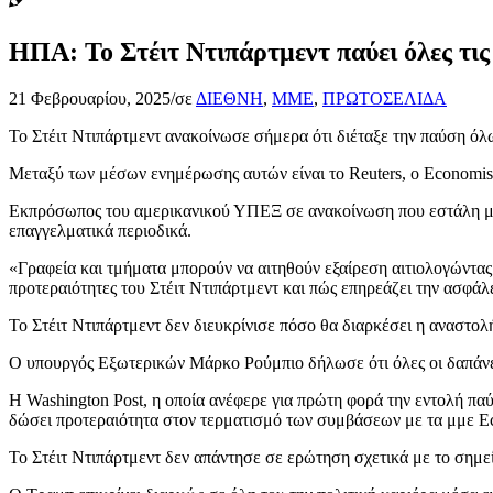
ΗΠΑ: Το Στέιτ Ντιπάρτμεντ παύει όλες τι
21 Φεβρουαρίου, 2025
/
σε
ΔΙΕΘΝΗ
,
ΜΜΕ
,
ΠΡΩΤΟΣΕΛΙΔΑ
Το Στέιτ Ντιπάρτμεντ ανακοίνωσε σήμερα ότι διέταξε την παύση ό
Μεταξύ των μέσων ενημέρωσης αυτών είναι το Reuters, ο Economist
Εκπρόσωπος του αμερικανικού ΥΠΕΞ σε ανακοίνωση που εστάλη μέσω 
επαγγελματικά περιοδικά.
«Γραφεία και τμήματα μπορούν να αιτηθούν εξαίρεση αιτιολογώντας 
προτεραιότητες του Στέιτ Ντιπάρτμεντ και πώς επηρεάζει την ασφάλ
Το Στέιτ Ντιπάρτμεντ δεν διευκρίνισε πόσο θα διαρκέσει η αναστολ
Ο υπουργός Εξωτερικών Μάρκο Ρούμπιο δήλωσε ότι όλες οι δαπάνες
Η Washington Post, η οποία ανέφερε για πρώτη φορά την εντολή π
δώσει προτεραιότητα στον τερματισμό των συμβάσεων με τα μμε Eco
Το Στέιτ Ντιπάρτμεντ δεν απάντησε σε ερώτηση σχετικά με το σημεί