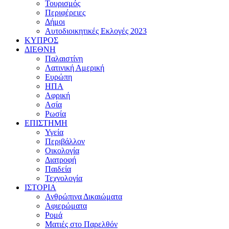
Τουρισμός
Περιφέρειες
Δήμοι
Αυτοδιοικητικές Εκλογές 2023
ΚΥΠΡΟΣ
ΔΙΕΘΝΗ
Παλαιστίνη
Λατινική Αμερική
Ευρώπη
ΗΠΑ
Αφρική
Ασία
Ρωσία
ΕΠΙΣΤΗΜΗ
Υγεία
Περιβάλλον
Οικολογία
Διατροφή
Παιδεία
Τεχνολογία
ΙΣΤΟΡΙΑ
Ανθρώπινα Δικαιώματα
Αφιερώματα
Ρομά
Ματιές στο Παρελθόν