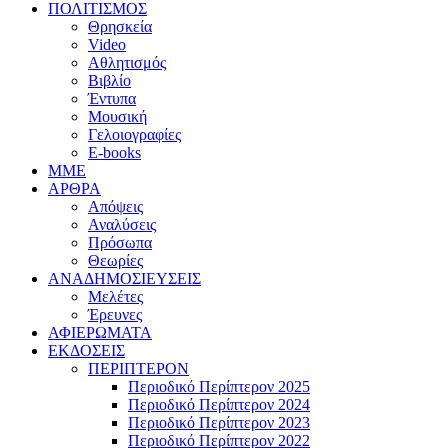
ΠΟΛΙΤΙΣΜΟΣ
Θρησκεία
Video
Αθλητισμός
Βιβλίο
Έντυπα
Μουσική
Γελοιογραφίες
E-books
MME
ΑΡΘΡΑ
Απόψεις
Αναλύσεις
Πρόσωπα
Θεωρίες
ΑΝΑΔΗΜΟΣΙΕΥΣΕΙΣ
Μελέτες
Έρευνες
ΑΦΙΕΡΩΜΑΤΑ
ΕΚΔΟΣΕΙΣ
ΠΕΡΙΠΤΕΡΟΝ
Περιοδικό Περίπτερον 2025
Περιοδικό Περίπτερον 2024
Περιοδικό Περίπτερον 2023
Περιοδικό Περίπτερον 2022