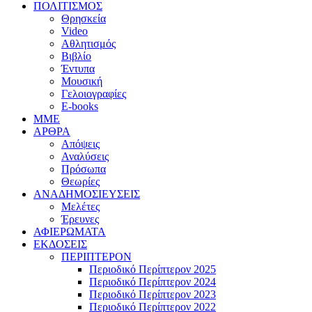
ΠΟΛΙΤΙΣΜΟΣ
Θρησκεία
Video
Αθλητισμός
Βιβλίο
Έντυπα
Μουσική
Γελοιογραφίες
E-books
MME
ΑΡΘΡΑ
Απόψεις
Αναλύσεις
Πρόσωπα
Θεωρίες
ΑΝΑΔΗΜΟΣΙΕΥΣΕΙΣ
Μελέτες
Έρευνες
ΑΦΙΕΡΩΜΑΤΑ
ΕΚΔΟΣΕΙΣ
ΠΕΡΙΠΤΕΡΟΝ
Περιοδικό Περίπτερον 2025
Περιοδικό Περίπτερον 2024
Περιοδικό Περίπτερον 2023
Περιοδικό Περίπτερον 2022