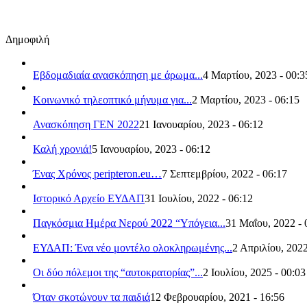
Δημοφιλή
Εβδομαδιαία ανασκόπηση με άρωμα...
4 Μαρτίου, 2023 - 00:3
Κοινωνικό τηλεοπτικό μήνυμα για...
2 Μαρτίου, 2023 - 06:15
Ανασκόπηση ΓΕΝ 2022
21 Ιανουαρίου, 2023 - 06:12
Καλή χρονιά!
5 Ιανουαρίου, 2023 - 06:12
Ένας Χρόνος peripteron.eu…
7 Σεπτεμβρίου, 2022 - 06:17
Ιστορικό Αρχείο ΕΥΔΑΠ
31 Ιουλίου, 2022 - 06:12
Παγκόσμια Ημέρα Νερού 2022 “Υπόγεια...
31 Μαΐου, 2022 - 
ΕΥΔΑΠ: Ένα νέο μοντέλο ολοκληρωμένης...
2 Απριλίου, 2022
Οι δύο πόλεμοι της “αυτοκρατορίας”...
2 Ιουλίου, 2025 - 00:03
Όταν σκοτώνουν τα παιδιά
12 Φεβρουαρίου, 2021 - 16:56