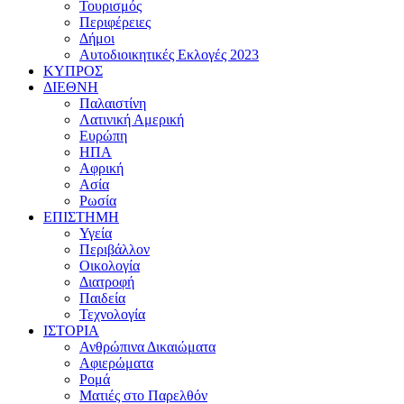
Τουρισμός
Περιφέρειες
Δήμοι
Αυτοδιοικητικές Εκλογές 2023
ΚΥΠΡΟΣ
ΔΙΕΘΝΗ
Παλαιστίνη
Λατινική Αμερική
Ευρώπη
ΗΠΑ
Αφρική
Ασία
Ρωσία
ΕΠΙΣΤΗΜΗ
Υγεία
Περιβάλλον
Οικολογία
Διατροφή
Παιδεία
Τεχνολογία
ΙΣΤΟΡΙΑ
Ανθρώπινα Δικαιώματα
Αφιερώματα
Ρομά
Ματιές στο Παρελθόν