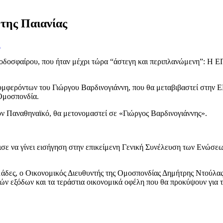
της Παιανίας
Α
ποδοσφαίρου, που ήταν μέχρι τώρα “άστεγη και περιπλανώμενη”: Η ΕΠΟ
υμφερόντων του Γιώργου Βαρδινογιάννη, που θα μεταβιβαστεί στην Ε
Ομοσπονδία.
τον Παναθηναϊκό, θα μετονομαστεί σε «Γιώργος Βαρδινογιάννης».
ισε να γίνει εισήγηση στην επικείμενη Γενική Συνέλευση των Ενώσε
μάδες, ο Οικονομικός Διευθυντής της Ομοσπονδίας Δημήτρης Ντούλας 
ών εξόδων και τα τεράστια οικονομικά οφέλη που θα προκύψουν για 