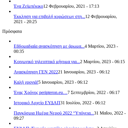
Ένα Ζεϊμπέκικο
12 Φεβρουαρίου, 2021 - 17:13
Έκκληση για επιβολή κυρώσεων στη...
12 Φεβρουαρίου,
2021 - 20:25
Πρόσφατα
Εβδομαδιαία ανασκόπηση με άρωμα...
4 Μαρτίου, 2023 -
00:35
Κοινωνικό τηλεοπτικό μήνυμα για...
2 Μαρτίου, 2023 - 06:15
Ανασκόπηση ΓΕΝ 2022
21 Ιανουαρίου, 2023 - 06:12
Καλή χρονιά!
5 Ιανουαρίου, 2023 - 06:12
Ένας Χρόνος peripteron.eu…
7 Σεπτεμβρίου, 2022 - 06:17
Ιστορικό Αρχείο ΕΥΔΑΠ
31 Ιουλίου, 2022 - 06:12
Παγκόσμια Ημέρα Νερού 2022 “Υπόγεια...
31 Μαΐου, 2022 -
09:27