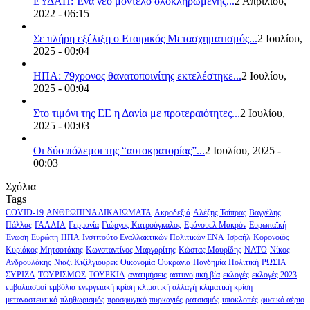
ΕΥΔΑΠ: Ένα νέο μοντέλο ολοκληρωμένης...
2 Απριλίου,
2022 - 06:15
Σε πλήρη εξέλιξη ο Εταιρικός Μετασχηματισμός...
2 Ιουλίου,
2025 - 00:04
ΗΠΑ: 79χρονος θανατοποινίτης εκτελέστηκε...
2 Ιουλίου,
2025 - 00:04
Στο τιμόνι της ΕΕ η Δανία με προτεραιότητες...
2 Ιουλίου,
2025 - 00:03
Οι δύο πόλεμοι της “αυτοκρατορίας”...
2 Ιουλίου, 2025 -
00:03
Σχόλια
Tags
COVID-19
ΑΝΘΡΩΠΙΝΑ ΔΙΚΑΙΩΜΑΤΑ
Ακροδεξιά
Αλέξης Τσίπρας
Βαγγέλης
Πάλλας
ΓΑΛΛΙΑ
Γερμανία
Γιώργος Κατρούγκαλος
Εμάνουελ Μακρόν
Ευρωπαϊκή
Ένωση
Ευρώπη
ΗΠΑ
Ινστιτούτο Εναλλακτικών Πολιτικών ΕΝΑ
Ισραήλ
Κορονοϊός
Κυριάκος Μητσοτάκης
Κωνσταντίνος Μαργαρίτης
Κώστας Μαυρίδης
ΝΑΤΟ
Νίκος
Ανδρουλάκης
Νιαζί Κιζίλγιουρεκ
Οικονομία
Ουκρανία
Πανδημία
Πολιτική
ΡΩΣΙΑ
ΣΥΡΙΖΑ
ΤΟΥΡΙΣΜΟΣ
ΤΟΥΡΚΙΑ
ανατιμήσεις
αστυνομική βία
εκλογές
εκλογές 2023
εμβολιασμοί
εμβόλια
ενεργειακή κρίση
κλιματική αλλαγή
κλιματική κρίση
μεταναστευτικό
πληθωρισμός
προσφυγικό
πυρκαγιές
ρατσισμός
υποκλοπές
φυσικό αέριο