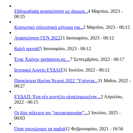
Εβδομαδιαία ανασκόπηση με άρωμα...
4 Μαρτίου, 2023 -
00:35
Κοινωνικό τηλεοπτικό μήνυμα για...
2 Μαρτίου, 2023 - 06:15
Ανασκόπηση ΓΕΝ 2022
21 Ιανουαρίου, 2023 - 06:12
Καλή χρονιά!
5 Ιανουαρίου, 2023 - 06:12
Ένας Χρόνος peripteron.eu…
7 Σεπτεμβρίου, 2022 - 06:17
Ιστορικό Αρχείο ΕΥΔΑΠ
31 Ιουλίου, 2022 - 06:12
Παγκόσμια Ημέρα Νερού 2022 “Υπόγεια...
31 Μαΐου, 2022 -
09:27
ΕΥΔΑΠ: Ένα νέο μοντέλο ολοκληρωμένης...
2 Απριλίου,
2022 - 06:15
Οι δύο πόλεμοι της “αυτοκρατορίας”...
2 Ιουλίου, 2025 -
00:03
Όταν σκοτώνουν τα παιδιά
12 Φεβρουαρίου, 2021 - 16:56