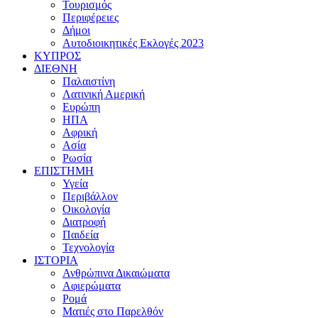
Τουρισμός
Περιφέρειες
Δήμοι
Αυτοδιοικητικές Εκλογές 2023
ΚΥΠΡΟΣ
ΔΙΕΘΝΗ
Παλαιστίνη
Λατινική Αμερική
Ευρώπη
ΗΠΑ
Αφρική
Ασία
Ρωσία
ΕΠΙΣΤΗΜΗ
Υγεία
Περιβάλλον
Οικολογία
Διατροφή
Παιδεία
Τεχνολογία
ΙΣΤΟΡΙΑ
Ανθρώπινα Δικαιώματα
Αφιερώματα
Ρομά
Ματιές στο Παρελθόν