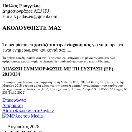
Πάλλας Ευάγγελος
Δημοσιογράφος AEJ ΙFJ
E-mail: pallas.eu@gmail.com
ΑΚΟΛΟΥΘΗΣΤΕ ΜΑΣ
Το peripteron.eu
χρειάζεται την ενίσχυσή σας
για να μπορεί να
είναι ενημερωμένο και κοντά σας.....
Τα άρθρα που δημοσιεύονται στο Peripteron.eu, απηχούν και μόνον τις απόψεις των
αρθρογράφων και σε καμία περίπτωση δεν υιοθετούνται από την ιστοσελίδα μας.
ΔΗΛΩΣΗ ΣΥΜΜΟΡΦΩΣΗΣ ΜΕ ΤΗ ΣΥΣΤΑΣΗ (ΕΕ)
2018/334
Η εταιρεία μας δηλώνει συμμόρφωση με τη Σύσταση (ΕΕ) 2018/334 της Επιτροπής της 1ης
Μαρτίου 2018 σχετικά με τα μέτρα για την αποτελεσματική αντιμετώπιση του παράνομου
περιεχομένου στο διαδίκτυο (L 63) [βλ. σχετικά άρ.10 παρ.2 περ.ε’ Ν. 5005/2022 Τεύχος A’
236/21.12.2022].
Επικοινωνία
Διαφήμιση
Λίστα Φιλικών Ιστολογίων
Αύγουστος 2026