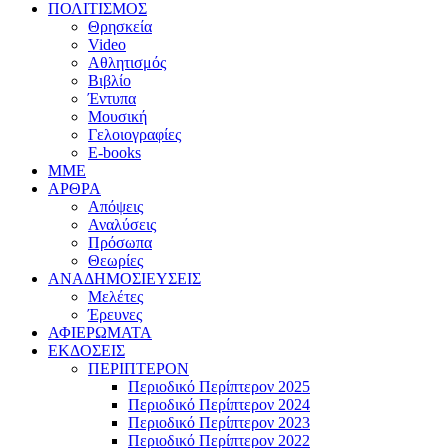
ΠΟΛΙΤΙΣΜΟΣ
Θρησκεία
Video
Αθλητισμός
Βιβλίο
Έντυπα
Μουσική
Γελοιογραφίες
E-books
MME
ΑΡΘΡΑ
Απόψεις
Αναλύσεις
Πρόσωπα
Θεωρίες
ΑΝΑΔΗΜΟΣΙΕΥΣΕΙΣ
Μελέτες
Έρευνες
ΑΦΙΕΡΩΜΑΤΑ
ΕΚΔΟΣΕΙΣ
ΠΕΡΙΠΤΕΡΟΝ
Περιοδικό Περίπτερον 2025
Περιοδικό Περίπτερον 2024
Περιοδικό Περίπτερον 2023
Περιοδικό Περίπτερον 2022