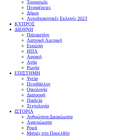
Τουρισμός
Περιφέρειες
Δήμοι
Αυτοδιοικητικές Εκλογές 2023
ΚΥΠΡΟΣ
ΔΙΕΘΝΗ
Παλαιστίνη
Λατινική Αμερική
Ευρώπη
ΗΠΑ
Αφρική
Ασία
Ρωσία
ΕΠΙΣΤΗΜΗ
Υγεία
Περιβάλλον
Οικολογία
Διατροφή
Παιδεία
Τεχνολογία
ΙΣΤΟΡΙΑ
Ανθρώπινα Δικαιώματα
Αφιερώματα
Ρομά
Ματιές στο Παρελθόν