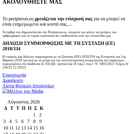
ΑΚΟΛΟΥΘΗΣΤΕ ΜΑΣ
Το peripteron.eu
χρειάζεται την ενίσχυσή σας
για να μπορεί να
είναι ενημερωμένο και κοντά σας.....
Τα άρθρα που δημοσιεύονται στο Peripteron.eu, απηχούν και μόνον τις απόψεις των
αρθρογράφων και σε καμία περίπτωση δεν υιοθετούνται από την ιστοσελίδα μας.
ΔΗΛΩΣΗ ΣΥΜΜΟΡΦΩΣΗΣ ΜΕ ΤΗ ΣΥΣΤΑΣΗ (ΕΕ)
2018/334
Η εταιρεία μας δηλώνει συμμόρφωση με τη Σύσταση (ΕΕ) 2018/334 της Επιτροπής της 1ης
Μαρτίου 2018 σχετικά με τα μέτρα για την αποτελεσματική αντιμετώπιση του παράνομου
περιεχομένου στο διαδίκτυο (L 63) [βλ. σχετικά άρ.10 παρ.2 περ.ε’ Ν. 5005/2022 Τεύχος A’
236/21.12.2022].
Επικοινωνία
Διαφήμιση
Λίστα Φιλικών Ιστολογίων
Αύγουστος 2026
Δ
Τ
Τ
Π
Π
Σ
Κ
1
2
3
4
5
6
7
8
9
10
11
12
13
14
15
16