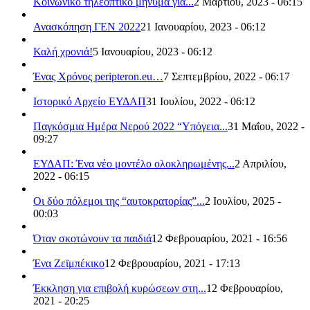
Κοινωνικό τηλεοπτικό μήνυμα για...
2 Μαρτίου, 2023 - 06:15
Ανασκόπηση ΓΕΝ 2022
21 Ιανουαρίου, 2023 - 06:12
Καλή χρονιά!
5 Ιανουαρίου, 2023 - 06:12
Ένας Χρόνος peripteron.eu…
7 Σεπτεμβρίου, 2022 - 06:17
Ιστορικό Αρχείο ΕΥΔΑΠ
31 Ιουλίου, 2022 - 06:12
Παγκόσμια Ημέρα Νερού 2022 “Υπόγεια...
31 Μαΐου, 2022 -
09:27
ΕΥΔΑΠ: Ένα νέο μοντέλο ολοκληρωμένης...
2 Απριλίου,
2022 - 06:15
Οι δύο πόλεμοι της “αυτοκρατορίας”...
2 Ιουλίου, 2025 -
00:03
Όταν σκοτώνουν τα παιδιά
12 Φεβρουαρίου, 2021 - 16:56
Ένα Ζεϊμπέκικο
12 Φεβρουαρίου, 2021 - 17:13
Έκκληση για επιβολή κυρώσεων στη...
12 Φεβρουαρίου,
2021 - 20:25