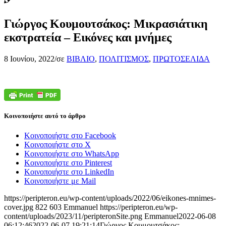
Γιώργος Κουμουτσάκος: Μικρασιάτικη
εκστρατεία – Εικόνες και μνήμες
8 Ιουνίου, 2022
/
σε
ΒΙΒΛΙΟ
,
ΠΟΛΙΤΙΣΜΟΣ
,
ΠΡΩΤΟΣΕΛΙΔΑ
Κοινοποιήστε αυτό το άρθρο
Κοινοποιήστε στο Facebook
Κοινοποιήστε στο X
Κοινοποιήστε στο WhatsApp
Κοινοποιήστε στο Pinterest
Κοινοποιήστε στο LinkedIn
Κοινοποιήστε με Mail
https://peripteron.eu/wp-content/uploads/2022/06/eikones-mnimes-
cover.jpg
822
603
Emmanuel
https://peripteron.eu/wp-
content/uploads/2023/11/peripteronSite.png
Emmanuel
2022-06-08
06:12:46
2022-06-07 19:21:14
Γιώργος Κουμουτσάκος: