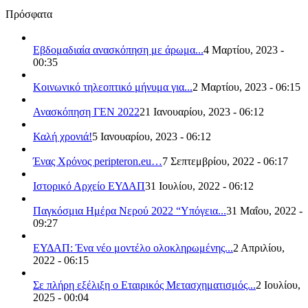
Πρόσφατα
Εβδομαδιαία ανασκόπηση με άρωμα...
4 Μαρτίου, 2023 -
00:35
Κοινωνικό τηλεοπτικό μήνυμα για...
2 Μαρτίου, 2023 - 06:15
Ανασκόπηση ΓΕΝ 2022
21 Ιανουαρίου, 2023 - 06:12
Καλή χρονιά!
5 Ιανουαρίου, 2023 - 06:12
Ένας Χρόνος peripteron.eu…
7 Σεπτεμβρίου, 2022 - 06:17
Ιστορικό Αρχείο ΕΥΔΑΠ
31 Ιουλίου, 2022 - 06:12
Παγκόσμια Ημέρα Νερού 2022 “Υπόγεια...
31 Μαΐου, 2022 -
09:27
ΕΥΔΑΠ: Ένα νέο μοντέλο ολοκληρωμένης...
2 Απριλίου,
2022 - 06:15
Σε πλήρη εξέλιξη ο Εταιρικός Μετασχηματισμός...
2 Ιουλίου,
2025 - 00:04