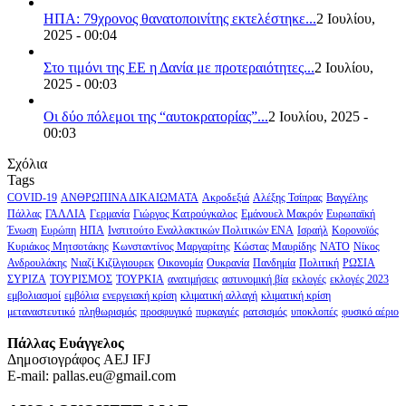
ΗΠΑ: 79χρονος θανατοποινίτης εκτελέστηκε...
2 Ιουλίου,
2025 - 00:04
Στο τιμόνι της ΕΕ η Δανία με προτεραιότητες...
2 Ιουλίου,
2025 - 00:03
Οι δύο πόλεμοι της “αυτοκρατορίας”...
2 Ιουλίου, 2025 -
00:03
Σχόλια
Tags
COVID-19
ΑΝΘΡΩΠΙΝΑ ΔΙΚΑΙΩΜΑΤΑ
Ακροδεξιά
Αλέξης Τσίπρας
Βαγγέλης
Πάλλας
ΓΑΛΛΙΑ
Γερμανία
Γιώργος Κατρούγκαλος
Εμάνουελ Μακρόν
Ευρωπαϊκή
Ένωση
Ευρώπη
ΗΠΑ
Ινστιτούτο Εναλλακτικών Πολιτικών ΕΝΑ
Ισραήλ
Κορονοϊός
Κυριάκος Μητσοτάκης
Κωνσταντίνος Μαργαρίτης
Κώστας Μαυρίδης
ΝΑΤΟ
Νίκος
Ανδρουλάκης
Νιαζί Κιζίλγιουρεκ
Οικονομία
Ουκρανία
Πανδημία
Πολιτική
ΡΩΣΙΑ
ΣΥΡΙΖΑ
ΤΟΥΡΙΣΜΟΣ
ΤΟΥΡΚΙΑ
ανατιμήσεις
αστυνομική βία
εκλογές
εκλογές 2023
εμβολιασμοί
εμβόλια
ενεργειακή κρίση
κλιματική αλλαγή
κλιματική κρίση
μεταναστευτικό
πληθωρισμός
προσφυγικό
πυρκαγιές
ρατσισμός
υποκλοπές
φυσικό αέριο
Πάλλας Ευάγγελος
Δημοσιογράφος AEJ ΙFJ
E-mail: pallas.eu@gmail.com