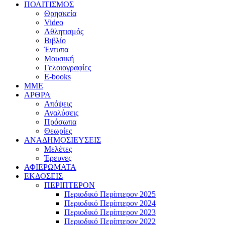
ΠΟΛΙΤΙΣΜΟΣ
Θρησκεία
Video
Αθλητισμός
Βιβλίο
Έντυπα
Μουσική
Γελοιογραφίες
E-books
MME
ΑΡΘΡΑ
Απόψεις
Αναλύσεις
Πρόσωπα
Θεωρίες
ΑΝΑΔΗΜΟΣΙΕΥΣΕΙΣ
Μελέτες
Έρευνες
ΑΦΙΕΡΩΜΑΤΑ
ΕΚΔΟΣΕΙΣ
ΠΕΡΙΠΤΕΡΟΝ
Περιοδικό Περίπτερον 2025
Περιοδικό Περίπτερον 2024
Περιοδικό Περίπτερον 2023
Περιοδικό Περίπτερον 2022