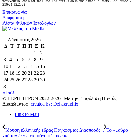
περιεχομένου στο διαδίκτυο (L 63) [βλ. σχετικά άρ.10 παρ.2 περ.ε’ Ν. 5005/2022 Τεύχος A’
236/21.12.2022].
Επικοινωνία
Διαφήμιση
Λίστα Φιλικών Ιστολογίων
Αύγουστος 2026
Δ
Τ
Τ
Π
Π
Σ
Κ
1
2
3
4
5
6
7
8
9
10
11
12
13
14
15
16
17
18
19
20
21
22
23
24
25
26
27
28
29
30
31
« Ιούλ
© ΠΕΡΙΠΤΕΡΟΝ 2022-
2026 | Με την Επιφύλαξη Παντός
Δικαιώματος
| created by: Deltagraphix
Link to Mail
Ίδρυση ελληνικής έδρας Παγκόσμιας Διασποράς...
Το «μαύρο
χρήμα» δεν είναι μόνο ο Τράγκας