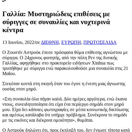
Γαλλία: Μυστηριώδεις επιθέσεις με
σύριγγες σε συναυλίες και νυχτερινά
κέντρα
13 Ιουνίου, 2022
/
σε
ΔΙΕΘΝΗ
,
ΕΥΡΩΠΗ
,
ΠΡΩΤΟΣΕΛΙΔΑ
Ο Ζουστίν Αστρούκ έπεσε πρόσφατα θύμα επίθεσης αγνώστου με
σύριγγα. Ο 24χρονος φοιτητής, από την πόλη Ρεν της δυτικής
Γαλλίας, αφηγήθηκε στο πρακτορείο ειδήσεων Xinhua πως
τρυπήθηκε με σύριγγα ενώ παρακολουθούσε μια συναυλία στις 21
Μαΐου.
Στεκόταν κοντά στη σκηνή όταν του έγινε η ένεση μιας άγνωστης
ουσίας στον μηρό.
«Στη συναυλία όλα πήγαν καλά. Δύο ημέρες αργότερα, ενώ έκανα
ντους, συνειδητοποίησα ότι είχα ένα περίεργο σημάδι στον μηρό
μου. Είχα δει κάποιες φωτογραφίες σε μέσα κοινωνικής δικτύωσης
και αμέσως κατάλαβα ότι υπήρχε πρόβλημα. Συνέκρινα το σημάδι
με τις εικόνες και διέκρινα ομοιότητα», θυμάται.
Ο Αστρούκ δηλώνει ότι, προς έκπληξή του, δεν ένιωσε τίποτα κατά