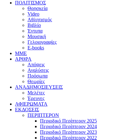
ΠΟΛΙΤΙΣΜΟΣ
Θρησκεία
Video
Αθλητισμός
Βιβλίο
Έντυπα
Μουσική
Γελοιογραφίες
E-books
MME
ΑΡΘΡΑ
Απόψεις
Αναλύσεις
Πρόσωπα
Θεωρίες
ΑΝΑΔΗΜΟΣΙΕΥΣΕΙΣ
Μελέτες
Έρευνες
ΑΦΙΕΡΩΜΑΤΑ
ΕΚΔΟΣΕΙΣ
ΠΕΡΙΠΤΕΡΟΝ
Περιοδικό Περίπτερον 2025
Περιοδικό Περίπτερον 2024
Περιοδικό Περίπτερον 2023
Περιοδικό Περίπτερον 2022