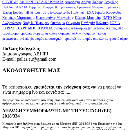
COVID-19
ΑΝΘΡΩΠΙΝΑ ΔΙΚΑΙΩΜΑΤΑ
Ακροδεξιά
Αλέξης Τσίπρας
Βαγγέλης
Πάλλας
ΓΑΛΛΙΑ
Γερμανία
Γιώργος Κατρούγκαλος
Εμάνουελ Μακρόν
Ευρωπαϊκή
Ένωση
Ευρώπη
ΗΠΑ
Ινστιτούτο Εναλλακτικών Πολιτικών ΕΝΑ
Ισραήλ
Κορονοϊός
Κυριάκος Μητσοτάκης
Κωνσταντίνος Μαργαρίτης
Κώστας Μαυρίδης
ΝΑΤΟ
Νίκος
Ανδρουλάκης
Νιαζί Κιζίλγιουρεκ
Οικονομία
Ουκρανία
Πανδημία
Πολιτική
ΡΩΣΙΑ
ΣΥΡΙΖΑ
ΤΟΥΡΙΣΜΟΣ
ΤΟΥΡΚΙΑ
ανατιμήσεις
αστυνομική βία
εκλογές
εκλογές 2023
εμβολιασμοί
εμβόλια
ενεργειακή κρίση
κλιματική αλλαγή
κλιματική κρίση
μεταναστευτικό
πληθωρισμός
προσφυγικό
πυρκαγιές
ρατσισμός
υποκλοπές
φυσικό αέριο
Πάλλας Ευάγγελος
Δημοσιογράφος AEJ ΙFJ
E-mail: pallas.eu@gmail.com
ΑΚΟΛΟΥΘΗΣΤΕ ΜΑΣ
Το peripteron.eu
χρειάζεται την ενίσχυσή σας
για να μπορεί να
είναι ενημερωμένο και κοντά σας.....
Τα άρθρα που δημοσιεύονται στο Peripteron.eu, απηχούν και μόνον τις απόψεις των
αρθρογράφων και σε καμία περίπτωση δεν υιοθετούνται από την ιστοσελίδα μας.
ΔΗΛΩΣΗ ΣΥΜΜΟΡΦΩΣΗΣ ΜΕ ΤΗ ΣΥΣΤΑΣΗ (ΕΕ)
2018/334
Η εταιρεία μας δηλώνει συμμόρφωση με τη Σύσταση (ΕΕ) 2018/334 της Επιτροπής της 1ης
Μαρτίου 2018 σχετικά με τα μέτρα για την αποτελεσματική αντιμετώπιση του παράνομου