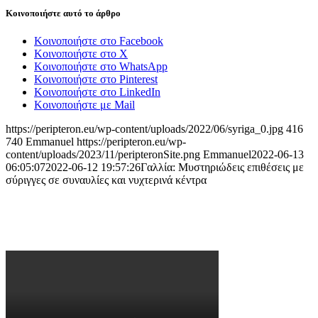
Κοινοποιήστε αυτό το άρθρο
Κοινοποιήστε στο Facebook
Κοινοποιήστε στο X
Κοινοποιήστε στο WhatsApp
Κοινοποιήστε στο Pinterest
Κοινοποιήστε στο LinkedIn
Κοινοποιήστε με Mail
https://peripteron.eu/wp-content/uploads/2022/06/syriga_0.jpg
416
740
Emmanuel
https://peripteron.eu/wp-
content/uploads/2023/11/peripteronSite.png
Emmanuel
2022-06-13
06:05:07
2022-06-12 19:57:26
Γαλλία: Μυστηριώδεις επιθέσεις με
σύριγγες σε συναυλίες και νυχτερινά κέντρα