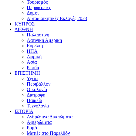
Τουρισμός
Περιφέρειες
Δήμοι
Αυτοδιοικητικές Εκλογές 2023
ΚΥΠΡΟΣ
ΔΙΕΘΝΗ
Παλαιστίνη
Λατινική Αμερική
Ευρώπη
ΗΠΑ
Αφρική
Ασία
Ρωσία
ΕΠΙΣΤΗΜΗ
Υγεία
Περιβάλλον
Οικολογία
Διατροφή
Παιδεία
Τεχνολογία
ΙΣΤΟΡΙΑ
Ανθρώπινα Δικαιώματα
Αφιερώματα
Ρομά
Ματιές στο Παρελθόν