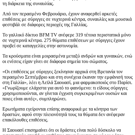
τη διάρκεια της συναυλίας.
Από τον περασμένο Φεβρουάριο, έχουν αναφερθεί αρκετές
επιθέσεις με σύριγγες σε νυχτερινά κέντρα, συναυλίες και μουσικά
φεστιβάλ σε διάφορες περιοχές της Γαλλίας.
Το γαλλικό δίκτυο BFM TV ανέφερε 319 τέτοια περιστατικά μόνο
σε νυχτερινά κέντρα. 275 θύματα επιθέσεων με σύριγγες έχουν
προβεί σε καταγγελίες στην αστυνομία.
Τα κρούσματα είναι μοιρασμένα μεταξύ ανδρών και γυναικών, ενώ
οι ενέσεις είχαν γίνει σε διάφορα σημεία του σώματος.
«Οι επιθέσεις με σύριγγες ξεκίνησαν αρχικά στη Βρετανία τον
περασμένο Σεπτέμβριο και στη συνέχεια έκαναν την εμφάνισή τους
στη Γαλλία», λέει η Λεϊλά Σαουασί, μια φαρμακοποιός στο Παρίσι.
«Γνωρίζουμε ελάχιστα για αυτό το φαινόμενο: τι είδους σύριγγες
χρησιμοποιούνται, αν γίνεται έγχυση συγκεκριμένων ουσιών και
ποιες είναι αυτές», συμπληρώνει.
Ερωτήματα εγείρονται επίσης αναφορικά με τα κίνητρα των
δραστών, αφού στην πλειονότητά τους τα θύματα δεν ανέφεραν
επακόλουθες επιθέσεις.
Η Σαουασί επισημαίνει ότι οι δράστες είναι πολύ δύσκολο να