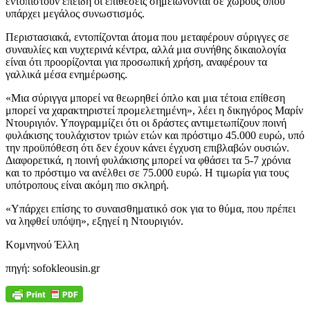
εντοπιστούν επειδή οι επιθέσεις σημειώνονται σε χώρους όπου
υπάρχει μεγάλος συνωστισμός.
Περιστασιακά, εντοπίζονται άτομα που μεταφέρουν σύριγγες σε
συναυλίες και νυχτερινά κέντρα, αλλά μια συνήθης δικαιολογία
είναι ότι προορίζονται για προσωπική χρήση, αναφέρουν τα
γαλλικά μέσα ενημέρωσης.
«Μια σύριγγα μπορεί να θεωρηθεί όπλο και μια τέτοια επίθεση
μπορεί να χαρακτηριστεί προμελετημένη», λέει η δικηγόρος Μαρίν
Ντουριγιόν. Υπογραμμίζει ότι οι δράστες αντιμετωπίζουν ποινή
φυλάκισης τουλάχιστον τριών ετών και πρόστιμο 45.000 ευρώ, υπό
την προϋπόθεση ότι δεν έχουν κάνει έγχυση επιβλαβών ουσιών.
Διαφορετικά, η ποινή φυλάκισης μπορεί να φθάσει τα 5-7 χρόνια
και το πρόστιμο να ανέλθει σε 75.000 ευρώ. Η τιμωρία για τους
υπότροπους είναι ακόμη πιο σκληρή.
«Υπάρχει επίσης το συναισθηματικό σοκ για το θύμα, που πρέπει
να ληφθεί υπόψη», εξηγεί η Ντουριγιόν.
Κομνηνού Έλλη
πηγή: sofokleousin.gr