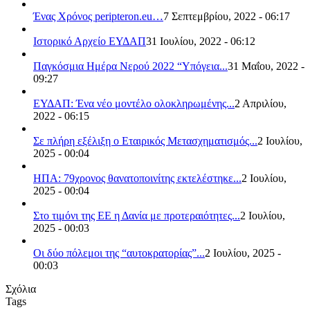
Ένας Χρόνος peripteron.eu…
7 Σεπτεμβρίου, 2022 - 06:17
Ιστορικό Αρχείο ΕΥΔΑΠ
31 Ιουλίου, 2022 - 06:12
Παγκόσμια Ημέρα Νερού 2022 “Υπόγεια...
31 Μαΐου, 2022 -
09:27
ΕΥΔΑΠ: Ένα νέο μοντέλο ολοκληρωμένης...
2 Απριλίου,
2022 - 06:15
Σε πλήρη εξέλιξη ο Εταιρικός Μετασχηματισμός...
2 Ιουλίου,
2025 - 00:04
ΗΠΑ: 79χρονος θανατοποινίτης εκτελέστηκε...
2 Ιουλίου,
2025 - 00:04
Στο τιμόνι της ΕΕ η Δανία με προτεραιότητες...
2 Ιουλίου,
2025 - 00:03
Οι δύο πόλεμοι της “αυτοκρατορίας”...
2 Ιουλίου, 2025 -
00:03
Σχόλια
Tags