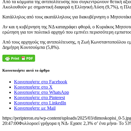
Από τα κόμματα της αντιπολίτευσης που συγκεντρώνουν θετική αξι
Ακολουθούν με σημαντική διαφορά η Ελληνική Λύση (9,7%), η Πλε
Κατάλληλος από τους ακατάλληλους για διακυβέρνηση ο Μητσοτάκ
Αν και η κυβέρνηση της ΝΔ καταγράφει φθορά, ο Κυριάκος Μητσοτά
ερώτηση για τον πολιτικό αρχηγό που εμπνέει περισσότερη εμπιστο
Από τους αρχηγούς της αντιπολίτευσης, η Ζωή Κωνσταντοπούλου εμ
Δημήτρη Κουτσούμπα (5,8%).
Κοινοποιήστε αυτό το άρθρο
Κοινοποιήστε στο Facebook
Κοινοποιήστε στο X
Κοινοποιήστε στο WhatsApp
Κοινοποιήστε στο Pinterest
Κοινοποιήστε στο LinkedIn
Κοινοποιήστε με Mail
https://peripteron.eu/wp-content/uploads/2025/03/dimoskopisi_0-5.jp
20:47:00
Φυλλοροεί γρήγορα η ΝΔ- Εχασε 2,3% σ’ ένα μήνα- Το 53