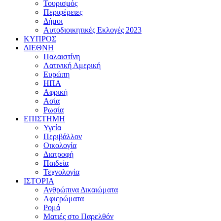
Τουρισμός
Περιφέρειες
Δήμοι
Αυτοδιοικητικές Εκλογές 2023
ΚΥΠΡΟΣ
ΔΙΕΘΝΗ
Παλαιστίνη
Λατινική Αμερική
Ευρώπη
ΗΠΑ
Αφρική
Ασία
Ρωσία
ΕΠΙΣΤΗΜΗ
Υγεία
Περιβάλλον
Οικολογία
Διατροφή
Παιδεία
Τεχνολογία
ΙΣΤΟΡΙΑ
Ανθρώπινα Δικαιώματα
Αφιερώματα
Ρομά
Ματιές στο Παρελθόν