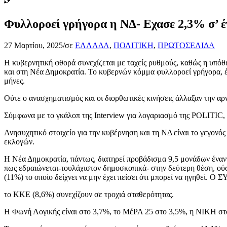
Φυλλοροεί γρήγορα η ΝΔ- Εχασε 2,3% σ’ έ
27 Μαρτίου, 2025
/
σε
ΕΛΛΑΔΑ
,
ΠΟΛΙΤΙΚΗ
,
ΠΡΩΤΟΣΕΛΙΔΑ
Η κυβερνητική φθορά συνεχίζεται με ταχείς ρυθμούς, καθώς η υπόθε
και στη Νέα Δημοκρατία. Το κυβερνών κόμμα φυλλοροεί γρήγορα, έ
μήνες.
Ούτε ο ανασχηματισμός και οι διορθωτικές κινήσεις άλλαξαν την α
Σύμφωνα με το γκάλοπ της Interview για λογαριασμό της POLITIC,
Ανησυχητικό στοιχείο για την κυβέρνηση και τη ΝΔ είναι το γεγονό
εκλογών.
Η Νέα Δημοκρατία, πάντως, διατηρεί προβάδισμα 9,5 μονάδων έναντ
πως εδραιώνεται-τουλάχιστον δημοσκοπικά- στην δεύτερη θέση, 
(11%) το οποίο δείχνει να μην έχει πείσει ότι μπορεί να ηγηθεί. Ο
το ΚΚΕ (8,6%) συνεχίζουν σε τροχιά σταθερότητας.
Η Φωνή Λογικής είναι στο 3,7%, το ΜέΡΑ 25 στο 3,5%, η ΝΙΚΗ στ