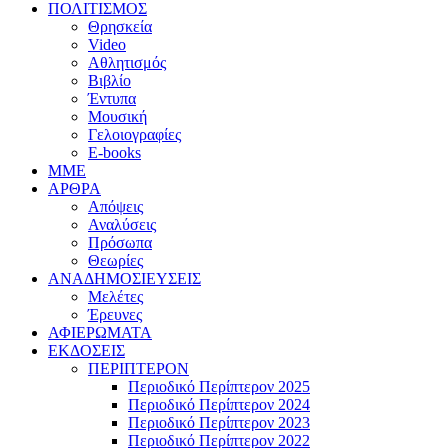
ΠΟΛΙΤΙΣΜΟΣ
Θρησκεία
Video
Αθλητισμός
Βιβλίο
Έντυπα
Μουσική
Γελοιογραφίες
E-books
MME
ΑΡΘΡΑ
Απόψεις
Αναλύσεις
Πρόσωπα
Θεωρίες
ΑΝΑΔΗΜΟΣΙΕΥΣΕΙΣ
Μελέτες
Έρευνες
ΑΦΙΕΡΩΜΑΤΑ
ΕΚΔΟΣΕΙΣ
ΠΕΡΙΠΤΕΡΟΝ
Περιοδικό Περίπτερον 2025
Περιοδικό Περίπτερον 2024
Περιοδικό Περίπτερον 2023
Περιοδικό Περίπτερον 2022