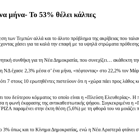
να μήνα- Το 53% θέλει κάλπες
ση των Τεμπών αλλά και το άλυτο πρόβλημα της ακρίβειας που ταλανί
χοντας χάσει για τα καλά την επαφή με τα υψηλά στρώματα πρόθεσης
ρνητική συνθήκη για τη Νέα Δημοκρατία, που συνεχίζει… ακάθεκτη την
 η ΝΔ έχασε 2,3% μέσα σ’ ένα μήνα, «πέφτοντας» στο 22,2% τον Μάρ
ς ότι 7 στους 10 ερωτηθέντες πιστεύουν ότι η «χώρα πάει προς λάθο
ι του δεύτερου κόμματος το οποίο είναι η «Πλεύση Ελευθερίας». Η 
ούσα η φωνή έκφρασης της αντικαθεστωτικής ψήφου. Συγκεκριμένα 
 ΣΥΡΙΖΑ παραμένει στην έκτη θέση (5,6%) με τη φθορά του να μοιάζει
ο 3% όπως και το Κίνημα Δημοκρατίας, ενώ η Νέα Αριστερά φτάνει σ