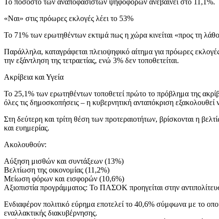
Το ποσοστό των αναποφάσιστων ψηφοφόρων ανεβαίνει στο 11,1%.
«Ναι» στις πρόωρες εκλογές λέει το 53%
Το 71% των ερωτηθέντων εκτιμά πως η χώρα κινείται «προς τη λάθο
Παράλληλα, καταγράφεται πλειοψηφικό αίτημα για πρόωρες εκλογές
την εξάντληση της τετραετίας, ενώ 3% δεν τοποθετείται.
Ακρίβεια και Υγεία
Το 25,1% των ερωτηθέντων τοποθετεί πρώτο το πρόβλημα της ακρίβε
όλες τις δημοσκοπήσεις – η κυβερνητική ανταπόκριση εξακολουθεί 
Στη δεύτερη και τρίτη θέση των προτεραιοτήτων, βρίσκονται η βελτ
και ευημερίας.
Ακολουθούν:
Αύξηση μισθών και συντάξεων (13%)
Βελτίωση της οικονομίας (11,2%)
Μείωση φόρων και εισφορών (10,6%)
Αξιοπιστία προγράμματος: Το ΠΑΣΟΚ προηγείται στην αντιπολίτευ
Ενδιαφέρον πολιτικό εύρημα εποτελεί το 40,6% σύμφωνα με το οποί
εναλλακτικής διακυβέρνησης.