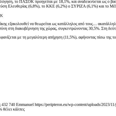
ολόγηση, το ΠΑΣΟΚ προηγείται με 18,1%, και αναδεικνύεται ως ο βα
ύση Ελευθερίας (6,8%), το ΚΚΕ (6,2%) ο ΣΥΡΙΖΑ (6,1%) και το Μέ
ης
κης εξακολουθεί να θεωρείται ως κατάλληλος από τους… ακατάλληλο
σύνη στη διακυβέρνηση της χώρας, συγκεντρώνοντας 30,5%. Στη δεύτ
φανίζεται με τη μεγαλύτερη απήχηση (11,5%), αφήνοντας πίσω της τ
g
432
740
Emmanuel
https://peripteron.eu/wp-content/uploads/2023/11/
% θέλει κάλπες