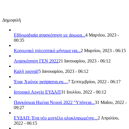
Δημοφιλή
Εβδομαδιαία ανασκόπηση με άρωμα...
4 Μαρτίου, 2023 -
00:35
Κοινωνικό τηλεοπτικό μήνυμα για...
2 Μαρτίου, 2023 - 06:15
Ανασκόπηση ΓΕΝ 2022
21 Ιανουαρίου, 2023 - 06:12
Καλή χρονιά!
5 Ιανουαρίου, 2023 - 06:12
Ένας Χρόνος peripteron.eu…
7 Σεπτεμβρίου, 2022 - 06:17
Ιστορικό Αρχείο ΕΥΔΑΠ
31 Ιουλίου, 2022 - 06:12
Παγκόσμια Ημέρα Νερού 2022 “Υπόγεια...
31 Μαΐου, 2022 -
09:27
ΕΥΔΑΠ: Ένα νέο μοντέλο ολοκληρωμένης...
2 Απριλίου,
2022 - 06:15