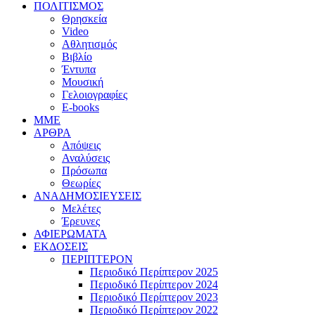
ΠΟΛΙΤΙΣΜΟΣ
Θρησκεία
Video
Αθλητισμός
Βιβλίο
Έντυπα
Μουσική
Γελοιογραφίες
E-books
MME
ΑΡΘΡΑ
Απόψεις
Αναλύσεις
Πρόσωπα
Θεωρίες
ΑΝΑΔΗΜΟΣΙΕΥΣΕΙΣ
Μελέτες
Έρευνες
ΑΦΙΕΡΩΜΑΤΑ
ΕΚΔΟΣΕΙΣ
ΠΕΡΙΠΤΕΡΟΝ
Περιοδικό Περίπτερον 2025
Περιοδικό Περίπτερον 2024
Περιοδικό Περίπτερον 2023
Περιοδικό Περίπτερον 2022