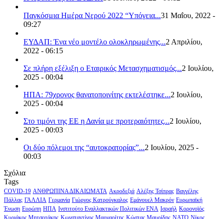
Παγκόσμια Ημέρα Νερού 2022 “Υπόγεια...
31 Μαΐου, 2022 -
09:27
ΕΥΔΑΠ: Ένα νέο μοντέλο ολοκληρωμένης...
2 Απριλίου,
2022 - 06:15
Σε πλήρη εξέλιξη ο Εταιρικός Μετασχηματισμός...
2 Ιουλίου,
2025 - 00:04
ΗΠΑ: 79χρονος θανατοποινίτης εκτελέστηκε...
2 Ιουλίου,
2025 - 00:04
Στο τιμόνι της ΕΕ η Δανία με προτεραιότητες...
2 Ιουλίου,
2025 - 00:03
Οι δύο πόλεμοι της “αυτοκρατορίας”...
2 Ιουλίου, 2025 -
00:03
Σχόλια
Tags
COVID-19
ΑΝΘΡΩΠΙΝΑ ΔΙΚΑΙΩΜΑΤΑ
Ακροδεξιά
Αλέξης Τσίπρας
Βαγγέλης
Πάλλας
ΓΑΛΛΙΑ
Γερμανία
Γιώργος Κατρούγκαλος
Εμάνουελ Μακρόν
Ευρωπαϊκή
Ένωση
Ευρώπη
ΗΠΑ
Ινστιτούτο Εναλλακτικών Πολιτικών ΕΝΑ
Ισραήλ
Κορονοϊός
Κυριάκος Μητσοτάκης
Κωνσταντίνος Μαργαρίτης
Κώστας Μαυρίδης
ΝΑΤΟ
Νίκος