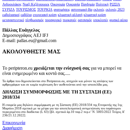
Ανδρουλάκης
Νιαζί Κιζίλγιουρεκ
Οικονομία
Ουκρανία
Πανδημία
Πολιτική
ΡΩΣΙΑ
ΣΥΡΙΖΑ
ΤΟΥΡΙΣΜΟΣ
ΤΟΥΡΚΙΑ
ανατιμήσεις
αστυνομική βία
εκλογές
εκλογές 2023
εμβολιασμοί
εμβόλια
ενεργειακή κρίση
κλιματική αλλαγή
κλιματική κρίση
μεταναστευτικό
πληθωρισμός
προσφυγικό
πυρκαγιές
ρατσισμός
υποκλοπές
φυσικό αέριο
Πάλλας Ευάγγελος
Δημοσιογράφος AEJ ΙFJ
E-mail: pallas.eu@gmail.com
ΑΚΟΛΟΥΘΗΣΤΕ ΜΑΣ
Το peripteron.eu
χρειάζεται την ενίσχυσή σας
για να μπορεί να
είναι ενημερωμένο και κοντά σας.....
Τα άρθρα που δημοσιεύονται στο Peripteron.eu, απηχούν και μόνον τις απόψεις των
αρθρογράφων και σε καμία περίπτωση δεν υιοθετούνται από την ιστοσελίδα μας.
ΔΗΛΩΣΗ ΣΥΜΜΟΡΦΩΣΗΣ ΜΕ ΤΗ ΣΥΣΤΑΣΗ (ΕΕ)
2018/334
Η εταιρεία μας δηλώνει συμμόρφωση με τη Σύσταση (ΕΕ) 2018/334 της Επιτροπής της 1ης
Μαρτίου 2018 σχετικά με τα μέτρα για την αποτελεσματική αντιμετώπιση του παράνομου
περιεχομένου στο διαδίκτυο (L 63) [βλ. σχετικά άρ.10 παρ.2 περ.ε’ Ν. 5005/2022 Τεύχος A’
236/21.12.2022].
Επικοινωνία
Διαφήμιση