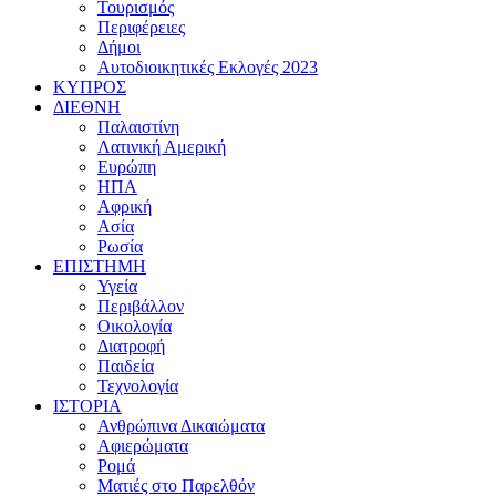
Τουρισμός
Περιφέρειες
Δήμοι
Αυτοδιοικητικές Εκλογές 2023
ΚΥΠΡΟΣ
ΔΙΕΘΝΗ
Παλαιστίνη
Λατινική Αμερική
Ευρώπη
ΗΠΑ
Αφρική
Ασία
Ρωσία
ΕΠΙΣΤΗΜΗ
Υγεία
Περιβάλλον
Οικολογία
Διατροφή
Παιδεία
Τεχνολογία
ΙΣΤΟΡΙΑ
Ανθρώπινα Δικαιώματα
Αφιερώματα
Ρομά
Ματιές στο Παρελθόν