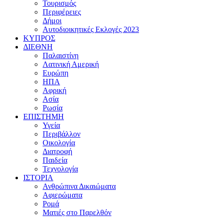
Τουρισμός
Περιφέρειες
Δήμοι
Αυτοδιοικητικές Εκλογές 2023
ΚΥΠΡΟΣ
ΔΙΕΘΝΗ
Παλαιστίνη
Λατινική Αμερική
Ευρώπη
ΗΠΑ
Αφρική
Ασία
Ρωσία
ΕΠΙΣΤΗΜΗ
Υγεία
Περιβάλλον
Οικολογία
Διατροφή
Παιδεία
Τεχνολογία
ΙΣΤΟΡΙΑ
Ανθρώπινα Δικαιώματα
Αφιερώματα
Ρομά
Ματιές στο Παρελθόν