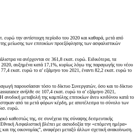
. ευρώ την αντίστοιχη περίοδο του 2020 και καθαρά, μετά από
γω της μείωσης των επιτοκίων προεξόφλησης των ασφαλιστικών
ιστρα να ανέρχονται σε 361,8 εκατ. ευρώ. Ειδικότερα, τα
ο 2020, αυξημένα κατά 17,1%, κυρίως λόγω της παραγωγής του νέου
,4 εκατ. ευρώ το α’ εξάμηνο του 2021, έναντι 82,2 εκατ. ευρώ το
ραγωγή παρουσίασαν τόσο το δίκτυο Συνεργατών, όσο και το δίκτυο
surance ανήλθε σε 107,4 εκατ. ευρώ το α’ εξάμηνο 2021,
Η ανοδική μεταβολή της καμπύλης επιτοκίων άνευ κινδύνου κατά το
θμίστηκαν από τα μετά φόρων κέρδη, με αποτέλεσμα το σύνολο των
ισ. ευρώ.
οχικό καθεστώς της, σε συνέχεια της σύναψης δεσμευτικής
 Εθνική Ασφαλιστική βλέπει με αισιοδοξία την «επόμενη ημέρα»
ς και της οικονομίας”, αναφέρει μεταξύ άλλων σχετική ανακοίνωση.