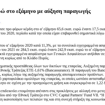
υρώ στο εξάμηνο με αύξηση παραγωγής
Α
ε προ φόρων κέρδη στο α’ εξάμηνο 65,6 εκατ. ευρώ έναντι 17,5 εκατ
ο του 2020, περίοδο κατά την οποία είχαν επιβαρυνθεί σημαντικά λό
υ α’ εξαμήνου 2020 κατά 11,3%, με τα συνολικά εγγεγραμμένα ασφάλ
ου 2021 σε 284,5 εκατ. ευρώ έναντι 242,9 εκατ. ευρώ το α’ εξάμην
ικτά εγγεγραμμένα ασφάλιστρα των Γενικών Ασφαλίσεων ανήλθαν σε 77
ενη κυρίως από το Κλάδο Πυρός.
τηματικής προσπάθειας όλων των δικτύων της εταιρείας. Αυξημένη πα
θνικής Τράπεζας ΕΤΕ-1,61% (Bancassurance). Η παραγωγή του Bancas
, κυρίως λόγω της αυξημένης παραγωγής αποταμιευτικών προϊόντων. 
ικό χαρτοφυλάκιο ομολόγων της εταιρείας, οι οποίες ωστόσο αντιστα
λητο σε σχέση με την προηγούμενη χρήση και συγκεκριμένα σε 1,22 δ
 επιδεικνύει ετοιμότητα απέναντι στις προκλήσεις με αλλαγή στο μετ
ίου από την Εθνική Τράπεζα στο CVC Capital Partners’ Fund VII. “Η
η ικανοποίηση των πελατών της και στη συνεχή στήριξη της κοινωνία