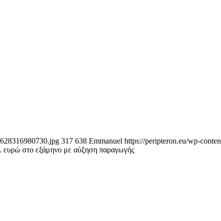
-e1628316980730.jpg
317
638
Emmanuel
https://peripteron.eu/wp-conte
τ. ευρώ στο εξάμηνο με αύξηση παραγωγής