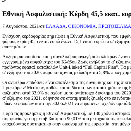
Εθνική Ασφαλιστική: Κέρδη 45,5 εκατ. ε
7 Αυγούστου, 2021
/
σε
ΕΛΛΑΔΑ
,
ΟΙΚΟΝΟΜΙΑ
,
ΠΡΩΤΟΣΕΛΙΔ
Ενίσχυση κερδοφορίας σημείωσε η Εθνική Ασφαλιστική, που εμφάνισ
φόρους κέρδη 45,5 εκατ. ευρώ έναντι 15,1 εκατ. ευρώ το α’ εξάμην
αποθεμάτων.
Αύξηση παρουσίασε και η συνολική παραγωγή ασφαλίστρων έναντι το
εγγεγραμμένα ασφάλιστρα του Κλάδου Ζωής ανήλθαν το α’ εξάμηνο τ
προϊόντος εφάπαξ καταβολών Unit-Linked “Full Capital Plan”. Tα μ
α’ εξάμηνο του 2020, παρουσιάζοντας μείωση κατά 5,8%, προερχόμ
Οι ανωτέρω επιδόσεις είναι αποτέλεσμα της δυναμικής και της συσ
Πρακτόρων/ Μεσιτών, καθώς και το δίκτυο των καταστημάτων της Ε
αυξημένη κατά 33,0% σε σχέση με το αντίστοιχο διάστημα του 2020
α’ εξάμηνο του 2021, οδήγησε σε αποτιμητικές ζημιές στο επενδυτ
ιδίων κεφαλαίων κατά την 30.06.2021 να παραμείνει σχεδόν αμετάβ
Παρά τις προκλήσεις η Εθνική Ασφαλιστική, με 130 χρόνια ιστορίας
συμφωνίας για τη μεταβίβαση του 90,01% του μετοχικού της κεφαλα
στοχεύοντας συστηματικά στην οικονομική της ευρωστία, στη μέγιστ