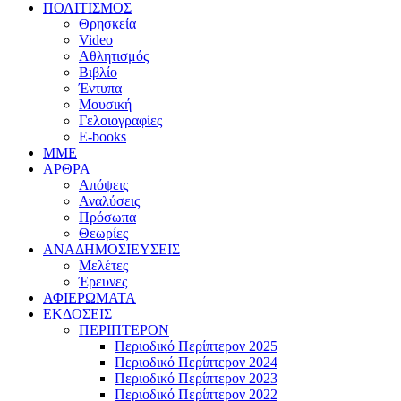
ΠΟΛΙΤΙΣΜΟΣ
Θρησκεία
Video
Αθλητισμός
Βιβλίο
Έντυπα
Μουσική
Γελοιογραφίες
E-books
MME
ΑΡΘΡΑ
Απόψεις
Αναλύσεις
Πρόσωπα
Θεωρίες
ΑΝΑΔΗΜΟΣΙΕΥΣΕΙΣ
Μελέτες
Έρευνες
ΑΦΙΕΡΩΜΑΤΑ
ΕΚΔΟΣΕΙΣ
ΠΕΡΙΠΤΕΡΟΝ
Περιοδικό Περίπτερον 2025
Περιοδικό Περίπτερον 2024
Περιοδικό Περίπτερον 2023
Περιοδικό Περίπτερον 2022