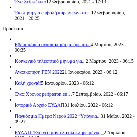
Ένα Ζεϊμπέκικο
12 Φεβρουαρίου, 2021 - 17:13
Έκκληση για επιβολή κυρώσεων στη...
12 Φεβρουαρίου,
2021 - 20:25
Πρόσφατα
Εβδομαδιαία ανασκόπηση με άρωμα...
4 Μαρτίου, 2023 -
00:35
Κοινωνικό τηλεοπτικό μήνυμα για...
2 Μαρτίου, 2023 - 06:15
Ανασκόπηση ΓΕΝ 2022
21 Ιανουαρίου, 2023 - 06:12
Καλή χρονιά!
5 Ιανουαρίου, 2023 - 06:12
Ένας Χρόνος peripteron.eu…
7 Σεπτεμβρίου, 2022 - 06:17
Ιστορικό Αρχείο ΕΥΔΑΠ
31 Ιουλίου, 2022 - 06:12
Παγκόσμια Ημέρα Νερού 2022 “Υπόγεια...
31 Μαΐου, 2022 -
09:27
ΕΥΔΑΠ: Ένα νέο μοντέλο ολοκληρωμένης...
2 Απριλίου,