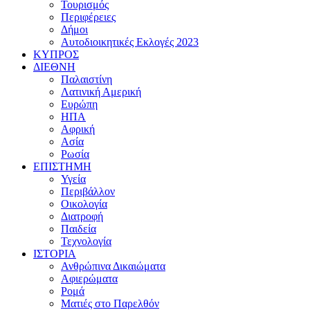
Τουρισμός
Περιφέρειες
Δήμοι
Αυτοδιοικητικές Εκλογές 2023
ΚΥΠΡΟΣ
ΔΙΕΘΝΗ
Παλαιστίνη
Λατινική Αμερική
Ευρώπη
ΗΠΑ
Αφρική
Ασία
Ρωσία
ΕΠΙΣΤΗΜΗ
Υγεία
Περιβάλλον
Οικολογία
Διατροφή
Παιδεία
Τεχνολογία
ΙΣΤΟΡΙΑ
Ανθρώπινα Δικαιώματα
Αφιερώματα
Ρομά
Ματιές στο Παρελθόν