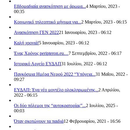
Εβδομαδιαία ανασκόπηση με άρωμα...
4 Μαρτίου, 2023 -
00:35
Κοινωνικό τηλεοπτικό μήνυμα για...
2 Μαρτίου, 2023 - 06:15
Ανασκόπηση ΓΕΝ 2022
21 Ιανουαρίου, 2023 - 06:12
Καλή χρονιά!
5 Ιανουαρίου, 2023 - 06:12
Ένας Χρόνος peripteron.eu…
7 Σεπτεμβρίου, 2022 - 06:17
Ιστορικό Αρχείο ΕΥΔΑΠ
31 Ιουλίου, 2022 - 06:12
Παγκόσμια Ημέρα Νερού 2022 “Υπόγεια...
31 Μαΐου, 2022 -
09:27
ΕΥΔΑΠ: Ένα νέο μοντέλο ολοκληρωμένης...
2 Απριλίου,
2022 - 06:15
Οι δύο πόλεμοι της “αυτοκρατορίας”...
2 Ιουλίου, 2025 -
00:03
Όταν σκοτώνουν τα παιδιά
12 Φεβρουαρίου, 2021 - 16:56