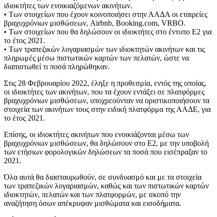
ιδιοκτήτες των ενοικιαζόμενων ακινήτων.
• Των στοιχείων που έχουν κοινοποιήσει στην ΑΑΔΑ οι εταιρείες
βραχυχρόνιων μισθώσεων, Airbnb, Booking.com, VRBO.
• Των στοιχείων που θα δηλώσουν οι ιδιοκτήτες στο έντυπο Ε2 για
το έτος 2021.
• Των τραπεζικών λογαριασμών των ιδιοκτητών ακινήτων και τις
πληρωμές μέσω πιστωτικών καρτών των πελατών, ώστε να
διαπιστωθεί τι ποσά πληρώθηκαν.
Στις 28 Φεβρουαρίου 2022, έληξε η προθεσμία, εντός της οποίας,
οι ιδιοκτήτες των ακινήτων, που τα έχουν εντάξει σε πλατφόρμες
βραχυχρόνιων μισθώσεων, υποχρεούνταν να οριστικοποιήσουν τα
στοιχεία των ακινήτων τους στην ειδική πλατφόρμα της ΑΑΔΕ, για
το έτος 2021.
Επίσης, οι ιδιοκτήτες ακινήτων που ενοικιάζονται μέσω των
βραχυχρόνιων μισθώσεων, θα δηλώσουν στο Ε2, με την υποβολή
των ετήσιων φορολογικών δηλώσεων τα ποσά που εισέπραξαν το
2021.
Όλα αυτά θα διασταυρωθούν, σε συνδυασμό και με τα στοιχεία
των τραπεζικών λογαριασμών, καθώς και των πιστωτικών καρτών
ιδιοκτητών, πελατών και των πλατφορμών, με σκοπό την
αναζήτηση όσων απέκρυψαν μισθώματα και εισοδήματα.