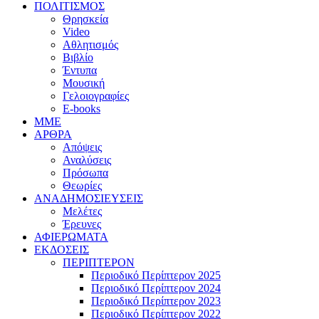
ΠΟΛΙΤΙΣΜΟΣ
Θρησκεία
Video
Αθλητισμός
Βιβλίο
Έντυπα
Μουσική
Γελοιογραφίες
E-books
MME
ΑΡΘΡΑ
Απόψεις
Αναλύσεις
Πρόσωπα
Θεωρίες
ΑΝΑΔΗΜΟΣΙΕΥΣΕΙΣ
Μελέτες
Έρευνες
ΑΦΙΕΡΩΜΑΤΑ
ΕΚΔΟΣΕΙΣ
ΠΕΡΙΠΤΕΡΟΝ
Περιοδικό Περίπτερον 2025
Περιοδικό Περίπτερον 2024
Περιοδικό Περίπτερον 2023
Περιοδικό Περίπτερον 2022