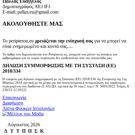
Πάλλας Ευάγγελος
Δημοσιογράφος AEJ ΙFJ
E-mail: pallas.eu@gmail.com
ΑΚΟΛΟΥΘΗΣΤΕ ΜΑΣ
Το peripteron.eu
χρειάζεται την ενίσχυσή σας
για να μπορεί να
είναι ενημερωμένο και κοντά σας.....
Τα άρθρα που δημοσιεύονται στο Peripteron.eu, απηχούν και μόνον τις απόψεις των
αρθρογράφων και σε καμία περίπτωση δεν υιοθετούνται από την ιστοσελίδα μας.
ΔΗΛΩΣΗ ΣΥΜΜΟΡΦΩΣΗΣ ΜΕ ΤΗ ΣΥΣΤΑΣΗ (ΕΕ)
2018/334
Η εταιρεία μας δηλώνει συμμόρφωση με τη Σύσταση (ΕΕ) 2018/334 της Επιτροπής της 1ης
Μαρτίου 2018 σχετικά με τα μέτρα για την αποτελεσματική αντιμετώπιση του παράνομου
περιεχομένου στο διαδίκτυο (L 63) [βλ. σχετικά άρ.10 παρ.2 περ.ε’ Ν. 5005/2022 Τεύχος A’
236/21.12.2022].
Επικοινωνία
Διαφήμιση
Λίστα Φιλικών Ιστολογίων
Αύγουστος 2026
Δ
Τ
Τ
Π
Π
Σ
Κ