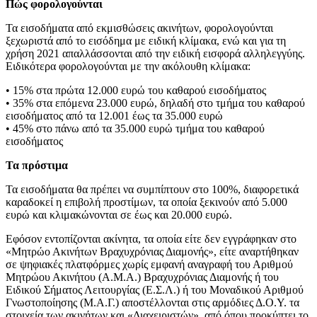
Πώς φορολογούνται
Τα εισοδήματα από εκμισθώσεις ακινήτων, φορολογούνται
ξεχωριστά από το εισόδημα με ειδική κλίμακα, ενώ και για τη
χρήση 2021 απαλλάσσονται από την ειδική εισφορά αλληλεγγύης.
Ειδικότερα φορολογούνται με την ακόλουθη κλίμακα:
• 15% στα πρώτα 12.000 ευρώ του καθαρού εισοδήματος
• 35% στα επόμενα 23.000 ευρώ, δηλαδή στο τμήμα του καθαρού
εισοδήματος από τα 12.001 έως τα 35.000 ευρώ
• 45% στο πάνω από τα 35.000 ευρώ τμήμα του καθαρού
εισοδήματος
Τα πρόστιμα
Τα εισοδήματα θα πρέπει να συμπίπτουν στο 100%, διαφορετικά
καραδοκεί η επιβολή προστίμων, τα οποία ξεκινούν από 5.000
ευρώ και κλιμακώνονται σε έως και 20.000 ευρώ.
Εφόσον εντοπίζονται ακίνητα, τα οποία είτε δεν εγγράφηκαν στο
«Μητρώο Ακινήτων Βραχυχρόνιας Διαμονής», είτε αναρτήθηκαν
σε ψηφιακές πλατφόρμες χωρίς εμφανή αναγραφή του Αριθμού
Μητρώου Ακινήτου (Α.Μ.Α.) Βραχυχρόνιας Διαμονής ή του
Ειδικού Σήματος Λειτουργίας (Ε.Σ.Λ.) ή του Μοναδικού Αριθμού
Γνωστοποίησης (Μ.Α.Γ.) αποστέλλονται στις αρμόδιες Δ.Ο.Υ. τα
στοιχεία των ακινήτων και «Διαχειριστών», από όπου προκύπτει το