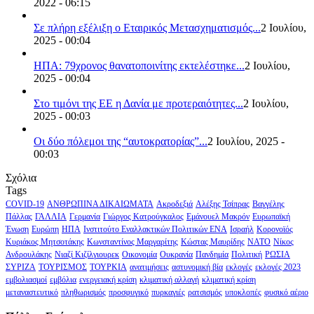
2022 - 06:15
Σε πλήρη εξέλιξη ο Εταιρικός Μετασχηματισμός...
2 Ιουλίου,
2025 - 00:04
ΗΠΑ: 79χρονος θανατοποινίτης εκτελέστηκε...
2 Ιουλίου,
2025 - 00:04
Στο τιμόνι της ΕΕ η Δανία με προτεραιότητες...
2 Ιουλίου,
2025 - 00:03
Οι δύο πόλεμοι της “αυτοκρατορίας”...
2 Ιουλίου, 2025 -
00:03
Σχόλια
Tags
COVID-19
ΑΝΘΡΩΠΙΝΑ ΔΙΚΑΙΩΜΑΤΑ
Ακροδεξιά
Αλέξης Τσίπρας
Βαγγέλης
Πάλλας
ΓΑΛΛΙΑ
Γερμανία
Γιώργος Κατρούγκαλος
Εμάνουελ Μακρόν
Ευρωπαϊκή
Ένωση
Ευρώπη
ΗΠΑ
Ινστιτούτο Εναλλακτικών Πολιτικών ΕΝΑ
Ισραήλ
Κορονοϊός
Κυριάκος Μητσοτάκης
Κωνσταντίνος Μαργαρίτης
Κώστας Μαυρίδης
ΝΑΤΟ
Νίκος
Ανδρουλάκης
Νιαζί Κιζίλγιουρεκ
Οικονομία
Ουκρανία
Πανδημία
Πολιτική
ΡΩΣΙΑ
ΣΥΡΙΖΑ
ΤΟΥΡΙΣΜΟΣ
ΤΟΥΡΚΙΑ
ανατιμήσεις
αστυνομική βία
εκλογές
εκλογές 2023
εμβολιασμοί
εμβόλια
ενεργειακή κρίση
κλιματική αλλαγή
κλιματική κρίση
μεταναστευτικό
πληθωρισμός
προσφυγικό
πυρκαγιές
ρατσισμός
υποκλοπές
φυσικό αέριο