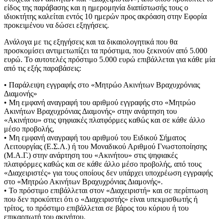
είδος της παράβασης και η ημερομηνία διαπίστωσής τους ο
ιδιοκτήτης καλείται εντός 10 ημερών προς ακρόαση στην Εφορία
προκειμένου να δώσει εξηγήσεις.
Ανάλογα με τις εξηγήσεις και τα δικαιολογητικά που θα
προσκομίσει αντιμετωπίζει τα πρόστιμα, που ξεκινούν από 5.000
ευρώ. Το αυτοτελές πρόστιμο 5.000 ευρώ επιβάλλεται για κάθε μία
από τις εξής παραβάσεις:
• Παράλειψη εγγραφής στο «Μητρώο Ακινήτων Βραχυχρόνιας
Διαμονής»
• Μη εμφανή αναγραφή του αριθμού εγγραφής στο «Μητρώο
Ακινήτων Βραχυχρόνιας Διαμονής» στην ανάρτηση του
«Ακινήτου» στις ψηφιακές πλατφόρμες καθώς και σε κάθε άλλο
μέσο προβολής,
• Μη εμφανή αναγραφή του αριθμού του Ειδικού Σήματος
Λειτουργίας (Ε.Σ.Λ.) ή του Μοναδικού Αριθμού Γνωστοποίησης
(Μ.Α.Γ.) στην ανάρτηση του «Ακινήτου» στις ψηφιακές
πλατφόρμες καθώς και σε κάθε άλλο μέσο προβολής, από τους
«Διαχειριστές» για τους οποίους δεν υπάρχει υποχρέωση εγγραφής
στο «Μητρώο Ακινήτων Βραχυχρόνιας Διαμονής».
• Το πρόστιμο επιβάλλεται στον «Διαχειριστή» και σε περίπτωση
που δεν προκύπτει ότι ο «Διαχειριστής» είναι υπεκμισθωτής ή
τρίτος, το πρόστιμο επιβάλλεται σε βάρος του κύριου ή του
επικαρπωτή του ακινήτου.