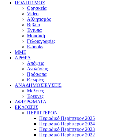
ΠΟΛΙΤΙΣΜΟΣ
Θρησκεία
Video
Αθλητισμός
Βιβλίο
Έντυπα
Μουσική
Γελοιογραφίες
E-books
MME
ΑΡΘΡΑ
Απόψεις
Αναλύσεις
Πρόσωπα
Θεωρίες
ΑΝΑΔΗΜΟΣΙΕΥΣΕΙΣ
Μελέτες
Έρευνες
ΑΦΙΕΡΩΜΑΤΑ
ΕΚΔΟΣΕΙΣ
ΠΕΡΙΠΤΕΡΟΝ
Περιοδικό Περίπτερον 2025
Περιοδικό Περίπτερον 2024
Περιοδικό Περίπτερον 2023
Περιοδικό Περίπτερον 2022