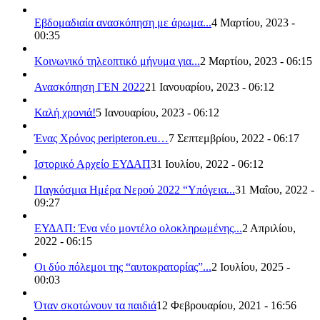
Εβδομαδιαία ανασκόπηση με άρωμα...
4 Μαρτίου, 2023 -
00:35
Κοινωνικό τηλεοπτικό μήνυμα για...
2 Μαρτίου, 2023 - 06:15
Ανασκόπηση ΓΕΝ 2022
21 Ιανουαρίου, 2023 - 06:12
Καλή χρονιά!
5 Ιανουαρίου, 2023 - 06:12
Ένας Χρόνος peripteron.eu…
7 Σεπτεμβρίου, 2022 - 06:17
Ιστορικό Αρχείο ΕΥΔΑΠ
31 Ιουλίου, 2022 - 06:12
Παγκόσμια Ημέρα Νερού 2022 “Υπόγεια...
31 Μαΐου, 2022 -
09:27
ΕΥΔΑΠ: Ένα νέο μοντέλο ολοκληρωμένης...
2 Απριλίου,
2022 - 06:15
Οι δύο πόλεμοι της “αυτοκρατορίας”...
2 Ιουλίου, 2025 -
00:03
Όταν σκοτώνουν τα παιδιά
12 Φεβρουαρίου, 2021 - 16:56