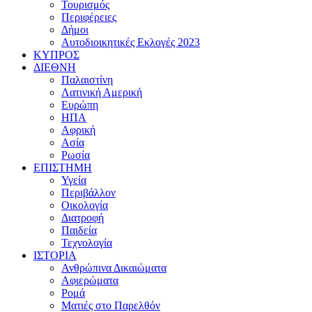
Τουρισμός
Περιφέρειες
Δήμοι
Αυτοδιοικητικές Εκλογές 2023
ΚΥΠΡΟΣ
ΔΙΕΘΝΗ
Παλαιστίνη
Λατινική Αμερική
Ευρώπη
ΗΠΑ
Αφρική
Ασία
Ρωσία
ΕΠΙΣΤΗΜΗ
Υγεία
Περιβάλλον
Οικολογία
Διατροφή
Παιδεία
Τεχνολογία
ΙΣΤΟΡΙΑ
Ανθρώπινα Δικαιώματα
Αφιερώματα
Ρομά
Ματιές στο Παρελθόν