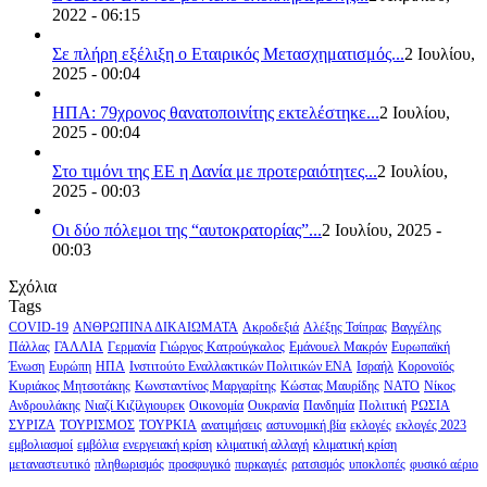
2022 - 06:15
Σε πλήρη εξέλιξη ο Εταιρικός Μετασχηματισμός...
2 Ιουλίου,
2025 - 00:04
ΗΠΑ: 79χρονος θανατοποινίτης εκτελέστηκε...
2 Ιουλίου,
2025 - 00:04
Στο τιμόνι της ΕΕ η Δανία με προτεραιότητες...
2 Ιουλίου,
2025 - 00:03
Οι δύο πόλεμοι της “αυτοκρατορίας”...
2 Ιουλίου, 2025 -
00:03
Σχόλια
Tags
COVID-19
ΑΝΘΡΩΠΙΝΑ ΔΙΚΑΙΩΜΑΤΑ
Ακροδεξιά
Αλέξης Τσίπρας
Βαγγέλης
Πάλλας
ΓΑΛΛΙΑ
Γερμανία
Γιώργος Κατρούγκαλος
Εμάνουελ Μακρόν
Ευρωπαϊκή
Ένωση
Ευρώπη
ΗΠΑ
Ινστιτούτο Εναλλακτικών Πολιτικών ΕΝΑ
Ισραήλ
Κορονοϊός
Κυριάκος Μητσοτάκης
Κωνσταντίνος Μαργαρίτης
Κώστας Μαυρίδης
ΝΑΤΟ
Νίκος
Ανδρουλάκης
Νιαζί Κιζίλγιουρεκ
Οικονομία
Ουκρανία
Πανδημία
Πολιτική
ΡΩΣΙΑ
ΣΥΡΙΖΑ
ΤΟΥΡΙΣΜΟΣ
ΤΟΥΡΚΙΑ
ανατιμήσεις
αστυνομική βία
εκλογές
εκλογές 2023
εμβολιασμοί
εμβόλια
ενεργειακή κρίση
κλιματική αλλαγή
κλιματική κρίση
μεταναστευτικό
πληθωρισμός
προσφυγικό
πυρκαγιές
ρατσισμός
υποκλοπές
φυσικό αέριο