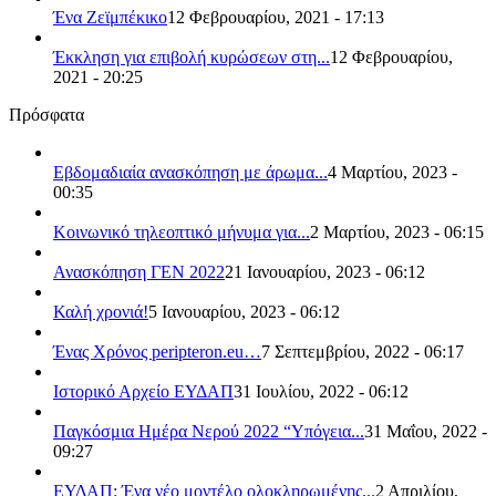
Ένα Ζεϊμπέκικο
12 Φεβρουαρίου, 2021 - 17:13
Έκκληση για επιβολή κυρώσεων στη...
12 Φεβρουαρίου,
2021 - 20:25
Πρόσφατα
Εβδομαδιαία ανασκόπηση με άρωμα...
4 Μαρτίου, 2023 -
00:35
Κοινωνικό τηλεοπτικό μήνυμα για...
2 Μαρτίου, 2023 - 06:15
Ανασκόπηση ΓΕΝ 2022
21 Ιανουαρίου, 2023 - 06:12
Καλή χρονιά!
5 Ιανουαρίου, 2023 - 06:12
Ένας Χρόνος peripteron.eu…
7 Σεπτεμβρίου, 2022 - 06:17
Ιστορικό Αρχείο ΕΥΔΑΠ
31 Ιουλίου, 2022 - 06:12
Παγκόσμια Ημέρα Νερού 2022 “Υπόγεια...
31 Μαΐου, 2022 -
09:27
ΕΥΔΑΠ: Ένα νέο μοντέλο ολοκληρωμένης...
2 Απριλίου,