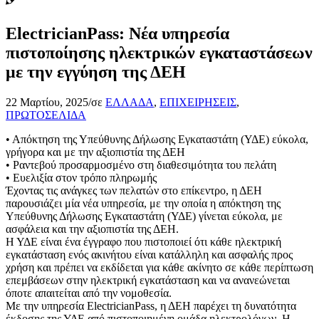
ElectricianPass: Νέα υπηρεσία
πιστοποίησης ηλεκτρικών εγκαταστάσεων
με την εγγύηση της ΔΕΗ
22 Μαρτίου, 2025
/
σε
ΕΛΛΑΔΑ
,
ΕΠΙΧΕΙΡΗΣΕΙΣ
,
ΠΡΩΤΟΣΕΛΙΔΑ
• Απόκτηση της Υπεύθυνης Δήλωσης Εγκαταστάτη (ΥΔΕ) εύκολα,
γρήγορα και με την αξιοπιστία της ΔΕΗ
• Ραντεβού προσαρμοσμένο στη διαθεσιμότητα του πελάτη
• Ευελιξία στον τρόπο πληρωμής
Έχοντας τις ανάγκες των πελατών στο επίκεντρο, η ΔΕΗ
παρουσιάζει μία νέα υπηρεσία, με την οποία η απόκτηση της
Υπεύθυνης Δήλωσης Εγκαταστάτη (ΥΔΕ) γίνεται εύκολα, με
ασφάλεια και την αξιοπιστία της ΔΕΗ.
Η ΥΔΕ είναι ένα έγγραφο που πιστοποιεί ότι κάθε ηλεκτρική
εγκατάσταση ενός ακινήτου είναι κατάλληλη και ασφαλής προς
χρήση και πρέπει να εκδίδεται για κάθε ακίνητο σε κάθε περίπτωση
επεμβάσεων στην ηλεκτρική εγκατάσταση και να ανανεώνεται
όποτε απαιτείται από την νομοθεσία.
Με την υπηρεσία ElectricianPass, η ΔΕΗ παρέχει τη δυνατότητα
έκδοσης της ΥΔΕ από πιστοποιημένη ομάδα ηλεκτρολόγων. Η