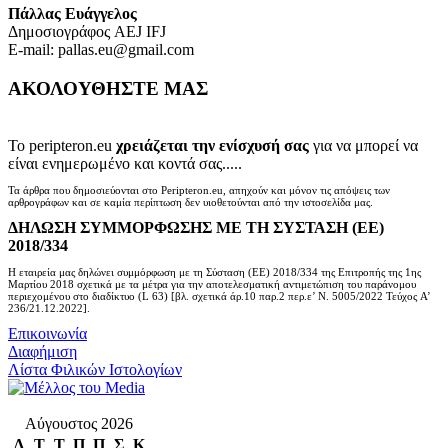
Πάλλας Ευάγγελος
Δημοσιογράφος AEJ ΙFJ
E-mail: pallas.eu@gmail.com
ΑΚΟΛΟΥΘΗΣΤΕ ΜΑΣ
Το peripteron.eu
χρειάζεται την ενίσχυσή σας
για να μπορεί να
είναι ενημερωμένο και κοντά σας.....
Τα άρθρα που δημοσιεύονται στο Peripteron.eu, απηχούν και μόνον τις απόψεις των
αρθρογράφων και σε καμία περίπτωση δεν υιοθετούνται από την ιστοσελίδα μας.
ΔΗΛΩΣΗ ΣΥΜΜΟΡΦΩΣΗΣ ΜΕ ΤΗ ΣΥΣΤΑΣΗ (ΕΕ)
2018/334
Η εταιρεία μας δηλώνει συμμόρφωση με τη Σύσταση (ΕΕ) 2018/334 της Επιτροπής της 1ης
Μαρτίου 2018 σχετικά με τα μέτρα για την αποτελεσματική αντιμετώπιση του παράνομου
περιεχομένου στο διαδίκτυο (L 63) [βλ. σχετικά άρ.10 παρ.2 περ.ε’ Ν. 5005/2022 Τεύχος A’
236/21.12.2022].
Επικοινωνία
Διαφήμιση
Λίστα Φιλικών Ιστολογίων
Αύγουστος 2026
Δ
Τ
Τ
Π
Π
Σ
Κ