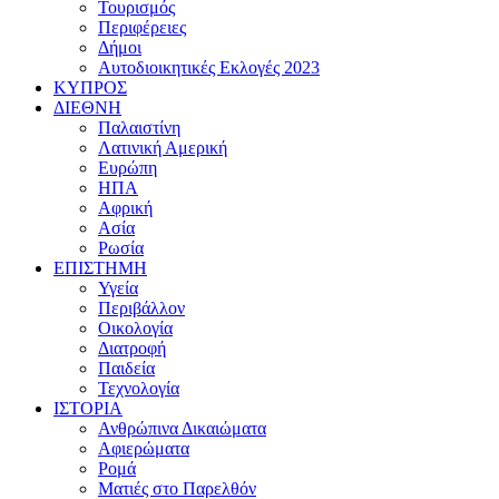
Τουρισμός
Περιφέρειες
Δήμοι
Αυτοδιοικητικές Εκλογές 2023
ΚΥΠΡΟΣ
ΔΙΕΘΝΗ
Παλαιστίνη
Λατινική Αμερική
Ευρώπη
ΗΠΑ
Αφρική
Ασία
Ρωσία
ΕΠΙΣΤΗΜΗ
Υγεία
Περιβάλλον
Οικολογία
Διατροφή
Παιδεία
Τεχνολογία
ΙΣΤΟΡΙΑ
Ανθρώπινα Δικαιώματα
Αφιερώματα
Ρομά
Ματιές στο Παρελθόν