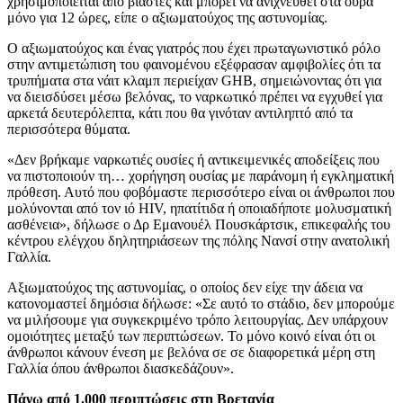
χρησιμοποιείται από βιαστές και μπορεί να ανιχνευθεί στα ούρα
μόνο για 12 ώρες, είπε ο αξιωματούχος της αστυνομίας.
Ο αξιωματούχος και ένας γιατρός που έχει πρωταγωνιστικό ρόλο
στην αντιμετώπιση του φαινομένου εξέφρασαν αμφιβολίες ότι τα
τρυπήματα στα νάιτ κλαμπ περιείχαν GHB, σημειώνοντας ότι για
να διεισδύσει μέσω βελόνας, το ναρκωτικό πρέπει να εγχυθεί για
αρκετά δευτερόλεπτα, κάτι που θα γινόταν αντιληπτό από τα
περισσότερα θύματα.
«Δεν βρήκαμε ναρκωτιές ουσίες ή αντικειμενικές αποδείξεις που
να πιστοποιούν τη… χορήγηση ουσίας με παράνομη ή εγκληματική
πρόθεση. Αυτό που φοβόμαστε περισσότερο είναι οι άνθρωποι που
μολύνονται από τον ιό HIV, ηπατίτιδα ή οποιαδήποτε μολυσματική
ασθένεια», δήλωσε ο Δρ Eμανουέλ Πουσκάρτσικ, επικεφαλής του
κέντρου ελέγχου δηλητηριάσεων της πόλης Nανσί στην ανατολική
Γαλλία.
Αξιωματούχος της αστυνομίας, ο οποίος δεν είχε την άδεια να
κατονομαστεί δημόσια δήλωσε: «Σε αυτό το στάδιο, δεν μπορούμε
να μιλήσουμε για συγκεκριμένο τρόπο λειτουργίας. Δεν υπάρχουν
ομοιότητες μεταξύ των περιπτώσεων. Το μόνο κοινό είναι ότι οι
άνθρωποι κάνουν ένεση με βελόνα σε σε διαφορετικά μέρη στη
Γαλλία όπου άνθρωποι διασκεδάζουν».
Πάνω από 1.000 περιπτώσεις στη Βρετανία