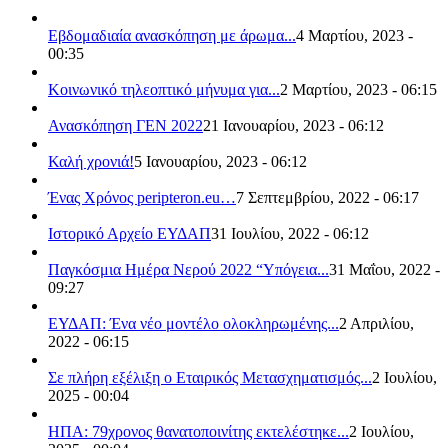
Εβδομαδιαία ανασκόπηση με άρωμα...
4 Μαρτίου, 2023 -
00:35
Κοινωνικό τηλεοπτικό μήνυμα για...
2 Μαρτίου, 2023 - 06:15
Ανασκόπηση ΓΕΝ 2022
21 Ιανουαρίου, 2023 - 06:12
Καλή χρονιά!
5 Ιανουαρίου, 2023 - 06:12
Ένας Χρόνος peripteron.eu…
7 Σεπτεμβρίου, 2022 - 06:17
Ιστορικό Αρχείο ΕΥΔΑΠ
31 Ιουλίου, 2022 - 06:12
Παγκόσμια Ημέρα Νερού 2022 “Υπόγεια...
31 Μαΐου, 2022 -
09:27
ΕΥΔΑΠ: Ένα νέο μοντέλο ολοκληρωμένης...
2 Απριλίου,
2022 - 06:15
Σε πλήρη εξέλιξη ο Εταιρικός Μετασχηματισμός...
2 Ιουλίου,
2025 - 00:04
ΗΠΑ: 79χρονος θανατοποινίτης εκτελέστηκε...
2 Ιουλίου,