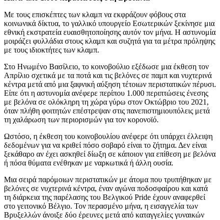
Με τους επισκέπτες των κλαμπ να εκφράζουν φόβους στα
κοινωνικά δίκτυα, το γαλλικό υπουργείο Εσωτερικών ξεκίνησε μια
εθνική εκστρατεία ευαισθητοποίησης αυτόν τον μήνα. Η αστυνομία
μοιράζει φυλλάδια στους κλαμπ και συζητά για τα μέτρα πρόληψης
με τους ιδιοκτήτες των κλαμπ.
Στο Ηνωμένο Βασίλειο, το κοινοβούλιο εξέδωσε μια έκθεση τον
Απρίλιο σχετικά με τα ποτά και τις βελόνες σε παμπ και νυχτερινά
κέντρα μετά από μια ξαφνική αύξηση τέτοιων περιστατικών πέρυσι.
Είπε ότι η αστυνομία ανέφερε περίπου 1.000 περιπτώσεις ένεσης
με βελόνα σε ολόκληρη τη χώρα γύρω στον Οκτώβριο του 2021,
όταν πλήθη φοιτητών επέστρεψαν στις πανεπιστημιουπόλεις μετά
τη χαλάρωση των περιορισμών για τον κορονοϊό.
Ωστόσο, η έκθεση του κοινοβουλίου ανέφερε ότι υπάρχει έλλειψη
δεδομένων για να κριθεί πόσο σοβαρό είναι το ζήτημα. Δεν είναι
ξεκάθαρο αν έχει ασκηθεί δίωξη σε κάποιον για επίθεση με βελόνα
ή πόσα θύματα ενέθηκαν με ναρκωτικά ή άλλη ουσία.
Μια σειρά παρόμοιων περιστατικών με άτομα που τρυπήθηκαν με
βελόνες σε νυχτερινά κέντρα, έναν αγώνα ποδοσφαίρου και κατά
τη διάρκεια της παρέλασης του Βελγικού Pride έχουν αναφερθεί
στο γειτονικό Βέλγιο. Τον περασμένο μήνα, η εισαγγελία των
Βρυξελλών άνοιξε δύο έρευνες μετά από καταγγελίες γυναικών