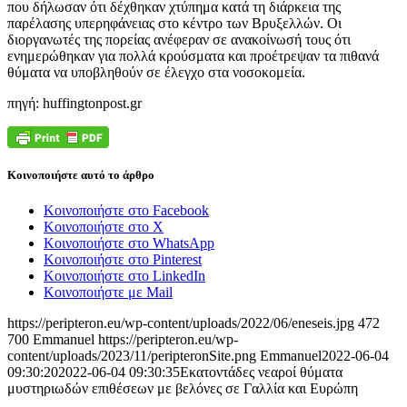
που δήλωσαν ότι δέχθηκαν χτύπημα κατά τη διάρκεια της
παρέλασης υπερηφάνειας στο κέντρο των Βρυξελλών. Οι
διοργανωτές της πορείας ανέφεραν σε ανακοίνωσή τους ότι
ενημερώθηκαν για πολλά κρούσματα και προέτρεψαν τα πιθανά
θύματα να υποβληθούν σε έλεγχο στα νοσοκομεία.
πηγή: huffingtonpost.gr
Κοινοποιήστε αυτό το άρθρο
Κοινοποιήστε στο Facebook
Κοινοποιήστε στο X
Κοινοποιήστε στο WhatsApp
Κοινοποιήστε στο Pinterest
Κοινοποιήστε στο LinkedIn
Κοινοποιήστε με Mail
https://peripteron.eu/wp-content/uploads/2022/06/eneseis.jpg
472
700
Emmanuel
https://peripteron.eu/wp-
content/uploads/2023/11/peripteronSite.png
Emmanuel
2022-06-04
09:30:20
2022-06-04 09:30:35
Εκατοντάδες νεαροί θύματα
μυστηριωδών επιθέσεων με βελόνες σε Γαλλία και Ευρώπη