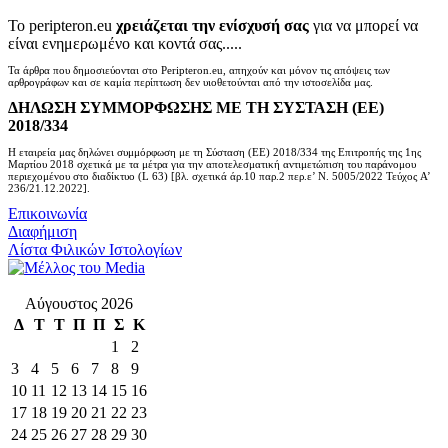
Το peripteron.eu
χρειάζεται την ενίσχυσή σας
για να μπορεί να
είναι ενημερωμένο και κοντά σας.....
Τα άρθρα που δημοσιεύονται στο Peripteron.eu, απηχούν και μόνον τις απόψεις των
αρθρογράφων και σε καμία περίπτωση δεν υιοθετούνται από την ιστοσελίδα μας.
ΔΗΛΩΣΗ ΣΥΜΜΟΡΦΩΣΗΣ ΜΕ ΤΗ ΣΥΣΤΑΣΗ (ΕΕ)
2018/334
Η εταιρεία μας δηλώνει συμμόρφωση με τη Σύσταση (ΕΕ) 2018/334 της Επιτροπής της 1ης
Μαρτίου 2018 σχετικά με τα μέτρα για την αποτελεσματική αντιμετώπιση του παράνομου
περιεχομένου στο διαδίκτυο (L 63) [βλ. σχετικά άρ.10 παρ.2 περ.ε’ Ν. 5005/2022 Τεύχος A’
236/21.12.2022].
Επικοινωνία
Διαφήμιση
Λίστα Φιλικών Ιστολογίων
Αύγουστος 2026
Δ
Τ
Τ
Π
Π
Σ
Κ
1
2
3
4
5
6
7
8
9
10
11
12
13
14
15
16
17
18
19
20
21
22
23
24
25
26
27
28
29
30