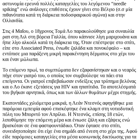
αστυνομία ερευνά πολλές καταγγελίες του λεγόμενου “needle
spiking” ενώ ανάλογες επιθέσεις έχουν γίνει στο Βέλγιο (σ.σ μία
πιθανότατα κατά τη διάρκεια ποδοσφαιρικού αγώνα) και στην
Ολλανδία.
Στις 4 Μαΐου, ο 18χρονος Toμά Λο παρακολούθησε μια συναυλία
ραπ στη Λιλ στη βόρεια Γαλλία, όπου κάπνισε λίγη μαριχουάνα και
ήπιε λίγο αλκοόλ κατά τη διάρκεια της. Όταν επέστρεψε στο σπίτι,
είπε στο Associated Press, ένιωθε ζαλάδα και πονοκέφαλο – και
εντόπισε μια παράξενη μικρή παρακέντηση δέρματος στο χέρι του
και έναν μώλωπα.
Το επόμενο πρωί, τα συμπτώματα δεν εξαφανίστηκαν και ο νεαρός
πήγε στον γιατρό του, ο οποίος τον συμβούλεψε να πάει στα
επείγοντα. Οι γιατροί επιβεβαίωσαν ενδείξεις για τρύπημα βελόνας
και ο Λο έκανε εξετάσεις για HIV και ηπατίτιδα. Τα αποτελέσματά
του βγήκαν αρνητικά, όπως και των άλλων θυμάτων μέχρι στιγμής.
Εκατοντάδες χιλιόμετρα μακριά, η Λεάν Nτεσνός αφηγήθηκε μια
παρόμοια εμπειρία αφού επισκέφτηκε ένα κλαμπ στη νοτιοδυτική
πόλη του Μπορντό τον Απρίλιο. Η Ντεσνός, επίσης 18 ετών,
λιποθύμησε την επόμενη μέρα και ένιωσε ζάλη και εξάψεις ενώ
βρισκόταν σε ένα φαστφουντάδικο. Όταν έφτασε στο σπίτι,
συνειδητοποίησε ότι είχε ένα σημάδι από ένεση στο χέρι της. Αφού
είδε παρόμοιες καταγγελίες στα μέσα κοινωνικής δικτύωσης για τα