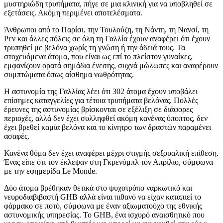
μυστηριώδη τρυπήματα, πήγε σε μια κλινική για να υποβληθεί σε
εξετάσεις. Ακόμη περιμένει αποτελέσματα.
Άνθρωποι από το Παρίσι, την Τουλούζη, τη Νάντη, τη Νανσί, τη
Ρεν και άλλες πόλεις σε όλη τη Γαλλία έχουν αναφέρει ότι έχουν
τρυπηθεί με βελόνα χωρίς τη γνώση ή την άδειά τους. Τα
στοχευόμενα άτομα, που είναι ως επί το πλείστον γυναίκες,
εμφανίζουν ορατά σημάδια ένεσης, συχνά μώλωπες και αναφέρουν
συμπτώματα όπως αίσθημα νωθρότητας.
Η αστυνομία της Γαλλίας λέει ότι 302 άτομα έχουν υποβάλει
επίσημες καταγγελίες για τέτοια τρυπήματα βελόνας. Πολλές
έρευνες της αστυνομίας βρίσκονται σε εξέλιξη σε διάφορες
περιοχές, αλλά δεν έχει συλληφθεί ακόμη κανένας ύποπτος, δεν
έχει βρεθεί καμία βελόνα και το κίνητρο των δραστών παραμένει
ασαφές.
Κανένα θύμα δεν έχει αναφέρει μέχρι στιγμής σεξουαλική επίθεση.
Ένας είπε ότι τον έκλεψαν στη Γκρενόμπλ τον Απρίλιο, σύμφωνα
με την εφημερίδα Le Monde.
Δύο άτομα βρέθηκαν θετικά στο ψυχοτρόπο ναρκωτικό και
νευροδιαβιβαστή GHB αλλά είναι πιθανό να είχαν καταπιεί το
φάρμακο σε ποτό, σύμφωνα με έναν αξιωματούχο της εθνικής
αστυνομικής υπηρεσίας. Το GHB, ένα ισχυρό αναισθητικό που