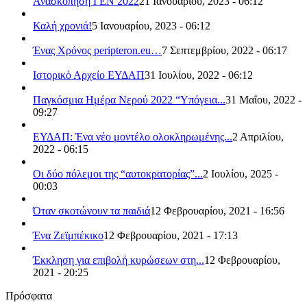
Ανασκόπηση ΓΕΝ 2022
21 Ιανουαρίου, 2023 - 06:12
Καλή χρονιά!
5 Ιανουαρίου, 2023 - 06:12
Ένας Χρόνος peripteron.eu…
7 Σεπτεμβρίου, 2022 - 06:17
Ιστορικό Αρχείο ΕΥΔΑΠ
31 Ιουλίου, 2022 - 06:12
Παγκόσμια Ημέρα Νερού 2022 “Υπόγεια...
31 Μαΐου, 2022 -
09:27
ΕΥΔΑΠ: Ένα νέο μοντέλο ολοκληρωμένης...
2 Απριλίου,
2022 - 06:15
Οι δύο πόλεμοι της “αυτοκρατορίας”...
2 Ιουλίου, 2025 -
00:03
Όταν σκοτώνουν τα παιδιά
12 Φεβρουαρίου, 2021 - 16:56
Ένα Ζεϊμπέκικο
12 Φεβρουαρίου, 2021 - 17:13
Έκκληση για επιβολή κυρώσεων στη...
12 Φεβρουαρίου,
2021 - 20:25
Πρόσφατα