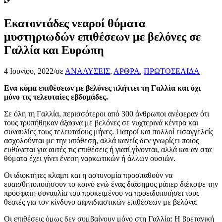
Εκατοντάδες νεαροί θύματα
μυστηριωδών επιθέσεων με βελόνες σε
Γαλλία και Ευρώπη
4 Ιουνίου, 2022
/
σε
ΑΝΑΛΥΣΕΙΣ
,
ΑΡΘΡΑ
,
ΠΡΩΤΟΣΕΛΙΔΑ
Ενα κύμα επιθέσεων με βελόνες πλήττει τη Γαλλία και όχι
μόνο τις τελευταίες εβδομάδες.
Σε όλη τη Γαλλία, περισσότεροι από 300 άνθρωποι ανέφεραν ότι
τους τρυπήθηκαν άξαφνα με βελόνες σε νυχτερινά κέντρα και
συναυλίες τους τελευταίους μήνες. Γιατροί και πολλοί εισαγγελείς
ασχολούνται με την υπόθεση, αλλά κανείς δεν γνωρίζει ποιος
ευθύνεται για αυτές τις επιθέσεις ή γιατί γίνονται, αλλά και αν στα
θύματα έχει γίνει ένεση ναρκωτικών ή άλλων ουσιών.
Οι ιδιοκτήτες κλαμπ και η αστυνομία προσπαθούν να
ευαισθητοποιήσουν το κοινό ενώ ένας διάσημος ράπερ διέκοψε την
πρόσφατη συναυλία του προκειμένου να προειδοποιήσει τους
θεατές για τον κίνδυνο αιφνιδιαστικών επιθέσεων με βελόνα.
Οι επιθέσεις όμως δεν συμβαίνουν μόνο στη Γαλλία: Η βρετανική