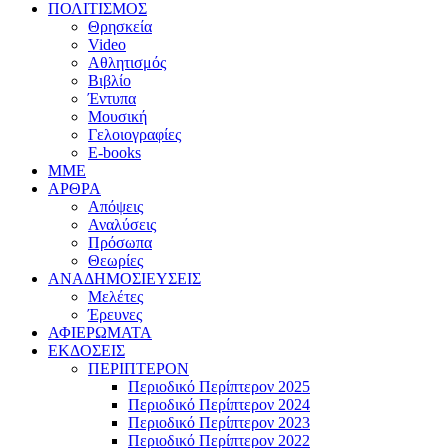
ΠΟΛΙΤΙΣΜΟΣ
Θρησκεία
Video
Αθλητισμός
Βιβλίο
Έντυπα
Μουσική
Γελοιογραφίες
E-books
MME
ΑΡΘΡΑ
Απόψεις
Αναλύσεις
Πρόσωπα
Θεωρίες
ΑΝΑΔΗΜΟΣΙΕΥΣΕΙΣ
Μελέτες
Έρευνες
ΑΦΙΕΡΩΜΑΤΑ
ΕΚΔΟΣΕΙΣ
ΠΕΡΙΠΤΕΡΟΝ
Περιοδικό Περίπτερον 2025
Περιοδικό Περίπτερον 2024
Περιοδικό Περίπτερον 2023
Περιοδικό Περίπτερον 2022