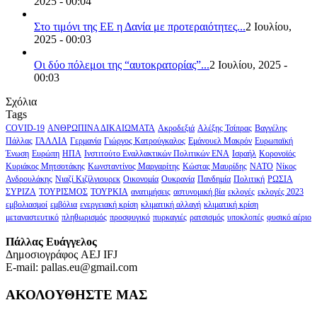
2025 - 00:04
Στο τιμόνι της ΕΕ η Δανία με προτεραιότητες...
2 Ιουλίου,
2025 - 00:03
Οι δύο πόλεμοι της “αυτοκρατορίας”...
2 Ιουλίου, 2025 -
00:03
Σχόλια
Tags
COVID-19
ΑΝΘΡΩΠΙΝΑ ΔΙΚΑΙΩΜΑΤΑ
Ακροδεξιά
Αλέξης Τσίπρας
Βαγγέλης
Πάλλας
ΓΑΛΛΙΑ
Γερμανία
Γιώργος Κατρούγκαλος
Εμάνουελ Μακρόν
Ευρωπαϊκή
Ένωση
Ευρώπη
ΗΠΑ
Ινστιτούτο Εναλλακτικών Πολιτικών ΕΝΑ
Ισραήλ
Κορονοϊός
Κυριάκος Μητσοτάκης
Κωνσταντίνος Μαργαρίτης
Κώστας Μαυρίδης
ΝΑΤΟ
Νίκος
Ανδρουλάκης
Νιαζί Κιζίλγιουρεκ
Οικονομία
Ουκρανία
Πανδημία
Πολιτική
ΡΩΣΙΑ
ΣΥΡΙΖΑ
ΤΟΥΡΙΣΜΟΣ
ΤΟΥΡΚΙΑ
ανατιμήσεις
αστυνομική βία
εκλογές
εκλογές 2023
εμβολιασμοί
εμβόλια
ενεργειακή κρίση
κλιματική αλλαγή
κλιματική κρίση
μεταναστευτικό
πληθωρισμός
προσφυγικό
πυρκαγιές
ρατσισμός
υποκλοπές
φυσικό αέριο
Πάλλας Ευάγγελος
Δημοσιογράφος AEJ ΙFJ
E-mail: pallas.eu@gmail.com
ΑΚΟΛΟΥΘΗΣΤΕ ΜΑΣ