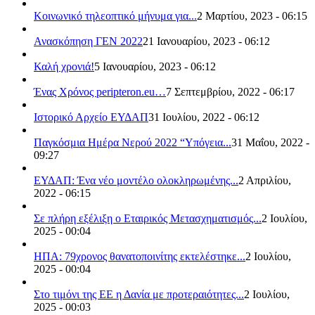
Κοινωνικό τηλεοπτικό μήνυμα για...
2 Μαρτίου, 2023 - 06:15
Ανασκόπηση ΓΕΝ 2022
21 Ιανουαρίου, 2023 - 06:12
Καλή χρονιά!
5 Ιανουαρίου, 2023 - 06:12
Ένας Χρόνος peripteron.eu…
7 Σεπτεμβρίου, 2022 - 06:17
Ιστορικό Αρχείο ΕΥΔΑΠ
31 Ιουλίου, 2022 - 06:12
Παγκόσμια Ημέρα Νερού 2022 “Υπόγεια...
31 Μαΐου, 2022 -
09:27
ΕΥΔΑΠ: Ένα νέο μοντέλο ολοκληρωμένης...
2 Απριλίου,
2022 - 06:15
Σε πλήρη εξέλιξη ο Εταιρικός Μετασχηματισμός...
2 Ιουλίου,
2025 - 00:04
ΗΠΑ: 79χρονος θανατοποινίτης εκτελέστηκε...
2 Ιουλίου,
2025 - 00:04
Στο τιμόνι της ΕΕ η Δανία με προτεραιότητες...
2 Ιουλίου,
2025 - 00:03