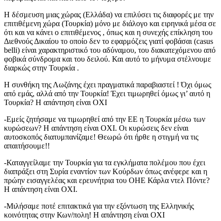
Η δέσμευση μιας χώρας (Ελλάδα) να επιλύσει τις διαφορές με την
επιτιθέμενη χώρα (Τουρκία) μόνο με διάλογο και ειρηνικά μέσα σε
ότι και να κάνει ο επιτιθέμενος , όπως και η συνεχής επίκληση του
Διεθνούς Δικαίου το οποίο δεν το εφαρμόζεις γιατί φοβάσαι (casus
belli) είναι χαρακτηριστικό του αδύναμου, του διακατεχόμενου από
φοβικά σύνδρομα και του δειλού. Και αυτό το μήνυμα στέλνουμε
διαρκώς στην Τουρκία .
Η συνθήκη της Λωζάνης έχει πραγματικά παραβιαστεί ! Όχι όμως
από εμάς, αλλά από την Τουρκία! Έχει τιμωρηθεί όμως γι’ αυτό η
Τουρκία? Η απάντηση είναι ΟΧΙ
-Εμείς ζητήσαμε να τιμωρηθεί από την ΕΕ η Τουρκία μέσω των
κυρώσεων? Η απάντηση είναι ΟΧΙ. Οι κυρώσεις δεν είναι
αυτοσκοπός διατυμπανίζαμε! Θεωρώ ότι ήρθε η στιγμή να τις
απαιτήσουμε!!
-Καταγγείλαμε την Τουρκία για τα εγκλήματα πολέμου που έχει
διαπράξει στη Συρία εναντίον των Κούρδων όπως ανέφερε και η
πρώην εισαγγελέας και ερευνήτρια του ΟΗΕ Κάρλα ντελ Πόντε?
Η απάντηση είναι ΟΧΙ.
-Μιλήσαμε ποτέ επιτακτικά για την εξόντωση της Ελληνικής
κοινότητας στην Κων/πολη! Η απάντηση είναι ΟΧΙ