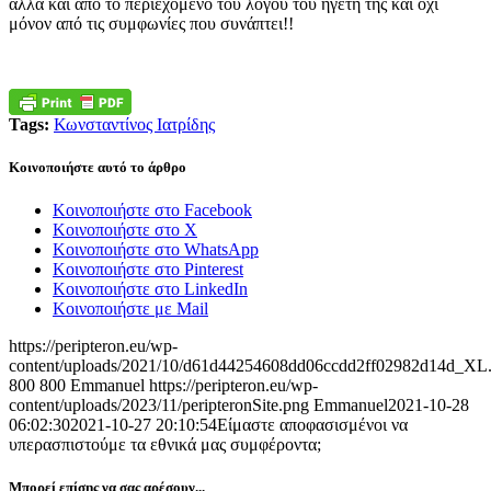
αλλά και από το περιεχόμενο του λόγου του ηγέτη της και όχι
μόνον από τις συμφωνίες που συνάπτει!!
Tags:
Κωνσταντίνος Ιατρίδης
Κοινοποιήστε αυτό το άρθρο
Κοινοποιήστε στο Facebook
Κοινοποιήστε στο X
Κοινοποιήστε στο WhatsApp
Κοινοποιήστε στο Pinterest
Κοινοποιήστε στο LinkedIn
Κοινοποιήστε με Mail
https://peripteron.eu/wp-
content/uploads/2021/10/d61d44254608dd06ccdd2ff02982d14d_XL.
800
800
Emmanuel
https://peripteron.eu/wp-
content/uploads/2023/11/peripteronSite.png
Emmanuel
2021-10-28
06:02:30
2021-10-27 20:10:54
Είμαστε αποφασισμένοι να
υπερασπιστούμε τα εθνικά μας συμφέροντα;
Μπορεί επίσης να σας αρέσουν...