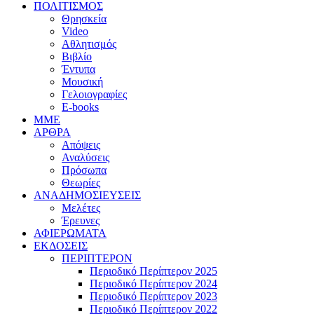
ΠΟΛΙΤΙΣΜΟΣ
Θρησκεία
Video
Αθλητισμός
Βιβλίο
Έντυπα
Μουσική
Γελοιογραφίες
E-books
MME
ΑΡΘΡΑ
Απόψεις
Αναλύσεις
Πρόσωπα
Θεωρίες
ΑΝΑΔΗΜΟΣΙΕΥΣΕΙΣ
Μελέτες
Έρευνες
ΑΦΙΕΡΩΜΑΤΑ
ΕΚΔΟΣΕΙΣ
ΠΕΡΙΠΤΕΡΟΝ
Περιοδικό Περίπτερον 2025
Περιοδικό Περίπτερον 2024
Περιοδικό Περίπτερον 2023
Περιοδικό Περίπτερον 2022