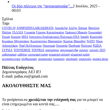
Οι δύο πόλεμοι της “αυτοκρατορίας”...
2 Ιουλίου, 2025 -
00:03
Σχόλια
Tags
COVID-19
ΑΝΘΡΩΠΙΝΑ ΔΙΚΑΙΩΜΑΤΑ
Ακροδεξιά
Αλέξης Τσίπρας
Βαγγέλης
Πάλλας
ΓΑΛΛΙΑ
Γερμανία
Γιώργος Κατρούγκαλος
Εμάνουελ Μακρόν
Ευρωπαϊκή
Ένωση
Ευρώπη
ΗΠΑ
Ινστιτούτο Εναλλακτικών Πολιτικών ΕΝΑ
Ισραήλ
Κορονοϊός
Κυριάκος Μητσοτάκης
Κωνσταντίνος Μαργαρίτης
Κώστας Μαυρίδης
ΝΑΤΟ
Νίκος
Ανδρουλάκης
Νιαζί Κιζίλγιουρεκ
Οικονομία
Ουκρανία
Πανδημία
Πολιτική
ΡΩΣΙΑ
ΣΥΡΙΖΑ
ΤΟΥΡΙΣΜΟΣ
ΤΟΥΡΚΙΑ
ανατιμήσεις
αστυνομική βία
εκλογές
εκλογές 2023
εμβολιασμοί
εμβόλια
ενεργειακή κρίση
κλιματική αλλαγή
κλιματική κρίση
μεταναστευτικό
πληθωρισμός
προσφυγικό
πυρκαγιές
ρατσισμός
υποκλοπές
φυσικό αέριο
Πάλλας Ευάγγελος
Δημοσιογράφος AEJ ΙFJ
E-mail: pallas.eu@gmail.com
ΑΚΟΛΟΥΘΗΣΤΕ ΜΑΣ
Το peripteron.eu
χρειάζεται την ενίσχυσή σας
για να μπορεί να
είναι ενημερωμένο και κοντά σας.....