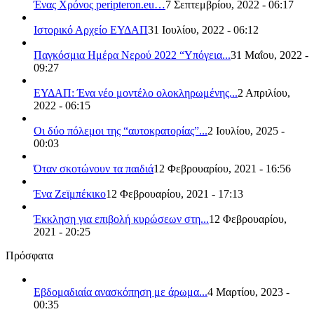
Ένας Χρόνος peripteron.eu…
7 Σεπτεμβρίου, 2022 - 06:17
Ιστορικό Αρχείο ΕΥΔΑΠ
31 Ιουλίου, 2022 - 06:12
Παγκόσμια Ημέρα Νερού 2022 “Υπόγεια...
31 Μαΐου, 2022 -
09:27
ΕΥΔΑΠ: Ένα νέο μοντέλο ολοκληρωμένης...
2 Απριλίου,
2022 - 06:15
Οι δύο πόλεμοι της “αυτοκρατορίας”...
2 Ιουλίου, 2025 -
00:03
Όταν σκοτώνουν τα παιδιά
12 Φεβρουαρίου, 2021 - 16:56
Ένα Ζεϊμπέκικο
12 Φεβρουαρίου, 2021 - 17:13
Έκκληση για επιβολή κυρώσεων στη...
12 Φεβρουαρίου,
2021 - 20:25
Πρόσφατα
Εβδομαδιαία ανασκόπηση με άρωμα...
4 Μαρτίου, 2023 -
00:35