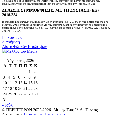
Τα άρθρα που δημοσιεύονται στο Peripteron.eu, απηχούν και μόνον τις απόψεις των
αρθρογράφων και σε καμία περίπτωση δεν υιοθετούνται από την ιστοσελίδα μας.
ΔΗΛΩΣΗ ΣΥΜΜΟΡΦΩΣΗΣ ΜΕ ΤΗ ΣΥΣΤΑΣΗ (ΕΕ)
2018/334
Η εταιρεία μας δηλώνει συμμόρφωση με τη Σύσταση (ΕΕ) 2018/334 της Επιτροπής της 1ης
Μαρτίου 2018 σχετικά με τα μέτρα για την αποτελεσματική αντιμετώπιση του παράνομου
περιεχομένου στο διαδίκτυο (L 63) [βλ. σχετικά άρ.10 παρ.2 περ.ε’ Ν. 5005/2022 Τεύχος A’
236/21.12.2022].
Επικοινωνία
Διαφήμιση
Λίστα Φιλικών Ιστολογίων
Αύγουστος 2026
Δ
Τ
Τ
Π
Π
Σ
Κ
1
2
3
4
5
6
7
8
9
10
11
12
13
14
15
16
17
18
19
20
21
22
23
24
25
26
27
28
29
30
31
« Ιούλ
© ΠΕΡΙΠΤΕΡΟΝ 2022-
2026 | Με την Επιφύλαξη Παντός
Δικαιώματος
| created by: Deltagraphix