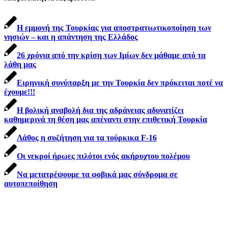
Η εμμονή της Τουρκίας για αποστρατιωτικοποίηση των
νησιών – και η απάντηση της Ελλάδος
26 χρόνια από την κρίση των Ιμίων δεν μάθαμε από τα
λάθη μας
Ειρηνική συνύπαρξη με την Τουρκία δεν πρόκειται ποτέ να
έχουμε!!!
Η βολική αναβολή δια της αδράνειας αδυνατίζει
καθημερινά τη θέση μας απέναντι στην επιθετική Τουρκία
Λάθος η συζήτηση για τα τούρκικα F-16
Οι νεκροί ήρωες πιλότοι ενός ακήρυχτου πολέμου
Να μετατρέψουμε τα φοβικά μας σύνδρομα σε
αυτοπεποίθηση