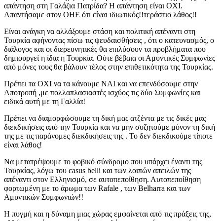
απάντηση στη Γαλάζια Πατρίδα? Η απάντηση είναι ΟΧΙ.
Απαντήσαμε στον ΟΗΕ ότι είναι ιδιωτικός!!τεράστιο λάθος!!
Είναι ανάγκη να αλλάξουμε στάση και πολιτική απέναντι στη
Τουρκία αφήνοντας πίσω τις ψευδαισθήσεις , ότι ο κατευνασμός, ο
διάλογος και οι διερευνητικές θα επιλύσουν τα προβλήματα που
δημιουργεί η ίδια η Τουρκία. Ούτε βέβαια οι Αμυντικές Συμφωνίες
από μόνες τους θα βάλουν τέλος στην επιθετικότητα της Τουρκίας.
Πρέπει τα ΟΧΙ να τα κάνουμε ΝΑΙ και να επενδύσουμε στην
Αποτροπή ,με πολλαπλασιαστές ισχύος τις δύο Συμφωνίες και
ειδικά αυτή με τη Γαλλία!
Πρέπει να διαμορφώσουμε τη δική μας ατζέντα με τις δικές μας
διεκδικήσεις από την Τουρκία και να μην συζητούμε μόνον τη δική
της με τις παράνομες διεκδικήσεις της . Το δεν διεκδικούμε τίποτε
είναι λάθος!
Να μετατρέψουμε το φοβικό σύνδρομο που υπάρχει έναντι της
Τουρκίας, λόγω του casus belli και των λοιπών απειλών της
απέναντι στον Ελληνισμό, σε αυτοπεποίθηση. Αυτοπεποίθηση
φορτωμένη με το άρωμα των Rafale , των Belharra και των
Αμυντικών Συμφωνιών!!
Η πυγμή και η δύναμη μιας χώρας εμφαίνεται από τις πράξεις της,