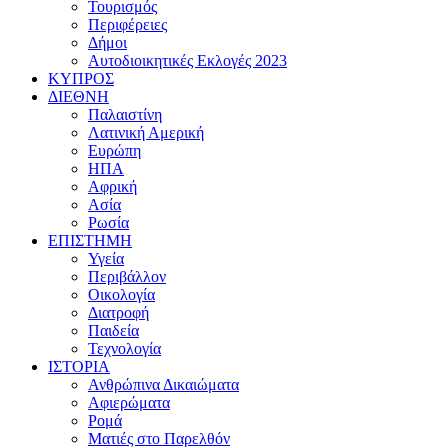
Τουρισμός
Περιφέρειες
Δήμοι
Αυτοδιοικητικές Εκλογές 2023
ΚΥΠΡΟΣ
ΔΙΕΘΝΗ
Παλαιστίνη
Λατινική Αμερική
Ευρώπη
ΗΠΑ
Αφρική
Ασία
Ρωσία
ΕΠΙΣΤΗΜΗ
Υγεία
Περιβάλλον
Οικολογία
Διατροφή
Παιδεία
Τεχνολογία
ΙΣΤΟΡΙΑ
Ανθρώπινα Δικαιώματα
Αφιερώματα
Ρομά
Ματιές στο Παρελθόν