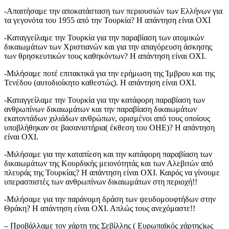
-Απαιτήσαμε την αποκατάσταση των περιουσιών των Ελλήνων για
τα γεγονότα του 1955 από την Τουρκία? Η απάντηση είναι ΟΧΙ
-Καταγγείλαμε την Τουρκία για την παραβίαση των ατομικών
δικαιωμάτων των Χριστιανών και για την απαγόρευση άσκησης
των θρησκευτικών τους καθηκόντων? H απάντηση είναι ΟΧΙ.
-Μιλήσαμε ποτέ επιτακτικά για την ερήμωση της Ίμβρου και της
Τενέδου (αυτοδιοίκητο καθεστώς). Η απάντηση είναι ΟΧΙ.
-Καταγγείλαμε την Τουρκία για την κατάφορη παραβίαση των
ανθρωπίνων δικαιωμάτων και την παραβίαση δικαιωμάτων
εκατοντάδων χιλιάδων ανθρώπων, ορισμένοι από τους οποίους
υποβλήθηκαν σε βασανιστήρια( έκθεση του ΟΗΕ)? Η απάντηση
είναι ΟΧΙ.
-Μιλήσαμε για την καταπίεση και την κατάφορη παραβίαση των
δικαιωμάτων της Κουρδικής μειονότητάς και των Αλεβιτών από
πλευράς της Τουρκίας? Η απάντηση είναι ΟΧΙ. Καιρός να γίνουμε
υπερασπιστές των ανθρωπίνων δικαιωμάτων στη περιοχή!!
-Μιλήσαμε για την παράνομη δράση των ψευδομουφτήδων στην
Θράκη? Η απάντηση είναι ΟΧΙ. Απλώς τους ανεχόμαστε!!
– Προβάλλαμε τον χάρτη της Σεβίλλης ( Ευρωπαϊκός χάρτης)ως