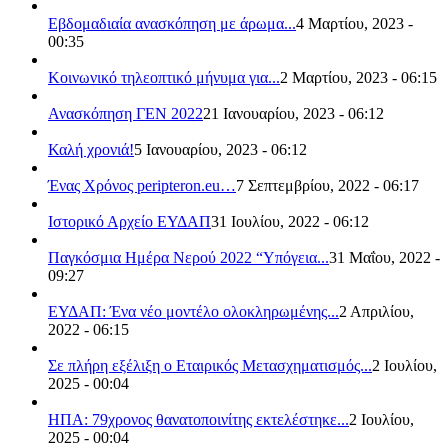
Εβδομαδιαία ανασκόπηση με άρωμα...
4 Μαρτίου, 2023 -
00:35
Κοινωνικό τηλεοπτικό μήνυμα για...
2 Μαρτίου, 2023 - 06:15
Ανασκόπηση ΓΕΝ 2022
21 Ιανουαρίου, 2023 - 06:12
Καλή χρονιά!
5 Ιανουαρίου, 2023 - 06:12
Ένας Χρόνος peripteron.eu…
7 Σεπτεμβρίου, 2022 - 06:17
Ιστορικό Αρχείο ΕΥΔΑΠ
31 Ιουλίου, 2022 - 06:12
Παγκόσμια Ημέρα Νερού 2022 “Υπόγεια...
31 Μαΐου, 2022 -
09:27
ΕΥΔΑΠ: Ένα νέο μοντέλο ολοκληρωμένης...
2 Απριλίου,
2022 - 06:15
Σε πλήρη εξέλιξη ο Εταιρικός Μετασχηματισμός...
2 Ιουλίου,
2025 - 00:04
ΗΠΑ: 79χρονος θανατοποινίτης εκτελέστηκε...
2 Ιουλίου,
2025 - 00:04