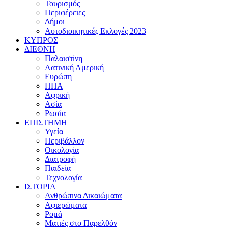
Τουρισμός
Περιφέρειες
Δήμοι
Αυτοδιοικητικές Εκλογές 2023
ΚΥΠΡΟΣ
ΔΙΕΘΝΗ
Παλαιστίνη
Λατινική Αμερική
Ευρώπη
ΗΠΑ
Αφρική
Ασία
Ρωσία
ΕΠΙΣΤΗΜΗ
Υγεία
Περιβάλλον
Οικολογία
Διατροφή
Παιδεία
Τεχνολογία
ΙΣΤΟΡΙΑ
Ανθρώπινα Δικαιώματα
Αφιερώματα
Ρομά
Ματιές στο Παρελθόν