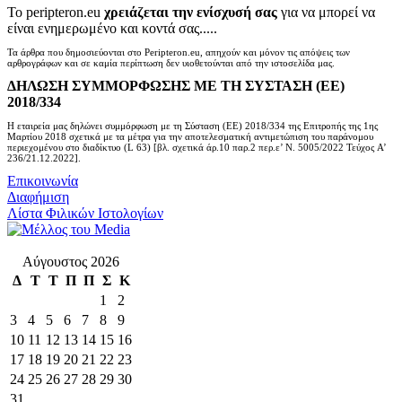
Το peripteron.eu
χρειάζεται την ενίσχυσή σας
για να μπορεί να
είναι ενημερωμένο και κοντά σας.....
Τα άρθρα που δημοσιεύονται στο Peripteron.eu, απηχούν και μόνον τις απόψεις των
αρθρογράφων και σε καμία περίπτωση δεν υιοθετούνται από την ιστοσελίδα μας.
ΔΗΛΩΣΗ ΣΥΜΜΟΡΦΩΣΗΣ ΜΕ ΤΗ ΣΥΣΤΑΣΗ (ΕΕ)
2018/334
Η εταιρεία μας δηλώνει συμμόρφωση με τη Σύσταση (ΕΕ) 2018/334 της Επιτροπής της 1ης
Μαρτίου 2018 σχετικά με τα μέτρα για την αποτελεσματική αντιμετώπιση του παράνομου
περιεχομένου στο διαδίκτυο (L 63) [βλ. σχετικά άρ.10 παρ.2 περ.ε’ Ν. 5005/2022 Τεύχος A’
236/21.12.2022].
Επικοινωνία
Διαφήμιση
Λίστα Φιλικών Ιστολογίων
Αύγουστος 2026
Δ
Τ
Τ
Π
Π
Σ
Κ
1
2
3
4
5
6
7
8
9
10
11
12
13
14
15
16
17
18
19
20
21
22
23
24
25
26
27
28
29
30
31