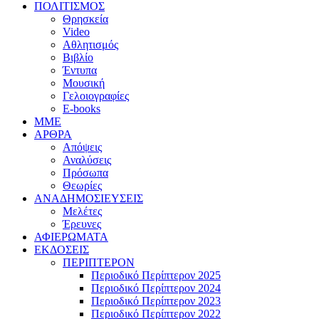
ΠΟΛΙΤΙΣΜΟΣ
Θρησκεία
Video
Αθλητισμός
Βιβλίο
Έντυπα
Μουσική
Γελοιογραφίες
E-books
MME
ΑΡΘΡΑ
Απόψεις
Αναλύσεις
Πρόσωπα
Θεωρίες
ΑΝΑΔΗΜΟΣΙΕΥΣΕΙΣ
Μελέτες
Έρευνες
ΑΦΙΕΡΩΜΑΤΑ
ΕΚΔΟΣΕΙΣ
ΠΕΡΙΠΤΕΡΟΝ
Περιοδικό Περίπτερον 2025
Περιοδικό Περίπτερον 2024
Περιοδικό Περίπτερον 2023
Περιοδικό Περίπτερον 2022