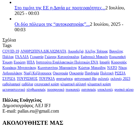
Στο τιμόνι της ΕΕ η Δανία με προτεραιότητες...
2 Ιουλίου,
2025 - 00:03
Οι δύο πόλεμοι της “αυτοκρατορίας”...
2 Ιουλίου, 2025 -
00:03
Σχόλια
Tags
COVID-19
ΑΝΘΡΩΠΙΝΑ ΔΙΚΑΙΩΜΑΤΑ
Ακροδεξιά
Αλέξης Τσίπρας
Βαγγέλης
Πάλλας
ΓΑΛΛΙΑ
Γερμανία
Γιώργος Κατρούγκαλος
Εμάνουελ Μακρόν
Ευρωπαϊκή
Ένωση
Ευρώπη
ΗΠΑ
Ινστιτούτο Εναλλακτικών Πολιτικών ΕΝΑ
Ισραήλ
Κορονοϊός
Κυριάκος Μητσοτάκης
Κωνσταντίνος Μαργαρίτης
Κώστας Μαυρίδης
ΝΑΤΟ
Νίκος
Ανδρουλάκης
Νιαζί Κιζίλγιουρεκ
Οικονομία
Ουκρανία
Πανδημία
Πολιτική
ΡΩΣΙΑ
ΣΥΡΙΖΑ
ΤΟΥΡΙΣΜΟΣ
ΤΟΥΡΚΙΑ
ανατιμήσεις
αστυνομική βία
εκλογές
εκλογές 2023
εμβολιασμοί
εμβόλια
ενεργειακή κρίση
κλιματική αλλαγή
κλιματική κρίση
μεταναστευτικό
πληθωρισμός
προσφυγικό
πυρκαγιές
ρατσισμός
υποκλοπές
φυσικό αέριο
Πάλλας Ευάγγελος
Δημοσιογράφος AEJ ΙFJ
E-mail: pallas.eu@gmail.com
ΑΚΟΛΟΥΘΗΣΤΕ ΜΑΣ