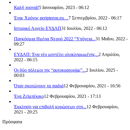
Καλή χρονιά!
5 Ιανουαρίου, 2023 - 06:12
Ένας Χρόνος peripteron.eu…
7 Σεπτεμβρίου, 2022 - 06:17
Ιστορικό Αρχείο ΕΥΔΑΠ
31 Ιουλίου, 2022 - 06:12
Παγκόσμια Ημέρα Νερού 2022 “Υπόγεια...
31 Μαΐου, 2022 -
09:27
ΕΥΔΑΠ: Ένα νέο μοντέλο ολοκληρωμένης...
2 Απριλίου,
2022 - 06:15
Οι δύο πόλεμοι της “αυτοκρατορίας”...
2 Ιουλίου, 2025 -
00:03
Όταν σκοτώνουν τα παιδιά
12 Φεβρουαρίου, 2021 - 16:56
Ένα Ζεϊμπέκικο
12 Φεβρουαρίου, 2021 - 17:13
Έκκληση για επιβολή κυρώσεων στη...
12 Φεβρουαρίου,
2021 - 20:25
Πρόσφατα