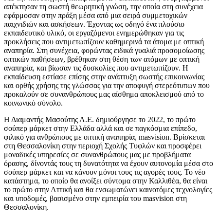
απέκτησαν τη σωστή θεωρητική γνώση, την οποία στη συνέχεια
εφάρμοσαν στην πράξη μέσα από μια σειρά συμμετοχικών
παιχνιδιών και ασκήσεων. Έχοντας ως οδηγό ένα πλούσιο
εκπαιδευτικό υλικό, οι εργαζόμενοι ενημερώθηκαν για τις
προκλήσεις που αντιμετωπίζουν καθημερινά τα άτομα με οπτική
αναπηρία. Στη συνέχεια, φορώντας ειδικά γυαλιά προσομοίωσης
οπτικών παθήσεων, βρέθηκαν στη θέση των ατόμων με οπτική
αναπηρία, και βίωσαν τις δυσκολίες που αντιμετωπίζουν. Η
εκπαίδευση εστίασε επίσης στην ανάπτυξη σωστής επικοινωνίας
και ορθής χρήσης της γλώσσας για την αποφυγή στερεότυπων που
προκαλούν σε συνανθρώπους μας αίσθημα αποκλεισμού από το
κοινωνικό σύνολο.
Η Διαμαντής Μασούτης Α.Ε. δημιούργησε το 2022, το πρώτο
σούπερ μάρκετ στην Ελλάδα αλλά και σε παγκόσμια επίπεδο,
φιλικό για ανθρώπους με οπτική αναπηρία, masvision. Βρίσκεται
στη Θεσσαλονίκη στην περιοχή Σχολής Τυφλών και προσφέρει
μοναδικές υπηρεσίες σε συνανθρώπους μας με προβλήματα
όρασης, δίνοντάς τους τη δυνατότητα να έχουν αυτονομία μέσα στο
σούπερ μάρκετ και να κάνουν μόνοι τους τις αγορές τους. Το νέο
κατάστημα, το οποίο θα ανοίξει σύντομα στην Καλλιθέα, θα είναι
το πρώτο στην Αττική και θα ενσωματώνει καινοτόμες τεχνολογίες
και υποδομές, βασισμένο στην εμπειρία του masvision στη
Θεσσαλονίκη.