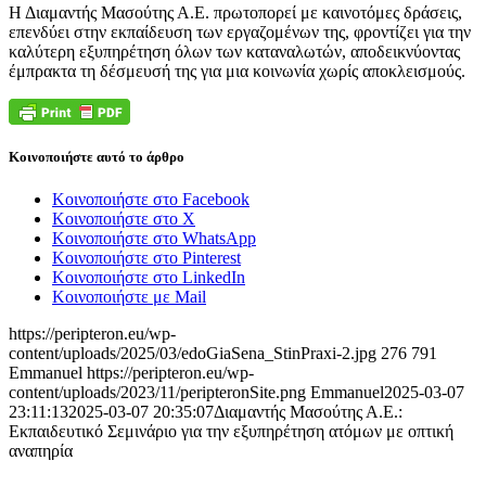
Η Διαμαντής Μασούτης Α.Ε. πρωτοπορεί με καινοτόμες δράσεις,
επενδύει στην εκπαίδευση των εργαζομένων της, φροντίζει για την
καλύτερη εξυπηρέτηση όλων των καταναλωτών, αποδεικνύοντας
έμπρακτα τη δέσμευσή της για μια κοινωνία χωρίς αποκλεισμούς.
Κοινοποιήστε αυτό το άρθρο
Κοινοποιήστε στο Facebook
Κοινοποιήστε στο X
Κοινοποιήστε στο WhatsApp
Κοινοποιήστε στο Pinterest
Κοινοποιήστε στο LinkedIn
Κοινοποιήστε με Mail
https://peripteron.eu/wp-
content/uploads/2025/03/edoGiaSena_StinPraxi-2.jpg
276
791
Emmanuel
https://peripteron.eu/wp-
content/uploads/2023/11/peripteronSite.png
Emmanuel
2025-03-07
23:11:13
2025-03-07 20:35:07
Διαμαντής Μασούτης Α.Ε.:
Εκπαιδευτικό Σεμινάριο για την εξυπηρέτηση ατόμων με οπτική
αναπηρία