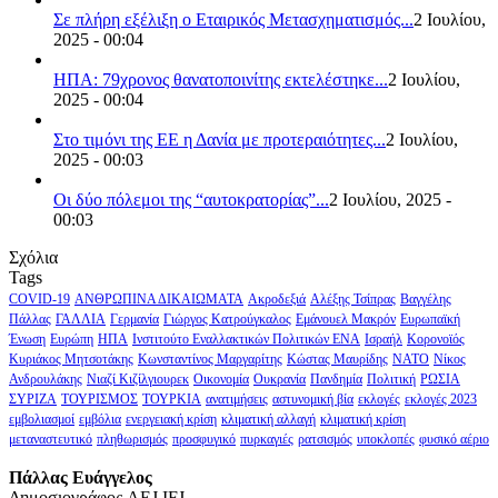
Σε πλήρη εξέλιξη ο Εταιρικός Μετασχηματισμός...
2 Ιουλίου,
2025 - 00:04
ΗΠΑ: 79χρονος θανατοποινίτης εκτελέστηκε...
2 Ιουλίου,
2025 - 00:04
Στο τιμόνι της ΕΕ η Δανία με προτεραιότητες...
2 Ιουλίου,
2025 - 00:03
Οι δύο πόλεμοι της “αυτοκρατορίας”...
2 Ιουλίου, 2025 -
00:03
Σχόλια
Tags
COVID-19
ΑΝΘΡΩΠΙΝΑ ΔΙΚΑΙΩΜΑΤΑ
Ακροδεξιά
Αλέξης Τσίπρας
Βαγγέλης
Πάλλας
ΓΑΛΛΙΑ
Γερμανία
Γιώργος Κατρούγκαλος
Εμάνουελ Μακρόν
Ευρωπαϊκή
Ένωση
Ευρώπη
ΗΠΑ
Ινστιτούτο Εναλλακτικών Πολιτικών ΕΝΑ
Ισραήλ
Κορονοϊός
Κυριάκος Μητσοτάκης
Κωνσταντίνος Μαργαρίτης
Κώστας Μαυρίδης
ΝΑΤΟ
Νίκος
Ανδρουλάκης
Νιαζί Κιζίλγιουρεκ
Οικονομία
Ουκρανία
Πανδημία
Πολιτική
ΡΩΣΙΑ
ΣΥΡΙΖΑ
ΤΟΥΡΙΣΜΟΣ
ΤΟΥΡΚΙΑ
ανατιμήσεις
αστυνομική βία
εκλογές
εκλογές 2023
εμβολιασμοί
εμβόλια
ενεργειακή κρίση
κλιματική αλλαγή
κλιματική κρίση
μεταναστευτικό
πληθωρισμός
προσφυγικό
πυρκαγιές
ρατσισμός
υποκλοπές
φυσικό αέριο
Πάλλας Ευάγγελος
Δημοσιογράφος AEJ ΙFJ