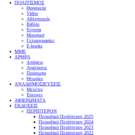
ΠΟΛΙΤΙΣΜΟΣ
Θρησκεία
Video
Αθλητισμός
Βιβλίο
Έντυπα
Μουσική
Γελοιογραφίες
E-books
MME
ΑΡΘΡΑ
Απόψεις
Αναλύσεις
Πρόσωπα
Θεωρίες
ΑΝΑΔΗΜΟΣΙΕΥΣΕΙΣ
Μελέτες
Έρευνες
ΑΦΙΕΡΩΜΑΤΑ
ΕΚΔΟΣΕΙΣ
ΠΕΡΙΠΤΕΡΟΝ
Περιοδικό Περίπτερον 2025
Περιοδικό Περίπτερον 2024
Περιοδικό Περίπτερον 2023
Περιοδικό Περίπτερον 2022