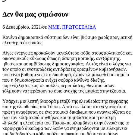
Δεν θα μας φιμώσουν
6 Δεκεμβρίου, 2021
/
σε
ΜΜΕ
,
ΠΡΩΤΟΣΕΛΙΔΑ
Κανένα δημοκρατικό σύστημα δεν είναι βιώσιμο χωρίς πραγματική
ελευθερία έκφρασης.
Λίγες ενέργειες προκαλούν μεγαλύτερο φόβο στους πολιτικούς και
οικονομικούς κύκλους όπως η άσκηση κριτικής, ανεξάρτητης,
ηθικής και ασυμβίβαστης δημοσιογραφίας. Αυτός είναι ο λόγος για
τον οποίο οι ενστικτώδεις αντιδράσεις ορισμένων κυβερνήσεων,
που είναι βυθισμένες στη διαφθορά, έχουν κλιμακωθεί σε σημείο
που η δημοσιογραφία ενέχει σοβαρό κίνδυνο δίωξης,
παρενόχλησης και, σε πολλές περιπτώσεις, θανάτου όσων
τόλμησαν να περάσουν το όριο ανοχής της μαφίας στην εξουσία.
Υπάρχει μια λεπτή διαφορά μεταξύ της ελευθερίας της έκφρασης
και της ελευθερίας του Τύπου. Αυτό οφείλεται στο γεγονός ότι η
πρώτη αναφέρεται σε ένα ατομικό δικαίωμα που αναγνωρίζεται σε
όλο τον κόσμο από συνθήκες και συμβάσεις και η δεύτερη
-δηλαδή η ελευθερία του Τύπου- περιλαμβάνει στην έννοιά της το
κυριαρχικό δικαίωμα των λαών να ενημερώνονται με ειλικρίνεια
και διεξοδικά για κάθε πράξη, απόφαση και δέσμευση όσων