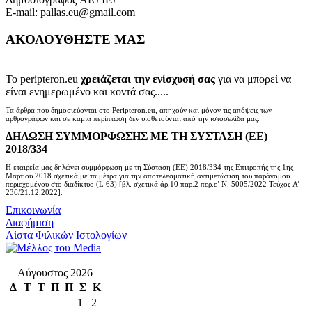
E-mail: pallas.eu@gmail.com
ΑΚΟΛΟΥΘΗΣΤΕ ΜΑΣ
Το peripteron.eu
χρειάζεται την ενίσχυσή σας
για να μπορεί να
είναι ενημερωμένο και κοντά σας.....
Τα άρθρα που δημοσιεύονται στο Peripteron.eu, απηχούν και μόνον τις απόψεις των
αρθρογράφων και σε καμία περίπτωση δεν υιοθετούνται από την ιστοσελίδα μας.
ΔΗΛΩΣΗ ΣΥΜΜΟΡΦΩΣΗΣ ΜΕ ΤΗ ΣΥΣΤΑΣΗ (ΕΕ)
2018/334
Η εταιρεία μας δηλώνει συμμόρφωση με τη Σύσταση (ΕΕ) 2018/334 της Επιτροπής της 1ης
Μαρτίου 2018 σχετικά με τα μέτρα για την αποτελεσματική αντιμετώπιση του παράνομου
περιεχομένου στο διαδίκτυο (L 63) [βλ. σχετικά άρ.10 παρ.2 περ.ε’ Ν. 5005/2022 Τεύχος A’
236/21.12.2022].
Επικοινωνία
Διαφήμιση
Λίστα Φιλικών Ιστολογίων
Αύγουστος 2026
Δ
Τ
Τ
Π
Π
Σ
Κ
1
2