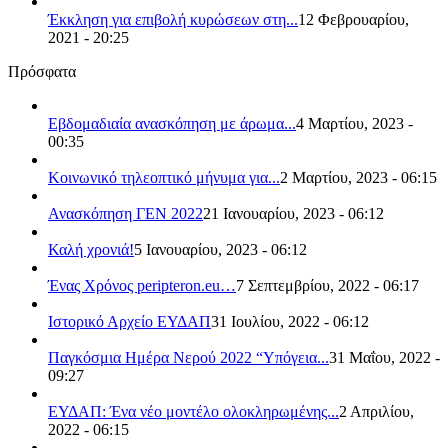
Έκκληση για επιβολή κυρώσεων στη...
12 Φεβρουαρίου,
2021 - 20:25
Πρόσφατα
Εβδομαδιαία ανασκόπηση με άρωμα...
4 Μαρτίου, 2023 -
00:35
Κοινωνικό τηλεοπτικό μήνυμα για...
2 Μαρτίου, 2023 - 06:15
Ανασκόπηση ΓΕΝ 2022
21 Ιανουαρίου, 2023 - 06:12
Καλή χρονιά!
5 Ιανουαρίου, 2023 - 06:12
Ένας Χρόνος peripteron.eu…
7 Σεπτεμβρίου, 2022 - 06:17
Ιστορικό Αρχείο ΕΥΔΑΠ
31 Ιουλίου, 2022 - 06:12
Παγκόσμια Ημέρα Νερού 2022 “Υπόγεια...
31 Μαΐου, 2022 -
09:27
ΕΥΔΑΠ: Ένα νέο μοντέλο ολοκληρωμένης...
2 Απριλίου,
2022 - 06:15