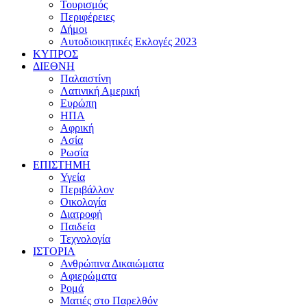
Τουρισμός
Περιφέρειες
Δήμοι
Αυτοδιοικητικές Εκλογές 2023
ΚΥΠΡΟΣ
ΔΙΕΘΝΗ
Παλαιστίνη
Λατινική Αμερική
Ευρώπη
ΗΠΑ
Αφρική
Ασία
Ρωσία
ΕΠΙΣΤΗΜΗ
Υγεία
Περιβάλλον
Οικολογία
Διατροφή
Παιδεία
Τεχνολογία
ΙΣΤΟΡΙΑ
Ανθρώπινα Δικαιώματα
Αφιερώματα
Ρομά
Ματιές στο Παρελθόν