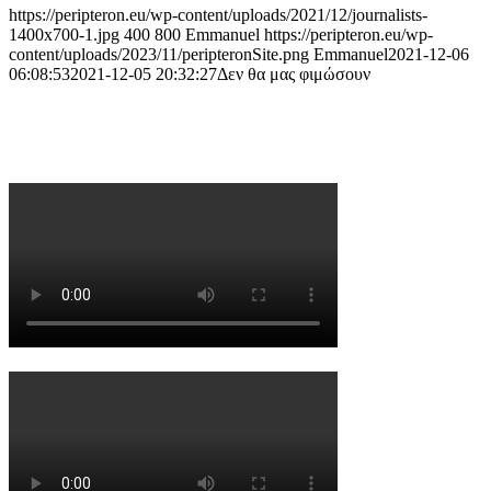
https://peripteron.eu/wp-content/uploads/2021/12/journalists-
1400x700-1.jpg
400
800
Emmanuel
https://peripteron.eu/wp-
content/uploads/2023/11/peripteronSite.png
Emmanuel
2021-12-06
06:08:53
2021-12-05 20:32:27
Δεν θα μας φιμώσουν