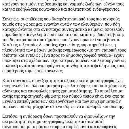
κατέχουν το τιμόνι της θεσμικής και νομικής ζωής των εθνών τους
και για εκδηλώσεις κοινωνικού και πολιτιστικού ενδιαφέροντος.
Συνεπώς, οι επιθέσεις που διαπράττονται από τους πιο ισχυρούς
τομείς στις χώρες μας εναντίον αυτών των ελευθεριών, που ήδη
κατοχυρώνονται στα αντίστοιχα συνταγματικά κείμενα, αποτελούν
παραβίαση και έγκλημα που διαπράττεται κατά της ίδιας της βάσης
του δημοκρατικού συστήματος που έχουν ορκιστεί να σέβονται.
Κατά τις τελευταίες δεκαετίες, έχει επίσης παρατηρηθεί πως η
πλειονότητα των μέσων μαζικής ενημέρωσης -με την εταιρική τους
ιδιότητα και εντελώς ξένα προς το δημοσιογραφικό πνεύμα- έχουν
υποκύψει στα σχέδια των ισχυρότερων τομέων και λειτουργούν ως
πολιτική οντότητα αναπαράγοντας συνθήματα και ψεύδη προς τους
ευρύτερους τομείς της κοινωνίας.
Κατά συνέπεια, η ανεξάρτητη και αξιοπρεπής δημοσιογραφία έχει
απομονωθεί σε όλο και μικρότερες πλατφόρμες και αυτό χάρη στις
αδύναμες και επισφαλείς πηγές χρηματοδότησης. Το αποτέλεσμα
αυτής της στρατηγικής φίμωσης του ηθικού τύπου είναι ένα από τα
μεγάλα επιτεύγματα των κυβερνήσεων και των επιχειρηματικών
τομέων που συμμάχησαν σε ένα σύμφωνο διαφθοράς και σιωπής.
Ωστόσο, η αντίδραση όσων προσπαθούν να διαφυλάξουν την
ακεραιότητα της δημοσιογραφίας, ακόμη και όταν αυτή
συγκρούεται με τεράστια εταιρικά συμφέροντα και αδιαφανείς