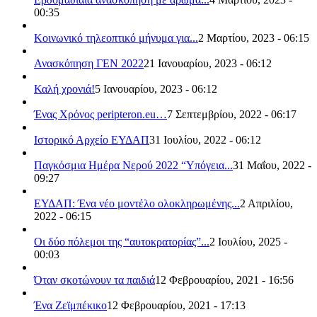
00:35
Κοινωνικό τηλεοπτικό μήνυμα για...
2 Μαρτίου, 2023 - 06:15
Ανασκόπηση ΓΕΝ 2022
21 Ιανουαρίου, 2023 - 06:12
Καλή χρονιά!
5 Ιανουαρίου, 2023 - 06:12
Ένας Χρόνος peripteron.eu…
7 Σεπτεμβρίου, 2022 - 06:17
Ιστορικό Αρχείο ΕΥΔΑΠ
31 Ιουλίου, 2022 - 06:12
Παγκόσμια Ημέρα Νερού 2022 “Υπόγεια...
31 Μαΐου, 2022 -
09:27
ΕΥΔΑΠ: Ένα νέο μοντέλο ολοκληρωμένης...
2 Απριλίου,
2022 - 06:15
Οι δύο πόλεμοι της “αυτοκρατορίας”...
2 Ιουλίου, 2025 -
00:03
Όταν σκοτώνουν τα παιδιά
12 Φεβρουαρίου, 2021 - 16:56
Ένα Ζεϊμπέκικο
12 Φεβρουαρίου, 2021 - 17:13