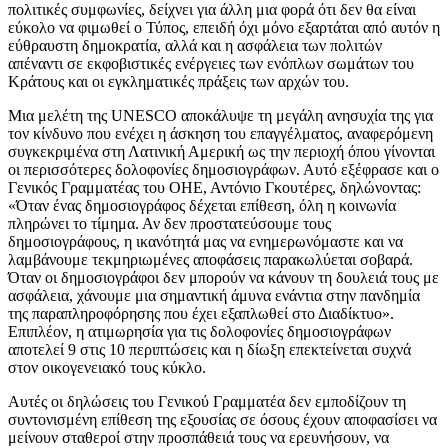
πολιτικές συμφωνίες, δείχνει για άλλη μια φορά ότι δεν θα είναι
εύκολο να φιμωθεί ο Τύπος, επειδή όχι μόνο εξαρτάται από αυτόν η
εύθραυστη δημοκρατία, αλλά και η ασφάλεια των πολιτών
απέναντι σε εκφοβιστικές ενέργειες των ενόπλων σωμάτων του
Κράτους και οι εγκληματικές πράξεις των αρχών του.
Μια μελέτη της UNESCO αποκάλυψε τη μεγάλη ανησυχία της για
τον κίνδυνο που ενέχει η άσκηση του επαγγέλματος, αναφερόμενη
συγκεκριμένα στη Λατινική Αμερική ως την περιοχή όπου γίνονται
οι περισσότερες δολοφονίες δημοσιογράφων. Αυτό εξέφρασε και ο
Γενικός Γραμματέας του ΟΗΕ, Αντόνιο Γκουτέρες, δηλώνοντας:
«Όταν ένας δημοσιογράφος δέχεται επίθεση, όλη η κοινωνία
πληρώνει το τίμημα. Αν δεν προστατεύσουμε τους
δημοσιογράφους, η ικανότητά μας να ενημερωνόμαστε και να
λαμβάνουμε τεκμηριωμένες αποφάσεις παρακωλύεται σοβαρά.
Όταν οι δημοσιογράφοι δεν μπορούν να κάνουν τη δουλειά τους με
ασφάλεια, χάνουμε μια σημαντική άμυνα ενάντια στην πανδημία
της παραπληροφόρησης που έχει εξαπλωθεί στο Διαδίκτυο».
Επιπλέον, η ατιμωρησία για τις δολοφονίες δημοσιογράφων
αποτελεί 9 στις 10 περιπτώσεις και η δίωξη επεκτείνεται συχνά
στον οικογενειακό τους κύκλο.
Αυτές οι δηλώσεις του Γενικού Γραμματέα δεν εμποδίζουν τη
συντονισμένη επίθεση της εξουσίας σε όσους έχουν αποφασίσει να
μείνουν σταθεροί στην προσπάθειά τους να ερευνήσουν, να