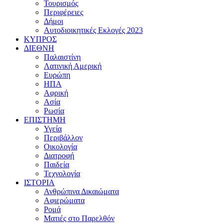
Τουρισμός
Περιφέρειες
Δήμοι
Αυτοδιοικητικές Εκλογές 2023
ΚΥΠΡΟΣ
ΔΙΕΘΝΗ
Παλαιστίνη
Λατινική Αμερική
Ευρώπη
ΗΠΑ
Αφρική
Ασία
Ρωσία
ΕΠΙΣΤΗΜΗ
Υγεία
Περιβάλλον
Οικολογία
Διατροφή
Παιδεία
Τεχνολογία
ΙΣΤΟΡΙΑ
Ανθρώπινα Δικαιώματα
Αφιερώματα
Ρομά
Ματιές στο Παρελθόν