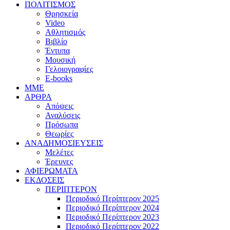
ΠΟΛΙΤΙΣΜΟΣ
Θρησκεία
Video
Αθλητισμός
Βιβλίο
Έντυπα
Μουσική
Γελοιογραφίες
E-books
MME
ΑΡΘΡΑ
Απόψεις
Αναλύσεις
Πρόσωπα
Θεωρίες
ΑΝΑΔΗΜΟΣΙΕΥΣΕΙΣ
Μελέτες
Έρευνες
ΑΦΙΕΡΩΜΑΤΑ
ΕΚΔΟΣΕΙΣ
ΠΕΡΙΠΤΕΡΟΝ
Περιοδικό Περίπτερον 2025
Περιοδικό Περίπτερον 2024
Περιοδικό Περίπτερον 2023
Περιοδικό Περίπτερον 2022