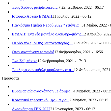
Ένας Χρόνος peripteron.eu…
7 Σεπτεμβρίου, 2022 - 06:17
Ιστορικό Αρχείο ΕΥΔΑΠ
31 Ιουλίου, 2022 - 06:12
Παγκόσμια Ημέρα Νερού 2022 “Υπόγεια...
31 Μαΐου, 2022 - 
ΕΥΔΑΠ: Ένα νέο μοντέλο ολοκληρωμένης...
2 Απριλίου, 2022
Οι δύο πόλεμοι της “αυτοκρατορίας”...
2 Ιουλίου, 2025 - 00:03
Όταν σκοτώνουν τα παιδιά
12 Φεβρουαρίου, 2021 - 16:56
Ένα Ζεϊμπέκικο
12 Φεβρουαρίου, 2021 - 17:13
Έκκληση για επιβολή κυρώσεων στη...
12 Φεβρουαρίου, 2021 
Πρόσφατα
Εβδομαδιαία ανασκόπηση με άρωμα...
4 Μαρτίου, 2023 - 00:3
Κοινωνικό τηλεοπτικό μήνυμα για...
2 Μαρτίου, 2023 - 06:15
Ανασκόπηση ΓΕΝ 2022
21 Ιανουαρίου, 2023 - 06:12