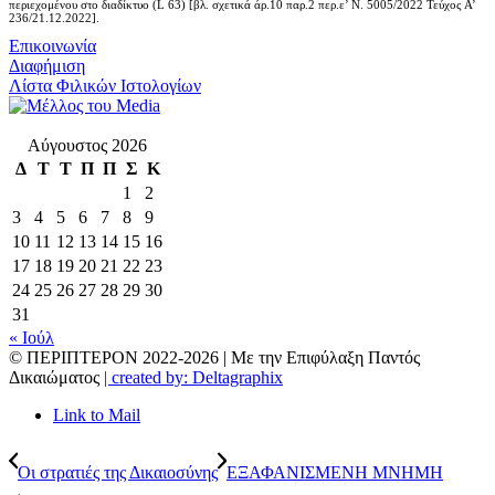
περιεχομένου στο διαδίκτυο (L 63) [βλ. σχετικά άρ.10 παρ.2 περ.ε’ Ν. 5005/2022 Τεύχος A’
236/21.12.2022].
Επικοινωνία
Διαφήμιση
Λίστα Φιλικών Ιστολογίων
Αύγουστος 2026
Δ
Τ
Τ
Π
Π
Σ
Κ
1
2
3
4
5
6
7
8
9
10
11
12
13
14
15
16
17
18
19
20
21
22
23
24
25
26
27
28
29
30
31
« Ιούλ
© ΠΕΡΙΠΤΕΡΟΝ 2022-
2026 | Με την Επιφύλαξη Παντός
Δικαιώματος
| created by: Deltagraphix
Link to Mail
Οι στρατιές της Δικαιοσύνης
ΕΞΑΦΑΝΙΣΜΕΝΗ ΜΝΗΜΗ