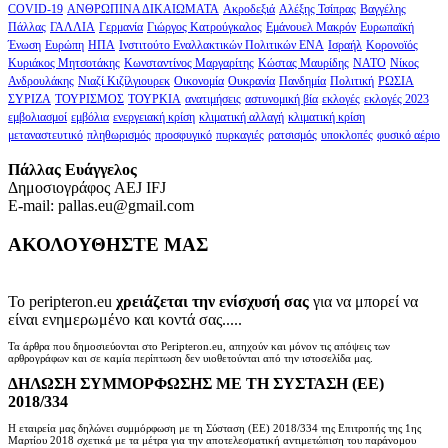
COVID-19
ΑΝΘΡΩΠΙΝΑ ΔΙΚΑΙΩΜΑΤΑ
Ακροδεξιά
Αλέξης Τσίπρας
Βαγγέλης
Πάλλας
ΓΑΛΛΙΑ
Γερμανία
Γιώργος Κατρούγκαλος
Εμάνουελ Μακρόν
Ευρωπαϊκή
Ένωση
Ευρώπη
ΗΠΑ
Ινστιτούτο Εναλλακτικών Πολιτικών ΕΝΑ
Ισραήλ
Κορονοϊός
Κυριάκος Μητσοτάκης
Κωνσταντίνος Μαργαρίτης
Κώστας Μαυρίδης
ΝΑΤΟ
Νίκος
Ανδρουλάκης
Νιαζί Κιζίλγιουρεκ
Οικονομία
Ουκρανία
Πανδημία
Πολιτική
ΡΩΣΙΑ
ΣΥΡΙΖΑ
ΤΟΥΡΙΣΜΟΣ
ΤΟΥΡΚΙΑ
ανατιμήσεις
αστυνομική βία
εκλογές
εκλογές 2023
εμβολιασμοί
εμβόλια
ενεργειακή κρίση
κλιματική αλλαγή
κλιματική κρίση
μεταναστευτικό
πληθωρισμός
προσφυγικό
πυρκαγιές
ρατσισμός
υποκλοπές
φυσικό αέριο
Πάλλας Ευάγγελος
Δημοσιογράφος AEJ ΙFJ
E-mail: pallas.eu@gmail.com
ΑΚΟΛΟΥΘΗΣΤΕ ΜΑΣ
Το peripteron.eu
χρειάζεται την ενίσχυσή σας
για να μπορεί να
είναι ενημερωμένο και κοντά σας.....
Τα άρθρα που δημοσιεύονται στο Peripteron.eu, απηχούν και μόνον τις απόψεις των
αρθρογράφων και σε καμία περίπτωση δεν υιοθετούνται από την ιστοσελίδα μας.
ΔΗΛΩΣΗ ΣΥΜΜΟΡΦΩΣΗΣ ΜΕ ΤΗ ΣΥΣΤΑΣΗ (ΕΕ)
2018/334
Η εταιρεία μας δηλώνει συμμόρφωση με τη Σύσταση (ΕΕ) 2018/334 της Επιτροπής της 1ης
Μαρτίου 2018 σχετικά με τα μέτρα για την αποτελεσματική αντιμετώπιση του παράνομου