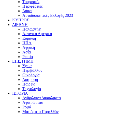
Τουρισμός
Περιφέρειες
Δήμοι
Αυτοδιοικητικές Εκλογές 2023
ΚΥΠΡΟΣ
ΔΙΕΘΝΗ
Παλαιστίνη
Λατινική Αμερική
Ευρώπη
ΗΠΑ
Αφρική
Ασία
Ρωσία
ΕΠΙΣΤΗΜΗ
Υγεία
Περιβάλλον
Οικολογία
Διατροφή
Παιδεία
Τεχνολογία
ΙΣΤΟΡΙΑ
Ανθρώπινα Δικαιώματα
Αφιερώματα
Ρομά
Ματιές στο Παρελθόν