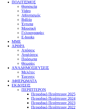
ΠΟΛΙΤΙΣΜΟΣ
Θρησκεία
Video
Αθλητισμός
Βιβλίο
Έντυπα
Μουσική
Γελοιογραφίες
E-books
MME
ΑΡΘΡΑ
Απόψεις
Αναλύσεις
Πρόσωπα
Θεωρίες
ΑΝΑΔΗΜΟΣΙΕΥΣΕΙΣ
Μελέτες
Έρευνες
ΑΦΙΕΡΩΜΑΤΑ
ΕΚΔΟΣΕΙΣ
ΠΕΡΙΠΤΕΡΟΝ
Περιοδικό Περίπτερον 2025
Περιοδικό Περίπτερον 2024
Περιοδικό Περίπτερον 2023
Περιοδικό Περίπτερον 2022