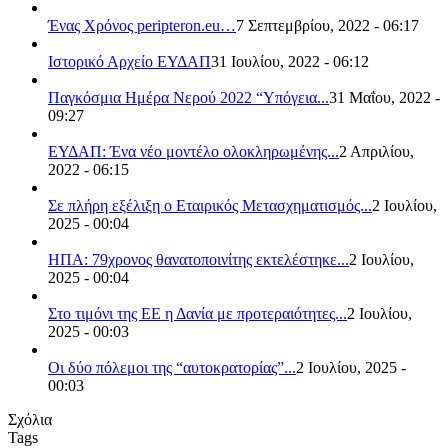
Ένας Χρόνος peripteron.eu…
7 Σεπτεμβρίου, 2022 - 06:17
Ιστορικό Αρχείο ΕΥΔΑΠ
31 Ιουλίου, 2022 - 06:12
Παγκόσμια Ημέρα Νερού 2022 “Υπόγεια...
31 Μαΐου, 2022 -
09:27
ΕΥΔΑΠ: Ένα νέο μοντέλο ολοκληρωμένης...
2 Απριλίου,
2022 - 06:15
Σε πλήρη εξέλιξη ο Εταιρικός Μετασχηματισμός...
2 Ιουλίου,
2025 - 00:04
ΗΠΑ: 79χρονος θανατοποινίτης εκτελέστηκε...
2 Ιουλίου,
2025 - 00:04
Στο τιμόνι της ΕΕ η Δανία με προτεραιότητες...
2 Ιουλίου,
2025 - 00:03
Οι δύο πόλεμοι της “αυτοκρατορίας”...
2 Ιουλίου, 2025 -
00:03
Σχόλια
Tags