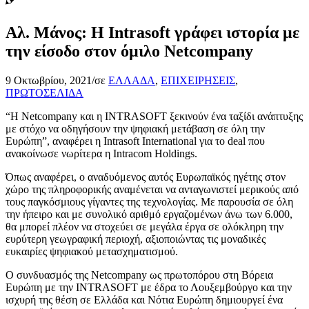
Αλ. Μάνος: Η Intrasoft γράφει ιστορία με
την είσοδο στον όμιλο Netcompany
9 Οκτωβρίου, 2021
/
σε
ΕΛΛΑΔΑ
,
ΕΠΙΧΕΙΡΗΣΕΙΣ
,
ΠΡΩΤΟΣΕΛΙΔΑ
“H Netcompany και η INTRASOFT ξεκινούν ένα ταξίδι ανάπτυξης
με στόχο να οδηγήσουν την ψηφιακή μετάβαση σε όλη την
Ευρώπη”, αναφέρει η Intrasoft International για το deal που
ανακοίνωσε νωρίτερα η Intracom Holdings.
Όπως αναφέρει, ο αναδυόμενος αυτός Ευρωπαϊκός ηγέτης στον
χώρο της πληροφορικής αναμένεται να ανταγωνιστεί μερικούς από
τους παγκόσμιους γίγαντες της τεχνολογίας. Mε παρουσία σε όλη
την ήπειρο και με συνολικό αριθμό εργαζομένων άνω των 6.000,
θα μπορεί πλέον να στοχεύει σε μεγάλα έργα σε ολόκληρη την
ευρύτερη γεωγραφική περιοχή, αξιοποιώντας τις μοναδικές
ευκαιρίες ψηφιακού μετασχηματισμού.
Ο συνδυασμός της Netcompany ως πρωτοπόρου στη Βόρεια
Ευρώπη με την INTRASOFT με έδρα το Λουξεμβούργο και την
ισχυρή της θέση σε Ελλάδα και Νότια Ευρώπη δημιουργεί ένα