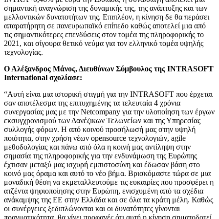
σημαντική αναγνώριση της δυναμικής της, της ανάπτυξης και των
μελλοντικών δυνατοτήτων της. Επιπλέον, η κίνηση δε θα περάσει
απαρατήρητη σε πανευρωπαϊκό επίπεδο καθώς αποτελεί μια από
τις σημαντικότερες επενδύσεις στον τομέα της πληροφορικής το
2021, και σίγουρα θετικό νεύμα για τον ελληνικό τομέα υψηλής
τεχνολογίας.
Ο Αλέξανδρος Μάνος, Διευθύνων Σύμβουλος της INTRASOFT
International σχολίασε:
“Αυτή είναι μια ιστορική στιγμή για την INTRASOFT που έρχεται
σαν αποτέλεσμα της επιτυχημένης τα τελευταία 4 χρόνια
συνεργασίας μας με την Netcompany για την υλοποίηση των έργων
εκσυγχρονισμού των Δανέζικων Τελωνείων και της Υπηρεσίας
συλλογής φόρων. Η από κοινού προσήλωσή μας στην υψηλή
ποιότητα, στην χρήση νέων opensource τεχνολογιών, agile
μεθοδολογίας και πάνω από όλα η κοινή μας αντίληψη στην
σημασία της πληροφορικής για την ενδυνάμωση της Ευρώπης
έχτισαν μεταξύ μας ισχυρή εμπιστοσύνη και έδωσαν βάση στο
κοινό μας όραμα και αυτό το νέο βήμα. Βρισκόμαστε τώρα σε μια
μοναδική θέση να εκμεταλλευτούμε τις ευκαιρίες που προσφέρει η
ατζέντα ψηφιοποίησης στην Ευρώπη, ενισχυμένη από τα σχέδια
ανάκαμψης της ΕΕ στην Ελλάδα και σε όλα τα κράτη μέλη. Καθώς
οι συνέργειες ξεδιπλώνονται και οι δυνατότητες γίνονται
πραγματικότητα, θα γίνει προφανές ότι αυτή η κίνηση σηματοδοτεί