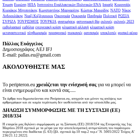
Ένωση
Ευρώπη
ΗΠΑ
Ινστιτούτο Εναλλακτικών Πολιτικών ΕΝΑ
Ισραήλ
Κορονοϊός
Κυριάκος Μητσοτάκης
Κωνσταντίνος Μαργαρίτης
Κώστας Μαυρίδης
ΝΑΤΟ
Νίκος
Ανδρουλάκης
Νιαζί Κιζίλγιουρεκ
Οικονομία
Ουκρανία
Πανδημία
Πολιτική
ΡΩΣΙΑ
ΣΥΡΙΖΑ
ΤΟΥΡΙΣΜΟΣ
ΤΟΥΡΚΙΑ
ανατιμήσεις
αστυνομική βία
εκλογές
εκλογές 2023
εμβολιασμοί
εμβόλια
ενεργειακή κρίση
κλιματική αλλαγή
κλιματική κρίση
μεταναστευτικό
πληθωρισμός
προσφυγικό
πυρκαγιές
ρατσισμός
υποκλοπές
φυσικό αέριο
Πάλλας Ευάγγελος
Δημοσιογράφος AEJ ΙFJ
E-mail: pallas.eu@gmail.com
ΑΚΟΛΟΥΘΗΣΤΕ ΜΑΣ
Το peripteron.eu
χρειάζεται την ενίσχυσή σας
για να μπορεί να
είναι ενημερωμένο και κοντά σας.....
Τα άρθρα που δημοσιεύονται στο Peripteron.eu, απηχούν και μόνον τις απόψεις των
αρθρογράφων και σε καμία περίπτωση δεν υιοθετούνται από την ιστοσελίδα μας.
ΔΗΛΩΣΗ ΣΥΜΜΟΡΦΩΣΗΣ ΜΕ ΤΗ ΣΥΣΤΑΣΗ (ΕΕ)
2018/334
Η εταιρεία μας δηλώνει συμμόρφωση με τη Σύσταση (ΕΕ) 2018/334 της Επιτροπής της 1ης
Μαρτίου 2018 σχετικά με τα μέτρα για την αποτελεσματική αντιμετώπιση του παράνομου
περιεχομένου στο διαδίκτυο (L 63) [βλ. σχετικά άρ.10 παρ.2 περ.ε’ Ν. 5005/2022 Τεύχος A’
236/21.12.2022].