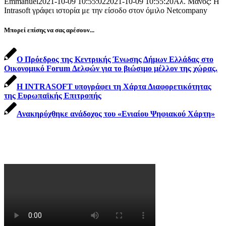
Emmanuel
2021-10-09 10:55:02
2021-10-09 10:55:20
Αλ. Μάνος: Η
Intrasoft γράφει ιστορία με την είσοδο στον όμιλο Netcompany
Μπορεί επίσης να σας αρέσουν...
Ο Πρόεδρος της Κεντρικής Ένωσης Δήμων Ελλάδας στο
Οικονομικό Forum Δελφών για το βιώσιμο μέλλον της χώρας.
Η INTRASOFT υπογράφει τη Χάρτα Διαφορετικότητας
της Ευρωπαϊκής Επιτροπής
Ανακηρύχθηκε ανάδοχος του «Ενιαίου Ψηφιακού Χάρτη»