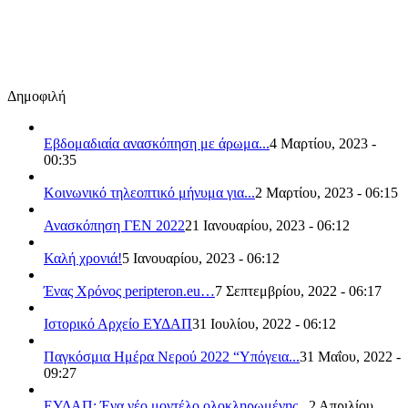
Δημοφιλή
Εβδομαδιαία ανασκόπηση με άρωμα...
4 Μαρτίου, 2023 -
00:35
Κοινωνικό τηλεοπτικό μήνυμα για...
2 Μαρτίου, 2023 - 06:15
Ανασκόπηση ΓΕΝ 2022
21 Ιανουαρίου, 2023 - 06:12
Καλή χρονιά!
5 Ιανουαρίου, 2023 - 06:12
Ένας Χρόνος peripteron.eu…
7 Σεπτεμβρίου, 2022 - 06:17
Ιστορικό Αρχείο ΕΥΔΑΠ
31 Ιουλίου, 2022 - 06:12
Παγκόσμια Ημέρα Νερού 2022 “Υπόγεια...
31 Μαΐου, 2022 -
09:27
ΕΥΔΑΠ: Ένα νέο μοντέλο ολοκληρωμένης...
2 Απριλίου,