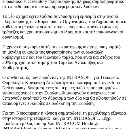
ευρωπαϊκό success story πληροφορικής, πλήρως συμπληρωματικό
σε επίπεδο υπηρεσιών και προσφερόμενων λύσεων.
Το νέο σχήμα έχει πλούσια συνδυασμένη εμπειρία στην αγορά
πληροφορικής των Ευρωπαϊκών Οργανισμών, του Δημόσιου τομέα
καθώς και μεγάλων πελατών όπως υπηρεσίες κοινής ωφέλειας,
τράπεζες και χρηματοοικονομικά ιδρύματα και τηλεπικοινωνιακοί
οργανισμοί.
Η χρονική συγκυρία αυτής της στρατηγικής κίνησης υπογραμμίζει
τη μεγάλη ευκαιρία της ψηφιοποίησης των ευρωπαϊκών
κυβερνήσεων και του ιδιωτικού τομέα, που είναι και στόχος του
20% της χρηματοδότησης του Ταμείου Ανάκαμψης και
Σταθερότητας.
Ο συνδυασμός των προϊόντων της INTRASOFT για Τελωνεία,
Φορολογία, Κοινωνική Ασφάλιση και η πλατφόρμα Govtech της
Netcompany, δοκιμασμένες σε μερικές από τις πιο προηγμένες
ψηφιακές αγορές στην Ευρώπη, δημιουργούν συνέργειες που
ξεπερνούν κατά πολύ το άθροισμα των δύο και θα αξιοποιηθούν σε
αναδυόμενες ευκαιρίες σε ολόκληρη την Ευρώπη.
Για την Netcompany η κίνηση σηματοδοτεί τη μεγαλύτερη εξαγορά
στην ιστορία της εταιρείας, και για την INTRASOFT, μέχρι
πρόσφατα μέλος του ομίλου INTRACOM Holdings
ΙΝΤΚΑ+0,46% με έδρα την Ελλάδα, η συναλλαγή αποτελεί μια