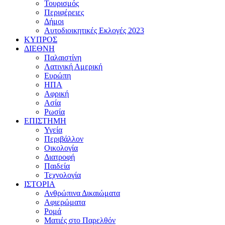
Τουρισμός
Περιφέρειες
Δήμοι
Αυτοδιοικητικές Εκλογές 2023
ΚΥΠΡΟΣ
ΔΙΕΘΝΗ
Παλαιστίνη
Λατινική Αμερική
Ευρώπη
ΗΠΑ
Αφρική
Ασία
Ρωσία
ΕΠΙΣΤΗΜΗ
Υγεία
Περιβάλλον
Οικολογία
Διατροφή
Παιδεία
Τεχνολογία
ΙΣΤΟΡΙΑ
Ανθρώπινα Δικαιώματα
Αφιερώματα
Ρομά
Ματιές στο Παρελθόν