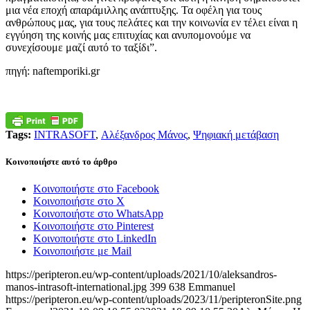
μια νέα εποχή απαράμιλλης ανάπτυξης. Τα οφέλη για τους
ανθρώπους μας, για τους πελάτες και την κοινωνία εν τέλει είναι η
εγγύηση της κοινής μας επιτυχίας και ανυπομονούμε να
συνεχίσουμε μαζί αυτό το ταξίδι”.
πηγή: naftemporiki.gr
Tags:
INTRASOFT
,
Αλέξανδρος Μάνος
,
Ψηφιακή μετάβαση
Κοινοποιήστε αυτό το άρθρο
Κοινοποιήστε στο Facebook
Κοινοποιήστε στο X
Κοινοποιήστε στο WhatsApp
Κοινοποιήστε στο Pinterest
Κοινοποιήστε στο LinkedIn
Κοινοποιήστε με Mail
https://peripteron.eu/wp-content/uploads/2021/10/aleksandros-
manos-intrasoft-international.jpg
399
638
Emmanuel
https://peripteron.eu/wp-content/uploads/2023/11/peripteronSite.png