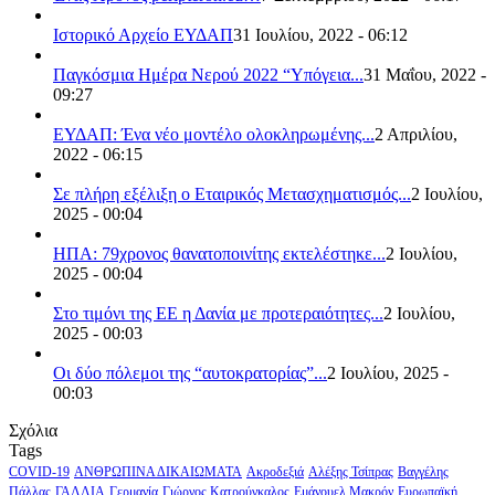
Ιστορικό Αρχείο ΕΥΔΑΠ
31 Ιουλίου, 2022 - 06:12
Παγκόσμια Ημέρα Νερού 2022 “Υπόγεια...
31 Μαΐου, 2022 -
09:27
ΕΥΔΑΠ: Ένα νέο μοντέλο ολοκληρωμένης...
2 Απριλίου,
2022 - 06:15
Σε πλήρη εξέλιξη ο Εταιρικός Μετασχηματισμός...
2 Ιουλίου,
2025 - 00:04
ΗΠΑ: 79χρονος θανατοποινίτης εκτελέστηκε...
2 Ιουλίου,
2025 - 00:04
Στο τιμόνι της ΕΕ η Δανία με προτεραιότητες...
2 Ιουλίου,
2025 - 00:03
Οι δύο πόλεμοι της “αυτοκρατορίας”...
2 Ιουλίου, 2025 -
00:03
Σχόλια
Tags
COVID-19
ΑΝΘΡΩΠΙΝΑ ΔΙΚΑΙΩΜΑΤΑ
Ακροδεξιά
Αλέξης Τσίπρας
Βαγγέλης
Πάλλας
ΓΑΛΛΙΑ
Γερμανία
Γιώργος Κατρούγκαλος
Εμάνουελ Μακρόν
Ευρωπαϊκή