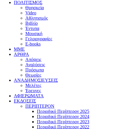
ΠΟΛΙΤΙΣΜΟΣ
Θρησκεία
Video
Αθλητισμός
Βιβλίο
Έντυπα
Μουσική
Γελοιογραφίες
E-books
MME
ΑΡΘΡΑ
Απόψεις
Αναλύσεις
Πρόσωπα
Θεωρίες
ΑΝΑΔΗΜΟΣΙΕΥΣΕΙΣ
Μελέτες
Έρευνες
ΑΦΙΕΡΩΜΑΤΑ
ΕΚΔΟΣΕΙΣ
ΠΕΡΙΠΤΕΡΟΝ
Περιοδικό Περίπτερον 2025
Περιοδικό Περίπτερον 2024
Περιοδικό Περίπτερον 2023
Περιοδικό Περίπτερον 2022