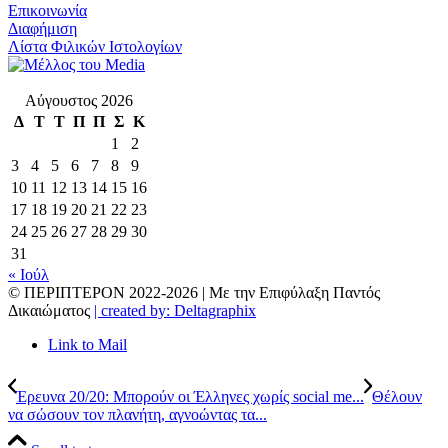
Επικοινωνία
Διαφήμιση
Λίστα Φιλικών Ιστολογίων
Αύγουστος 2026
Δ
Τ
Τ
Π
Π
Σ
Κ
1
2
3
4
5
6
7
8
9
10
11
12
13
14
15
16
17
18
19
20
21
22
23
24
25
26
27
28
29
30
31
« Ιούλ
© ΠΕΡΙΠΤΕΡΟΝ 2022-
2026 | Με την Επιφύλαξη Παντός
Δικαιώματος
| created by: Deltagraphix
Link to Mail
Έρευνα 20/20: Μπορούν οι Έλληνες χωρίς social me...
Θέλουν
να σώσουν τον πλανήτη, αγνοώντας τα...