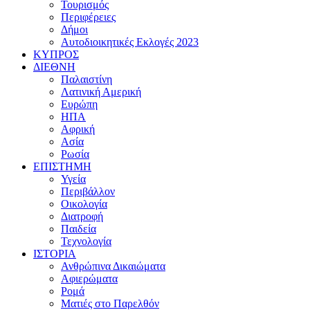
Τουρισμός
Περιφέρειες
Δήμοι
Αυτοδιοικητικές Εκλογές 2023
ΚΥΠΡΟΣ
ΔΙΕΘΝΗ
Παλαιστίνη
Λατινική Αμερική
Ευρώπη
ΗΠΑ
Αφρική
Ασία
Ρωσία
ΕΠΙΣΤΗΜΗ
Υγεία
Περιβάλλον
Οικολογία
Διατροφή
Παιδεία
Τεχνολογία
ΙΣΤΟΡΙΑ
Ανθρώπινα Δικαιώματα
Αφιερώματα
Ρομά
Ματιές στο Παρελθόν