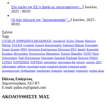
Στο τιμόνι της ΕΕ η Δανία με προτεραιότητες...
2 Ιουλίου,
2025 - 00:03
Οι δύο πόλεμοι της “αυτοκρατορίας”...
2 Ιουλίου, 2025 -
00:03
Σχόλια
Tags
COVID-19
ΑΝΘΡΩΠΙΝΑ ΔΙΚΑΙΩΜΑΤΑ
Ακροδεξιά
Αλέξης Τσίπρας
Βαγγέλης
Πάλλας
ΓΑΛΛΙΑ
Γερμανία
Γιώργος Κατρούγκαλος
Εμάνουελ Μακρόν
Ευρωπαϊκή
Ένωση
Ευρώπη
ΗΠΑ
Ινστιτούτο Εναλλακτικών Πολιτικών ΕΝΑ
Ισραήλ
Κορονοϊός
Κυριάκος Μητσοτάκης
Κωνσταντίνος Μαργαρίτης
Κώστας Μαυρίδης
ΝΑΤΟ
Νίκος
Ανδρουλάκης
Νιαζί Κιζίλγιουρεκ
Οικονομία
Ουκρανία
Πανδημία
Πολιτική
ΡΩΣΙΑ
ΣΥΡΙΖΑ
ΤΟΥΡΙΣΜΟΣ
ΤΟΥΡΚΙΑ
ανατιμήσεις
αστυνομική βία
εκλογές
εκλογές 2023
εμβολιασμοί
εμβόλια
ενεργειακή κρίση
κλιματική αλλαγή
κλιματική κρίση
μεταναστευτικό
πληθωρισμός
προσφυγικό
πυρκαγιές
ρατσισμός
υποκλοπές
φυσικό αέριο
Πάλλας Ευάγγελος
Δημοσιογράφος AEJ ΙFJ
E-mail: pallas.eu@gmail.com
ΑΚΟΛΟΥΘΗΣΤΕ ΜΑΣ