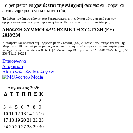
Το peripteron.eu
χρειάζεται την ενίσχυσή σας
για να μπορεί να
είναι ενημερωμένο και κοντά σας.....
Τα άρθρα που δημοσιεύονται στο Peripteron.eu, απηχούν και μόνον τις απόψεις των
αρθρογράφων και σε καμία περίπτωση δεν υιοθετούνται από την ιστοσελίδα μας.
ΔΗΛΩΣΗ ΣΥΜΜΟΡΦΩΣΗΣ ΜΕ ΤΗ ΣΥΣΤΑΣΗ (ΕΕ)
2018/334
Η εταιρεία μας δηλώνει συμμόρφωση με τη Σύσταση (ΕΕ) 2018/334 της Επιτροπής της 1ης
Μαρτίου 2018 σχετικά με τα μέτρα για την αποτελεσματική αντιμετώπιση του παράνομου
περιεχομένου στο διαδίκτυο (L 63) [βλ. σχετικά άρ.10 παρ.2 περ.ε’ Ν. 5005/2022 Τεύχος A’
236/21.12.2022].
Επικοινωνία
Διαφήμιση
Λίστα Φιλικών Ιστολογίων
Αύγουστος 2026
Δ
Τ
Τ
Π
Π
Σ
Κ
1
2
3
4
5
6
7
8
9
10
11
12
13
14
15
16
17
18
19
20
21
22
23
24
25
26
27
28
29
30