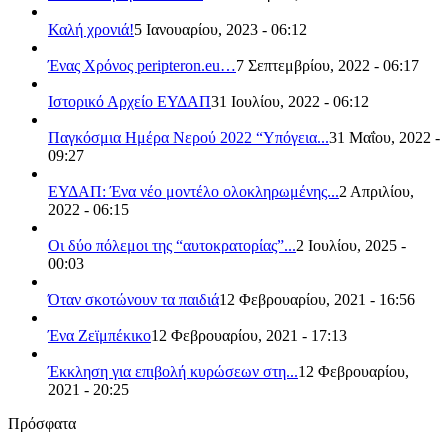
Καλή χρονιά!
5 Ιανουαρίου, 2023 - 06:12
Ένας Χρόνος peripteron.eu…
7 Σεπτεμβρίου, 2022 - 06:17
Ιστορικό Αρχείο ΕΥΔΑΠ
31 Ιουλίου, 2022 - 06:12
Παγκόσμια Ημέρα Νερού 2022 “Υπόγεια...
31 Μαΐου, 2022 -
09:27
ΕΥΔΑΠ: Ένα νέο μοντέλο ολοκληρωμένης...
2 Απριλίου,
2022 - 06:15
Οι δύο πόλεμοι της “αυτοκρατορίας”...
2 Ιουλίου, 2025 -
00:03
Όταν σκοτώνουν τα παιδιά
12 Φεβρουαρίου, 2021 - 16:56
Ένα Ζεϊμπέκικο
12 Φεβρουαρίου, 2021 - 17:13
Έκκληση για επιβολή κυρώσεων στη...
12 Φεβρουαρίου,
2021 - 20:25
Πρόσφατα