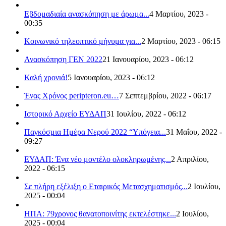
Εβδομαδιαία ανασκόπηση με άρωμα...
4 Μαρτίου, 2023 -
00:35
Κοινωνικό τηλεοπτικό μήνυμα για...
2 Μαρτίου, 2023 - 06:15
Ανασκόπηση ΓΕΝ 2022
21 Ιανουαρίου, 2023 - 06:12
Καλή χρονιά!
5 Ιανουαρίου, 2023 - 06:12
Ένας Χρόνος peripteron.eu…
7 Σεπτεμβρίου, 2022 - 06:17
Ιστορικό Αρχείο ΕΥΔΑΠ
31 Ιουλίου, 2022 - 06:12
Παγκόσμια Ημέρα Νερού 2022 “Υπόγεια...
31 Μαΐου, 2022 -
09:27
ΕΥΔΑΠ: Ένα νέο μοντέλο ολοκληρωμένης...
2 Απριλίου,
2022 - 06:15
Σε πλήρη εξέλιξη ο Εταιρικός Μετασχηματισμός...
2 Ιουλίου,
2025 - 00:04
ΗΠΑ: 79χρονος θανατοποινίτης εκτελέστηκε...
2 Ιουλίου,
2025 - 00:04