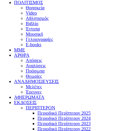
ΠΟΛΙΤΙΣΜΟΣ
Θρησκεία
Video
Αθλητισμός
Βιβλίο
Έντυπα
Μουσική
Γελοιογραφίες
E-books
MME
ΑΡΘΡΑ
Απόψεις
Αναλύσεις
Πρόσωπα
Θεωρίες
ΑΝΑΔΗΜΟΣΙΕΥΣΕΙΣ
Μελέτες
Έρευνες
ΑΦΙΕΡΩΜΑΤΑ
ΕΚΔΟΣΕΙΣ
ΠΕΡΙΠΤΕΡΟΝ
Περιοδικό Περίπτερον 2025
Περιοδικό Περίπτερον 2024
Περιοδικό Περίπτερον 2023
Περιοδικό Περίπτερον 2022