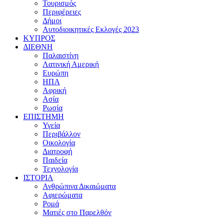
Τουρισμός
Περιφέρειες
Δήμοι
Αυτοδιοικητικές Εκλογές 2023
ΚΥΠΡΟΣ
ΔΙΕΘΝΗ
Παλαιστίνη
Λατινική Αμερική
Ευρώπη
ΗΠΑ
Αφρική
Ασία
Ρωσία
ΕΠΙΣΤΗΜΗ
Υγεία
Περιβάλλον
Οικολογία
Διατροφή
Παιδεία
Τεχνολογία
ΙΣΤΟΡΙΑ
Ανθρώπινα Δικαιώματα
Αφιερώματα
Ρομά
Ματιές στο Παρελθόν