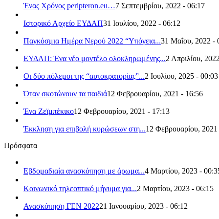
Ένας Χρόνος peripteron.eu…
7 Σεπτεμβρίου, 2022 - 06:17
Ιστορικό Αρχείο ΕΥΔΑΠ
31 Ιουλίου, 2022 - 06:12
Παγκόσμια Ημέρα Νερού 2022 “Υπόγεια...
31 Μαΐου, 2022 - 
ΕΥΔΑΠ: Ένα νέο μοντέλο ολοκληρωμένης...
2 Απριλίου, 2022
Οι δύο πόλεμοι της “αυτοκρατορίας”...
2 Ιουλίου, 2025 - 00:03
Όταν σκοτώνουν τα παιδιά
12 Φεβρουαρίου, 2021 - 16:56
Ένα Ζεϊμπέκικο
12 Φεβρουαρίου, 2021 - 17:13
Έκκληση για επιβολή κυρώσεων στη...
12 Φεβρουαρίου, 2021 
Πρόσφατα
Εβδομαδιαία ανασκόπηση με άρωμα...
4 Μαρτίου, 2023 - 00:3
Κοινωνικό τηλεοπτικό μήνυμα για...
2 Μαρτίου, 2023 - 06:15
Ανασκόπηση ΓΕΝ 2022
21 Ιανουαρίου, 2023 - 06:12