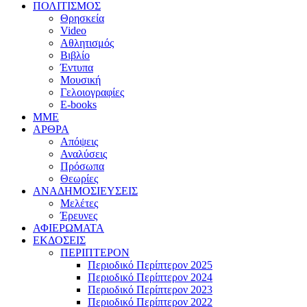
ΠΟΛΙΤΙΣΜΟΣ
Θρησκεία
Video
Αθλητισμός
Βιβλίο
Έντυπα
Μουσική
Γελοιογραφίες
E-books
MME
ΑΡΘΡΑ
Απόψεις
Αναλύσεις
Πρόσωπα
Θεωρίες
ΑΝΑΔΗΜΟΣΙΕΥΣΕΙΣ
Μελέτες
Έρευνες
ΑΦΙΕΡΩΜΑΤΑ
ΕΚΔΟΣΕΙΣ
ΠΕΡΙΠΤΕΡΟΝ
Περιοδικό Περίπτερον 2025
Περιοδικό Περίπτερον 2024
Περιοδικό Περίπτερον 2023
Περιοδικό Περίπτερον 2022