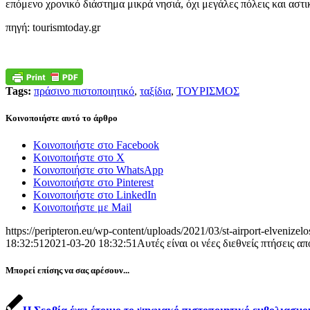
επόμενο χρονικό διάστημα μικρά νησιά, όχι μεγάλες πόλεις και αστικ
πηγή: tourismtoday.gr
Tags:
πράσινο πιστοποιητικό
,
ταξίδια
,
ΤΟΥΡΙΣΜΟΣ
Κοινοποιήστε αυτό το άρθρο
Κοινοποιήστε στο Facebook
Κοινοποιήστε στο X
Κοινοποιήστε στο WhatsApp
Κοινοποιήστε στο Pinterest
Κοινοποιήστε στο LinkedIn
Κοινοποιήστε με Mail
https://peripteron.eu/wp-content/uploads/2021/03/st-airport-elvenizel
18:32:51
2021-03-20 18:32:51
Αυτές είναι οι νέες διεθνείς πτήσεις 
Μπορεί επίσης να σας αρέσουν...