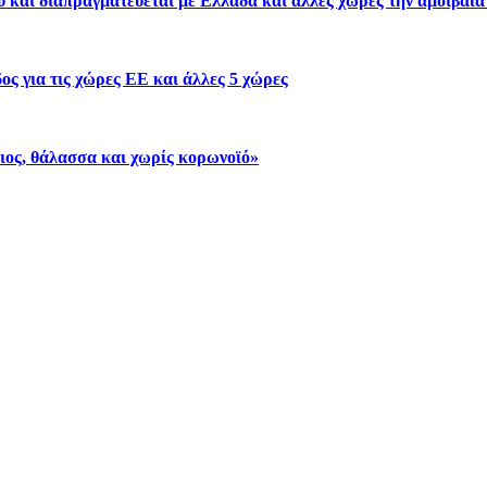
ύ και διαπραγματεύεται με Ελλάδα και άλλες χώρες την αμοιβαί
ος για τις χώρες ΕΕ και άλλες 5 χώρες
λιος, θάλασσα και χωρίς κορωνοϊό»