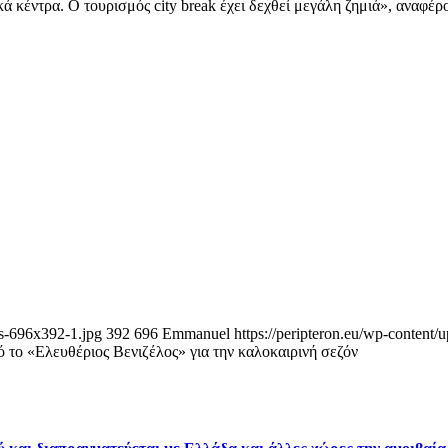
ά κέντρα. Ο τουρισμός city break έχει δεχθεί μεγάλη ζημιά», αναφέρου
os-696x392-1.jpg
392
696
Emmanuel
https://peripteron.eu/wp-content/
από το «Ελευθέριος Βενιζέλος» για την καλοκαιρινή σεζόν