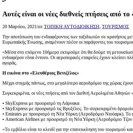
Αυτές είναι οι νέες διεθνείς πτήσεις από τ
20 Μαρτίου, 2021
/
σε
ΤΟΠΙΚΗ ΑΥΤΟΔΙΟΙΚΗΣΗ
,
ΤΟΥΡΙΣΜΟΣ
Την αποτύπωση του ενδιαφέροντος των ταξιδιωτών σε κρατήσεις μετά
Ευρωπαϊκής Ένωσης, αναμένουν πλέον οι παράγοντες του τουρισμο
«Μέσα στο επόμενο 10ήμερο εκτιμούμε ότι θα δούμε τη μετουσίωση 
ενδιαφέρον είναι έντονο. Οι αεροπορικές εταιρείες έχουν κλείσει π
αγοράς.
Η εικόνα στο «Ελευθέριος Βενιζέλος»
Μέχρι στιγμής πάντως, στο μεγαλύτερο αεροδρόμιο της χώρας έχουν
Συγκεκριμένα, οι νέες πτήσεις από τον Διεθνή Αερολιμένα Αθηνών «
• SkyExpress με προορισμό τη Λάρνακα
• SkyExpress με προορισμό τις Βρυξέλες. Το συγκεκριμένο δρομολό
• Emirates με προορισμό τη Νέα Υόρκη (Αεροδρόμιο Νιούαρκ). Το σ
• American Airlines με προορισμό τη Νέα Υόρκη (Αεροδρόμιο Τζον Φ
«Το εμβόλιο είναι το κλειδί για την επανεκκίνηση του τουρισμού κα