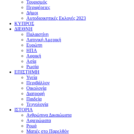
Τουρισμός
Περιφέρειες
Δήμοι
Αυτοδιοικητικές Εκλογές 2023
ΚΥΠΡΟΣ
ΔΙΕΘΝΗ
Παλαιστίνη
Λατινική Αμερική
Ευρώπη
ΗΠΑ
Αφρική
Ασία
Ρωσία
ΕΠΙΣΤΗΜΗ
Υγεία
Περιβάλλον
Οικολογία
Διατροφή
Παιδεία
Τεχνολογία
ΙΣΤΟΡΙΑ
Ανθρώπινα Δικαιώματα
Αφιερώματα
Ρομά
Ματιές στο Παρελθόν