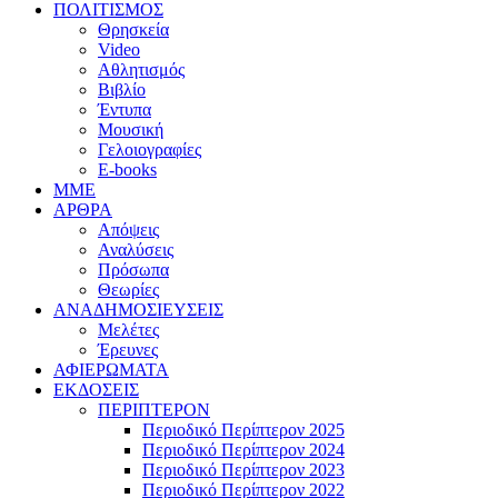
ΠΟΛΙΤΙΣΜΟΣ
Θρησκεία
Video
Αθλητισμός
Βιβλίο
Έντυπα
Μουσική
Γελοιογραφίες
E-books
MME
ΑΡΘΡΑ
Απόψεις
Αναλύσεις
Πρόσωπα
Θεωρίες
ΑΝΑΔΗΜΟΣΙΕΥΣΕΙΣ
Μελέτες
Έρευνες
ΑΦΙΕΡΩΜΑΤΑ
ΕΚΔΟΣΕΙΣ
ΠΕΡΙΠΤΕΡΟΝ
Περιοδικό Περίπτερον 2025
Περιοδικό Περίπτερον 2024
Περιοδικό Περίπτερον 2023
Περιοδικό Περίπτερον 2022