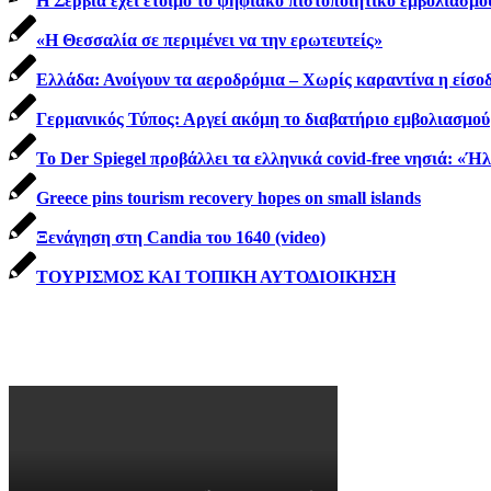
Η Σερβία έχει έτοιμο το ψηφιακό πιστοποιητικό εμβολιασμο
«Η Θεσσαλία σε περιμένει να την ερωτευτείς»
Ελλάδα: Ανοίγουν τα αεροδρόμια – Χωρίς καραντίνα η είσοδ
Γερμανικός Τύπος: Αργεί ακόμη το διαβατήριο εμβολιασμού
To Der Spiegel προβάλλει τα ελληνικά covid-free νησιά: «Ή
Greece pins tourism recovery hopes on small islands
Ξενάγηση στη Candia του 1640 (video)
ΤΟΥΡΙΣΜΟΣ ΚΑΙ ΤΟΠΙΚΗ ΑΥΤΟΔΙΟΙΚΗΣΗ