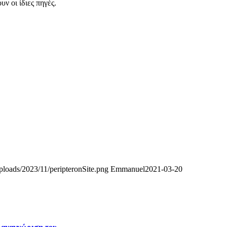
ν οι ίδιες πηγές.
uploads/2023/11/peripteronSite.png
Emmanuel
2021-03-20