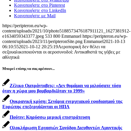
Κοινοποιήστε στο Pinterest
Κοινοποιήστε στο LinkedIn
Κοινοποιήστε με Mail
https://peripteron.eu/wp-
content/uploads/2021/10/photo5188573476187911121_1627381912-
e1634059343377.jpeg
533
800
Emmanuel
https://peripteron.eu/wp-
content/uploads/2023/11/peripteronSite.png
Emmanuel
2021-10-13
06:10:55
2021-10-12 20:25:19
Αεροπορική δεν θέλει να
σεξουαλικοποιούνται οι αεροσυνοδοί: Αντικαθιστά τις γόβες με
αθλητικά
Μπορεί επίσης να σας αρέσουν...
Ζέλικο Ομπράντοβιτς: «Δεν θυμάμαι να μιλούσατε τόσο
όταν η χώρα μου βομβαρδιζόταν το 1999»
Ουκρανική κρίση: Σενάρια ενεργειακού εφοδιασμού της
Ευρώπης επεξεργάζονται οι ΗΠΑ
Πούτιν: Κηρύσσω μερική επιστράτευση
Ολοκλήρωση Εργασιών Συνόδου Διευθυντών Αμυντικής