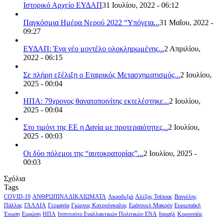
Ιστορικό Αρχείο ΕΥΔΑΠ
31 Ιουλίου, 2022 - 06:12
Παγκόσμια Ημέρα Νερού 2022 “Υπόγεια...
31 Μαΐου, 2022 -
09:27
ΕΥΔΑΠ: Ένα νέο μοντέλο ολοκληρωμένης...
2 Απριλίου,
2022 - 06:15
Σε πλήρη εξέλιξη ο Εταιρικός Μετασχηματισμός...
2 Ιουλίου,
2025 - 00:04
ΗΠΑ: 79χρονος θανατοποινίτης εκτελέστηκε...
2 Ιουλίου,
2025 - 00:04
Στο τιμόνι της ΕΕ η Δανία με προτεραιότητες...
2 Ιουλίου,
2025 - 00:03
Οι δύο πόλεμοι της “αυτοκρατορίας”...
2 Ιουλίου, 2025 -
00:03
Σχόλια
Tags
COVID-19
ΑΝΘΡΩΠΙΝΑ ΔΙΚΑΙΩΜΑΤΑ
Ακροδεξιά
Αλέξης Τσίπρας
Βαγγέλης
Πάλλας
ΓΑΛΛΙΑ
Γερμανία
Γιώργος Κατρούγκαλος
Εμάνουελ Μακρόν
Ευρωπαϊκή
Ένωση
Ευρώπη
ΗΠΑ
Ινστιτούτο Εναλλακτικών Πολιτικών ΕΝΑ
Ισραήλ
Κορονοϊός