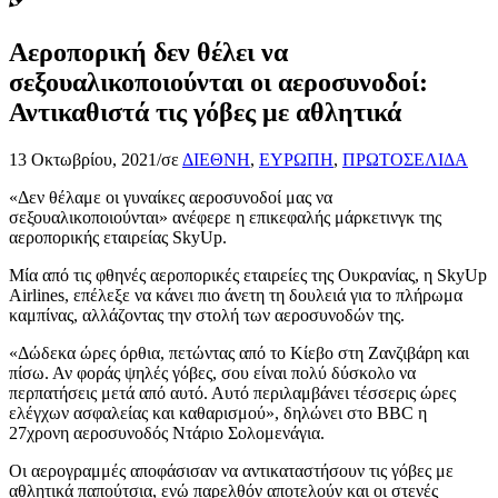
Αεροπορική δεν θέλει να
σεξουαλικοποιούνται οι αεροσυνοδοί:
Αντικαθιστά τις γόβες με αθλητικά
13 Οκτωβρίου, 2021
/
σε
ΔΙΕΘΝΗ
,
ΕΥΡΩΠΗ
,
ΠΡΩΤΟΣΕΛΙΔΑ
«Δεν θέλαμε οι γυναίκες αεροσυνοδοί μας να
σεξουαλικοποιούνται» ανέφερε η επικεφαλής μάρκετινγκ της
αεροπορικής εταιρείας SkyUp.
Μία από τις φθηνές αεροπορικές εταιρείες της Ουκρανίας, η SkyUp
Airlines, επέλεξε να κάνει πιο άνετη τη δουλειά για το πλήρωμα
καμπίνας, αλλάζοντας την στολή των αεροσυνοδών της.
«Δώδεκα ώρες όρθια, πετώντας από το Κίεβο στη Ζανζιβάρη και
πίσω. Αν φοράς ψηλές γόβες, σου είναι πολύ δύσκολο να
περπατήσεις μετά από αυτό. Αυτό περιλαμβάνει τέσσερις ώρες
ελέγχων ασφαλείας και καθαρισμού», δηλώνει στο BBC η
27χρονη αεροσυνοδός Ντάριο Σολομενάγια.
Οι αερογραμμές αποφάσισαν να αντικαταστήσουν τις γόβες με
αθλητικά παπούτσια, ενώ παρελθόν αποτελούν και οι στενές