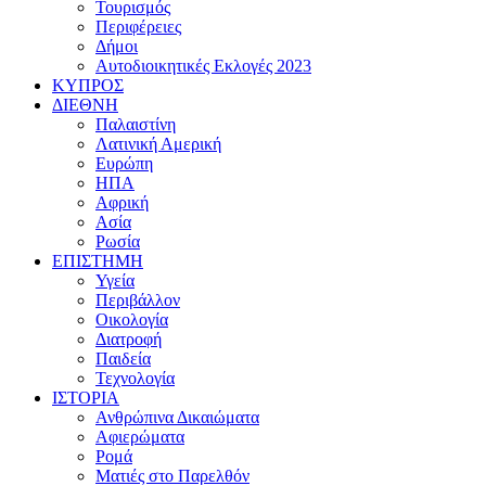
Τουρισμός
Περιφέρειες
Δήμοι
Αυτοδιοικητικές Εκλογές 2023
ΚΥΠΡΟΣ
ΔΙΕΘΝΗ
Παλαιστίνη
Λατινική Αμερική
Ευρώπη
ΗΠΑ
Αφρική
Ασία
Ρωσία
ΕΠΙΣΤΗΜΗ
Υγεία
Περιβάλλον
Οικολογία
Διατροφή
Παιδεία
Τεχνολογία
ΙΣΤΟΡΙΑ
Ανθρώπινα Δικαιώματα
Αφιερώματα
Ρομά
Ματιές στο Παρελθόν