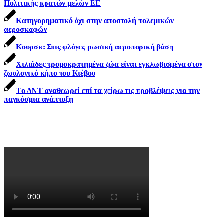
Πολιτικής κρατών μελών ΕΕ
Κατηγορηματικό όχι στην αποστολή πολεμικών
αεροσκαφών
Κουρσκ: Στις φλόγες ρωσική αεροπορική βάση
Χιλιάδες τρομοκρατημένα ζώα είναι εγκλωβισμένα στον
ζωολογικό κήπο του Κιέβου
Tο ΔΝΤ αναθεωρεί επί τα χείρω τις προβλέψεις για την
παγκόσμια ανάπτυξη