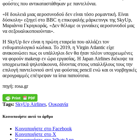
φούστες που αντικαταστάθηκαν με παντελόνια.
«Η δουλειά μιας αεροσυνοδού δεν είναι τόσο ρομαντική. Είναι
δύσκολη» εξηγεί στο BBC η επικεφαλής μάρκετινγκ της SkyUp,
Μαριάννα Γκριγκοράς. «Δεν θέλαμε οι γυναίκες αεροσυνοδοί μας
να σεξουαλικοποιούνται».
Η SkyUp δεν είναι η πρώτη εταιρεία που αλλάζει τον
ενδυματολογικό κώδικα. Το 2019, η Virgin Atlantic είχε
ανακοινώσει πως οι υπάλληλοι δεν θα ήταν πλέον υποχρεωμένες
να φορούν makeup εν ώρα εργασίας. Η Japan Airlines διέκοψε τα
υποχρεωτικά ψηλοτάκουνα, δίνοντας στους υπαλλήλους τους την
επιλογή παντελονιού αντί για φούστας pencil ενώ και οι νορβηγικές
αερογραμμές επέτρεψαν τα ίσια παπούτσια.
πηγή: rosa.gr
Tags:
SkyUp Airlines
,
Ουκρανία
Κοινοποιήστε αυτό το άρθρο
Κοινοποιήστε στο Facebook
Κοινοποιήστε στο X
Κοινοποιήστε στο WhatsApp