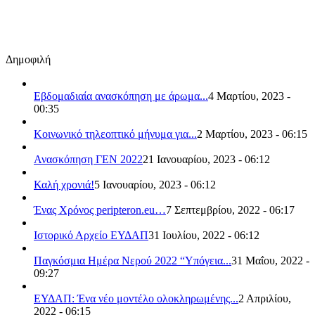
Δημοφιλή
Εβδομαδιαία ανασκόπηση με άρωμα...
4 Μαρτίου, 2023 -
00:35
Κοινωνικό τηλεοπτικό μήνυμα για...
2 Μαρτίου, 2023 - 06:15
Ανασκόπηση ΓΕΝ 2022
21 Ιανουαρίου, 2023 - 06:12
Καλή χρονιά!
5 Ιανουαρίου, 2023 - 06:12
Ένας Χρόνος peripteron.eu…
7 Σεπτεμβρίου, 2022 - 06:17
Ιστορικό Αρχείο ΕΥΔΑΠ
31 Ιουλίου, 2022 - 06:12
Παγκόσμια Ημέρα Νερού 2022 “Υπόγεια...
31 Μαΐου, 2022 -
09:27
ΕΥΔΑΠ: Ένα νέο μοντέλο ολοκληρωμένης...
2 Απριλίου,
2022 - 06:15