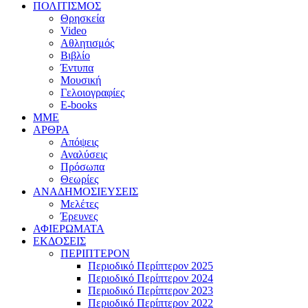
ΠΟΛΙΤΙΣΜΟΣ
Θρησκεία
Video
Αθλητισμός
Βιβλίο
Έντυπα
Μουσική
Γελοιογραφίες
E-books
MME
ΑΡΘΡΑ
Απόψεις
Αναλύσεις
Πρόσωπα
Θεωρίες
ΑΝΑΔΗΜΟΣΙΕΥΣΕΙΣ
Μελέτες
Έρευνες
ΑΦΙΕΡΩΜΑΤΑ
ΕΚΔΟΣΕΙΣ
ΠΕΡΙΠΤΕΡΟΝ
Περιοδικό Περίπτερον 2025
Περιοδικό Περίπτερον 2024
Περιοδικό Περίπτερον 2023
Περιοδικό Περίπτερον 2022