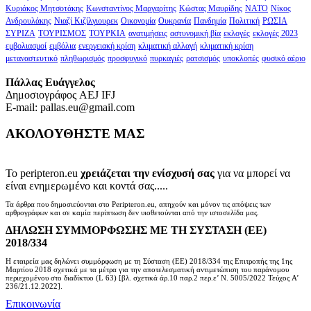
Κυριάκος Μητσοτάκης
Κωνσταντίνος Μαργαρίτης
Κώστας Μαυρίδης
ΝΑΤΟ
Νίκος
Ανδρουλάκης
Νιαζί Κιζίλγιουρεκ
Οικονομία
Ουκρανία
Πανδημία
Πολιτική
ΡΩΣΙΑ
ΣΥΡΙΖΑ
ΤΟΥΡΙΣΜΟΣ
ΤΟΥΡΚΙΑ
ανατιμήσεις
αστυνομική βία
εκλογές
εκλογές 2023
εμβολιασμοί
εμβόλια
ενεργειακή κρίση
κλιματική αλλαγή
κλιματική κρίση
μεταναστευτικό
πληθωρισμός
προσφυγικό
πυρκαγιές
ρατσισμός
υποκλοπές
φυσικό αέριο
Πάλλας Ευάγγελος
Δημοσιογράφος AEJ ΙFJ
E-mail: pallas.eu@gmail.com
ΑΚΟΛΟΥΘΗΣΤΕ ΜΑΣ
Το peripteron.eu
χρειάζεται την ενίσχυσή σας
για να μπορεί να
είναι ενημερωμένο και κοντά σας.....
Τα άρθρα που δημοσιεύονται στο Peripteron.eu, απηχούν και μόνον τις απόψεις των
αρθρογράφων και σε καμία περίπτωση δεν υιοθετούνται από την ιστοσελίδα μας.
ΔΗΛΩΣΗ ΣΥΜΜΟΡΦΩΣΗΣ ΜΕ ΤΗ ΣΥΣΤΑΣΗ (ΕΕ)
2018/334
Η εταιρεία μας δηλώνει συμμόρφωση με τη Σύσταση (ΕΕ) 2018/334 της Επιτροπής της 1ης
Μαρτίου 2018 σχετικά με τα μέτρα για την αποτελεσματική αντιμετώπιση του παράνομου
περιεχομένου στο διαδίκτυο (L 63) [βλ. σχετικά άρ.10 παρ.2 περ.ε’ Ν. 5005/2022 Τεύχος A’
236/21.12.2022].
Επικοινωνία