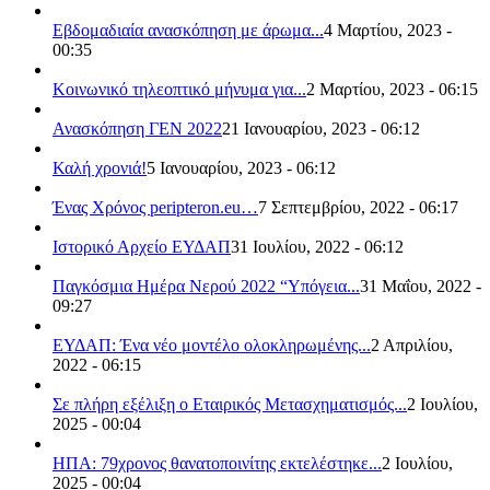
Εβδομαδιαία ανασκόπηση με άρωμα...
4 Μαρτίου, 2023 -
00:35
Κοινωνικό τηλεοπτικό μήνυμα για...
2 Μαρτίου, 2023 - 06:15
Ανασκόπηση ΓΕΝ 2022
21 Ιανουαρίου, 2023 - 06:12
Καλή χρονιά!
5 Ιανουαρίου, 2023 - 06:12
Ένας Χρόνος peripteron.eu…
7 Σεπτεμβρίου, 2022 - 06:17
Ιστορικό Αρχείο ΕΥΔΑΠ
31 Ιουλίου, 2022 - 06:12
Παγκόσμια Ημέρα Νερού 2022 “Υπόγεια...
31 Μαΐου, 2022 -
09:27
ΕΥΔΑΠ: Ένα νέο μοντέλο ολοκληρωμένης...
2 Απριλίου,
2022 - 06:15
Σε πλήρη εξέλιξη ο Εταιρικός Μετασχηματισμός...
2 Ιουλίου,
2025 - 00:04
ΗΠΑ: 79χρονος θανατοποινίτης εκτελέστηκε...
2 Ιουλίου,
2025 - 00:04