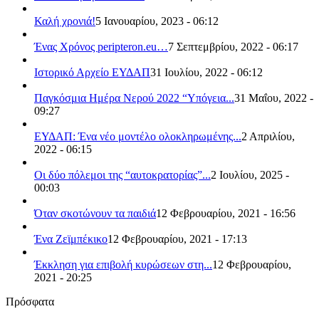
Καλή χρονιά!
5 Ιανουαρίου, 2023 - 06:12
Ένας Χρόνος peripteron.eu…
7 Σεπτεμβρίου, 2022 - 06:17
Ιστορικό Αρχείο ΕΥΔΑΠ
31 Ιουλίου, 2022 - 06:12
Παγκόσμια Ημέρα Νερού 2022 “Υπόγεια...
31 Μαΐου, 2022 -
09:27
ΕΥΔΑΠ: Ένα νέο μοντέλο ολοκληρωμένης...
2 Απριλίου,
2022 - 06:15
Οι δύο πόλεμοι της “αυτοκρατορίας”...
2 Ιουλίου, 2025 -
00:03
Όταν σκοτώνουν τα παιδιά
12 Φεβρουαρίου, 2021 - 16:56
Ένα Ζεϊμπέκικο
12 Φεβρουαρίου, 2021 - 17:13
Έκκληση για επιβολή κυρώσεων στη...
12 Φεβρουαρίου,
2021 - 20:25
Πρόσφατα