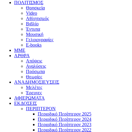
ΠΟΛΙΤΙΣΜΟΣ
Θρησκεία
Video
Αθλητισμός
Βιβλίο
Έντυπα
Μουσική
Γελοιογραφίες
E-books
MME
ΑΡΘΡΑ
Απόψεις
Αναλύσεις
Πρόσωπα
Θεωρίες
ΑΝΑΔΗΜΟΣΙΕΥΣΕΙΣ
Μελέτες
Έρευνες
ΑΦΙΕΡΩΜΑΤΑ
ΕΚΔΟΣΕΙΣ
ΠΕΡΙΠΤΕΡΟΝ
Περιοδικό Περίπτερον 2025
Περιοδικό Περίπτερον 2024
Περιοδικό Περίπτερον 2023
Περιοδικό Περίπτερον 2022