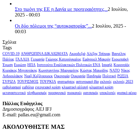
Στο τιμόνι της ΕΕ η Δανία με προτεραιότητες...
2 Ιουλίου,
2025 - 00:03
Οι δύο πόλεμοι της “αυτοκρατορίας”...
2 Ιουλίου, 2025 -
00:03
Σχόλια
Tags
COVID-19
ΑΝΘΡΩΠΙΝΑ ΔΙΚΑΙΩΜΑΤΑ
Ακροδεξιά
Αλέξης Τσίπρας
Βαγγέλης
Πάλλας
ΓΑΛΛΙΑ
Γερμανία
Γιώργος Κατρούγκαλος
Εμάνουελ Μακρόν
Ευρωπαϊκή
Ένωση
Ευρώπη
ΗΠΑ
Ινστιτούτο Εναλλακτικών Πολιτικών ΕΝΑ
Ισραήλ
Κορονοϊός
Κυριάκος Μητσοτάκης
Κωνσταντίνος Μαργαρίτης
Κώστας Μαυρίδης
ΝΑΤΟ
Νίκος
Ανδρουλάκης
Νιαζί Κιζίλγιουρεκ
Οικονομία
Ουκρανία
Πανδημία
Πολιτική
ΡΩΣΙΑ
ΣΥΡΙΖΑ
ΤΟΥΡΙΣΜΟΣ
ΤΟΥΡΚΙΑ
ανατιμήσεις
αστυνομική βία
εκλογές
εκλογές 2023
εμβολιασμοί
εμβόλια
ενεργειακή κρίση
κλιματική αλλαγή
κλιματική κρίση
μεταναστευτικό
πληθωρισμός
προσφυγικό
πυρκαγιές
ρατσισμός
υποκλοπές
φυσικό αέριο
Πάλλας Ευάγγελος
Δημοσιογράφος AEJ ΙFJ
E-mail: pallas.eu@gmail.com
ΑΚΟΛΟΥΘΗΣΤΕ ΜΑΣ