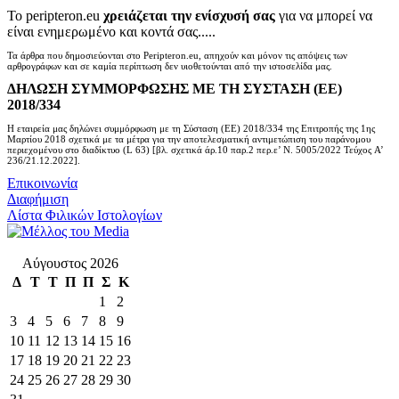
Το peripteron.eu
χρειάζεται την ενίσχυσή σας
για να μπορεί να
είναι ενημερωμένο και κοντά σας.....
Τα άρθρα που δημοσιεύονται στο Peripteron.eu, απηχούν και μόνον τις απόψεις των
αρθρογράφων και σε καμία περίπτωση δεν υιοθετούνται από την ιστοσελίδα μας.
ΔΗΛΩΣΗ ΣΥΜΜΟΡΦΩΣΗΣ ΜΕ ΤΗ ΣΥΣΤΑΣΗ (ΕΕ)
2018/334
Η εταιρεία μας δηλώνει συμμόρφωση με τη Σύσταση (ΕΕ) 2018/334 της Επιτροπής της 1ης
Μαρτίου 2018 σχετικά με τα μέτρα για την αποτελεσματική αντιμετώπιση του παράνομου
περιεχομένου στο διαδίκτυο (L 63) [βλ. σχετικά άρ.10 παρ.2 περ.ε’ Ν. 5005/2022 Τεύχος A’
236/21.12.2022].
Επικοινωνία
Διαφήμιση
Λίστα Φιλικών Ιστολογίων
Αύγουστος 2026
Δ
Τ
Τ
Π
Π
Σ
Κ
1
2
3
4
5
6
7
8
9
10
11
12
13
14
15
16
17
18
19
20
21
22
23
24
25
26
27
28
29
30