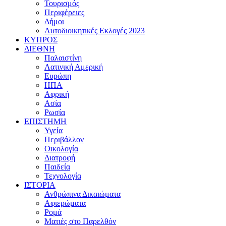
Τουρισμός
Περιφέρειες
Δήμοι
Αυτοδιοικητικές Εκλογές 2023
ΚΥΠΡΟΣ
ΔΙΕΘΝΗ
Παλαιστίνη
Λατινική Αμερική
Ευρώπη
ΗΠΑ
Αφρική
Ασία
Ρωσία
ΕΠΙΣΤΗΜΗ
Υγεία
Περιβάλλον
Οικολογία
Διατροφή
Παιδεία
Τεχνολογία
ΙΣΤΟΡΙΑ
Ανθρώπινα Δικαιώματα
Αφιερώματα
Ρομά
Ματιές στο Παρελθόν