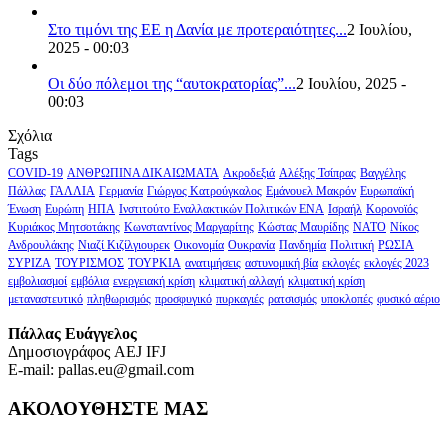
Στο τιμόνι της ΕΕ η Δανία με προτεραιότητες...
2 Ιουλίου,
2025 - 00:03
Οι δύο πόλεμοι της “αυτοκρατορίας”...
2 Ιουλίου, 2025 -
00:03
Σχόλια
Tags
COVID-19
ΑΝΘΡΩΠΙΝΑ ΔΙΚΑΙΩΜΑΤΑ
Ακροδεξιά
Αλέξης Τσίπρας
Βαγγέλης
Πάλλας
ΓΑΛΛΙΑ
Γερμανία
Γιώργος Κατρούγκαλος
Εμάνουελ Μακρόν
Ευρωπαϊκή
Ένωση
Ευρώπη
ΗΠΑ
Ινστιτούτο Εναλλακτικών Πολιτικών ΕΝΑ
Ισραήλ
Κορονοϊός
Κυριάκος Μητσοτάκης
Κωνσταντίνος Μαργαρίτης
Κώστας Μαυρίδης
ΝΑΤΟ
Νίκος
Ανδρουλάκης
Νιαζί Κιζίλγιουρεκ
Οικονομία
Ουκρανία
Πανδημία
Πολιτική
ΡΩΣΙΑ
ΣΥΡΙΖΑ
ΤΟΥΡΙΣΜΟΣ
ΤΟΥΡΚΙΑ
ανατιμήσεις
αστυνομική βία
εκλογές
εκλογές 2023
εμβολιασμοί
εμβόλια
ενεργειακή κρίση
κλιματική αλλαγή
κλιματική κρίση
μεταναστευτικό
πληθωρισμός
προσφυγικό
πυρκαγιές
ρατσισμός
υποκλοπές
φυσικό αέριο
Πάλλας Ευάγγελος
Δημοσιογράφος AEJ ΙFJ
E-mail: pallas.eu@gmail.com
ΑΚΟΛΟΥΘΗΣΤΕ ΜΑΣ