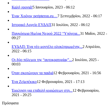
Καλή χρονιά!
5 Ιανουαρίου, 2023 - 06:12
Ένας Χρόνος peripteron.eu…
7 Σεπτεμβρίου, 2022 - 06:17
Ιστορικό Αρχείο ΕΥΔΑΠ
31 Ιουλίου, 2022 - 06:12
Παγκόσμια Ημέρα Νερού 2022 “Υπόγεια...
31 Μαΐου, 2022 -
09:27
ΕΥΔΑΠ: Ένα νέο μοντέλο ολοκληρωμένης...
2 Απριλίου,
2022 - 06:15
Οι δύο πόλεμοι της “αυτοκρατορίας”...
2 Ιουλίου, 2025 -
00:03
Όταν σκοτώνουν τα παιδιά
12 Φεβρουαρίου, 2021 - 16:56
Ένα Ζεϊμπέκικο
12 Φεβρουαρίου, 2021 - 17:13
Έκκληση για επιβολή κυρώσεων στη...
12 Φεβρουαρίου,
2021 - 20:25
Πρόσφατα