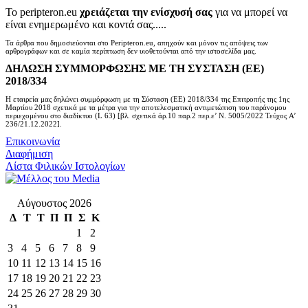
Το peripteron.eu
χρειάζεται την ενίσχυσή σας
για να μπορεί να
είναι ενημερωμένο και κοντά σας.....
Τα άρθρα που δημοσιεύονται στο Peripteron.eu, απηχούν και μόνον τις απόψεις των
αρθρογράφων και σε καμία περίπτωση δεν υιοθετούνται από την ιστοσελίδα μας.
ΔΗΛΩΣΗ ΣΥΜΜΟΡΦΩΣΗΣ ΜΕ ΤΗ ΣΥΣΤΑΣΗ (ΕΕ)
2018/334
Η εταιρεία μας δηλώνει συμμόρφωση με τη Σύσταση (ΕΕ) 2018/334 της Επιτροπής της 1ης
Μαρτίου 2018 σχετικά με τα μέτρα για την αποτελεσματική αντιμετώπιση του παράνομου
περιεχομένου στο διαδίκτυο (L 63) [βλ. σχετικά άρ.10 παρ.2 περ.ε’ Ν. 5005/2022 Τεύχος A’
236/21.12.2022].
Επικοινωνία
Διαφήμιση
Λίστα Φιλικών Ιστολογίων
Αύγουστος 2026
Δ
Τ
Τ
Π
Π
Σ
Κ
1
2
3
4
5
6
7
8
9
10
11
12
13
14
15
16
17
18
19
20
21
22
23
24
25
26
27
28
29
30