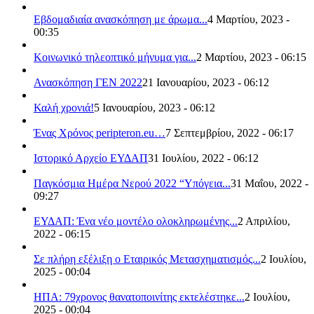
Εβδομαδιαία ανασκόπηση με άρωμα...
4 Μαρτίου, 2023 -
00:35
Κοινωνικό τηλεοπτικό μήνυμα για...
2 Μαρτίου, 2023 - 06:15
Ανασκόπηση ΓΕΝ 2022
21 Ιανουαρίου, 2023 - 06:12
Καλή χρονιά!
5 Ιανουαρίου, 2023 - 06:12
Ένας Χρόνος peripteron.eu…
7 Σεπτεμβρίου, 2022 - 06:17
Ιστορικό Αρχείο ΕΥΔΑΠ
31 Ιουλίου, 2022 - 06:12
Παγκόσμια Ημέρα Νερού 2022 “Υπόγεια...
31 Μαΐου, 2022 -
09:27
ΕΥΔΑΠ: Ένα νέο μοντέλο ολοκληρωμένης...
2 Απριλίου,
2022 - 06:15
Σε πλήρη εξέλιξη ο Εταιρικός Μετασχηματισμός...
2 Ιουλίου,
2025 - 00:04
ΗΠΑ: 79χρονος θανατοποινίτης εκτελέστηκε...
2 Ιουλίου,
2025 - 00:04