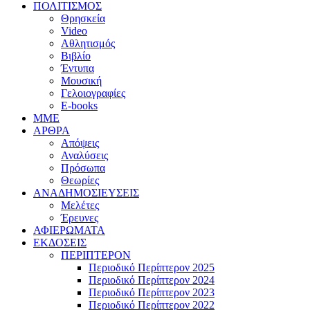
ΠΟΛΙΤΙΣΜΟΣ
Θρησκεία
Video
Αθλητισμός
Βιβλίο
Έντυπα
Μουσική
Γελοιογραφίες
E-books
MME
ΑΡΘΡΑ
Απόψεις
Αναλύσεις
Πρόσωπα
Θεωρίες
ΑΝΑΔΗΜΟΣΙΕΥΣΕΙΣ
Μελέτες
Έρευνες
ΑΦΙΕΡΩΜΑΤΑ
ΕΚΔΟΣΕΙΣ
ΠΕΡΙΠΤΕΡΟΝ
Περιοδικό Περίπτερον 2025
Περιοδικό Περίπτερον 2024
Περιοδικό Περίπτερον 2023
Περιοδικό Περίπτερον 2022