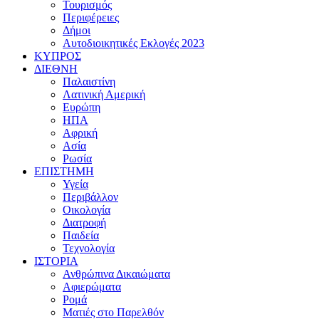
Τουρισμός
Περιφέρειες
Δήμοι
Αυτοδιοικητικές Εκλογές 2023
ΚΥΠΡΟΣ
ΔΙΕΘΝΗ
Παλαιστίνη
Λατινική Αμερική
Ευρώπη
ΗΠΑ
Αφρική
Ασία
Ρωσία
ΕΠΙΣΤΗΜΗ
Υγεία
Περιβάλλον
Οικολογία
Διατροφή
Παιδεία
Τεχνολογία
ΙΣΤΟΡΙΑ
Ανθρώπινα Δικαιώματα
Αφιερώματα
Ρομά
Ματιές στο Παρελθόν