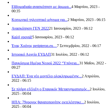
Εβδομαδιαία ανασκόπηση με άρωμα...
4 Μαρτίου, 2023 -
00:35
Κοινωνικό τηλεοπτικό μήνυμα για...
2 Μαρτίου, 2023 - 06:15
Ανασκόπηση ΓΕΝ 2022
21 Ιανουαρίου, 2023 - 06:12
Καλή χρονιά!
5 Ιανουαρίου, 2023 - 06:12
Ένας Χρόνος peripteron.eu…
7 Σεπτεμβρίου, 2022 - 06:17
Ιστορικό Αρχείο ΕΥΔΑΠ
31 Ιουλίου, 2022 - 06:12
Παγκόσμια Ημέρα Νερού 2022 “Υπόγεια...
31 Μαΐου, 2022 -
09:27
ΕΥΔΑΠ: Ένα νέο μοντέλο ολοκληρωμένης...
2 Απριλίου,
2022 - 06:15
Σε πλήρη εξέλιξη ο Εταιρικός Μετασχηματισμός...
2 Ιουλίου,
2025 - 00:04
ΗΠΑ: 79χρονος θανατοποινίτης εκτελέστηκε...
2 Ιουλίου,
2025 - 00:04