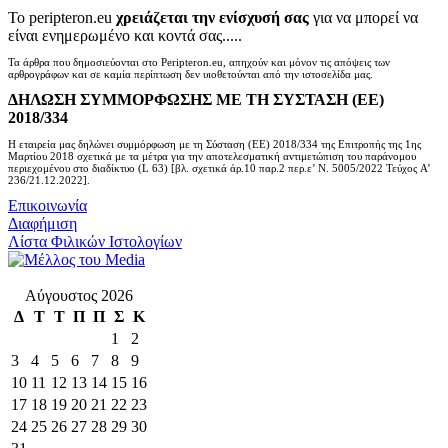
Το peripteron.eu
χρειάζεται την ενίσχυσή σας
για να μπορεί να
είναι ενημερωμένο και κοντά σας.....
Τα άρθρα που δημοσιεύονται στο Peripteron.eu, απηχούν και μόνον τις απόψεις των
αρθρογράφων και σε καμία περίπτωση δεν υιοθετούνται από την ιστοσελίδα μας.
ΔΗΛΩΣΗ ΣΥΜΜΟΡΦΩΣΗΣ ΜΕ ΤΗ ΣΥΣΤΑΣΗ (ΕΕ)
2018/334
Η εταιρεία μας δηλώνει συμμόρφωση με τη Σύσταση (ΕΕ) 2018/334 της Επιτροπής της 1ης
Μαρτίου 2018 σχετικά με τα μέτρα για την αποτελεσματική αντιμετώπιση του παράνομου
περιεχομένου στο διαδίκτυο (L 63) [βλ. σχετικά άρ.10 παρ.2 περ.ε’ Ν. 5005/2022 Τεύχος A’
236/21.12.2022].
Επικοινωνία
Διαφήμιση
Λίστα Φιλικών Ιστολογίων
Αύγουστος 2026
Δ
Τ
Τ
Π
Π
Σ
Κ
1
2
3
4
5
6
7
8
9
10
11
12
13
14
15
16
17
18
19
20
21
22
23
24
25
26
27
28
29
30