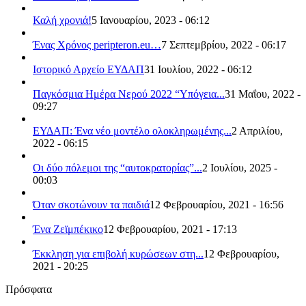
Καλή χρονιά!
5 Ιανουαρίου, 2023 - 06:12
Ένας Χρόνος peripteron.eu…
7 Σεπτεμβρίου, 2022 - 06:17
Ιστορικό Αρχείο ΕΥΔΑΠ
31 Ιουλίου, 2022 - 06:12
Παγκόσμια Ημέρα Νερού 2022 “Υπόγεια...
31 Μαΐου, 2022 -
09:27
ΕΥΔΑΠ: Ένα νέο μοντέλο ολοκληρωμένης...
2 Απριλίου,
2022 - 06:15
Οι δύο πόλεμοι της “αυτοκρατορίας”...
2 Ιουλίου, 2025 -
00:03
Όταν σκοτώνουν τα παιδιά
12 Φεβρουαρίου, 2021 - 16:56
Ένα Ζεϊμπέκικο
12 Φεβρουαρίου, 2021 - 17:13
Έκκληση για επιβολή κυρώσεων στη...
12 Φεβρουαρίου,
2021 - 20:25
Πρόσφατα