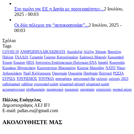
Στο τιμόνι της ΕΕ η Δανία με προτεραιότητες...
2 Ιουλίου,
2025 - 00:03
Οι δύο πόλεμοι της “αυτοκρατορίας”...
2 Ιουλίου, 2025 -
00:03
Σχόλια
Tags
COVID-19
ΑΝΘΡΩΠΙΝΑ ΔΙΚΑΙΩΜΑΤΑ
Ακροδεξιά
Αλέξης Τσίπρας
Βαγγέλης
Πάλλας
ΓΑΛΛΙΑ
Γερμανία
Γιώργος Κατρούγκαλος
Εμάνουελ Μακρόν
Ευρωπαϊκή
Ένωση
Ευρώπη
ΗΠΑ
Ινστιτούτο Εναλλακτικών Πολιτικών ΕΝΑ
Ισραήλ
Κορονοϊός
Κυριάκος Μητσοτάκης
Κωνσταντίνος Μαργαρίτης
Κώστας Μαυρίδης
ΝΑΤΟ
Νίκος
Ανδρουλάκης
Νιαζί Κιζίλγιουρεκ
Οικονομία
Ουκρανία
Πανδημία
Πολιτική
ΡΩΣΙΑ
ΣΥΡΙΖΑ
ΤΟΥΡΙΣΜΟΣ
ΤΟΥΡΚΙΑ
ανατιμήσεις
αστυνομική βία
εκλογές
εκλογές 2023
εμβολιασμοί
εμβόλια
ενεργειακή κρίση
κλιματική αλλαγή
κλιματική κρίση
μεταναστευτικό
πληθωρισμός
προσφυγικό
πυρκαγιές
ρατσισμός
υποκλοπές
φυσικό αέριο
Πάλλας Ευάγγελος
Δημοσιογράφος AEJ ΙFJ
E-mail: pallas.eu@gmail.com
ΑΚΟΛΟΥΘΗΣΤΕ ΜΑΣ