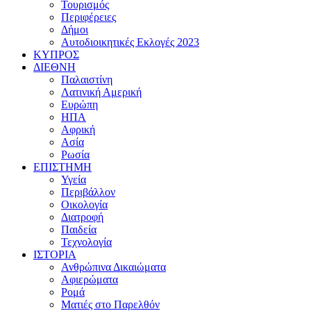
Τουρισμός
Περιφέρειες
Δήμοι
Αυτοδιοικητικές Εκλογές 2023
ΚΥΠΡΟΣ
ΔΙΕΘΝΗ
Παλαιστίνη
Λατινική Αμερική
Ευρώπη
ΗΠΑ
Αφρική
Ασία
Ρωσία
ΕΠΙΣΤΗΜΗ
Υγεία
Περιβάλλον
Οικολογία
Διατροφή
Παιδεία
Τεχνολογία
ΙΣΤΟΡΙΑ
Ανθρώπινα Δικαιώματα
Αφιερώματα
Ρομά
Ματιές στο Παρελθόν