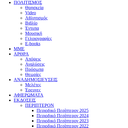
ΠΟΛΙΤΙΣΜΟΣ
Θρησκεία
Video
Αθλητισμός
Βιβλίο
Έντυπα
Μουσική
Γελοιογραφίες
E-books
MME
ΑΡΘΡΑ
Απόψεις
Αναλύσεις
Πρόσωπα
Θεωρίες
ΑΝΑΔΗΜΟΣΙΕΥΣΕΙΣ
Μελέτες
Έρευνες
ΑΦΙΕΡΩΜΑΤΑ
ΕΚΔΟΣΕΙΣ
ΠΕΡΙΠΤΕΡΟΝ
Περιοδικό Περίπτερον 2025
Περιοδικό Περίπτερον 2024
Περιοδικό Περίπτερον 2023
Περιοδικό Περίπτερον 2022