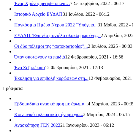
Ένας Χρόνος peripteron.eu…
7 Σεπτεμβρίου, 2022 - 06:17
Ιστορικό Αρχείο ΕΥΔΑΠ
31 Ιουλίου, 2022 - 06:12
Παγκόσμια Ημέρα Νερού 2022 “Υπόγεια...
31 Μαΐου, 2022 - 
ΕΥΔΑΠ: Ένα νέο μοντέλο ολοκληρωμένης...
2 Απριλίου, 2022
Οι δύο πόλεμοι της “αυτοκρατορίας”...
2 Ιουλίου, 2025 - 00:03
Όταν σκοτώνουν τα παιδιά
12 Φεβρουαρίου, 2021 - 16:56
Ένα Ζεϊμπέκικο
12 Φεβρουαρίου, 2021 - 17:13
Έκκληση για επιβολή κυρώσεων στη...
12 Φεβρουαρίου, 2021 
Πρόσφατα
Εβδομαδιαία ανασκόπηση με άρωμα...
4 Μαρτίου, 2023 - 00:3
Κοινωνικό τηλεοπτικό μήνυμα για...
2 Μαρτίου, 2023 - 06:15
Ανασκόπηση ΓΕΝ 2022
21 Ιανουαρίου, 2023 - 06:12