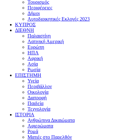
Τουρισμός
Περιφέρειες
Δήμοι
Αυτοδιοικητικές Εκλογές 2023
ΚΥΠΡΟΣ
ΔΙΕΘΝΗ
Παλαιστίνη
Λατινική Αμερική
Ευρώπη
ΗΠΑ
Αφρική
Ασία
Ρωσία
ΕΠΙΣΤΗΜΗ
Υγεία
Περιβάλλον
Οικολογία
Διατροφή
Παιδεία
Τεχνολογία
ΙΣΤΟΡΙΑ
Ανθρώπινα Δικαιώματα
Αφιερώματα
Ρομά
Ματιές στο Παρελθόν