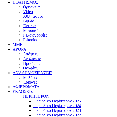
ΠΟΛΙΤΙΣΜΟΣ
Θρησκεία
Video
Αθλητισμός
Βιβλίο
Έντυπα
Μουσική
Γελοιογραφίες
E-books
MME
ΑΡΘΡΑ
Απόψεις
Αναλύσεις
Πρόσωπα
Θεωρίες
ΑΝΑΔΗΜΟΣΙΕΥΣΕΙΣ
Μελέτες
Έρευνες
ΑΦΙΕΡΩΜΑΤΑ
ΕΚΔΟΣΕΙΣ
ΠΕΡΙΠΤΕΡΟΝ
Περιοδικό Περίπτερον 2025
Περιοδικό Περίπτερον 2024
Περιοδικό Περίπτερον 2023
Περιοδικό Περίπτερον 2022