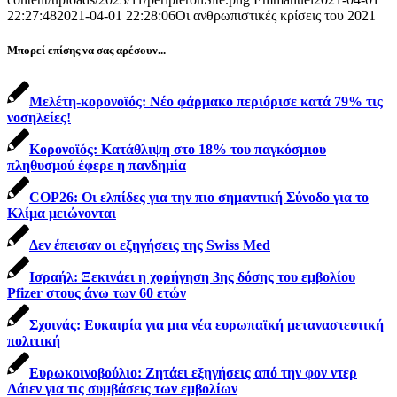
22:27:48
2021-04-01 22:28:06
Οι ανθρωπιστικές κρίσεις του 2021
Μπορεί επίσης να σας αρέσουν...
Μελέτη-κορονοϊός: Νέο φάρμακο περιόρισε κατά 79% τις
νοσηλείες!
Κορονοϊός: Κατάθλιψη στο 18% του παγκόσμιου
πληθυσμού έφερε η πανδημία
COP26: Οι ελπίδες για την πιο σημαντική Σύνοδο για το
Κλίμα μειώνονται
Δεν έπεισαν οι εξηγήσεις της Swiss Med
Ισραήλ: Ξεκινάει η χορήγηση 3ης δόσης του εμβολίου
Pfizer στους άνω των 60 ετών
Σχοινάς: Ευκαιρία για μια νέα ευρωπαϊκή μεταναστευτική
πολιτική
Ευρωκοινοβούλιο: Ζητάει εξηγήσεις από την φον ντερ
Λάιεν για τις συμβάσεις των εμβολίων