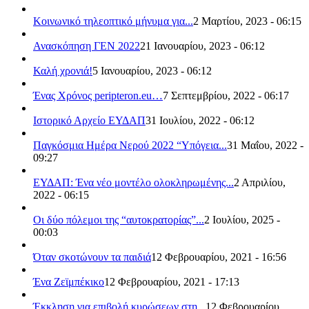
Κοινωνικό τηλεοπτικό μήνυμα για...
2 Μαρτίου, 2023 - 06:15
Ανασκόπηση ΓΕΝ 2022
21 Ιανουαρίου, 2023 - 06:12
Καλή χρονιά!
5 Ιανουαρίου, 2023 - 06:12
Ένας Χρόνος peripteron.eu…
7 Σεπτεμβρίου, 2022 - 06:17
Ιστορικό Αρχείο ΕΥΔΑΠ
31 Ιουλίου, 2022 - 06:12
Παγκόσμια Ημέρα Νερού 2022 “Υπόγεια...
31 Μαΐου, 2022 -
09:27
ΕΥΔΑΠ: Ένα νέο μοντέλο ολοκληρωμένης...
2 Απριλίου,
2022 - 06:15
Οι δύο πόλεμοι της “αυτοκρατορίας”...
2 Ιουλίου, 2025 -
00:03
Όταν σκοτώνουν τα παιδιά
12 Φεβρουαρίου, 2021 - 16:56
Ένα Ζεϊμπέκικο
12 Φεβρουαρίου, 2021 - 17:13
Έκκληση για επιβολή κυρώσεων στη...
12 Φεβρουαρίου,