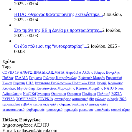
2025 - 00:04
ΗΠΑ: 79χρονος θανατοποινίτης εκτελέστηκε...
2 Ιουλίου,
2025 - 00:04
Στο τιμόνι της ΕΕ η Δανία με προτεραιότητες...
2 Ιουλίου,
2025 - 00:03
Οι δύο πόλεμοι της “αυτοκρατορίας”...
2 Ιουλίου, 2025 -
00:03
Σχόλια
Tags
COVID-19
ΑΝΘΡΩΠΙΝΑ ΔΙΚΑΙΩΜΑΤΑ
Ακροδεξιά
Αλέξης Τσίπρας
Βαγγέλης
Πάλλας
ΓΑΛΛΙΑ
Γερμανία
Γιώργος Κατρούγκαλος
Εμάνουελ Μακρόν
Ευρωπαϊκή
Ένωση
Ευρώπη
ΗΠΑ
Ινστιτούτο Εναλλακτικών Πολιτικών ΕΝΑ
Ισραήλ
Κορονοϊός
Κυριάκος Μητσοτάκης
Κωνσταντίνος Μαργαρίτης
Κώστας Μαυρίδης
ΝΑΤΟ
Νίκος
Ανδρουλάκης
Νιαζί Κιζίλγιουρεκ
Οικονομία
Ουκρανία
Πανδημία
Πολιτική
ΡΩΣΙΑ
ΣΥΡΙΖΑ
ΤΟΥΡΙΣΜΟΣ
ΤΟΥΡΚΙΑ
ανατιμήσεις
αστυνομική βία
εκλογές
εκλογές 2023
εμβολιασμοί
εμβόλια
ενεργειακή κρίση
κλιματική αλλαγή
κλιματική κρίση
μεταναστευτικό
πληθωρισμός
προσφυγικό
πυρκαγιές
ρατσισμός
υποκλοπές
φυσικό αέριο
Πάλλας Ευάγγελος
Δημοσιογράφος AEJ ΙFJ
E-mail: pallas.eu@gmail.com