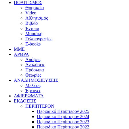
ΠΟΛΙΤΙΣΜΟΣ
Θρησκεία
Video
Αθλητισμός
Βιβλίο
Έντυπα
Μουσική
Γελοιογραφίες
E-books
MME
ΑΡΘΡΑ
Απόψεις
Αναλύσεις
Πρόσωπα
Θεωρίες
ΑΝΑΔΗΜΟΣΙΕΥΣΕΙΣ
Μελέτες
Έρευνες
ΑΦΙΕΡΩΜΑΤΑ
ΕΚΔΟΣΕΙΣ
ΠΕΡΙΠΤΕΡΟΝ
Περιοδικό Περίπτερον 2025
Περιοδικό Περίπτερον 2024
Περιοδικό Περίπτερον 2023
Περιοδικό Περίπτερον 2022