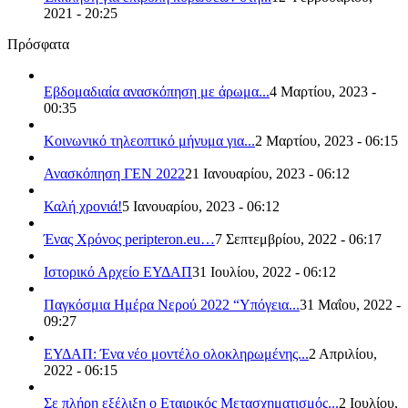
2021 - 20:25
Πρόσφατα
Εβδομαδιαία ανασκόπηση με άρωμα...
4 Μαρτίου, 2023 -
00:35
Κοινωνικό τηλεοπτικό μήνυμα για...
2 Μαρτίου, 2023 - 06:15
Ανασκόπηση ΓΕΝ 2022
21 Ιανουαρίου, 2023 - 06:12
Καλή χρονιά!
5 Ιανουαρίου, 2023 - 06:12
Ένας Χρόνος peripteron.eu…
7 Σεπτεμβρίου, 2022 - 06:17
Ιστορικό Αρχείο ΕΥΔΑΠ
31 Ιουλίου, 2022 - 06:12
Παγκόσμια Ημέρα Νερού 2022 “Υπόγεια...
31 Μαΐου, 2022 -
09:27
ΕΥΔΑΠ: Ένα νέο μοντέλο ολοκληρωμένης...
2 Απριλίου,
2022 - 06:15
Σε πλήρη εξέλιξη ο Εταιρικός Μετασχηματισμός...
2 Ιουλίου,