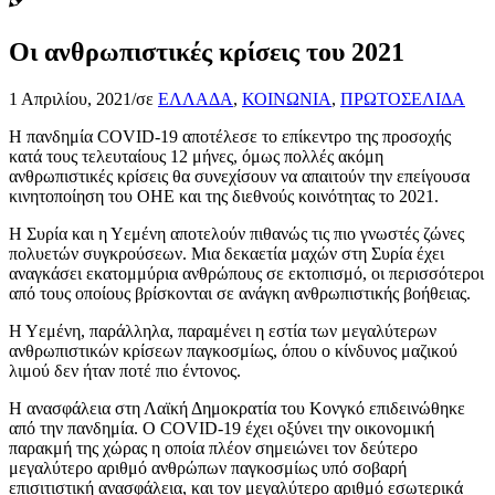
Οι ανθρωπιστικές κρίσεις του 2021
1 Απριλίου, 2021
/
σε
ΕΛΛΑΔΑ
,
ΚΟΙΝΩΝΙΑ
,
ΠΡΩΤΟΣΕΛΙΔΑ
Η πανδημία COVID-19 αποτέλεσε το επίκεντρο της προσοχής
κατά τους τελευταίους 12 μήνες, όμως πολλές ακόμη
ανθρωπιστικές κρίσεις θα συνεχίσουν να απαιτούν την επείγουσα
κινητοποίηση του ΟΗΕ και της διεθνούς κοινότητας το 2021.
Η Συρία και η Υεμένη αποτελούν πιθανώς τις πιο γνωστές ζώνες
πολυετών συγκρούσεων. Μια δεκαετία μαχών στη Συρία έχει
αναγκάσει εκατομμύρια ανθρώπους σε εκτοπισμό, οι περισσότεροι
από τους οποίους βρίσκονται σε ανάγκη ανθρωπιστικής βοήθειας.
Η Υεμένη, παράλληλα, παραμένει η εστία των μεγαλύτερων
ανθρωπιστικών κρίσεων παγκοσμίως, όπου ο κίνδυνος μαζικού
λιμού δεν ήταν ποτέ πιο έντονος.
Η ανασφάλεια στη Λαϊκή Δημοκρατία του Κονγκό επιδεινώθηκε
από την πανδημία. Ο COVID-19 έχει οξύνει την οικονομική
παρακμή της χώρας η οποία πλέον σημειώνει τον δεύτερο
μεγαλύτερο αριθμό ανθρώπων παγκοσμίως υπό σοβαρή
επισιτιστική ανασφάλεια, και τον μεγαλύτερο αριθμό εσωτερικά