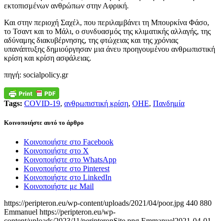
εκτοπισμένων ανθρώπων στην Αφρική.
Και στην περιοχή Σαχέλ, που περιλαμβάνει τη Μπουρκίνα Φάσο,
το Τσαντ και το Μάλι, ο συνδυασμός της κλιματικής αλλαγής, της
αδύναμης διακυβέρνησης, της φτώχειας και της χρόνιας
υπανάπτυξης δημιούργησαν μια άνευ προηγουμένου ανθρωπιστική
κρίση και κρίση ασφάλειας.
πηγή: socialpolicy.gr
Tags:
COVID-19
,
ανθρωπιστική κρίση
,
ΟΗΕ
,
Πανδημία
Κοινοποιήστε αυτό το άρθρο
Κοινοποιήστε στο Facebook
Κοινοποιήστε στο X
Κοινοποιήστε στο WhatsApp
Κοινοποιήστε στο Pinterest
Κοινοποιήστε στο LinkedIn
Κοινοποιήστε με Mail
https://peripteron.eu/wp-content/uploads/2021/04/poor.jpg
440
880
Emmanuel
https://peripteron.eu/wp-
content/uploads/2023/11/peripteronSite.png
Emmanuel
2021-04-01