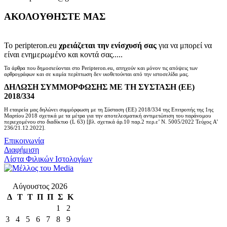
ΑΚΟΛΟΥΘΗΣΤΕ ΜΑΣ
Το peripteron.eu
χρειάζεται την ενίσχυσή σας
για να μπορεί να
είναι ενημερωμένο και κοντά σας.....
Τα άρθρα που δημοσιεύονται στο Peripteron.eu, απηχούν και μόνον τις απόψεις των
αρθρογράφων και σε καμία περίπτωση δεν υιοθετούνται από την ιστοσελίδα μας.
ΔΗΛΩΣΗ ΣΥΜΜΟΡΦΩΣΗΣ ΜΕ ΤΗ ΣΥΣΤΑΣΗ (ΕΕ)
2018/334
Η εταιρεία μας δηλώνει συμμόρφωση με τη Σύσταση (ΕΕ) 2018/334 της Επιτροπής της 1ης
Μαρτίου 2018 σχετικά με τα μέτρα για την αποτελεσματική αντιμετώπιση του παράνομου
περιεχομένου στο διαδίκτυο (L 63) [βλ. σχετικά άρ.10 παρ.2 περ.ε’ Ν. 5005/2022 Τεύχος A’
236/21.12.2022].
Επικοινωνία
Διαφήμιση
Λίστα Φιλικών Ιστολογίων
Αύγουστος 2026
Δ
Τ
Τ
Π
Π
Σ
Κ
1
2
3
4
5
6
7
8
9