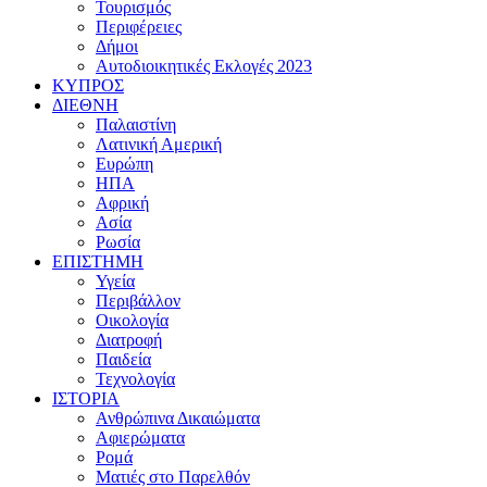
Τουρισμός
Περιφέρειες
Δήμοι
Αυτοδιοικητικές Εκλογές 2023
ΚΥΠΡΟΣ
ΔΙΕΘΝΗ
Παλαιστίνη
Λατινική Αμερική
Ευρώπη
ΗΠΑ
Αφρική
Ασία
Ρωσία
ΕΠΙΣΤΗΜΗ
Υγεία
Περιβάλλον
Οικολογία
Διατροφή
Παιδεία
Τεχνολογία
ΙΣΤΟΡΙΑ
Ανθρώπινα Δικαιώματα
Αφιερώματα
Ρομά
Ματιές στο Παρελθόν