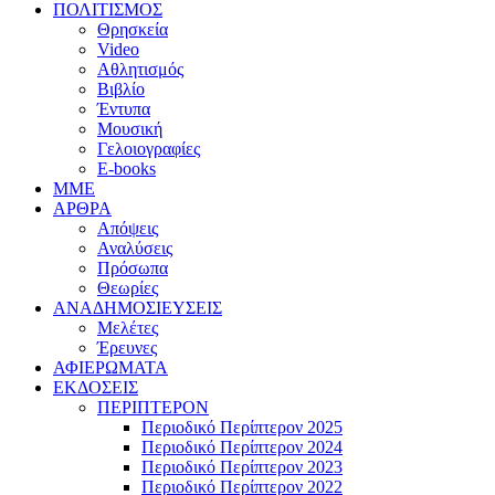
ΠΟΛΙΤΙΣΜΟΣ
Θρησκεία
Video
Αθλητισμός
Βιβλίο
Έντυπα
Μουσική
Γελοιογραφίες
E-books
MME
ΑΡΘΡΑ
Απόψεις
Αναλύσεις
Πρόσωπα
Θεωρίες
ΑΝΑΔΗΜΟΣΙΕΥΣΕΙΣ
Μελέτες
Έρευνες
ΑΦΙΕΡΩΜΑΤΑ
ΕΚΔΟΣΕΙΣ
ΠΕΡΙΠΤΕΡΟΝ
Περιοδικό Περίπτερον 2025
Περιοδικό Περίπτερον 2024
Περιοδικό Περίπτερον 2023
Περιοδικό Περίπτερον 2022