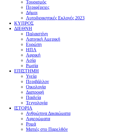
Τουρισμός
Περιφέρειες
Δήμοι
Αυτοδιοικητικές Εκλογές 2023
ΚΥΠΡΟΣ
ΔΙΕΘΝΗ
Παλαιστίνη
Λατινική Αμερική
Ευρώπη
ΗΠΑ
Αφρική
Ασία
Ρωσία
ΕΠΙΣΤΗΜΗ
Υγεία
Περιβάλλον
Οικολογία
Διατροφή
Παιδεία
Τεχνολογία
ΙΣΤΟΡΙΑ
Ανθρώπινα Δικαιώματα
Αφιερώματα
Ρομά
Ματιές στο Παρελθόν