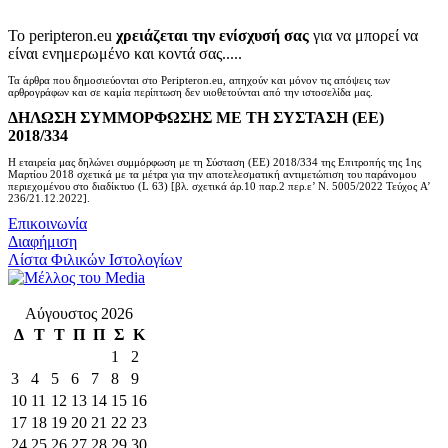
Το peripteron.eu
χρειάζεται την ενίσχυσή σας
για να μπορεί να
είναι ενημερωμένο και κοντά σας.....
Τα άρθρα που δημοσιεύονται στο Peripteron.eu, απηχούν και μόνον τις απόψεις των
αρθρογράφων και σε καμία περίπτωση δεν υιοθετούνται από την ιστοσελίδα μας.
ΔΗΛΩΣΗ ΣΥΜΜΟΡΦΩΣΗΣ ΜΕ ΤΗ ΣΥΣΤΑΣΗ (ΕΕ)
2018/334
Η εταιρεία μας δηλώνει συμμόρφωση με τη Σύσταση (ΕΕ) 2018/334 της Επιτροπής της 1ης
Μαρτίου 2018 σχετικά με τα μέτρα για την αποτελεσματική αντιμετώπιση του παράνομου
περιεχομένου στο διαδίκτυο (L 63) [βλ. σχετικά άρ.10 παρ.2 περ.ε’ Ν. 5005/2022 Τεύχος A’
236/21.12.2022].
Επικοινωνία
Διαφήμιση
Λίστα Φιλικών Ιστολογίων
Αύγουστος 2026
Δ
Τ
Τ
Π
Π
Σ
Κ
1
2
3
4
5
6
7
8
9
10
11
12
13
14
15
16
17
18
19
20
21
22
23
24
25
26
27
28
29
30