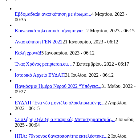
Εβδομαδιαία ανασκόπηση με άρωμα...
4 Μαρτίου, 2023 -
00:35
Κοινωνικό τηλεοπτικό μήνυμα για...
2 Μαρτίου, 2023 - 06:15
Ανασκόπηση ΓΕΝ 2022
21 Ιανουαρίου, 2023 - 06:12
Καλή χρονιά!
5 Ιανουαρίου, 2023 - 06:12
Ένας Χρόνος peripteron.eu…
7 Σεπτεμβρίου, 2022 - 06:17
Ιστορικό Αρχείο ΕΥΔΑΠ
31 Ιουλίου, 2022 - 06:12
Παγκόσμια Ημέρα Νερού 2022 “Υπόγεια...
31 Μαΐου, 2022 -
09:27
ΕΥΔΑΠ: Ένα νέο μοντέλο ολοκληρωμένης...
2 Απριλίου,
2022 - 06:15
Σε πλήρη εξέλιξη ο Εταιρικός Μετασχηματισμός...
2 Ιουλίου,
2025 - 00:04
ΗΠΑ: 79χρονος θανατοποινίτης εκτελέστηκε...
2 Ιουλίου,