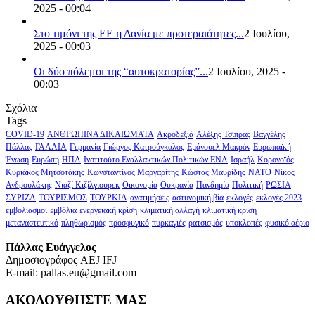
2025 - 00:04
Στο τιμόνι της ΕΕ η Δανία με προτεραιότητες...
2 Ιουλίου,
2025 - 00:03
Οι δύο πόλεμοι της “αυτοκρατορίας”...
2 Ιουλίου, 2025 -
00:03
Σχόλια
Tags
COVID-19
ΑΝΘΡΩΠΙΝΑ ΔΙΚΑΙΩΜΑΤΑ
Ακροδεξιά
Αλέξης Τσίπρας
Βαγγέλης
Πάλλας
ΓΑΛΛΙΑ
Γερμανία
Γιώργος Κατρούγκαλος
Εμάνουελ Μακρόν
Ευρωπαϊκή
Ένωση
Ευρώπη
ΗΠΑ
Ινστιτούτο Εναλλακτικών Πολιτικών ΕΝΑ
Ισραήλ
Κορονοϊός
Κυριάκος Μητσοτάκης
Κωνσταντίνος Μαργαρίτης
Κώστας Μαυρίδης
ΝΑΤΟ
Νίκος
Ανδρουλάκης
Νιαζί Κιζίλγιουρεκ
Οικονομία
Ουκρανία
Πανδημία
Πολιτική
ΡΩΣΙΑ
ΣΥΡΙΖΑ
ΤΟΥΡΙΣΜΟΣ
ΤΟΥΡΚΙΑ
ανατιμήσεις
αστυνομική βία
εκλογές
εκλογές 2023
εμβολιασμοί
εμβόλια
ενεργειακή κρίση
κλιματική αλλαγή
κλιματική κρίση
μεταναστευτικό
πληθωρισμός
προσφυγικό
πυρκαγιές
ρατσισμός
υποκλοπές
φυσικό αέριο
Πάλλας Ευάγγελος
Δημοσιογράφος AEJ ΙFJ
E-mail: pallas.eu@gmail.com
ΑΚΟΛΟΥΘΗΣΤΕ ΜΑΣ