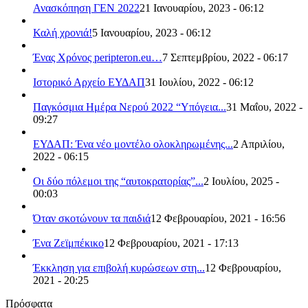
Ανασκόπηση ΓΕΝ 2022
21 Ιανουαρίου, 2023 - 06:12
Καλή χρονιά!
5 Ιανουαρίου, 2023 - 06:12
Ένας Χρόνος peripteron.eu…
7 Σεπτεμβρίου, 2022 - 06:17
Ιστορικό Αρχείο ΕΥΔΑΠ
31 Ιουλίου, 2022 - 06:12
Παγκόσμια Ημέρα Νερού 2022 “Υπόγεια...
31 Μαΐου, 2022 -
09:27
ΕΥΔΑΠ: Ένα νέο μοντέλο ολοκληρωμένης...
2 Απριλίου,
2022 - 06:15
Οι δύο πόλεμοι της “αυτοκρατορίας”...
2 Ιουλίου, 2025 -
00:03
Όταν σκοτώνουν τα παιδιά
12 Φεβρουαρίου, 2021 - 16:56
Ένα Ζεϊμπέκικο
12 Φεβρουαρίου, 2021 - 17:13
Έκκληση για επιβολή κυρώσεων στη...
12 Φεβρουαρίου,
2021 - 20:25
Πρόσφατα