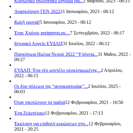
Κοινωνικό τηλεοπτικό μήνυμα για...
2 Μαρτίου, 2023 - 06:15
Ανασκόπηση ΓΕΝ 2022
21 Ιανουαρίου, 2023 - 06:12
Καλή χρονιά!
5 Ιανουαρίου, 2023 - 06:12
Ένας Χρόνος peripteron.eu…
7 Σεπτεμβρίου, 2022 - 06:17
Ιστορικό Αρχείο ΕΥΔΑΠ
31 Ιουλίου, 2022 - 06:12
Παγκόσμια Ημέρα Νερού 2022 “Υπόγεια...
31 Μαΐου, 2022 -
09:27
ΕΥΔΑΠ: Ένα νέο μοντέλο ολοκληρωμένης...
2 Απριλίου,
2022 - 06:15
Οι δύο πόλεμοι της “αυτοκρατορίας”...
2 Ιουλίου, 2025 -
00:03
Όταν σκοτώνουν τα παιδιά
12 Φεβρουαρίου, 2021 - 16:56
Ένα Ζεϊμπέκικο
12 Φεβρουαρίου, 2021 - 17:13
Έκκληση για επιβολή κυρώσεων στη...
12 Φεβρουαρίου,
2021 - 20:25