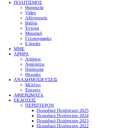
ΠΟΛΙΤΙΣΜΟΣ
Θρησκεία
Video
Αθλητισμός
Βιβλίο
Έντυπα
Μουσική
Γελοιογραφίες
E-books
MME
ΑΡΘΡΑ
Απόψεις
Αναλύσεις
Πρόσωπα
Θεωρίες
ΑΝΑΔΗΜΟΣΙΕΥΣΕΙΣ
Μελέτες
Έρευνες
ΑΦΙΕΡΩΜΑΤΑ
ΕΚΔΟΣΕΙΣ
ΠΕΡΙΠΤΕΡΟΝ
Περιοδικό Περίπτερον 2025
Περιοδικό Περίπτερον 2024
Περιοδικό Περίπτερον 2023
Περιοδικό Περίπτερον 2022