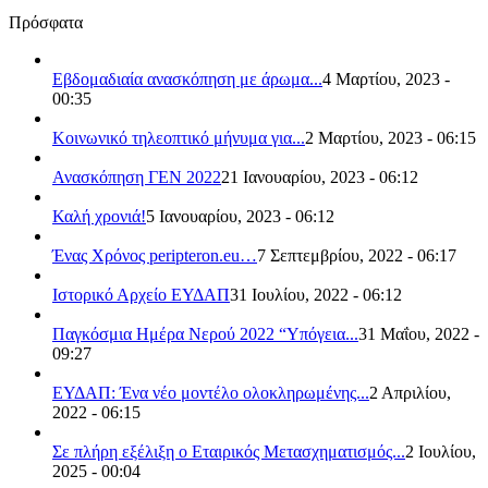
Πρόσφατα
Εβδομαδιαία ανασκόπηση με άρωμα...
4 Μαρτίου, 2023 -
00:35
Κοινωνικό τηλεοπτικό μήνυμα για...
2 Μαρτίου, 2023 - 06:15
Ανασκόπηση ΓΕΝ 2022
21 Ιανουαρίου, 2023 - 06:12
Καλή χρονιά!
5 Ιανουαρίου, 2023 - 06:12
Ένας Χρόνος peripteron.eu…
7 Σεπτεμβρίου, 2022 - 06:17
Ιστορικό Αρχείο ΕΥΔΑΠ
31 Ιουλίου, 2022 - 06:12
Παγκόσμια Ημέρα Νερού 2022 “Υπόγεια...
31 Μαΐου, 2022 -
09:27
ΕΥΔΑΠ: Ένα νέο μοντέλο ολοκληρωμένης...
2 Απριλίου,
2022 - 06:15
Σε πλήρη εξέλιξη ο Εταιρικός Μετασχηματισμός...
2 Ιουλίου,
2025 - 00:04