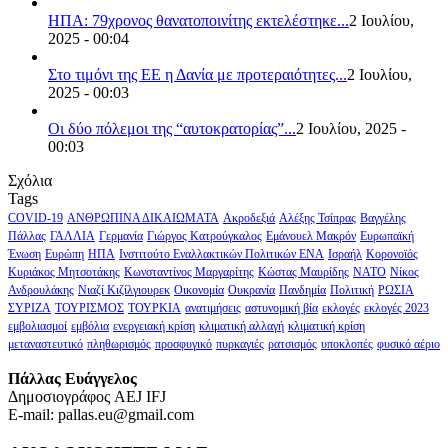
ΗΠΑ: 79χρονος θανατοποινίτης εκτελέστηκε...
2 Ιουλίου,
2025 - 00:04
Στο τιμόνι της ΕΕ η Δανία με προτεραιότητες...
2 Ιουλίου,
2025 - 00:03
Οι δύο πόλεμοι της “αυτοκρατορίας”...
2 Ιουλίου, 2025 -
00:03
Σχόλια
Tags
COVID-19
ΑΝΘΡΩΠΙΝΑ ΔΙΚΑΙΩΜΑΤΑ
Ακροδεξιά
Αλέξης Τσίπρας
Βαγγέλης
Πάλλας
ΓΑΛΛΙΑ
Γερμανία
Γιώργος Κατρούγκαλος
Εμάνουελ Μακρόν
Ευρωπαϊκή
Ένωση
Ευρώπη
ΗΠΑ
Ινστιτούτο Εναλλακτικών Πολιτικών ΕΝΑ
Ισραήλ
Κορονοϊός
Κυριάκος Μητσοτάκης
Κωνσταντίνος Μαργαρίτης
Κώστας Μαυρίδης
ΝΑΤΟ
Νίκος
Ανδρουλάκης
Νιαζί Κιζίλγιουρεκ
Οικονομία
Ουκρανία
Πανδημία
Πολιτική
ΡΩΣΙΑ
ΣΥΡΙΖΑ
ΤΟΥΡΙΣΜΟΣ
ΤΟΥΡΚΙΑ
ανατιμήσεις
αστυνομική βία
εκλογές
εκλογές 2023
εμβολιασμοί
εμβόλια
ενεργειακή κρίση
κλιματική αλλαγή
κλιματική κρίση
μεταναστευτικό
πληθωρισμός
προσφυγικό
πυρκαγιές
ρατσισμός
υποκλοπές
φυσικό αέριο
Πάλλας Ευάγγελος
Δημοσιογράφος AEJ ΙFJ
E-mail: pallas.eu@gmail.com