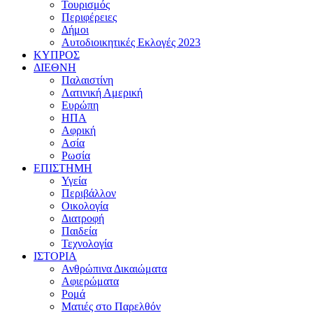
Τουρισμός
Περιφέρειες
Δήμοι
Αυτοδιοικητικές Εκλογές 2023
ΚΥΠΡΟΣ
ΔΙΕΘΝΗ
Παλαιστίνη
Λατινική Αμερική
Ευρώπη
ΗΠΑ
Αφρική
Ασία
Ρωσία
ΕΠΙΣΤΗΜΗ
Υγεία
Περιβάλλον
Οικολογία
Διατροφή
Παιδεία
Τεχνολογία
ΙΣΤΟΡΙΑ
Ανθρώπινα Δικαιώματα
Αφιερώματα
Ρομά
Ματιές στο Παρελθόν