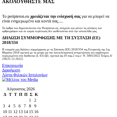
ΑΚΟΛΟΥΘΗΣΤΕ ΜΑΣ
Το peripteron.eu
χρειάζεται την ενίσχυσή σας
για να μπορεί να
είναι ενημερωμένο και κοντά σας.....
Τα άρθρα που δημοσιεύονται στο Peripteron.eu, απηχούν και μόνον τις απόψεις των
αρθρογράφων και σε καμία περίπτωση δεν υιοθετούνται από την ιστοσελίδα μας.
ΔΗΛΩΣΗ ΣΥΜΜΟΡΦΩΣΗΣ ΜΕ ΤΗ ΣΥΣΤΑΣΗ (ΕΕ)
2018/334
Η εταιρεία μας δηλώνει συμμόρφωση με τη Σύσταση (ΕΕ) 2018/334 της Επιτροπής της 1ης
Μαρτίου 2018 σχετικά με τα μέτρα για την αποτελεσματική αντιμετώπιση του παράνομου
περιεχομένου στο διαδίκτυο (L 63) [βλ. σχετικά άρ.10 παρ.2 περ.ε’ Ν. 5005/2022 Τεύχος A’
236/21.12.2022].
Επικοινωνία
Διαφήμιση
Λίστα Φιλικών Ιστολογίων
Αύγουστος 2026
Δ
Τ
Τ
Π
Π
Σ
Κ
1
2
3
4
5
6
7
8
9
10
11
12
13
14
15
16