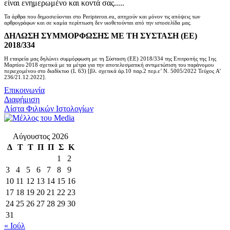
είναι ενημερωμένο και κοντά σας.....
Τα άρθρα που δημοσιεύονται στο Peripteron.eu, απηχούν και μόνον τις απόψεις των
αρθρογράφων και σε καμία περίπτωση δεν υιοθετούνται από την ιστοσελίδα μας.
ΔΗΛΩΣΗ ΣΥΜΜΟΡΦΩΣΗΣ ΜΕ ΤΗ ΣΥΣΤΑΣΗ (ΕΕ)
2018/334
Η εταιρεία μας δηλώνει συμμόρφωση με τη Σύσταση (ΕΕ) 2018/334 της Επιτροπής της 1ης
Μαρτίου 2018 σχετικά με τα μέτρα για την αποτελεσματική αντιμετώπιση του παράνομου
περιεχομένου στο διαδίκτυο (L 63) [βλ. σχετικά άρ.10 παρ.2 περ.ε’ Ν. 5005/2022 Τεύχος A’
236/21.12.2022].
Επικοινωνία
Διαφήμιση
Λίστα Φιλικών Ιστολογίων
Αύγουστος 2026
Δ
Τ
Τ
Π
Π
Σ
Κ
1
2
3
4
5
6
7
8
9
10
11
12
13
14
15
16
17
18
19
20
21
22
23
24
25
26
27
28
29
30
31
« Ιούλ