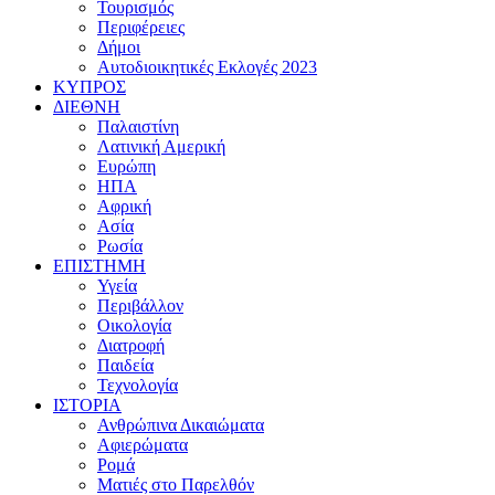
Τουρισμός
Περιφέρειες
Δήμοι
Αυτοδιοικητικές Εκλογές 2023
ΚΥΠΡΟΣ
ΔΙΕΘΝΗ
Παλαιστίνη
Λατινική Αμερική
Ευρώπη
ΗΠΑ
Αφρική
Ασία
Ρωσία
ΕΠΙΣΤΗΜΗ
Υγεία
Περιβάλλον
Οικολογία
Διατροφή
Παιδεία
Τεχνολογία
ΙΣΤΟΡΙΑ
Ανθρώπινα Δικαιώματα
Αφιερώματα
Ρομά
Ματιές στο Παρελθόν