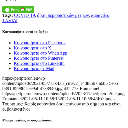
Tags:
COVID-19
,
άρση περιοριστικών μέτρων
,
καραντίνα
,
ΤΑΞΊΔΙ
Κοινοποιήστε αυτό το άρθρο
Κοινοποιήστε στο Facebook
Κοινοποιήστε στο X
Κοινοποιήστε στο WhatsApp
Κοινοποιήστε στο Pinterest
Κοινοποιήστε στο LinkedIn
Κοινοποιήστε με Mail
https://peripteron.eu/wp-
content/uploads/2021/05/773x435_cmsv2_14df85b7-a6b5-5e05-
b391-859865aee9af-4738940.jpg
435
773
Emmanuel
https://peripteron.eu/wp-content/uploads/2023/11/peripteronSite.png
Emmanuel
2021-05-11 10:58:13
2021-05-11 10:58:48
Κύπρος –
Τουρισμός: Χωρίς καραντίνα όσοι φτάνουν από σήμερα και είναι
εμβολιασμένοι
Μπορεί επίσης να σας αρέσουν...