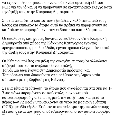
να έχουν πιστοποιητικό, που να αποδεικνύει αρνητική εξέταση
PCR για τον ιό και β) να προβαίνουν σε εργαστηριακό έλεγχο κατά
την άφιξή τους στην Κυπριακή Δημοκρατία.
Σημειώνεται ότι το κόστος των εξετάσεων καλύπτεται από τους
ίδιους και επιπλέον τα άτομα αυτά θα πρέπει να παραμείνουν σε
κατ’ οίκον περιορισμό μέχρι την έκδοση του αποτελέσματος.
Οι ακόλουθες κατηγορίες δύναται να εισέλθουν στην Κυπριακή
Δημοκρατία από χώρες της Κόκκινης Κατηγορίας έχοντας
πραγματοποιήσει, με ιδία έξοδα, εργαστηριακό έλεγχο μόνο κατά
την άφιξη τους στην Κυπριακή Δημοκρατία:
Οι Κύπριοι πολίτες και μέλη της οικογένειας τους (οι αλλοδαποί
σύζυγοί τους και τα ανήλικα τέκνα αυτών),
Τα νόμιμα διαμένοντα στη Δημοκρατία πρόσωπα, και
Τα πρόσωπα που δικαιούνται να εισέλθουν στη Δημοκρατία
σύμφωνα με τη Σύμβαση της Βιέννης.
Σε μια τέτοια περίπτωση, τα άτομα που αναφέρονται στα σημεία 1-
3 πιο πάνω παραμένουν σε καθεστώς υποχρεωτικού
αυτοπεριορισμού για 72 ώρες μετά την άφιξή τους και μετά το
πέρας των 72 ωρών υποβάλλονται εκ νέου σε μοριακή εξέταση
(PCR), με ιδία έξοδα. Εφόσον το αποτέλεσμα της επαναληπτικής
εξέτασης είναι αρνητικό αποδεσμεύονται από τον αυτοπεριορισμό.