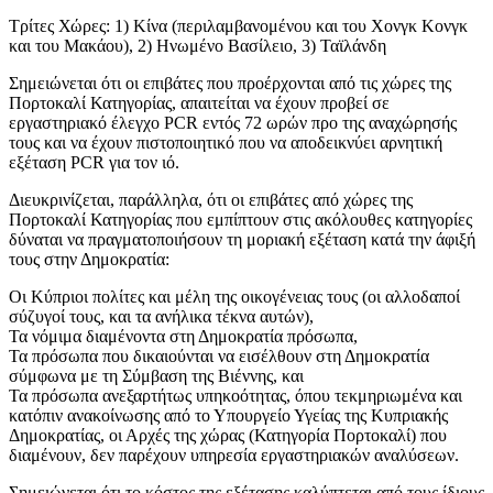
Τρίτες Χώρες: 1) Κίνα (περιλαμβανομένου και του Χονγκ Κονγκ
και του Μακάου), 2) Ηνωμένο Βασίλειο, 3) Ταϊλάνδη
Σημειώνεται ότι οι επιβάτες που προέρχονται από τις χώρες της
Πορτοκαλί Κατηγορίας, απαιτείται να έχουν προβεί σε
εργαστηριακό έλεγχο PCR εντός 72 ωρών προ της αναχώρησής
τους και να έχουν πιστοποιητικό που να αποδεικνύει αρνητική
εξέταση PCR για τον ιό.
Διευκρινίζεται, παράλληλα, ότι οι επιβάτες από χώρες της
Πορτοκαλί Κατηγορίας που εμπίπτουν στις ακόλουθες κατηγορίες
δύναται να πραγματοποιήσουν τη μοριακή εξέταση κατά την άφιξή
τους στην Δημοκρατία:
Οι Κύπριοι πολίτες και μέλη της οικογένειας τους (οι αλλοδαποί
σύζυγοί τους, και τα ανήλικα τέκνα αυτών),
Τα νόμιμα διαμένοντα στη Δημοκρατία πρόσωπα,
Τα πρόσωπα που δικαιούνται να εισέλθουν στη Δημοκρατία
σύμφωνα με τη Σύμβαση της Βιέννης, και
Τα πρόσωπα ανεξαρτήτως υπηκοότητας, όπου τεκμηριωμένα και
κατόπιν ανακοίνωσης από το Υπουργείο Υγείας της Κυπριακής
Δημοκρατίας, οι Αρχές της χώρας (Κατηγορία Πορτοκαλί) που
διαμένουν, δεν παρέχουν υπηρεσία εργαστηριακών αναλύσεων.
Σημειώνεται ότι το κόστος της εξέτασης καλύπτεται από τους ίδιους