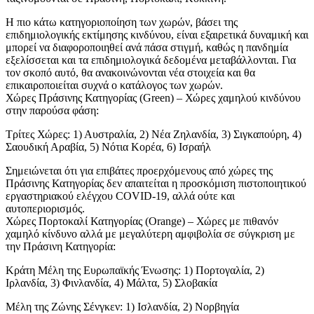
Η πιο κάτω κατηγοριοποίηση των χωρών, βάσει της
επιδημιολογικής εκτίμησης κινδύνου, είναι εξαιρετικά δυναμική και
μπορεί να διαφοροποιηθεί ανά πάσα στιγμή, καθώς η πανδημία
εξελίσσεται και τα επιδημιολογικά δεδομένα μεταβάλλονται. Για
τον σκοπό αυτό, θα ανακοινώνονται νέα στοιχεία και θα
επικαιροποιείται συχνά ο κατάλογος των χωρών.
Χώρες Πράσινης Κατηγορίας (Green) – Χώρες χαμηλού κινδύνου
στην παρούσα φάση:
Τρίτες Χώρες: 1) Αυστραλία, 2) Νέα Ζηλανδία, 3) Σιγκαπούρη, 4)
Σαουδική Αραβία, 5) Νότια Κορέα, 6) Ισραήλ
Σημειώνεται ότι για επιβάτες προερχόμενους από χώρες της
Πράσινης Κατηγορίας δεν απαιτείται η προσκόμιση πιστοποιητικού
εργαστηριακού ελέγχου COVID-19, αλλά ούτε και
αυτοπεριορισμός.
Χώρες Πορτοκαλί Κατηγορίας (Orange) – Χώρες με πιθανόν
χαμηλό κίνδυνο αλλά με μεγαλύτερη αμφιβολία σε σύγκριση με
την Πράσινη Κατηγορία:
Κράτη Μέλη της Ευρωπαϊκής Ένωσης: 1) Πορτογαλία, 2)
Ιρλανδία, 3) Φινλανδία, 4) Μάλτα, 5) Σλοβακία
Μέλη της Ζώνης Σένγκεν: 1) Ισλανδία, 2) Νορβηγία