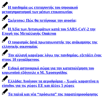
Η πανδημία ως επιταχυντής του ψηφιακού
μετασχηματισμού των μέσων επικοινωνίας
Σκέρτσος: Πώς θα πετύχουμε την ανοσία;
Η Αξία των Αντισωμάτων κατά του SARS-CoV-2 την
Εποχή της Μεταλλαγής Omicron
Ο τουρισμός ξανά πρωταγωνιστής της ανάκαμψης της
ελληνικής οικονομίας
Την αλλαγή καριέρας λόγω της πανδημίας, εξετάζει ένας
στους 10 εργαζόμενους
Ειδικό αστυνομικό σώμα για την καταπολέμηση του
κορωνοϊού εξήγγειλε ο Μ. Χρυσοχοϊδης
Ελλάδα: Ανοίγουν τα αεροδρόμια – Χωρίς καραντίνα η
είσοδος για τις χώρες ΕΕ και άλλες 5 χώρες
Τα παλιά και νέα “πρόσωπα” της παραπληροφόρησης