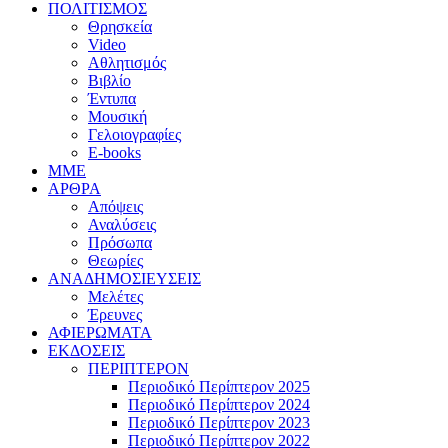
ΠΟΛΙΤΙΣΜΟΣ
Θρησκεία
Video
Αθλητισμός
Βιβλίο
Έντυπα
Μουσική
Γελοιογραφίες
E-books
MME
ΑΡΘΡΑ
Απόψεις
Αναλύσεις
Πρόσωπα
Θεωρίες
ΑΝΑΔΗΜΟΣΙΕΥΣΕΙΣ
Μελέτες
Έρευνες
ΑΦΙΕΡΩΜΑΤΑ
ΕΚΔΟΣΕΙΣ
ΠΕΡΙΠΤΕΡΟΝ
Περιοδικό Περίπτερον 2025
Περιοδικό Περίπτερον 2024
Περιοδικό Περίπτερον 2023
Περιοδικό Περίπτερον 2022