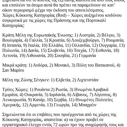
και επιπλέον τα άτομα αυτά θα πρέπει να παραμείνουν σε κατ’
οίκον περιορισμό μέχρι την έκδοση του αποτελέσματος.
Χώρες Κόκκινης Κατηγορίας (Red) – Χώρες αυξημένου κινδύνου
συγκριτικά με τις χώρες της Πράσινης και της Πορτοκαλί
Κατηγορίας:
Κράτη Μέλη της Ευρωπαϊκής Ένωσης: 1) Αυστρία, 2) Βέλγιο, 3)
Βουλγαρία, 4) Γαλλία, 5) Κροατία, 6) Λουξεμβούργο, 7) Ρουμανία,
8) Ισπανία, 9) Ιταλία, 10) Ελλάδα, 11) Ολλανδία, 12) Ουγγαρία, 13)
Πολωνία, 14) Δανία, 15) Σλοβενία, 16) Τσεχία, 17) Εσθονία, 18)
Λετονία, 19) Λιθουανία, 20) Σουηδία, 21) Γερμανία
Μικρά κράτη: 1) Ανδόρα, 2) Μονακό, 3) Πόλη του Βατικανού, 4)
Σαν Μαρίνο
Μέλη της Ζώνης Σένγκεν: 1) Ελβετία, 2) Λιχτενστάιν
Τρίτες Χώρες: 1) Ρουάντα 2) Ρωσία, 3) Ηνωμένα Αραβικά
Εμιράτα, 4) Ουκρανία, 5) Ιορδανία, 6) Λίβανος, 7) Αίγυπτος, 8)
Λευκορωσία, 9) Κατάρ, 10) Σερβία, 11) Ηνωμένες Πολιτείες
Αμερικής, 12) Αρμενία, 13) Γεωργία, 14) Μπαχρέιν
Σημειώνεται ότι οι επιβάτες που προέρχονται από τις χώρες της
Κόκκινης Κατηγορίας, απαιτείται: α) να έχουν προβεί σε
εργαστηριακό έλεγχο εντός 72 ωρών προ της αναχώρησής τους και