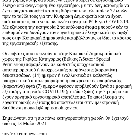
έλεγχο από αναγνωρισμένο εργαστήριο, με την δειγματοληψία να
έχει πραγματοποιηθεί κατά τη διάρκεια των τελευταίων 72 ωρών
πριν το ταξίδι τους για την Κυπριακή Δημοκρατία και να έχουν
πιστοποιητικό, που να αποδεικνύει αρνητικό PCR για COVID-19.
Με εξαίρεση την κατηγορία 2 τα υπόλοιπα άτομα μπορούν εάν το
επιθυμούν να διεξάγουν τον εργαστηριακό έλεγχο κατά την άφιξή
τους στην Κυπριακή Δημοκρατία καταβάλλοντας οι ίδιοι το κόστος
της εργαστηριακής εξέτασης.
Οι επιβάτες που αφικνούνται στην Κυπριακή Δημοκρατία από
χώρες της Γκρίζας Κατηγορίας (Ειδικής Άδειας / Special
Permission) παραμένουν σε καθεστώς υποχρεωτικού
αυτοπεριορισμού ή υποχρεωτικής απομόνωσης (καραντίνα)
δεκατεσσάρων (14) ημερών ή εναλλακτικά σε καθεστώς
υποχρεωτικού αυτοπεριορισμού ή υποχρεωτικής απομόνωσης
(καραντίνα) εφτά (7) ημερών εφόσον υποβληθούν ξανά σε μοριακή
εξέταση για τη νόσο COVID-19 (με ιδία έξοδα) την 7η ημέρα και
έχουν αρνητικό εργαστηριακό αποτέλεσμα. Το αποτέλεσμα της
εργαστηριακής εξέτασης θα αποστέλλεται στην ηλεκτρονική
διεύθυνση monada@mphs.moh.gov.cy.
Σημειώνεται ότι η πιο πάνω κατηγοριοποίηση χωρών θα έχει ισχύ
από τις 13 Μαΐου 2021.
πηγή: gr.euronews.com