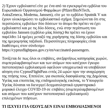
2) Έχουν εμβολιαστεί είτε με ένα από τα εγκεκριμένα εμβόλια του
Ευρωπαϊκού Οργανισμού Φαρμάκων (Pfizer/BioNTech,
AstraZeneca, Moderna, Janssen), είτε με το εμβόλιο Sputnik V και
έχουν ολοκληρώσει το εμβολιαστικό σχήμα. Σημειώνεται ότι στις
περιπτώσεις εμβολίων δύο δόσεων το άτομο θα πρέπει να έχει
εμβολιαστεί και με τις δύο δόσεις, ενώ στην περίπτωση του
εμβολίου Janssen (εμβόλιο μίας δόσης) θα πρέπει να έχουν
παρέλθει 14 ημέρες μεταξύ της χορήγησης της δόσης εμβολίου και
της ημερομηνίας ταξιδιού. Περισσότερες πληροφορίες είναι
διαθέσιμες στον σύνδεσμο
https://cyprusflightpass.gov.cy/en/vaccinated-passengers.
Τονίζεται δε πως όλοι οι επιβάτες, ανεξαρτήτως κατηγορίας χωρών,
συμπεριλαμβανομένων και των ατόμων που κατέχουν έγκυρο
πιστοποιητικό εμβολιασμού οφείλουν υποχρεωτικά να υποβάλουν
αίτηση στο CyprusFlightPass εντός 24 ωρών πριν την αναχώρηση
της πτήσης τους. Επιπλέον, για σκοπούς διασφάλισης της Δημόσιας
Υγείας και εποπτείας της επιδημιολογικής εικόνας, το Υπουργείο
Υγείας δύναται να διενεργεί δειγματοληπτικά εργαστηριακό
μοριακό έλεγχο COVID-19 σε επιβάτες (συμπεριλαμβανομένων
και ατόμων που κατέχουν πιστοποιητικό εμβολιασμού)
επιλεγμένων πτήσεων.
ΤΙ ΙΣΧΥΕΙ ΓΙΑ ΟΣΟΥΣ ΔΕΝ ΕΙΝΑΙ ΕΜΒΟΛΙΑΣΜΕΝΟΙ