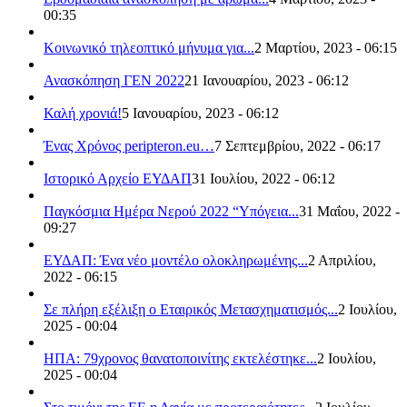
00:35
Κοινωνικό τηλεοπτικό μήνυμα για...
2 Μαρτίου, 2023 - 06:15
Ανασκόπηση ΓΕΝ 2022
21 Ιανουαρίου, 2023 - 06:12
Καλή χρονιά!
5 Ιανουαρίου, 2023 - 06:12
Ένας Χρόνος peripteron.eu…
7 Σεπτεμβρίου, 2022 - 06:17
Ιστορικό Αρχείο ΕΥΔΑΠ
31 Ιουλίου, 2022 - 06:12
Παγκόσμια Ημέρα Νερού 2022 “Υπόγεια...
31 Μαΐου, 2022 -
09:27
ΕΥΔΑΠ: Ένα νέο μοντέλο ολοκληρωμένης...
2 Απριλίου,
2022 - 06:15
Σε πλήρη εξέλιξη ο Εταιρικός Μετασχηματισμός...
2 Ιουλίου,
2025 - 00:04
ΗΠΑ: 79χρονος θανατοποινίτης εκτελέστηκε...
2 Ιουλίου,
2025 - 00:04