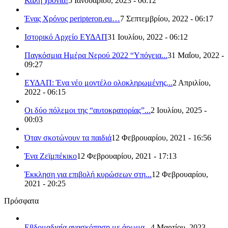
Καλή χρονιά!
5 Ιανουαρίου, 2023 - 06:12
Ένας Χρόνος peripteron.eu…
7 Σεπτεμβρίου, 2022 - 06:17
Ιστορικό Αρχείο ΕΥΔΑΠ
31 Ιουλίου, 2022 - 06:12
Παγκόσμια Ημέρα Νερού 2022 “Υπόγεια...
31 Μαΐου, 2022 -
09:27
ΕΥΔΑΠ: Ένα νέο μοντέλο ολοκληρωμένης...
2 Απριλίου,
2022 - 06:15
Οι δύο πόλεμοι της “αυτοκρατορίας”...
2 Ιουλίου, 2025 -
00:03
Όταν σκοτώνουν τα παιδιά
12 Φεβρουαρίου, 2021 - 16:56
Ένα Ζεϊμπέκικο
12 Φεβρουαρίου, 2021 - 17:13
Έκκληση για επιβολή κυρώσεων στη...
12 Φεβρουαρίου,
2021 - 20:25
Πρόσφατα
Εβδομαδιαία ανασκόπηση με άρωμα...
4 Μαρτίου, 2023 -