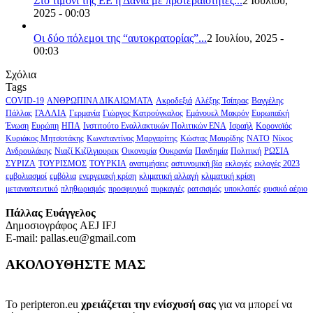
Στο τιμόνι της ΕΕ η Δανία με προτεραιότητες...
2 Ιουλίου,
2025 - 00:03
Οι δύο πόλεμοι της “αυτοκρατορίας”...
2 Ιουλίου, 2025 -
00:03
Σχόλια
Tags
COVID-19
ΑΝΘΡΩΠΙΝΑ ΔΙΚΑΙΩΜΑΤΑ
Ακροδεξιά
Αλέξης Τσίπρας
Βαγγέλης
Πάλλας
ΓΑΛΛΙΑ
Γερμανία
Γιώργος Κατρούγκαλος
Εμάνουελ Μακρόν
Ευρωπαϊκή
Ένωση
Ευρώπη
ΗΠΑ
Ινστιτούτο Εναλλακτικών Πολιτικών ΕΝΑ
Ισραήλ
Κορονοϊός
Κυριάκος Μητσοτάκης
Κωνσταντίνος Μαργαρίτης
Κώστας Μαυρίδης
ΝΑΤΟ
Νίκος
Ανδρουλάκης
Νιαζί Κιζίλγιουρεκ
Οικονομία
Ουκρανία
Πανδημία
Πολιτική
ΡΩΣΙΑ
ΣΥΡΙΖΑ
ΤΟΥΡΙΣΜΟΣ
ΤΟΥΡΚΙΑ
ανατιμήσεις
αστυνομική βία
εκλογές
εκλογές 2023
εμβολιασμοί
εμβόλια
ενεργειακή κρίση
κλιματική αλλαγή
κλιματική κρίση
μεταναστευτικό
πληθωρισμός
προσφυγικό
πυρκαγιές
ρατσισμός
υποκλοπές
φυσικό αέριο
Πάλλας Ευάγγελος
Δημοσιογράφος AEJ ΙFJ
E-mail: pallas.eu@gmail.com
ΑΚΟΛΟΥΘΗΣΤΕ ΜΑΣ
Το peripteron.eu
χρειάζεται την ενίσχυσή σας
για να μπορεί να