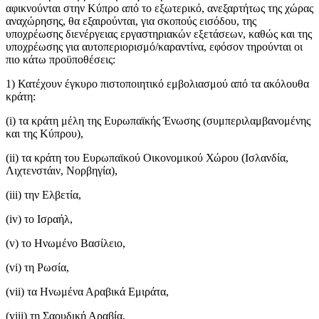
αφικνούνται στην Κύπρο από το εξωτερικό, ανεξαρτήτως της χώρας
αναχώρησης, θα εξαιρούνται, για σκοπούς εισόδου, της
υποχρέωσης διενέργειας εργαστηριακών εξετάσεων, καθώς και της
υποχρέωσης για αυτοπεριορισμό/καραντίνα, εφόσον τηρούνται οι
πιο κάτω προϋποθέσεις:
1) Κατέχουν έγκυρο πιστοποιητικό εμβολιασμού από τα ακόλουθα
κράτη:
(i) τα κράτη μέλη της Ευρωπαϊκής Ένωσης (συμπεριλαμβανομένης
και της Κύπρου),
(ii) τα κράτη του Ευρωπαϊκού Οικονομικού Χώρου (Ισλανδία,
Λιχτενστάιν, Νορβηγία),
(iii) την Ελβετία,
(iv) το Ισραήλ,
(v) το Ηνωμένο Βασίλειο,
(vi) τη Ρωσία,
(vii) τα Ηνωμένα Αραβικά Εμιράτα,
(viii) τη Σαουδική Αραβία,