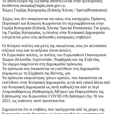
Το αποτέλεσμα της εξέτασης αποστέλλεται στην ηλεκτρονική
διεύθυνση monada@mphs.moh.gov.cy.
Χώρες Γκρίζας Κατηγορίας (Ειδικής Άδειας / SpecialPermission):
Χώρες που δεν αναφέρονται πιο κάτω στις κατηγορίες Πράσινη,
Πορτοκαλί και Κόκκινη θεωρούνται ότι περιλαμβάνονται στην
Γκρίζα Κατηγορία (Ειδικής Άδειας/ Special Permission). Για χώρες
της Γκρίζας Κατηγορίας, η είσοδος στην Κυπριακή Δημοκρατία
επιτρέπεται μόνο στις ακόλουθες κατηγορίες επιβατών:
Οι Κύπριοι πολίτες και μέλη της οικογένειας τους (οι αλλοδαποί
σύζυγοί τους και τα ανήλικα τέκνα αυτών),
Οι Ευρωπαίοι πολίτες, οι πολίτες του Ευρωπαϊκού Οικονομικού
Χώρου (Ισλανδία, Λιχτενστάιν, Νορβηγία) και της Ελβετίας,
Τα νόμιμα διαμένοντα στη Δημοκρατία πρόσωπα,
Τα πρόσωπα που δικαιούνται να εισέλθουν στη Δημοκρατία
σύμφωνα με τη Σύμβαση της Βιέννης, και
Τα πρόσωπα υπηκοότητας τρίτων κρατών, που δικαιούνται να
εισέλθουν στην Κυπριακή Δημοκρατία, μετά από ειδική άδεια από
την Κυπριακή Δημοκρατία ως αυτή καθορίζεται από το περί
Λοιμοκαθάρσεως (Καθορισμός Μέτρων για Παρεμπόδιση της
Εξάπλωσης του Κορωνοϊού COVID-19) Διάταγμα (Αρ. 9) του
2021, ως εκάστοτε αυτό τροποποιείται.
Σημειώνεται ότι οι επιβάτες που προέρχονται από τις χώρες της
Κατηγορίας αυτής θα πρέπει να έχουν προβεί σε εργαστηριακό