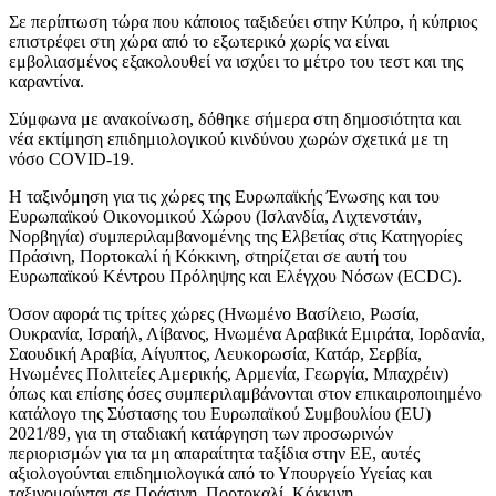
Σε περίπτωση τώρα που κάποιος ταξιδεύει στην Κύπρο, ή κύπριος
επιστρέφει στη χώρα από το εξωτερικό χωρίς να είναι
εμβολιασμένος εξακολουθεί να ισχύει το μέτρο του τεστ και της
καραντίνα.
Σύμφωνα με ανακοίνωση, δόθηκε σήμερα στη δημοσιότητα και
νέα εκτίμηση επιδημιολογικού κινδύνου χωρών σχετικά με τη
νόσο COVID-19.
Η ταξινόμηση για τις χώρες της Ευρωπαϊκής Ένωσης και του
Ευρωπαϊκού Οικονομικού Χώρου (Ισλανδία, Λιχτενστάιν,
Νορβηγία) συμπεριλαμβανομένης της Ελβετίας στις Κατηγορίες
Πράσινη, Πορτοκαλί ή Κόκκινη, στηρίζεται σε αυτή του
Ευρωπαϊκού Κέντρου Πρόληψης και Ελέγχου Νόσων (ECDC).
Όσον αφορά τις τρίτες χώρες (Ηνωμένο Βασίλειο, Ρωσία,
Ουκρανία, Ισραήλ, Λίβανος, Ηνωμένα Αραβικά Εμιράτα, Ιορδανία,
Σαουδική Αραβία, Αίγυπτος, Λευκορωσία, Κατάρ, Σερβία,
Ηνωμένες Πολιτείες Αμερικής, Αρμενία, Γεωργία, Μπαχρέιν)
όπως και επίσης όσες συμπεριλαμβάνονται στον επικαιροποιημένο
κατάλογο της Σύστασης του Ευρωπαϊκού Συμβουλίου (EU)
2021/89, για τη σταδιακή κατάργηση των προσωρινών
περιορισμών για τα μη απαραίτητα ταξίδια στην ΕΕ, αυτές
αξιολογούνται επιδημιολογικά από το Υπουργείο Υγείας και
ταξινομούνται σε Πράσινη, Πορτοκαλί, Κόκκινη.