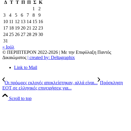
Δ
Τ
Τ
Π
Π
Σ
Κ
1
2
3
4
5
6
7
8
9
10
11
12
13
14
15
16
17
18
19
20
21
22
23
24
25
26
27
28
29
30
31
« Ιούλ
© ΠΕΡΙΠΤΕΡΟΝ 2022-
2026 | Με την Επιφύλαξη Παντός
Δικαιώματος
| created by: Deltagraphix
Link to Mail
Οι πρόωρες εκλογές αποκλείστηκαν, αλλά είναι...
Πρόσκληση
ΕΟΤ σε ελληνικές επιχειρήσεις για...
Scroll to top