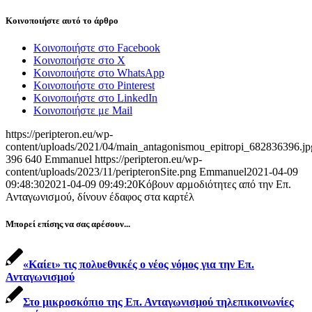
Κοινοποιήστε αυτό το άρθρο
Κοινοποιήστε στο Facebook
Κοινοποιήστε στο X
Κοινοποιήστε στο WhatsApp
Κοινοποιήστε στο Pinterest
Κοινοποιήστε στο LinkedIn
Κοινοποιήστε με Mail
https://peripteron.eu/wp-
content/uploads/2021/04/main_antagonismou_epitropi_682836396.jp
396
640
Emmanuel
https://peripteron.eu/wp-
content/uploads/2023/11/peripteronSite.png
Emmanuel
2021-04-09
09:48:30
2021-04-09 09:49:20
Κόβουν αρμοδιότητες από την Επ.
Ανταγωνισμού, δίνουν έδαφος στα καρτέλ
Μπορεί επίσης να σας αρέσουν...
«Καίει» τις πολυεθνικές ο νέος νόμος για την Επ.
Ανταγωνισμού
Στο μικροσκόπιο της Επ. Ανταγωνισμού τηλεπικοινωνίες