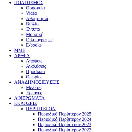
ΠΟΛΙΤΙΣΜΟΣ
Θρησκεία
Video
Αθλητισμός
Βιβλίο
Έντυπα
Μουσική
Γελοιογραφίες
E-books
MME
ΑΡΘΡΑ
Απόψεις
Αναλύσεις
Πρόσωπα
Θεωρίες
ΑΝΑΔΗΜΟΣΙΕΥΣΕΙΣ
Μελέτες
Έρευνες
ΑΦΙΕΡΩΜΑΤΑ
ΕΚΔΟΣΕΙΣ
ΠΕΡΙΠΤΕΡΟΝ
Περιοδικό Περίπτερον 2025
Περιοδικό Περίπτερον 2024
Περιοδικό Περίπτερον 2023
Περιοδικό Περίπτερον 2022