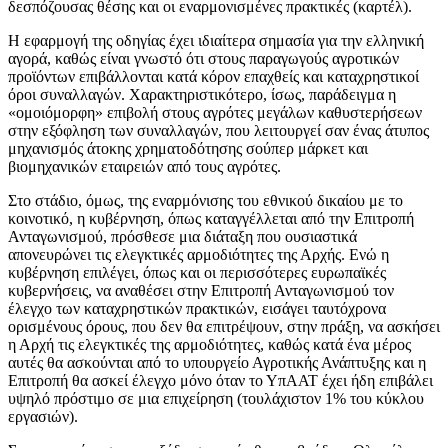
δεσπόζουσας θέσης και οι εναρμονισμένες πρακτικές (καρτέλ).
Η εφαρμογή της οδηγίας έχει ιδιαίτερα σημασία για την ελληνική
αγορά, καθώς είναι γνωστό ότι στους παραγωγούς αγροτικών
προϊόντων επιβάλλονται κατά κόρον επαχθείς και καταχρηστικοί
όροι συναλλαγών. Χαρακτηριστικότερο, ίσως, παράδειγμα η
«ομοιόμορφη» επιβολή στους αγρότες μεγάλων καθυστερήσεων
στην εξόφληση των συναλλαγών, που λειτουργεί σαν ένας άτυπος
μηχανισμός άτοκης χρηματοδότησης σούπερ μάρκετ και
βιομηχανικών εταιρειών από τους αγρότες.
Στο στάδιο, όμως, της εναρμόνισης του εθνικού δικαίου με το
κοινοτικό, η κυβέρνηση, όπως καταγγέλλεται από την Επιτροπή
Ανταγωνισμού, πρόσθεσε μια διάταξη που ουσιαστικά
απονευρώνει τις ελεγκτικές αρμοδιότητες της Αρχής. Ενώ η
κυβέρνηση επιλέγει, όπως και οι περισσότερες ευρωπαϊκές
κυβερνήσεις, να αναθέσει στην Επιτροπή Ανταγωνισμού τον
έλεγχο των καταχρηστικών πρακτικών, εισάγει ταυτόχρονα
ορισμένους όρους, που δεν θα επιτρέψουν, στην πράξη, να ασκήσει
η Αρχή τις ελεγκτικές της αρμοδιότητες, καθώς κατά ένα μέρος
αυτές θα ασκούνται από το υπουργείο Αγροτικής Ανάπτυξης και η
Επιτροπή θα ασκεί έλεγχο μόνο όταν το ΥπΑΑΤ έχει ήδη επιβάλει
υψηλό πρόστιμο σε μια επιχείρηση (τουλάχιστον 1% του κύκλου
εργασιών).