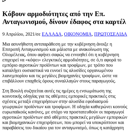
Κόβουν αρμοδιότητες από την Επ.
Ανταγωνισμού, δίνουν έδαφος στα καρτέλ
9 Απριλίου, 2021
/
σε
ΕΛΛΑΔΑ
,
ΟΙΚΟΝΟΜΙΑ
,
ΠΡΩΤΟΣΕΛΙΔΑ
Μια ασυνήθιστη αντιπαράθεση με την κυβέρνηση άνοιξε η
Επιτροπή Ανταγωνισμού και μάλιστα με ανακοίνωση της
Ολομέλειας, όπου αφήνει σαφώς να εννοηθεί ότι η κυβέρνηση
επιχειρεί να «κόψει» ελεγκτικές αρμοδιότητες, σε ό,τι αφορά το
εμπόριο αγροτικών προϊόντων και τροφίμων, με τρόπο που
καταλήγει ουσιαστικά να ευνοεί τις αλυσίδες οργανωμένου
λιανεμπορίου και τις μεγάλες βιομηχανίες τροφίμων, ώστε να
επιβάλλουν επαχθείς όρους συναλλαγών στους παραγωγούς.
Στη Βουλή συζητείται αυτές τις ημέρες η ενσωμάτωση της
κοινοτικής οδηγίας για τις αθέμιτες εμπορικές πρακτικές στις
σχέσεις μεταξύ επιχειρήσεων στην αλυσίδα εφοδιασμού
γεωργικών προϊόντων και τροφίμων. Η οδηγία καθιερώνει κοινούς
ευρωπαϊκούς κανόνες, με στόχο να προστατευθούν οι παραγωγοί
αγροτικών προϊόντων από αθέμιτες πρακτικές μεγάλων εμπορικών
και βιομηχανικών επιχειρήσεων, που μπορεί να υποκρύπτουν και
παραβάσεις του δικαίου για τον ανταγωνισμό, όπως η κατάχρηση