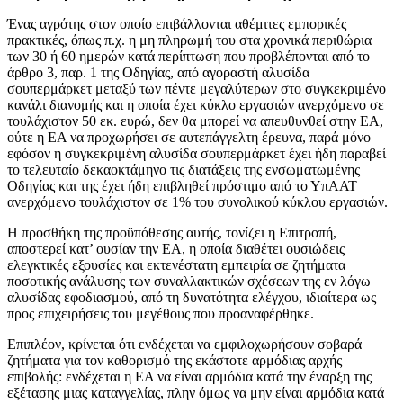
Ένας αγρότης στον οποίο επιβάλλονται αθέμιτες εμπορικές
πρακτικές, όπως π.χ. η μη πληρωμή του στα χρονικά περιθώρια
των 30 ή 60 ημερών κατά περίπτωση που προβλέπονται από το
άρθρο 3, παρ. 1 της Οδηγίας, από αγοραστή αλυσίδα
σουπερμάρκετ μεταξύ των πέντε μεγαλύτερων στο συγκεκριμένο
κανάλι διανομής και η οποία έχει κύκλο εργασιών ανερχόμενο σε
τουλάχιστον 50 εκ. ευρώ, δεν θα μπορεί να απευθυνθεί στην ΕΑ,
ούτε η ΕΑ να προχωρήσει σε αυτεπάγγελτη έρευνα, παρά μόνο
εφόσον η συγκεκριμένη αλυσίδα σουπερμάρκετ έχει ήδη παραβεί
το τελευταίο δεκαοκτάμηνο τις διατάξεις της ενσωματωμένης
Οδηγίας και της έχει ήδη επιβληθεί πρόστιμο από το ΥπΑΑΤ
ανερχόμενο τουλάχιστον σε 1% του συνολικού κύκλου εργασιών.
Η προσθήκη της προϋπόθεσης αυτής, τονίζει η Επιτροπή,
αποστερεί κατ’ ουσίαν την ΕΑ, η οποία διαθέτει ουσιώδεις
ελεγκτικές εξουσίες και εκτενέστατη εμπειρία σε ζητήματα
ποσοτικής ανάλυσης των συναλλακτικών σχέσεων της εν λόγω
αλυσίδας εφοδιασμού, από τη δυνατότητα ελέγχου, ιδιαίτερα ως
προς επιχειρήσεις του μεγέθους που προαναφέρθηκε.
Επιπλέον, κρίνεται ότι ενδέχεται να εμφιλοχωρήσουν σοβαρά
ζητήματα για τον καθορισμό της εκάστοτε αρμόδιας αρχής
επιβολής: ενδέχεται η ΕΑ να είναι αρμόδια κατά την έναρξη της
εξέτασης μιας καταγγελίας, πλην όμως να μην είναι αρμόδια κατά