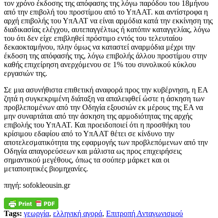
τον χρόνο έκδοσης της απόφασης της λόγω παρόδου του 18μήνου
από την επιβολή του προστίμου από το ΥπΑΑΤ. και αντίστροφα η
αρχή επιβολής του ΥπΑΑΤ να είναι αρμόδια κατά την εκκίνηση της
διαδικασίας ελέγχου, αυτεπαγγέλτως ή κατόπιν καταγγελίας, λόγω
του ότι δεν είχε επιβληθεί πρόστιμο εντός του τελευταίου
δεκαοκταμήνου, πλην όμως να καταστεί αναρμόδια μέχρι την
έκδοση της απόφασής της, λόγω επιβολής άλλου προστίμου στην
καθής επιχείρηση ανερχόμενου σε 1% του συνολικού κύκλου
εργασιών της.
Σε μια ασυνήθιστα επιθετική αναφορά προς την κυβέρνηση, η ΕΑ
ζητά η συγκεκριμένη διάταξη να απαλειφθεί ώστε η άσκηση των
προβλεπομένων από την Οδηγία εξουσιών εκ μέρους της ΕΑ να
μην συναρτάται από την άσκηση της αρμοδιότητας της αρχής
επιβολής του ΥπΑΑΤ. Και προειδοποιεί ότι η προσθήκη του
κρίσιμου εδαφίου από το ΥπΑΑΤ θέτει σε κίνδυνο την
αποτελεσματικότητα της εφαρμογής των προβλεπόμενων από την
Οδηγία απαγορεύσεων και μάλιστα ως προς επιχειρήσεις
σημαντικού μεγέθους, όπως τα σούπερ μάρκετ και οι
μεταποιητικές βιομηχανίες.
πηγή: sofokleousin.gr
Tags:
γεωργία
,
ελληνική αγορά
,
Επιτροπή Ανταγωνισμού