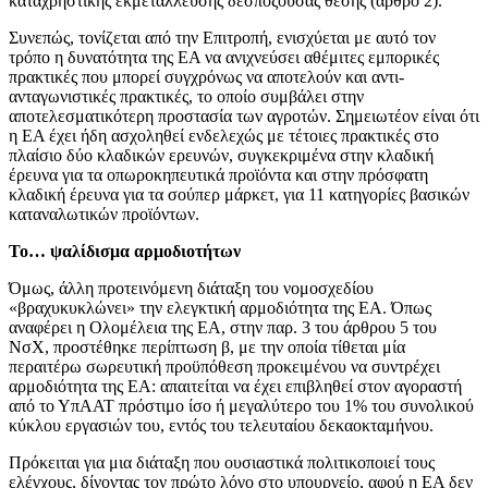
καταχρηστικής εκμετάλλευσης δεσπόζουσας θέσης (άρθρο 2).
Συνεπώς, τονίζεται από την Επιτροπή, ενισχύεται με αυτό τον
τρόπο η δυνατότητα της ΕΑ να ανιχνεύσει αθέμιτες εμπορικές
πρακτικές που μπορεί συγχρόνως να αποτελούν και αντι-
ανταγωνιστικές πρακτικές, το οποίο συμβάλει στην
αποτελεσματικότερη προστασία των αγροτών. Σημειωτέον είναι ότι
η ΕΑ έχει ήδη ασχοληθεί ενδελεχώς με τέτοιες πρακτικές στο
πλαίσιο δύο κλαδικών ερευνών, συγκεκριμένα στην κλαδική
έρευνα για τα οπωροκηπευτικά προϊόντα και στην πρόσφατη
κλαδική έρευνα για τα σούπερ μάρκετ, για 11 κατηγορίες βασικών
καταναλωτικών προϊόντων.
Το… ψαλίδισμα αρμοδιοτήτων
Όμως, άλλη προτεινόμενη διάταξη του νομοσχεδίου
«βραχυκυκλώνει» την ελεγκτική αρμοδιότητα της ΕΑ. Όπως
αναφέρει η Ολομέλεια της ΕΑ, στην παρ. 3 του άρθρου 5 του
ΝσΧ, προστέθηκε περίπτωση β, με την οποία τίθεται μία
περαιτέρω σωρευτική προϋπόθεση προκειμένου να συντρέχει
αρμοδιότητα της ΕΑ: απαιτείται να έχει επιβληθεί στον αγοραστή
από το ΥπΑΑΤ πρόστιμο ίσο ή μεγαλύτερο του 1% του συνολικού
κύκλου εργασιών του, εντός του τελευταίου δεκαοκταμήνου.
Πρόκειται για μια διάταξη που ουσιαστικά πολιτικοποιεί τους
ελέγχους, δίνοντας τον πρώτο λόγο στο υπουργείο, αφού η ΕΑ δεν