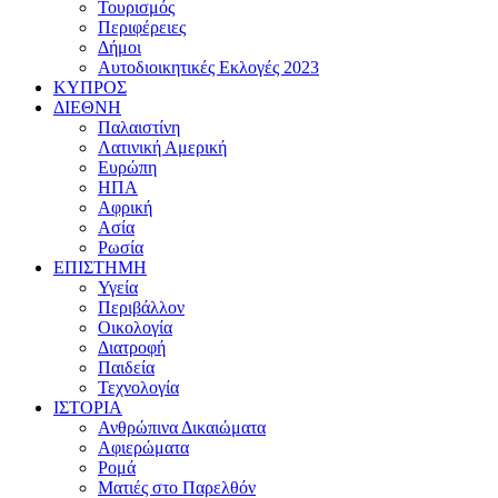
Τουρισμός
Περιφέρειες
Δήμοι
Αυτοδιοικητικές Εκλογές 2023
ΚΥΠΡΟΣ
ΔΙΕΘΝΗ
Παλαιστίνη
Λατινική Αμερική
Ευρώπη
ΗΠΑ
Αφρική
Ασία
Ρωσία
ΕΠΙΣΤΗΜΗ
Υγεία
Περιβάλλον
Οικολογία
Διατροφή
Παιδεία
Τεχνολογία
ΙΣΤΟΡΙΑ
Ανθρώπινα Δικαιώματα
Αφιερώματα
Ρομά
Ματιές στο Παρελθόν