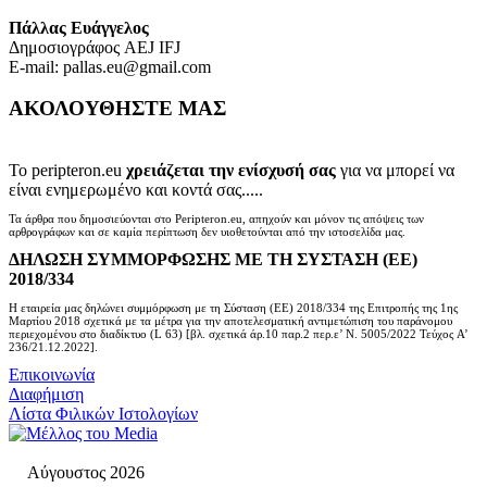
Πάλλας Ευάγγελος
Δημοσιογράφος AEJ ΙFJ
E-mail: pallas.eu@gmail.com
ΑΚΟΛΟΥΘΗΣΤΕ ΜΑΣ
Το peripteron.eu
χρειάζεται την ενίσχυσή σας
για να μπορεί να
είναι ενημερωμένο και κοντά σας.....
Τα άρθρα που δημοσιεύονται στο Peripteron.eu, απηχούν και μόνον τις απόψεις των
αρθρογράφων και σε καμία περίπτωση δεν υιοθετούνται από την ιστοσελίδα μας.
ΔΗΛΩΣΗ ΣΥΜΜΟΡΦΩΣΗΣ ΜΕ ΤΗ ΣΥΣΤΑΣΗ (ΕΕ)
2018/334
Η εταιρεία μας δηλώνει συμμόρφωση με τη Σύσταση (ΕΕ) 2018/334 της Επιτροπής της 1ης
Μαρτίου 2018 σχετικά με τα μέτρα για την αποτελεσματική αντιμετώπιση του παράνομου
περιεχομένου στο διαδίκτυο (L 63) [βλ. σχετικά άρ.10 παρ.2 περ.ε’ Ν. 5005/2022 Τεύχος A’
236/21.12.2022].
Επικοινωνία
Διαφήμιση
Λίστα Φιλικών Ιστολογίων
Αύγουστος 2026