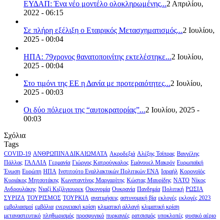
ΕΥΔΑΠ: Ένα νέο μοντέλο ολοκληρωμένης...
2 Απριλίου,
2022 - 06:15
Σε πλήρη εξέλιξη ο Εταιρικός Μετασχηματισμός...
2 Ιουλίου,
2025 - 00:04
ΗΠΑ: 79χρονος θανατοποινίτης εκτελέστηκε...
2 Ιουλίου,
2025 - 00:04
Στο τιμόνι της ΕΕ η Δανία με προτεραιότητες...
2 Ιουλίου,
2025 - 00:03
Οι δύο πόλεμοι της “αυτοκρατορίας”...
2 Ιουλίου, 2025 -
00:03
Σχόλια
Tags
COVID-19
ΑΝΘΡΩΠΙΝΑ ΔΙΚΑΙΩΜΑΤΑ
Ακροδεξιά
Αλέξης Τσίπρας
Βαγγέλης
Πάλλας
ΓΑΛΛΙΑ
Γερμανία
Γιώργος Κατρούγκαλος
Εμάνουελ Μακρόν
Ευρωπαϊκή
Ένωση
Ευρώπη
ΗΠΑ
Ινστιτούτο Εναλλακτικών Πολιτικών ΕΝΑ
Ισραήλ
Κορονοϊός
Κυριάκος Μητσοτάκης
Κωνσταντίνος Μαργαρίτης
Κώστας Μαυρίδης
ΝΑΤΟ
Νίκος
Ανδρουλάκης
Νιαζί Κιζίλγιουρεκ
Οικονομία
Ουκρανία
Πανδημία
Πολιτική
ΡΩΣΙΑ
ΣΥΡΙΖΑ
ΤΟΥΡΙΣΜΟΣ
ΤΟΥΡΚΙΑ
ανατιμήσεις
αστυνομική βία
εκλογές
εκλογές 2023
εμβολιασμοί
εμβόλια
ενεργειακή κρίση
κλιματική αλλαγή
κλιματική κρίση
μεταναστευτικό
πληθωρισμός
προσφυγικό
πυρκαγιές
ρατσισμός
υποκλοπές
φυσικό αέριο