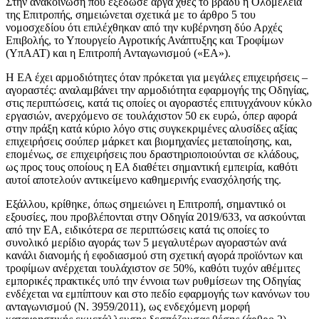
Στην ανακοίνωση που εξέδωσε αργά χθες το βράδυ η Ολομέλεια
της Επιτροπής, σημειώνεται σχετικά με το άρθρο 5 του
νομοσχεδίου ότι επιλέχθηκαν από την κυβέρνηση δύο Αρχές
Επιβολής, το Υπουργείο Αγροτικής Ανάπτυξης και Τροφίμων
(ΥπΑΑΤ) και η Επιτροπή Ανταγωνισμού («ΕΑ»).
Η ΕΑ έχει αρμοδιότητες όταν πρόκεται για μεγάλες επιχειρήσεις –
αγοραστές: αναλαμβάνει την αρμοδιότητα εφαρμογής της Οδηγίας,
στις περιπτώσεις, κατά τις οποίες οι αγοραστές επιτυγχάνουν κύκλο
εργασιών, ανερχόμενο σε τουλάχιστον 50 εκ ευρώ, όπερ αφορά
στην πράξη κατά κύριο λόγο στις συγκεκριμένες αλυσίδες αξίας
επιχειρήσεις σούπερ μάρκετ και βιομηχανίες μεταποίησης, και,
επομένως, σε επιχειρήσεις που δραστηριοποιούνται σε κλάδους,
ως προς τους οποίους η ΕΑ διαθέτει σημαντική εμπειρία, καθότι
αυτοί αποτελούν αντικείμενο καθημερινής ενασχόλησής της.
Εξάλλου, κρίθηκε, όπως σημειώνει η Επιτροπή, σημαντικό οι
εξουσίες, που προβλέπονται στην Οδηγία 2019/633, να ασκούνται
από την ΕΑ, ειδικότερα σε περιπτώσεις κατά τις οποίες το
συνολικό μερίδιο αγοράς των 5 μεγαλυτέρων αγοραστών ανά
κανάλι διανομής ή εφοδιασμού στη σχετική αγορά προϊόντων και
τροφίμων ανέρχεται τουλάχιστον σε 50%, καθότι τυχόν αθέμιτες
εμπορικές πρακτικές υπό την έννοια των ρυθμίσεων της Οδηγίας
ενδέχεται να εμπίπτουν και στο πεδίο εφαρμογής των κανόνων του
ανταγωνισμού (Ν. 3959/2011), ως ενδεχόμενη μορφή