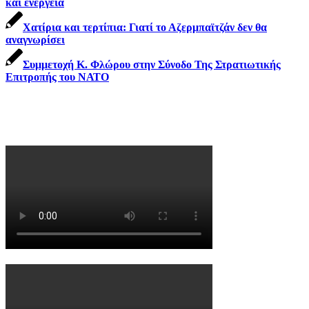
και ενέργεια
Χατίρια και τερτίπια: Γιατί το Αζερμπαϊτζάν δεν θα
αναγνωρίσει
Συμμετοχή Κ. Φλώρου στην Σύνοδο Της Στρατιωτικής
Επιτροπής του ΝΑΤΟ