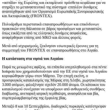
«ασπίδα» της Ευρώπης και εκταμίευσε πρόσθετα κεφάλαια για να
στηρίξει το μεταναστευτικό της σύστημα· επιπλέον δυνάμεις
αναπτύχθηκαν από τον Οργανισμό Ευρωπαϊκής Συνοριοφυλακής
και Ακτοφυλακής (FRONTEX).
Πολυάριθμα περιστατικά επαναπροωθήσεων και επικίνδυνων
πρακτικών στη θάλασσα σε βάρος προσφύγων και μεταναστών,
όπως εικάζεται από τις ελληνικές δυνάμεις ασφαλείας,
αναφέρθηκαν επίσης από ΜΚΟ και άλλους φορείς.
Μετά από ισχυρισμούς, ξεκίνησαν εσωτερικές έρευνες για τη
συμμετοχή του FRONTEX σε επαναπροωθήσεις στο Αιγαίο.
Η κατάσταση στα νησιά του Αιγαίου
Παρά τις μειωμένες αφίξεις, τα επίπεδα υπερπληθυσμού στα πέντε
hotspots που χρηματοδοτούνταν από την ΕΕ στα νησιά του Αιγαίου
κορυφώθηκαν γύρω στον Μάρτιο. Την εποχή εκείνη, ο
προσφυγικός καταυλισμός της Μόριας στη Λέσβο, χωρητικότητας
3.000 ατόμων, φιλοξένησε σχεδόν 20.000 άτομα. Οι κάτοικοι του
καταυλισμού συνέχισαν να υποφέρουν από ανθυγιεινές συνθήκες
διαβίωσης, ανεπαρκή ιατρική περίθαλψη, ανασφάλεια και βία,
συμπεριλαμβανομένης της έμφυλης βίας.
Μεταξύ 8 και 10 Σεπτεμβρίου, διαδοχικές πυρκαγιές κατέστρεψαν