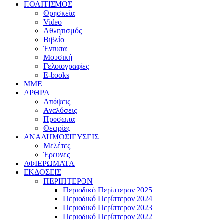
ΠΟΛΙΤΙΣΜΟΣ
Θρησκεία
Video
Αθλητισμός
Βιβλίο
Έντυπα
Μουσική
Γελοιογραφίες
E-books
MME
ΑΡΘΡΑ
Απόψεις
Αναλύσεις
Πρόσωπα
Θεωρίες
ΑΝΑΔΗΜΟΣΙΕΥΣΕΙΣ
Μελέτες
Έρευνες
ΑΦΙΕΡΩΜΑΤΑ
ΕΚΔΟΣΕΙΣ
ΠΕΡΙΠΤΕΡΟΝ
Περιοδικό Περίπτερον 2025
Περιοδικό Περίπτερον 2024
Περιοδικό Περίπτερον 2023
Περιοδικό Περίπτερον 2022