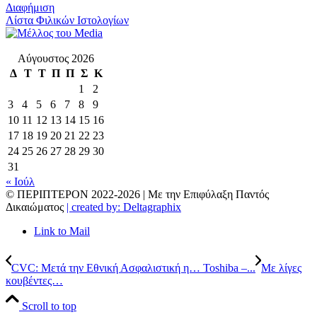
Διαφήμιση
Λίστα Φιλικών Ιστολογίων
Αύγουστος 2026
Δ
Τ
Τ
Π
Π
Σ
Κ
1
2
3
4
5
6
7
8
9
10
11
12
13
14
15
16
17
18
19
20
21
22
23
24
25
26
27
28
29
30
31
« Ιούλ
© ΠΕΡΙΠΤΕΡΟΝ 2022-
2026 | Με την Επιφύλαξη Παντός
Δικαιώματος
| created by: Deltagraphix
Link to Mail
CVC: Μετά την Εθνική Ασφαλιστική η… Toshiba –...
Με λίγες
κουβέντες…
Scroll to top