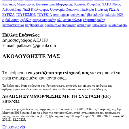
Κυριάκος Μητσοτάκης
Κωνσταντίνος Μαργαρίτης
Κώστας Μαυρίδης
ΝΑΤΟ
Νίκος
Ανδρουλάκης
Νιαζί Κιζίλγιουρεκ
Οικονομία
Ουκρανία
Πανδημία
Πολιτική
ΡΩΣΙΑ
ΣΥΡΙΖΑ
ΤΟΥΡΙΣΜΟΣ
ΤΟΥΡΚΙΑ
ανατιμήσεις
αστυνομική βία
εκλογές
εκλογές 2023
εμβολιασμοί
εμβόλια
ενεργειακή κρίση
κλιματική αλλαγή
κλιματική κρίση
μεταναστευτικό
πληθωρισμός
προσφυγικό
πυρκαγιές
ρατσισμός
υποκλοπές
φυσικό αέριο
Πάλλας Ευάγγελος
Δημοσιογράφος AEJ ΙFJ
E-mail: pallas.eu@gmail.com
ΑΚΟΛΟΥΘΗΣΤΕ ΜΑΣ
Το peripteron.eu
χρειάζεται την ενίσχυσή σας
για να μπορεί να
είναι ενημερωμένο και κοντά σας.....
Τα άρθρα που δημοσιεύονται στο Peripteron.eu, απηχούν και μόνον τις απόψεις των
αρθρογράφων και σε καμία περίπτωση δεν υιοθετούνται από την ιστοσελίδα μας.
ΔΗΛΩΣΗ ΣΥΜΜΟΡΦΩΣΗΣ ΜΕ ΤΗ ΣΥΣΤΑΣΗ (ΕΕ)
2018/334
Η εταιρεία μας δηλώνει συμμόρφωση με τη Σύσταση (ΕΕ) 2018/334 της Επιτροπής της 1ης
Μαρτίου 2018 σχετικά με τα μέτρα για την αποτελεσματική αντιμετώπιση του παράνομου
περιεχομένου στο διαδίκτυο (L 63) [βλ. σχετικά άρ.10 παρ.2 περ.ε’ Ν. 5005/2022 Τεύχος A’
236/21.12.2022].
Επικοινωνία