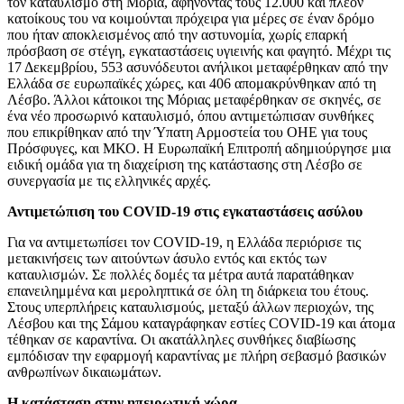
τον καταυλισμό στη Μόρια, αφήνοντας τους 12.000 και πλέον
κατοίκους του να κοιμούνται πρόχειρα για μέρες σε έναν δρόμο
που ήταν αποκλεισμένος από την αστυνομία, χωρίς επαρκή
πρόσβαση σε στέγη, εγκαταστάσεις υγιεινής και φαγητό. Μέχρι τις
17 Δεκεμβρίου, 553 ασυνόδευτοι ανήλικοι μεταφέρθηκαν από την
Ελλάδα σε ευρωπαϊκές χώρες, και 406 απομακρύνθηκαν από τη
Λέσβο. Άλλοι κάτοικοι της Μόριας μεταφέρθηκαν σε σκηνές, σε
ένα νέο προσωρινό καταυλισμό, όπου αντιμετώπισαν συνθήκες
που επικρίθηκαν από την Ύπατη Αρμοστεία του ΟΗΕ για τους
Πρόσφυγες, και ΜΚΟ. Η Ευρωπαϊκή Επιτροπή αδημιούργησε μια
ειδική ομάδα για τη διαχείριση της κατάστασης στη Λέσβο σε
συνεργασία με τις ελληνικές αρχές.
Αντιμετώπιση του COVID-19 στις εγκαταστάσεις ασύλου
Για να αντιμετωπίσει τον COVID-19, η Ελλάδα περιόρισε τις
μετακινήσεις των αιτούντων άσυλο εντός και εκτός των
καταυλισμών. Σε πολλές δομές τα μέτρα αυτά παρατάθηκαν
επανειλημμένα και μεροληπτικά σε όλη τη διάρκεια του έτους.
Στους υπερπλήρεις καταυλισμούς, μεταξύ άλλων περιοχών, της
Λέσβου και της Σάμου καταγράφηκαν εστίες COVID-19 και άτομα
τέθηκαν σε καραντίνα. Οι ακατάλληλες συνθήκες διαβίωσης
εμπόδισαν την εφαρμογή καραντίνας με πλήρη σεβασμό βασικών
ανθρωπίνων δικαιωμάτων.
Η κατάσταση στην ηπειρωτική χώρα