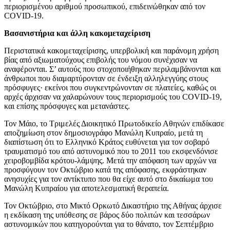
περιορισμένου αριθμού προσωπικού, επιδεινώθηκαν από τον
COVID-19.
Βασανιστήρια και άλλη κακομεταχείριση
Περιστατικά κακομεταχείρισης, υπερβολική και παράνομη χρήση
βίας από αξιωματούχους επιβολής του νόμου συνέχισαν να
αναφέρονται. Σ’ αυτούς που στοχοποιήθηκαν περιλαμβάνονται και
άνθρωποι που διαμαρτύρονταν σε ένδειξη αλληλεγγύης στους
πρόσφυγες· εκείνοι που συγκεντρώνονταν σε πλατείες, καθώς οι
αρχές άρχισαν να χαλαρώνουν τους περιορισμούς του COVID-19,
και επίσης πρόσφυγες και μετανάστες.
Τον Μάιο, το Τριμελές Διοικητικό Πρωτοδικείο Αθηνών επιδίκασε
αποζημίωση στον δημοσιογράφο Μανώλη Κυπραίο, μετά τη
διαπίστωση ότι το Ελληνικό Κράτος ευθύνεται για τον σοβαρό
τραυματισμό του από αστυνομικό που το 2011 του εκσφενδόνισε
χειροβομβίδα κρότου-λάμψης. Μετά την απόφαση των αρχών να
προσφύγουν τον Οκτώβριο κατά της απόφασης, εκφράστηκαν
ανησυχίες για τον αντίκτυπο που θα είχε αυτό στο δικαίωμα του
Μανώλη Κυπραίου για αποτελεσματική θεραπεία.
Τον Οκτώβριο, στο Μικτό Ορκωτό Δικαστήριο της Αθήνας άρχισε
η εκδίκαση της υπόθεσης σε βάρος δύο πολιτών και τεσσάρων
αστυνομικών που κατηγορούνται για το θάνατο, τον Σεπτέμβριο