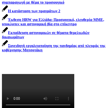
συμπαραγωγή με θέμα το προσφυγικό
Η κατάσταση των πραγμάτων 2
Έκθεση HRW για Ελλάδα: Προσφυγικό, ελευθερία ΜΜΕ,
υποκλοπες και αστυνομική βία στο επίκεντρο
Εκπαίδευση αστυνομικών σε θέματα θεμελιωδών
δικαιωμάτων
Συνειδητή εργαλειοποίηση της πανδημίας από πλευράς της
κυβέρνησης Μητσοτάκη