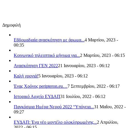
Δημοφιλή
Εβδομαδιαία ανασκόπηση με άρωμα...
4 Μαρτίου, 2023 -
00:35
Κοινωνικό τηλεοπτικό μήνυμα για...
2 Μαρτίου, 2023 - 06:15
Ανασκόπηση ΓΕΝ 2022
21 Ιανουαρίου, 2023 - 06:12
Καλή χρονιά!
5 Ιανουαρίου, 2023 - 06:12
Ένας Χρόνος peripteron.eu…
7 Σεπτεμβρίου, 2022 - 06:17
Ιστορικό Αρχείο ΕΥΔΑΠ
31 Ιουλίου, 2022 - 06:12
Παγκόσμια Ημέρα Νερού 2022 “Υπόγεια...
31 Μαΐου, 2022 -
09:27
ΕΥΔΑΠ: Ένα νέο μοντέλο ολοκληρωμένης...
2 Απριλίου,
2022 - 06:15