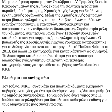
Με μια απόφαση ορόσημο, τον Οκτώβριο το Α’ Τριμελές Εφετείο
Κακουργημάτων της Αθήνας έκρινε την πολιτική ηγεσία του
ακροδεξιού κόμματος της Χρυσής Αυγής ένοχη για διεύθυνση
εγκληματικής οργάνωσης. Μέλη της Χρυσής Αυγής διέπραξαν
σειρά βίαιων εγκλημάτων, συμπεριλαμβανομένων επιθέσεων
εναντίον προσφύγων, μεταναστών, συνδικαλιστών και
υπερασπιστών των ανθρωπίνων δικαιωμάτων. Σαράντα τρία μέλη
του κόμματος, συμπεριλαμβανομένων 11 πρώην βουλευτών,
καταδικάστηκαν για συμμετοχή σε εγκληματική οργάνωση. Ο
βουλευτής της Χρυσής Αυγής Γιώργος Ρουπακιάς καταδικάστηκε
για τη δολοφονία του αντιφασίστα τραγουδιστή Παύλου Φύσσα το
2013, και άλλοι 15 κατηγορούμενοι καταδικάστηκαν ως συνεργοί.
Το δικαστήριο καταδίκασε πέντε άτομα για την απόπειρα
δολοφονίας ενός Αιγύπτιου αλιεργάτη και τέσσερις
κατηγορούμενους για την επίθεση σε βάρος συνδικαλιστών του
ΚΚΕ.
Ελευθερία του συνέρχεσθαι
Τον Ιούλιο, ΜΚΟ, συνδικάτα και πολιτικά κόμματα εξέφρασαν
σοβαρές ανησυχίες για ένα αμφιλεγόμενο νομοσχέδιο που ρυθμίζει
τις δημόσιες συναθροίσεις. Το νομοσχέδιο έγινε νόμος στις 11
Ιουλίου και περιλαμβάνει μια διάταξη που καθιερώνει ευθύνη για
τους διοργανωτές μιας συγκέντρωσης.