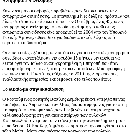
Αντιρρησίες συνείδησης
Συνεχίστηκαν οι σοβαρές παραβιάσεις των δικαιωμάτων των
αντιρρησιών συνείδησης, με επανειλημμένες διώξεις, πρόστιμα και
δίκες σε στρατιωτικά δικαστήρια. Τον Οκτώβριο, ένας 45χρονος
αντιρρησίας συνείδησης, του οποίου η αίτηση για καθεστώς
αντιρρησία συνείδησης είχε απορριφθεί το 2004 από τον Υπουργό
Εθνικής Άμυνας, αθωώθηκε για διαδικαστικούς λόγους από
στρατιωτικό δικαστήριο.
Οι διαδικασίες εξέτασης των αιτήσεων για το καθεστώς αντιρρησία
συνείδησης ανεστάλησαν για σχεδόν 15 μήνες πριν αρχίσει να
λειτουργεί τον Ιούλιο ανασυγκροτημένη η Επιτροπή που ήταν
επιφορτισμένη με την εξέταση τέτοιων αιτήσεων. Μια προσφυγή
ενώπιον του ΣτΕ κατά της αύξησης το 2019 της διάρκειας της
εναλλακτικής υπηρεσίας εκκρεμούσε στο τέλος του έτους.
Το δικαίωμα στην εκπαίδευση
Ο κρατούμενος φοιτητής Βασίλης Δημάκης έκανε απεργία πείνας
και δίψας τον Απρίλιο και τον Μάιο, διαμαρτυρόμενος για το ότι η
μεταφορά του στις φυλακές των Γρεβενών και στη συνέχεια σε
κελί απομόνωσης στη γυναικεία πτέρυγα των φυλακών
Κορυδαλλού τον εμπόδισε να συνεχίσει την πανεπιστημιακή του
εκπαίδευση. Ο Βασίλης Δημάκης σταμάτησε την απεργία του στα
τέλη Μαΐου. Μετά από πιέσεις της κοινωνίας των πολιτών,