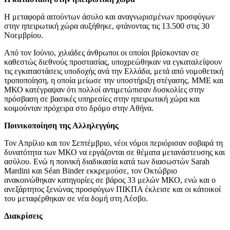
Η μεταφορά αιτούντων άσυλο και αναγνωρισμένων προσφύγων
στην ηπειρωτική χώρα αυξήθηκε, φτάνοντας τις 13.500 στις 30
Νοεμβρίου.
Από τον Ιούνιο, χιλιάδες άνθρωποι οι οποίοι βρίσκονταν σε
καθεστώς διεθνούς προστασίας, υποχρεώθηκαν να εγκαταλείψουν
τις εγκαταστάσεις υποδοχής ανά την Ελλάδα, μετά από νομοθετική
τροποποίηση, η οποία μείωσε την υποστήριξη στέγασης. ΜΜΕ και
ΜΚΟ κατέγραψαν ότι πολλοί αντιμετώπισαν δυσκολίες στην
πρόσβαση σε βασικές υπηρεσίες στην ηπειρωτική χώρα και
κοιμούνταν πρόχειρα στο δρόμο στην Αθήνα.
Ποινικοποίηση της Αλληλεγγύης
Τον Απρίλιο και τον Σεπτέμβριο, νέοι νόμοι περιόρισαν σοβαρά τη
δυνατότητα των ΜΚΟ να εργάζονται σε θέματα μετανάστευσης και
ασύλου. Ενώ η ποινική διαδικασία κατά των διασωστών Sarah
Mardini και Séan Binder εκκρεμούσε, τον Οκτώβριο
ανακοινώθηκαν κατηγορίες σε βάρος 33 μελών ΜΚΟ, ενώ και ο
ανεξάρτητος ξενώνας προσφύγων ΠΙΚΠΑ έκλεισε και οι κάτοικοί
του μεταφέρθηκαν σε νέα δομή στη Λέσβο.
Διακρίσεις