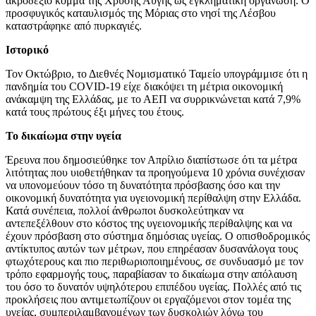
ακροδεξιό κόμμα της Χρυσής Αυγής ως εγκληματική οργάνωση. Ο
προσφυγικός καταυλισμός της Μόριας στο νησί της Λέσβου
καταστράφηκε από πυρκαγιές.
Ιστορικό
Τον Οκτώβριο, το Διεθνές Νομισματικό Ταμείο υπογράμμισε ότι η
πανδημία του COVID-19 είχε διακόψει τη μέτρια οικονομική
ανάκαμψη της Ελλάδας, με το ΑΕΠ να συρρικνώνεται κατά 7,9%
κατά τους πρώτους έξι μήνες του έτους.
Το δικαίωμα στην υγεία
Έρευνα που δημοσιεύθηκε τον Απρίλιο διαπίστωσε ότι τα μέτρα
λιτότητας που υιοθετήθηκαν τα προηγούμενα 10 χρόνια συνέχισαν
να υπονομεύουν τόσο τη δυνατότητα πρόσβασης όσο και την
οικονομική δυνατότητα για υγειονομική περίθαλψη στην Ελλάδα.
Κατά συνέπεια, πολλοί άνθρωποι δυσκολεύτηκαν να
αντεπεξέλθουν στο κόστος της υγειονομικής περίθαλψης και να
έχουν πρόσβαση στο σύστημα δημόσιας υγείας. Ο οπισθοδρομικός
αντίκτυπος αυτών των μέτρων, που επηρέασαν δυσανάλογα τους
φτωχότερους και πιο περιθωριοποιημένους, σε συνδυασμό με τον
τρόπο εφαρμογής τους, παραβίασαν το δικαίωμα στην απόλαυση
του όσο το δυνατόν υψηλότερου επιπέδου υγείας. Πολλές από τις
προκλήσεις που αντιμετωπίζουν οι εργαζόμενοι στον τομέα της
υγείας, συμπεριλαμβανομένων των δυσκολιών λόγω του