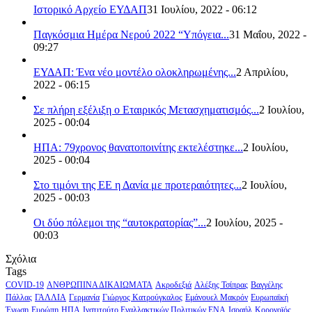
Ιστορικό Αρχείο ΕΥΔΑΠ
31 Ιουλίου, 2022 - 06:12
Παγκόσμια Ημέρα Νερού 2022 “Υπόγεια...
31 Μαΐου, 2022 -
09:27
ΕΥΔΑΠ: Ένα νέο μοντέλο ολοκληρωμένης...
2 Απριλίου,
2022 - 06:15
Σε πλήρη εξέλιξη ο Εταιρικός Μετασχηματισμός...
2 Ιουλίου,
2025 - 00:04
ΗΠΑ: 79χρονος θανατοποινίτης εκτελέστηκε...
2 Ιουλίου,
2025 - 00:04
Στο τιμόνι της ΕΕ η Δανία με προτεραιότητες...
2 Ιουλίου,
2025 - 00:03
Οι δύο πόλεμοι της “αυτοκρατορίας”...
2 Ιουλίου, 2025 -
00:03
Σχόλια
Tags
COVID-19
ΑΝΘΡΩΠΙΝΑ ΔΙΚΑΙΩΜΑΤΑ
Ακροδεξιά
Αλέξης Τσίπρας
Βαγγέλης
Πάλλας
ΓΑΛΛΙΑ
Γερμανία
Γιώργος Κατρούγκαλος
Εμάνουελ Μακρόν
Ευρωπαϊκή
Ένωση
Ευρώπη
ΗΠΑ
Ινστιτούτο Εναλλακτικών Πολιτικών ΕΝΑ
Ισραήλ
Κορονοϊός