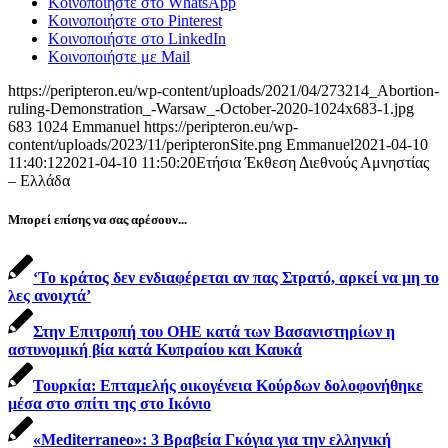
Κοινοποιήστε στο WhatsApp
Κοινοποιήστε στο Pinterest
Κοινοποιήστε στο LinkedIn
Κοινοποιήστε με Mail
https://peripteron.eu/wp-content/uploads/2021/04/273214_Abortion-
ruling-Demonstration_-Warsaw_-October-2020-1024x683-1.jpg
683
1024
Emmanuel
https://peripteron.eu/wp-
content/uploads/2023/11/peripteronSite.png
Emmanuel
2021-04-10
11:40:12
2021-04-10 11:50:20
Ετήσια Έκθεση Διεθνούς Αμνηστίας
– Ελλάδα
Μπορεί επίσης να σας αρέσουν...
‘Το κράτος δεν ενδιαφέρεται αν πας Στρατό, αρκεί να μη το
λες ανοιχτά’
Στην Επιτροπή του ΟΗΕ κατά των Βασανιστηρίων η
αστυνομική βία κατά Κυπραίου και Καυκά
Τουρκία: Επταμελής οικογένεια Κούρδων δολοφονήθηκε
μέσα στο σπίτι της στο Ικόνιο
«Mediterraneo»: 3 Βραβεία Γκόγια για την ελληνική