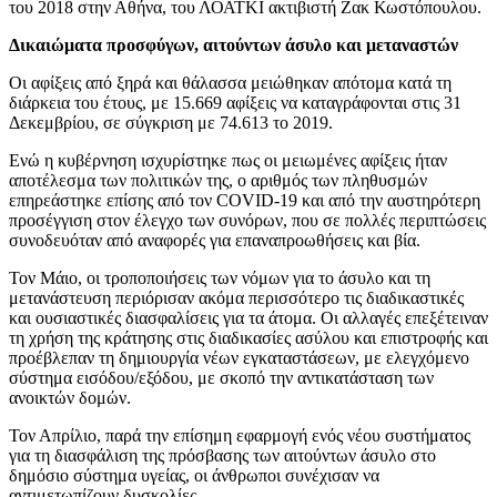
του 2018 στην Αθήνα, του ΛΟΑΤΚΙ ακτιβιστή Ζακ Κωστόπουλου.
Δικαιώματα προσφύγων, αιτούντων άσυλο και μεταναστών
Οι αφίξεις από ξηρά και θάλασσα μειώθηκαν απότομα κατά τη
διάρκεια του έτους, με 15.669 αφίξεις να καταγράφονται στις 31
Δεκεμβρίου, σε σύγκριση με 74.613 το 2019.
Ενώ η κυβέρνηση ισχυρίστηκε πως οι μειωμένες αφίξεις ήταν
αποτέλεσμα των πολιτικών της, ο αριθμός των πληθυσμών
επηρεάστηκε επίσης από τον COVID-19 και από την αυστηρότερη
προσέγγιση στον έλεγχο των συνόρων, που σε πολλές περιπτώσεις
συνοδευόταν από αναφορές για επαναπροωθήσεις και βία.
Τον Μάιο, οι τροποποιήσεις των νόμων για το άσυλο και τη
μετανάστευση περιόρισαν ακόμα περισσότερο τις διαδικαστικές
και ουσιαστικές διασφαλίσεις για τα άτομα. Οι αλλαγές επεξέτειναν
τη χρήση της κράτησης στις διαδικασίες ασύλου και επιστροφής και
προέβλεπαν τη δημιουργία νέων εγκαταστάσεων, με ελεγχόμενο
σύστημα εισόδου/εξόδου, με σκοπό την αντικατάσταση των
ανοικτών δομών.
Τον Απρίλιο, παρά την επίσημη εφαρμογή ενός νέου συστήματος
για τη διασφάλιση της πρόσβασης των αιτούντων άσυλο στο
δημόσιο σύστημα υγείας, οι άνθρωποι συνέχισαν να
αντιμετωπίζουν δυσκολίες.