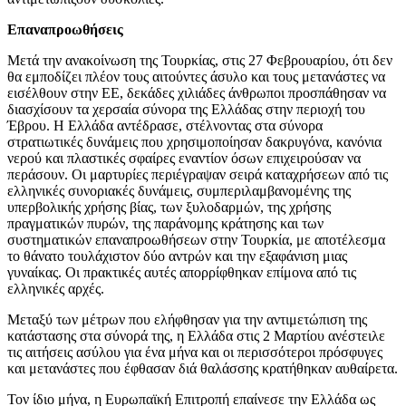
Επαναπροωθήσεις
Μετά την ανακοίνωση της Τουρκίας, στις 27 Φεβρουαρίου, ότι δεν
θα εμποδίζει πλέον τους αιτούντες άσυλο και τους μετανάστες να
εισέλθουν στην ΕΕ, δεκάδες χιλιάδες άνθρωποι προσπάθησαν να
διασχίσουν τα χερσαία σύνορα της Ελλάδας στην περιοχή του
Έβρου. Η Ελλάδα αντέδρασε, στέλνοντας στα σύνορα
στρατιωτικές δυνάμεις που χρησιμοποίησαν δακρυγόνα, κανόνια
νερού και πλαστικές σφαίρες εναντίον όσων επιχειρούσαν να
περάσουν. Οι μαρτυρίες περιέγραψαν σειρά καταχρήσεων από τις
ελληνικές συνοριακές δυνάμεις, συμπεριλαμβανομένης της
υπερβολικής χρήσης βίας, των ξυλοδαρμών, της χρήσης
πραγματικών πυρών, της παράνομης κράτησης και των
συστηματικών επαναπροωθήσεων στην Τουρκία, με αποτέλεσμα
το θάνατο τουλάχιστον δύο αντρών και την εξαφάνιση μιας
γυναίκας. Οι πρακτικές αυτές απορρίφθηκαν επίμονα από τις
ελληνικές αρχές.
Μεταξύ των μέτρων που ελήφθησαν για την αντιμετώπιση της
κατάστασης στα σύνορά της, η Ελλάδα στις 2 Μαρτίου ανέστειλε
τις αιτήσεις ασύλου για ένα μήνα και οι περισσότεροι πρόσφυγες
και μετανάστες που έφθασαν διά θαλάσσης κρατήθηκαν αυθαίρετα.
Τον ίδιο μήνα, η Ευρωπαϊκή Επιτροπή επαίνεσε την Ελλάδα ως