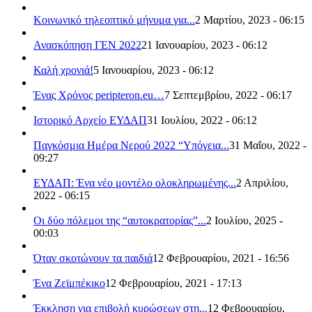
Κοινωνικό τηλεοπτικό μήνυμα για...
2 Μαρτίου, 2023 - 06:15
Ανασκόπηση ΓΕΝ 2022
21 Ιανουαρίου, 2023 - 06:12
Καλή χρονιά!
5 Ιανουαρίου, 2023 - 06:12
Ένας Χρόνος peripteron.eu…
7 Σεπτεμβρίου, 2022 - 06:17
Ιστορικό Αρχείο ΕΥΔΑΠ
31 Ιουλίου, 2022 - 06:12
Παγκόσμια Ημέρα Νερού 2022 “Υπόγεια...
31 Μαΐου, 2022 -
09:27
ΕΥΔΑΠ: Ένα νέο μοντέλο ολοκληρωμένης...
2 Απριλίου,
2022 - 06:15
Οι δύο πόλεμοι της “αυτοκρατορίας”...
2 Ιουλίου, 2025 -
00:03
Όταν σκοτώνουν τα παιδιά
12 Φεβρουαρίου, 2021 - 16:56
Ένα Ζεϊμπέκικο
12 Φεβρουαρίου, 2021 - 17:13
Έκκληση για επιβολή κυρώσεων στη...
12 Φεβρουαρίου,