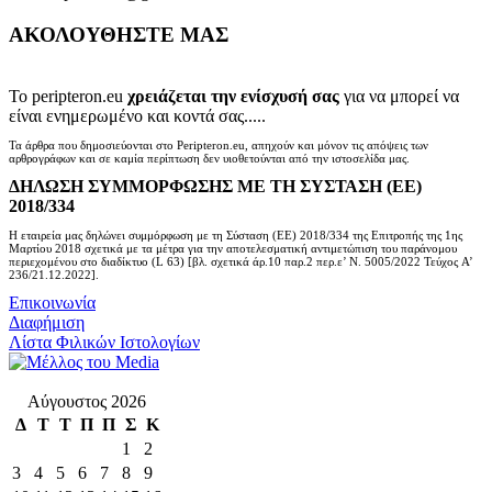
ΑΚΟΛΟΥΘΗΣΤΕ ΜΑΣ
Το peripteron.eu
χρειάζεται την ενίσχυσή σας
για να μπορεί να
είναι ενημερωμένο και κοντά σας.....
Τα άρθρα που δημοσιεύονται στο Peripteron.eu, απηχούν και μόνον τις απόψεις των
αρθρογράφων και σε καμία περίπτωση δεν υιοθετούνται από την ιστοσελίδα μας.
ΔΗΛΩΣΗ ΣΥΜΜΟΡΦΩΣΗΣ ΜΕ ΤΗ ΣΥΣΤΑΣΗ (ΕΕ)
2018/334
Η εταιρεία μας δηλώνει συμμόρφωση με τη Σύσταση (ΕΕ) 2018/334 της Επιτροπής της 1ης
Μαρτίου 2018 σχετικά με τα μέτρα για την αποτελεσματική αντιμετώπιση του παράνομου
περιεχομένου στο διαδίκτυο (L 63) [βλ. σχετικά άρ.10 παρ.2 περ.ε’ Ν. 5005/2022 Τεύχος A’
236/21.12.2022].
Επικοινωνία
Διαφήμιση
Λίστα Φιλικών Ιστολογίων
Αύγουστος 2026
Δ
Τ
Τ
Π
Π
Σ
Κ
1
2
3
4
5
6
7
8
9