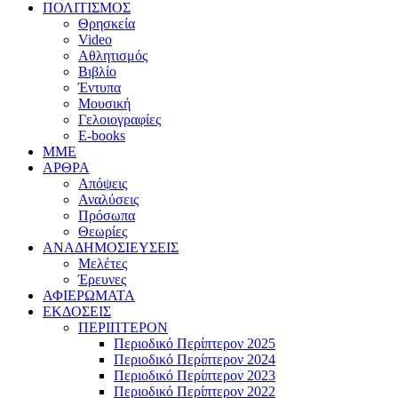
ΠΟΛΙΤΙΣΜΟΣ
Θρησκεία
Video
Αθλητισμός
Βιβλίο
Έντυπα
Μουσική
Γελοιογραφίες
E-books
MME
ΑΡΘΡΑ
Απόψεις
Αναλύσεις
Πρόσωπα
Θεωρίες
ΑΝΑΔΗΜΟΣΙΕΥΣΕΙΣ
Μελέτες
Έρευνες
ΑΦΙΕΡΩΜΑΤΑ
ΕΚΔΟΣΕΙΣ
ΠΕΡΙΠΤΕΡΟΝ
Περιοδικό Περίπτερον 2025
Περιοδικό Περίπτερον 2024
Περιοδικό Περίπτερον 2023
Περιοδικό Περίπτερον 2022