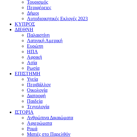
Τουρισμός
Περιφέρειες
Δήμοι
Αυτοδιοικητικές Εκλογές 2023
ΚΥΠΡΟΣ
ΔΙΕΘΝΗ
Παλαιστίνη
Λατινική Αμερική
Ευρώπη
ΗΠΑ
Αφρική
Ασία
Ρωσία
ΕΠΙΣΤΗΜΗ
Υγεία
Περιβάλλον
Οικολογία
Διατροφή
Παιδεία
Τεχνολογία
ΙΣΤΟΡΙΑ
Ανθρώπινα Δικαιώματα
Αφιερώματα
Ρομά
Ματιές στο Παρελθόν