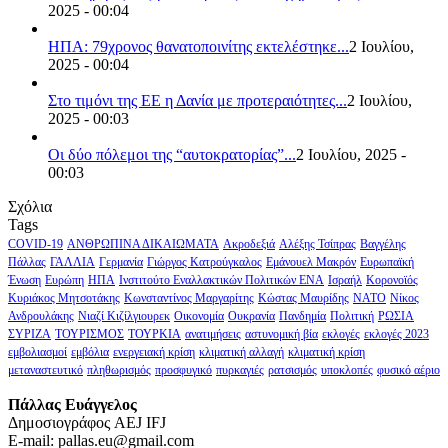
2025 - 00:04
ΗΠΑ: 79χρονος θανατοποινίτης εκτελέστηκε...
2 Ιουλίου,
2025 - 00:04
Στο τιμόνι της ΕΕ η Δανία με προτεραιότητες...
2 Ιουλίου,
2025 - 00:03
Οι δύο πόλεμοι της “αυτοκρατορίας”...
2 Ιουλίου, 2025 -
00:03
Σχόλια
Tags
COVID-19
ΑΝΘΡΩΠΙΝΑ ΔΙΚΑΙΩΜΑΤΑ
Ακροδεξιά
Αλέξης Τσίπρας
Βαγγέλης
Πάλλας
ΓΑΛΛΙΑ
Γερμανία
Γιώργος Κατρούγκαλος
Εμάνουελ Μακρόν
Ευρωπαϊκή
Ένωση
Ευρώπη
ΗΠΑ
Ινστιτούτο Εναλλακτικών Πολιτικών ΕΝΑ
Ισραήλ
Κορονοϊός
Κυριάκος Μητσοτάκης
Κωνσταντίνος Μαργαρίτης
Κώστας Μαυρίδης
ΝΑΤΟ
Νίκος
Ανδρουλάκης
Νιαζί Κιζίλγιουρεκ
Οικονομία
Ουκρανία
Πανδημία
Πολιτική
ΡΩΣΙΑ
ΣΥΡΙΖΑ
ΤΟΥΡΙΣΜΟΣ
ΤΟΥΡΚΙΑ
ανατιμήσεις
αστυνομική βία
εκλογές
εκλογές 2023
εμβολιασμοί
εμβόλια
ενεργειακή κρίση
κλιματική αλλαγή
κλιματική κρίση
μεταναστευτικό
πληθωρισμός
προσφυγικό
πυρκαγιές
ρατσισμός
υποκλοπές
φυσικό αέριο
Πάλλας Ευάγγελος
Δημοσιογράφος AEJ ΙFJ
E-mail: pallas.eu@gmail.com