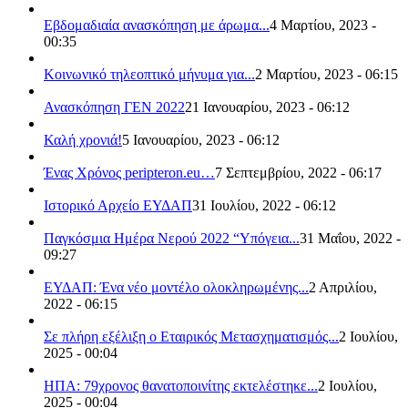
Εβδομαδιαία ανασκόπηση με άρωμα...
4 Μαρτίου, 2023 -
00:35
Κοινωνικό τηλεοπτικό μήνυμα για...
2 Μαρτίου, 2023 - 06:15
Ανασκόπηση ΓΕΝ 2022
21 Ιανουαρίου, 2023 - 06:12
Καλή χρονιά!
5 Ιανουαρίου, 2023 - 06:12
Ένας Χρόνος peripteron.eu…
7 Σεπτεμβρίου, 2022 - 06:17
Ιστορικό Αρχείο ΕΥΔΑΠ
31 Ιουλίου, 2022 - 06:12
Παγκόσμια Ημέρα Νερού 2022 “Υπόγεια...
31 Μαΐου, 2022 -
09:27
ΕΥΔΑΠ: Ένα νέο μοντέλο ολοκληρωμένης...
2 Απριλίου,
2022 - 06:15
Σε πλήρη εξέλιξη ο Εταιρικός Μετασχηματισμός...
2 Ιουλίου,
2025 - 00:04
ΗΠΑ: 79χρονος θανατοποινίτης εκτελέστηκε...
2 Ιουλίου,
2025 - 00:04