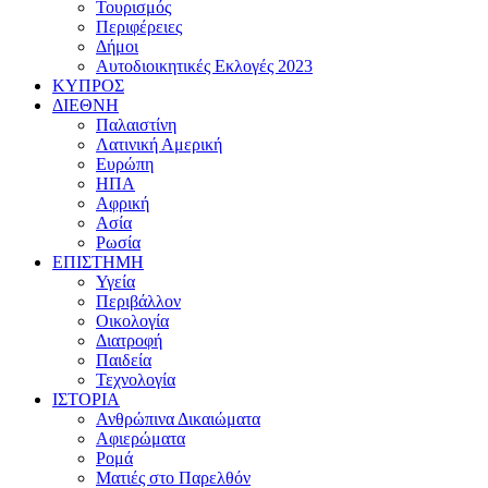
Τουρισμός
Περιφέρειες
Δήμοι
Αυτοδιοικητικές Εκλογές 2023
ΚΥΠΡΟΣ
ΔΙΕΘΝΗ
Παλαιστίνη
Λατινική Αμερική
Ευρώπη
ΗΠΑ
Αφρική
Ασία
Ρωσία
ΕΠΙΣΤΗΜΗ
Υγεία
Περιβάλλον
Οικολογία
Διατροφή
Παιδεία
Τεχνολογία
ΙΣΤΟΡΙΑ
Ανθρώπινα Δικαιώματα
Αφιερώματα
Ρομά
Ματιές στο Παρελθόν