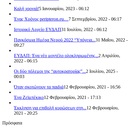
Καλή χρονιά!
5 Ιανουαρίου, 2023 - 06:12
Ένας Χρόνος peripteron.eu…
7 Σεπτεμβρίου, 2022 - 06:17
Ιστορικό Αρχείο ΕΥΔΑΠ
31 Ιουλίου, 2022 - 06:12
Παγκόσμια Ημέρα Νερού 2022 “Υπόγεια...
31 Μαΐου, 2022 -
09:27
ΕΥΔΑΠ: Ένα νέο μοντέλο ολοκληρωμένης...
2 Απριλίου,
2022 - 06:15
Οι δύο πόλεμοι της “αυτοκρατορίας”...
2 Ιουλίου, 2025 -
00:03
Όταν σκοτώνουν τα παιδιά
12 Φεβρουαρίου, 2021 - 16:56
Ένα Ζεϊμπέκικο
12 Φεβρουαρίου, 2021 - 17:13
Έκκληση για επιβολή κυρώσεων στη...
12 Φεβρουαρίου,
2021 - 20:25
Πρόσφατα