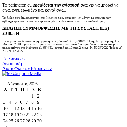
Το peripteron.eu
χρειάζεται την ενίσχυσή σας
για να μπορεί να
είναι ενημερωμένο και κοντά σας.....
Τα άρθρα που δημοσιεύονται στο Peripteron.eu, απηχούν και μόνον τις απόψεις των
αρθρογράφων και σε καμία περίπτωση δεν υιοθετούνται από την ιστοσελίδα μας.
ΔΗΛΩΣΗ ΣΥΜΜΟΡΦΩΣΗΣ ΜΕ ΤΗ ΣΥΣΤΑΣΗ (ΕΕ)
2018/334
Η εταιρεία μας δηλώνει συμμόρφωση με τη Σύσταση (ΕΕ) 2018/334 της Επιτροπής της 1ης
Μαρτίου 2018 σχετικά με τα μέτρα για την αποτελεσματική αντιμετώπιση του παράνομου
περιεχομένου στο διαδίκτυο (L 63) [βλ. σχετικά άρ.10 παρ.2 περ.ε’ Ν. 5005/2022 Τεύχος A’
236/21.12.2022].
Επικοινωνία
Διαφήμιση
Λίστα Φιλικών Ιστολογίων
Αύγουστος 2026
Δ
Τ
Τ
Π
Π
Σ
Κ
1
2
3
4
5
6
7
8
9
10
11
12
13
14
15
16
17
18
19
20
21
22
23
24
25
26
27
28
29
30