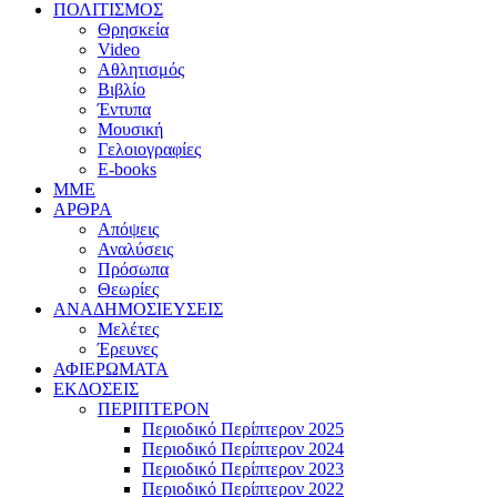
ΠΟΛΙΤΙΣΜΟΣ
Θρησκεία
Video
Αθλητισμός
Βιβλίο
Έντυπα
Μουσική
Γελοιογραφίες
E-books
MME
ΑΡΘΡΑ
Απόψεις
Αναλύσεις
Πρόσωπα
Θεωρίες
ΑΝΑΔΗΜΟΣΙΕΥΣΕΙΣ
Μελέτες
Έρευνες
ΑΦΙΕΡΩΜΑΤΑ
ΕΚΔΟΣΕΙΣ
ΠΕΡΙΠΤΕΡΟΝ
Περιοδικό Περίπτερον 2025
Περιοδικό Περίπτερον 2024
Περιοδικό Περίπτερον 2023
Περιοδικό Περίπτερον 2022