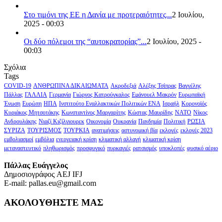
Στο τιμόνι της ΕΕ η Δανία με προτεραιότητες...
2 Ιουλίου,
2025 - 00:03
Οι δύο πόλεμοι της “αυτοκρατορίας”...
2 Ιουλίου, 2025 -
00:03
Σχόλια
Tags
COVID-19
ΑΝΘΡΩΠΙΝΑ ΔΙΚΑΙΩΜΑΤΑ
Ακροδεξιά
Αλέξης Τσίπρας
Βαγγέλης
Πάλλας
ΓΑΛΛΙΑ
Γερμανία
Γιώργος Κατρούγκαλος
Εμάνουελ Μακρόν
Ευρωπαϊκή
Ένωση
Ευρώπη
ΗΠΑ
Ινστιτούτο Εναλλακτικών Πολιτικών ΕΝΑ
Ισραήλ
Κορονοϊός
Κυριάκος Μητσοτάκης
Κωνσταντίνος Μαργαρίτης
Κώστας Μαυρίδης
ΝΑΤΟ
Νίκος
Ανδρουλάκης
Νιαζί Κιζίλγιουρεκ
Οικονομία
Ουκρανία
Πανδημία
Πολιτική
ΡΩΣΙΑ
ΣΥΡΙΖΑ
ΤΟΥΡΙΣΜΟΣ
ΤΟΥΡΚΙΑ
ανατιμήσεις
αστυνομική βία
εκλογές
εκλογές 2023
εμβολιασμοί
εμβόλια
ενεργειακή κρίση
κλιματική αλλαγή
κλιματική κρίση
μεταναστευτικό
πληθωρισμός
προσφυγικό
πυρκαγιές
ρατσισμός
υποκλοπές
φυσικό αέριο
Πάλλας Ευάγγελος
Δημοσιογράφος AEJ ΙFJ
E-mail: pallas.eu@gmail.com
ΑΚΟΛΟΥΘΗΣΤΕ ΜΑΣ